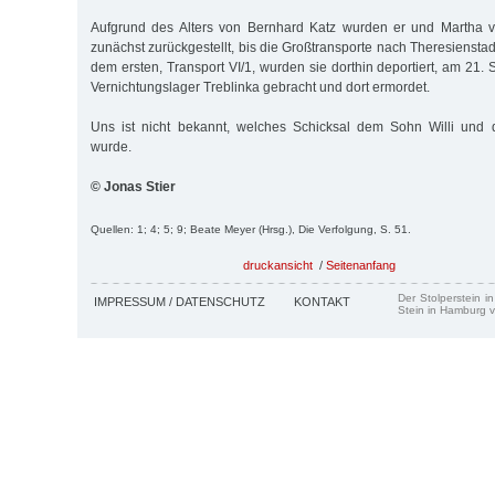
Aufgrund des Alters von Bernhard Katz wurden er und Martha 
zunächst zurückgestellt, bis die Großtransporte nach Theresiensta
dem ersten, Transport VI/1, wurden sie dorthin deportiert, am 21
Vernichtungslager Treblinka gebracht und dort ermordet.
Uns ist nicht bekannt, welches Schicksal dem Sohn Willi und d
wurde.
© Jonas Stier
Quellen: 1; 4; 5; 9; Beate Meyer (Hrsg.), Die Verfolgung, S. 51.
druckansicht
/
Seitenanfang
Der Stolperstein i
IMPRESSUM / DATENSCHUTZ
KONTAKT
Stein in Hamburg v