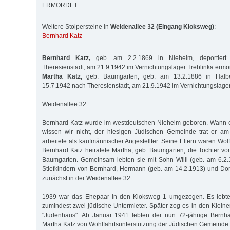
ERMORDET
Weitere Stolpersteine in
Weidenallee 32 (Eingang Kloksweg)
:
Bernhard Katz
Bernhard Katz,
geb. am 2.2.1869 in Nieheim, deportiert
Theresienstadt, am 21.9.1942 im Vernichtungslager Treblinka ermo
Martha Katz,
geb. Baumgarten, geb. am 13.2.1886 in Halber
15.7.1942 nach Theresienstadt, am 21.9.1942 im Vernichtungslager
Weidenallee 32
Bernhard Katz wurde im westdeutschen Nieheim geboren. Wann 
wissen wir nicht, der hiesigen Jüdischen Gemeinde trat er am 
arbeitete als kaufmännischer Angestellter. Seine Eltern waren Wol
Bernhard Katz heiratete Martha, geb. Baumgarten, die Tochter 
Baumgarten. Gemeinsam lebten sie mit Sohn Willi (geb. am 6.2
Stiefkindern von Bernhard, Hermann (geb. am 14.2.1913) und Do
zunächst in der Weidenallee 32.
1939 war das Ehepaar in den Kloksweg 1 umgezogen. Es lebte 
zumindest zwei jüdische Untermieter. Später zog es in den Klein
"Judenhaus". Ab Januar 1941 lebten der nun 72-jährige Bernha
Martha Katz von Wohlfahrtsunterstützung der Jüdischen Gemeinde.