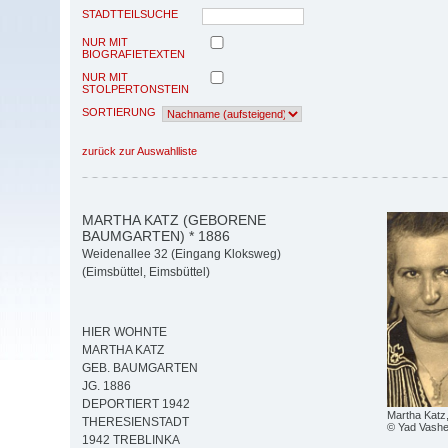
STADTTEILSUCHE
NUR MIT
BIOGRAFIETEXTEN
NUR MIT
STOLPERTONSTEIN
SORTIERUNG
zurück zur Auswahlliste
MARTHA KATZ (GEBORENE
BAUMGARTEN) * 1886
Weidenallee 32 (Eingang Kloksweg)
(Eimsbüttel, Eimsbüttel)
HIER WOHNTE
MARTHA KATZ
GEB. BAUMGARTEN
JG. 1886
DEPORTIERT 1942
Martha Katz
THERESIENSTADT
© Yad Vash
1942 TREBLINKA