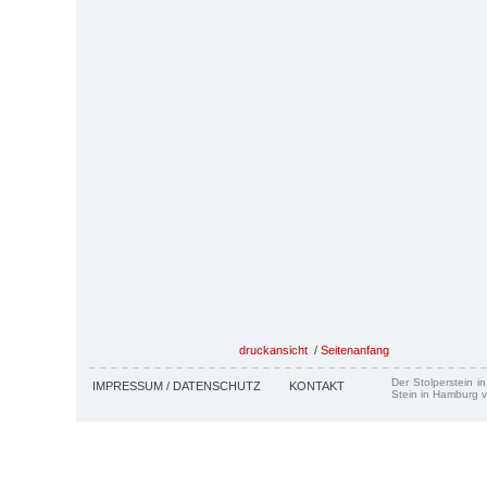
druckansicht
/
Seitenanfang
Der Stolperstein i
IMPRESSUM / DATENSCHUTZ
KONTAKT
Stein in Hamburg v