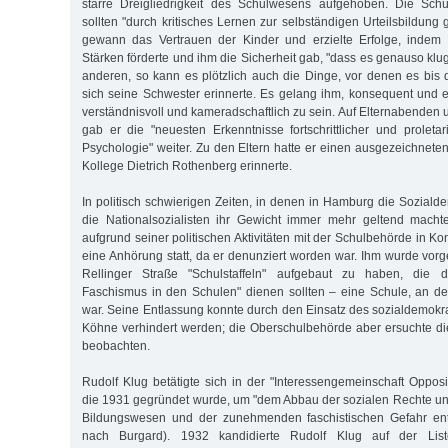
starre Dreigliedrigkeit des Schulwesens aufgehoben. Die Sch
sollten "durch kritisches Lernen zur selbständigen Urteilsbildung
gewann das Vertrauen der Kinder und erzielte Erfolge, indem
Stärken förderte und ihm die Sicherheit gab, "dass es genauso klug 
anderen, so kann es plötzlich auch die Dinge, vor denen es bis d
sich seine Schwester erinnerte. Es gelang ihm, konsequent und 
verständnisvoll und kameradschaftlich zu sein. Auf Elternabenden 
gab er die "neuesten Erkenntnisse fortschrittlicher und prolet
Psychologie" weiter. Zu den Eltern hatte er einen ausgezeichneten
Kollege Dietrich Rothenberg erinnerte.
In politisch schwierigen Zeiten, in denen in Hamburg die Sozialde
die Nationalsozialisten ihr Gewicht immer mehr geltend machte
aufgrund seiner politischen Aktivitäten mit der Schulbehörde in Kon
eine Anhörung statt, da er denunziert worden war. Ihm wurde vor
Rellinger Straße "Schulstaffeln" aufgebaut zu haben, die
Faschismus in den Schulen" dienen sollten – eine Schule, an de
war. Seine Entlassung konnte durch den Einsatz des sozialdemokra
Köhne verhindert werden; die Oberschulbehörde aber ersuchte die 
beobachten.
Rudolf Klug betätigte sich in der "Interessengemeinschaft Opposit
die 1931 gegründet wurde, um "dem Abbau der sozialen Rechte u
Bildungswesen und der zunehmenden faschistischen Gefahr entge
nach Burgard). 1932 kandidierte Rudolf Klug auf der L