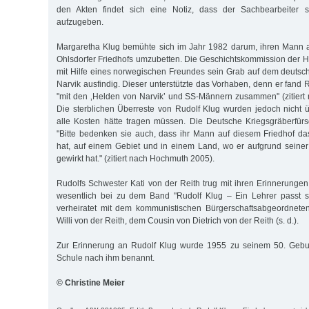
den Akten findet sich eine Notiz, dass der Sachbearbeiter si
aufzugeben.
Margaretha Klug bemühte sich im Jahr 1982 darum, ihren Mann 
Ohlsdorfer Friedhofs umzubetten. Die Geschichtskommission der
mit Hilfe eines norwegischen Freundes sein Grab auf dem deutsch
Narvik ausfindig. Dieser unterstützte das Vorhaben, denn er fand 
"mit den ‚Helden von Narvik’ und SS-Männern zusammen" (zitier
Die sterblichen Überreste von Rudolf Klug wurden jedoch nicht ü
alle Kosten hätte tragen müssen. Die Deutsche Kriegsgräberfürs
"Bitte bedenken sie auch, dass ihr Mann auf diesem Friedhof d
hat, auf einem Gebiet und in einem Land, wo er aufgrund seiner
gewirkt hat." (zitiert nach Hochmuth 2005).
Rudolfs Schwester Kati von der Reith trug mit ihren Erinnerunge
wesentlich bei zu dem Band "Rudolf Klug – Ein Lehrer passt si
verheiratet mit dem kommunistischen Bürgerschaftsabgeordnet
Willi von der Reith, dem Cousin von Dietrich von der Reith (s. d.).
Zur Erinnerung an Rudolf Klug wurde 1955 zu seinem 50. Gebur
Schule nach ihm benannt.
© Christine Meier