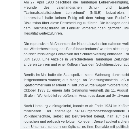
Am 27. April 1933 beschloss die Hamburger Lehrervereinigung, 
Freunde des vaterländischen Schul- und Erzieh
"Nationalsozialistischen Lehrerbund" (NSLB) beizutreten.
Lehrerschaft hatte keinen Erfolg mit dem Antrag von Rudolf 
Diskussion über diese Entscheidung zu führen. Die Kollegen der 
dem Reichstagsbrand im Februar Vorbereitungen getroffen, ihr
Illegalität weiterzuführen.
Die repressiven Maßnahmen der Nationalsozialisten nahmen weit
zur Wiederherstellung des Berufsbeamtentums" wurden nicht nur 
politisch missliebige Lehrer von der Schulverwaltung entlassen. Rud
Juni 1933. Eine Anzeige in verschiedenen Hamburger Zeitungen
anderen Lehrern und einer Kollegin "aus dem Schuldienst beurlaubt
Bereits im Mai hatte die Staatspolizei seine Wohnung durchsucht
festgenommen worden; aus Mangel an Belastungsmaterial ließ ma
Spätsommer kam er erneut in Haft und wurde wegen "Vorbereitung
Oktober 1933 zu einem Jahr Gefängnis verurteilt. Bis 11. Augus
Strafe in Wolfenbüttel verbüßen, im Anschluss daran auf Sylt Zwangs
Nach Hamburg zurückgekehrt, konnte er ab Ende 1934 im Kaffeev
mitarbeiten. Der ehemalige SPD-Bürgerschaftsabgeordnete 
Volkshochschule, selbst mit Berufsverbot belegt, half auf d
jüdischen und politisch verfolgten Kollegen. Diese Tätigkeit sicher
den Unterhalt, sondern ermöglichte es ihm, Kontakte mit politis