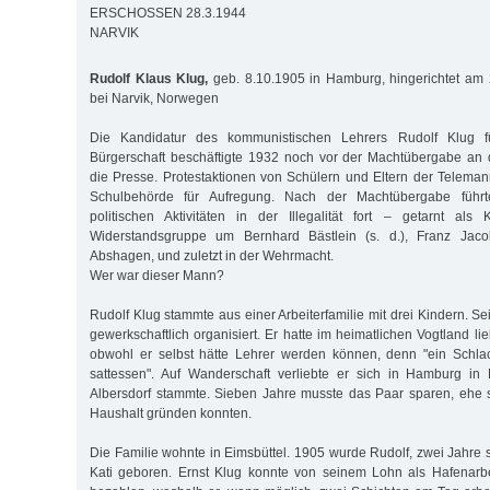
ERSCHOSSEN 28.3.1944
NARVIK
Rudolf Klaus Klug,
geb. 8.10.1905 in Hamburg, hingerichtet am 2
bei Narvik, Norwegen
Die Kandidatur des kommunistischen Lehrers Rudolf Klug f
Bürgerschaft beschäftigte 1932 noch vor der Machtübergabe an d
die Presse. Protestaktionen von Schülern und Eltern der Teleman
Schulbehörde für Aufregung. Nach der Machtübergabe führt
politischen Aktivitäten in der Illegalität fort – getarnt als K
Widerstandsgruppe um Bernhard Bästlein (s. d.), Franz Jaco
Abshagen, und zuletzt in der Wehrmacht.
Wer war dieser Mann?
Rudolf Klug stammte aus einer Arbeiterfamilie mit drei Kindern. Se
gewerkschaftlich organisiert. Er hatte im heimatlichen Vogtland lie
obwohl er selbst hätte Lehrer werden können, denn "ein Schla
sattessen". Auf Wanderschaft verliebte er sich in Hamburg i
Albersdorf stammte. Sieben Jahre musste das Paar sparen, ehe 
Haushalt gründen konnten.
Die Familie wohnte in Eimsbüttel. 1905 wurde Rudolf, zwei Jahre 
Kati geboren. Ernst Klug konnte von seinem Lohn als Hafenarbe