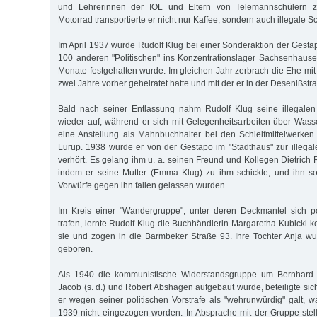
und Lehrerinnen der IOL und Eltern von Telemannschülern z
Motorrad transportierte er nicht nur Kaffee, sondern auch illegale Sc
Im April 1937 wurde Rudolf Klug bei einer Sonderaktion der Gestap
100 anderen "Politischen" ins Konzentrationslager Sachsenhause
Monate festgehalten wurde. Im gleichen Jahr zerbrach die Ehe mit s
zwei Jahre vorher geheiratet hatte und mit der er in der Desenißst
Bald nach seiner Entlassung nahm Rudolf Klug seine illegalen p
wieder auf, während er sich mit Gelegenheitsarbeiten über Wasser
eine Anstellung als Mahnbuchhalter bei den Schleifmittelwerken
Lurup. 1938 wurde er von der Gestapo im "Stadthaus" zur illegale
verhört. Es gelang ihm u. a. seinen Freund und Kollegen Dietrich
indem er seine Mutter (Emma Klug) zu ihm schickte, und ihn so
Vorwürfe gegen ihn fallen gelassen wurden.
Im Kreis einer "Wandergruppe", unter deren Deckmantel sich po
trafen, lernte Rudolf Klug die Buchhändlerin Margaretha Kubicki 
sie und zogen in die Barmbeker Straße 93. Ihre Tochter Anja w
geboren.
Als 1940 die kommunistische Widerstandsgruppe um Bernhard Bä
Jacob (s. d.) und Robert Abshagen aufgebaut wurde, beteiligte si
er wegen seiner politischen Vorstrafe als "wehrunwürdig" galt, w
1939 nicht eingezogen worden. In Absprache mit der Gruppe stel