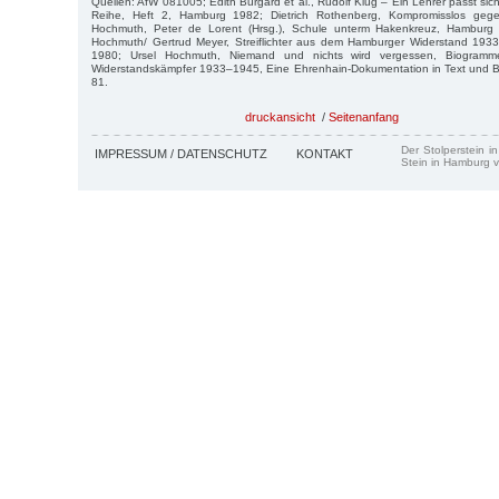
Quellen: AfW 081005; Edith Burgard et al., Rudolf Klug – Ein Lehrer passt sich 
Reihe, Heft 2, Hamburg 1982; Dietrich Rothenberg, Kompromisslos gegen
Hochmuth, Peter de Lorent (Hrsg.), Schule unterm Hakenkreuz, Hamburg
Hochmuth/ Gertrud Meyer, Streiflichter aus dem Hamburger Widerstand 193
1980; Ursel Hochmuth, Niemand und nichts wird vergessen, Biogram
Widerstandskämpfer 1933–1945, Eine Ehrenhain-Dokumentation in Text und B
81.
druckansicht
/
Seitenanfang
Der Stolperstein i
IMPRESSUM / DATENSCHUTZ
KONTAKT
Stein in Hamburg v