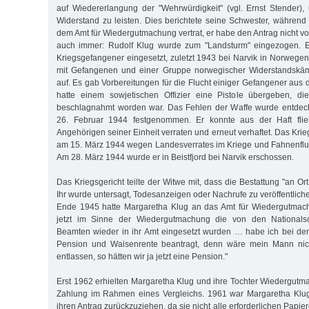
auf Wiedererlangung der "Wehrwürdigkeit" (vgl. Ernst Stender)
Widerstand zu leisten. Dies berichtete seine Schwester, währen
dem Amt für Wiedergutmachung vertrat, er habe den Antrag nicht von
auch immer: Rudolf Klug wurde zum "Landsturm" eingezogen. 
Kriegsgefangener eingesetzt, zuletzt 1943 bei Narvik in Norwegen
mit Gefangenen und einer Gruppe norwegischer Widerstandskämp
auf. Es gab Vorbereitungen für die Flucht einiger Gefangener aus
hatte einem sowjetischen Offizier eine Pistole übergeben, di
beschlagnahmt worden war. Das Fehlen der Waffe wurde entdec
26. Februar 1944 festgenommen. Er konnte aus der Haft fli
Angehörigen seiner Einheit verraten und erneut verhaftet. Das Krieg
am 15. März 1944 wegen Landesverrates im Kriege und Fahnenflu
Am 28. März 1944 wurde er in Beistfjord bei Narvik erschossen.
Das Kriegsgericht teilte der Witwe mit, dass die Bestattung "an Ort 
Ihr wurde untersagt, Todesanzeigen oder Nachrufe zu veröffentlich
Ende 1945 hatte Margaretha Klug an das Amt für Wiedergutmac
jetzt im Sinne der Wiedergutmachung die von den Nationalsoz
Beamten wieder in ihr Amt eingesetzt wurden … habe ich bei de
Pension und Waisenrente beantragt, denn wäre mein Mann ni
entlassen, so hätten wir ja jetzt eine Pension."
Erst 1962 erhielten Margaretha Klug und ihre Tochter Wiedergutm
Zahlung im Rahmen eines Vergleichs. 1961 war Margaretha Klu
ihren Antrag zurückzuziehen, da sie nicht alle erforderlichen Papie