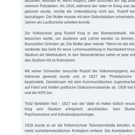
bezahlen, weshalb er, wenn möglich, zwei Schichten am Tag arbei
mehrere Putzstellen. Als 1916, während der Vater im Krieg war, das
geboren wurde, reichte die Unterstützung nicht aus. Rudolf be
beizutragen. Die Mutter musste mit dem Geburtsdatum schwindeln, 
Jahren als Laufbursche arbeiten konnte.
Zur Volksschule ging Rudolf Klug in der Bismarckstraße. Als
besuchen wollte, um studieren und Lehrer werden zu können, 
finanziellen Gründen ab. Die Mutter aber meinte: "Wenn he dat will,
verdiente das Geld für seine Lehrerausbildung in Nachtarbeit hin
Studium als Werkstudent. In den Semesterferien nahm er jede erd
das Studium mit zu finanzieren.
Mit seiner Schwester besuchte Rudolf die Volksheimjugend, wo 
Interesse geweckt wurde und er 1927 die "Proletarische V
begründete. Gemeinsam mit dem Kommunistischen Jugendverba
auf Fahrt und hielten politische Diskussionsabende ab. 1928 tra
und der KPD bei.
Trotz familiärer Not – 1927 war der Vater im Hafen tödlich verun
Klug sein Studium erfolgreich abschließen. Sein Studi
Psychoanalyse und Individualpsychologie.
1928 wurde er an die Reformschule Telemannstraße berufen, wo
meist sozialdemokratisches Kollegium vorfand. Die Koedukation 