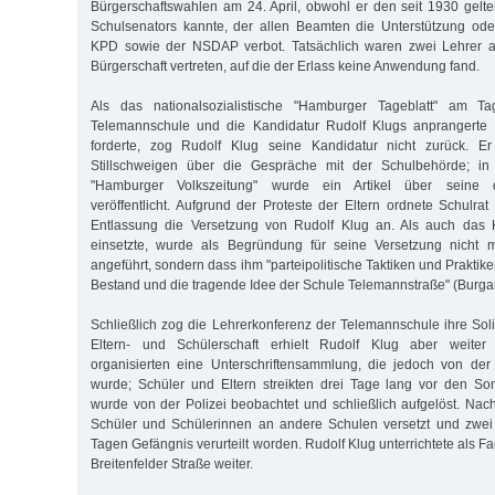
Bürgerschaftswahlen am 24. April, obwohl er den seit 1930 gel
Schulsenators kannte, der allen Beamten die Unterstützung oder
KPD sowie der NSDAP verbot. Tatsächlich waren zwei Lehrer 
Bürgerschaft vertreten, auf die der Erlass keine Anwendung fand.
Als das nationalsozialistische "Hamburger Tageblatt" am 
Telemannschule und die Kandidatur Rudolf Klugs anprangerte 
forderte, zog Rudolf Klug seine Kandidatur nicht zurück. E
Stillschweigen über die Gespräche mit der Schulbehörde; in
"Hamburger Volkszeitung" wurde ein Artikel über seine 
veröffentlicht. Aufgrund der Proteste der Eltern ordnete Schulra
Entlassung die Versetzung von Rudolf Klug an. Als auch das K
einsetzte, wurde als Begründung für seine Versetzung nicht 
angeführt, sondern dass ihm "parteipolitische Taktiken und Praktike
Bestand und die tragende Idee der Schule Telemannstraße" (Burgard 
Schließlich zog die Lehrerkonferenz der Telemannschule ihre Soli
Eltern- und Schülerschaft erhielt Rudolf Klug aber weiter U
organisierten eine Unterschriftensammlung, die jedoch von der
wurde; Schüler und Eltern streikten drei Tage lang vor den So
wurde von der Polizei beobachtet und schließlich aufgelöst. Na
Schüler und Schülerinnen an andere Schulen versetzt und zwei 
Tagen Gefängnis verurteilt worden. Rudolf Klug unterrichtete als F
Breitenfelder Straße weiter.