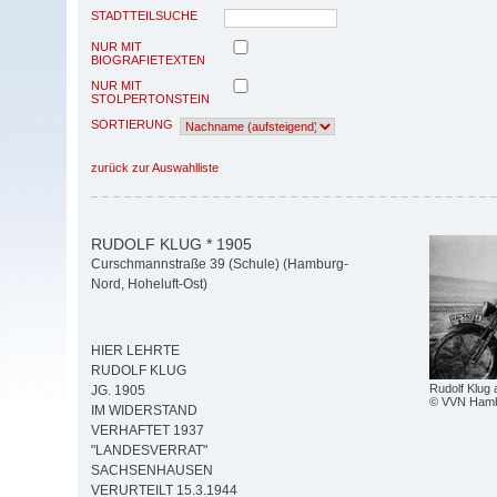
STADTTEILSUCHE
NUR MIT
BIOGRAFIETEXTEN
NUR MIT
STOLPERTONSTEIN
SORTIERUNG
zurück zur Auswahlliste
RUDOLF KLUG * 1905
Curschmannstraße 39 (Schule) (Hamburg-
Nord, Hoheluft-Ost)
HIER LEHRTE
RUDOLF KLUG
Rudolf Klug 
JG. 1905
© VVN Ham
IM WIDERSTAND
VERHAFTET 1937
"LANDESVERRAT"
SACHSENHAUSEN
VERURTEILT 15.3.1944