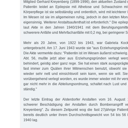
Mitglied Gerhard Kreyenberg (1899-1996), den aktuellen Zustand d
Patientin leidet an Epilepsie mit Athetose und Schwachsinn mi
Körperpflege ist sie selbständig und ordentlich, wird mit leichterer
Im Wesen ist sie im allgemeinen ruhig, jedoch in den letzten Mon
eigensinnig. Weiterer Anstaltsaufenthalt ist erforderlich." Die epil
laut Akte in den Jahren 1940/1941 mit dem Beruhigungsmitte
schwerere Anfälle und Mehrfachanfälle mit 0,2 mg, bei geringerer 
Mehr als 20 Jahre, von 1922 bis 1943, war Gabriela Kock
untergebracht. Am 17. Juni 1943 wurde sie "aus Erziehungsgründen
Die Akte vermerkte dazu: "Patientin ist im Wesen äußerst schwierig. 
Abt. 56, mußte jetzt aber aus Erziehungsgründen verlegt werde
behindert, geistig aber ganz rege. Sie hat einen stark ausgeprägt
fast immer zum Quälen ihrer Mitmenschen benutzt, obwohl sie
wieder sehr nett und einsichtsvoll sein kann, wenn sie will. 
vorübergehend verlegt worden, es wurde immer wieder mit ihr versuc
gar nicht mehr in die Abteilungsordnung, schaltet nach Lust und 
ständig."
Der letzte Eintrag der Alsterdorfer Anstalten vom 16. August
schwerer Beschädigung der Anstalten durch Bombenangriff ve
Kreyenberg". Zu diesem Zeitpunkt wog die fast 27jährige Patie
bereits deutlich unter ihrem Durchschnittsgewicht von 54 bis 56
1940 lag.