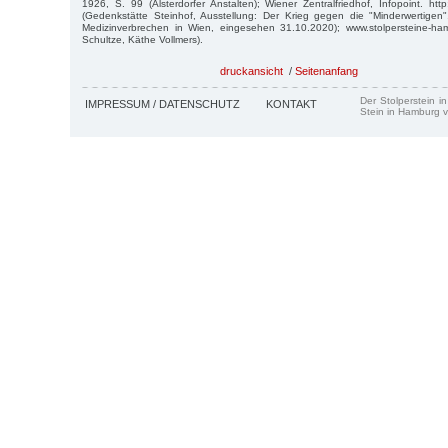
1926, S. 99 (Alsterdorfer Anstalten); Wiener Zentralfriedhof, Infopoint. http
(Gedenkstätte Steinhof, Ausstellung: Der Krieg gegen die "Minderwertigen
Medizinverbrechen in Wien, eingesehen 31.10.2020); www.stolpersteine-ha
Schultze, Käthe Vollmers).
druckansicht
/
Seitenanfang
Der Stolperstein i
IMPRESSUM / DATENSCHUTZ
KONTAKT
Stein in Hamburg v