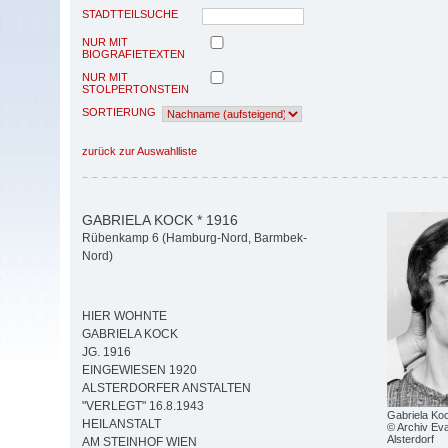
STADTTEILSUCHE
NUR MIT
BIOGRAFIETEXTEN
NUR MIT
STOLPERTONSTEIN
SORTIERUNG
zurück zur Auswahlliste
GABRIELA KOCK * 1916
Rübenkamp 6 (Hamburg-Nord, Barmbek-
Nord)
HIER WOHNTE
GABRIELA KOCK
JG. 1916
EINGEWIESEN 1920
ALSTERDORFER ANSTALTEN
"VERLEGT" 16.8.1943
Gabriela Ko
HEILANSTALT
© Archiv Eva
Alsterdorf
AM STEINHOF WIEN