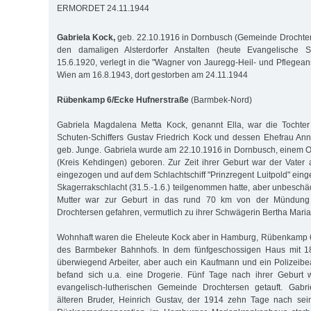
ERMORDET 24.11.1944
Gabriela Kock,
geb. 22.10.1916 in Dornbusch (Gemeinde Drochte
den damaligen Alsterdorfer Anstalten (heute Evangelische St
15.6.1920, verlegt in die "Wagner von Jauregg-Heil- und Pflegeans
Wien am 16.8.1943, dort gestorben am 24.11.1944
Rübenkamp 6/Ecke Hufnerstraße
(Barmbek-Nord)
Gabriela Magdalena Metta Kock, genannt Ella, war die Tochte
Schuten-Schiffers Gustav Friedrich Kock und dessen Ehefrau An
geb. Junge. Gabriela wurde am 22.10.1916 in Dornbusch, einem Or
(Kreis Kehdingen) geboren. Zur Zeit ihrer Geburt war der Vater
eingezogen und auf dem Schlachtschiff "Prinzregent Luitpold" eing
Skagerrakschlacht (31.5.-1.6.) teilgenommen hatte, aber unbeschä
Mutter war zur Geburt in das rund 70 km von der Mündung 
Drochtersen gefahren, vermutlich zu ihrer Schwägerin Bertha Mari
Wohnhaft waren die Eheleute Kock aber in Hamburg, Rübenkamp 6, 
des Barmbeker Bahnhofs. In dem fünfgeschossigen Haus mit 18
überwiegend Arbeiter, aber auch ein Kaufmann und ein Polizeib
befand sich u.a. eine Drogerie. Fünf Tage nach ihrer Geburt 
evangelisch-lutherischen Gemeinde Drochtersen getauft. Gabr
älteren Bruder, Heinrich Gustav, der 1914 zehn Tage nach sei