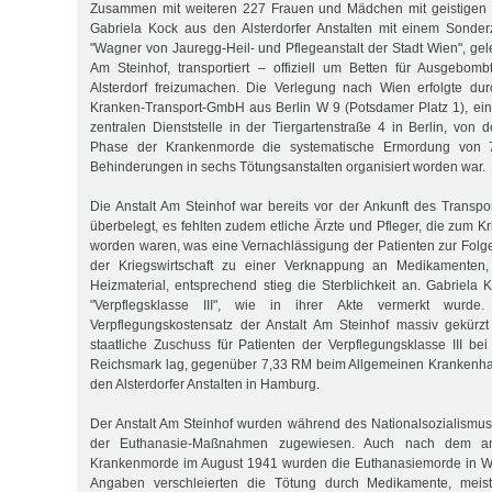
Zusammen mit weiteren 227 Frauen und Mädchen mit geistigen
Gabriela Kock aus den Alsterdorfer Anstalten mit einem Sonde
"Wagner von Jauregg-Heil- und Pflegeanstalt der Stadt Wien", g
Am Steinhof, transportiert – offiziell um Betten für Ausgebom
Alsterdorf freizumachen. Die Verlegung nach Wien erfolgte du
Kranken-Transport-GmbH aus Berlin W 9 (Potsdamer Platz 1), eine
zentralen Dienststelle in der Tiergartenstraße 4 in Berlin, von 
Phase der Krankenmorde die systematische Ermordung von 
Behinderungen in sechs Tötungsanstalten organisiert worden war.
Die Anstalt Am Steinhof war bereits vor der Ankunft des Transp
überbelegt, es fehlten zudem etliche Ärzte und Pfleger, die zum 
worden waren, was eine Vernachlässigung der Patienten zur Folge
der Kriegswirtschaft zu einer Verknappung an Medikamenten,
Heizmaterial, entsprechend stieg die Sterblichkeit an. Gabriela Koc
"Verpflegsklasse III", wie in ihrer Akte vermerkt wurde.
Verpflegungskostensatz der Anstalt Am Steinhof massiv gekürz
staatliche Zuschuss für Patienten der Verpflegungsklasse III bei
Reichsmark lag, gegenüber 7,33 RM beim Allgemeinen Krankenh
den Alsterdorfer Anstalten in Hamburg.
Der Anstalt Am Steinhof wurden während des Nationalsozialism
der Euthanasie-Maßnahmen zugewiesen. Auch nach dem an
Krankenmorde im August 1941 wurden die Euthanasiemorde in Wie
Angaben verschleierten die Tötung durch Medikamente, meis