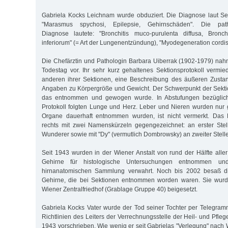
Gabriela Kocks Leichnam wurde obduziert. Die Diagnose laut Sekt
"Marasmus spychosi, Epilepsie, Gehirnschäden". Die patho
Diagnose lautete: "Bronchitis muco-purulenta diffusa, Bron
inferiorum" (= Art der Lungenentzündung), "Myodegeneration cordis"
Die Chefärztin und Pathologin Barbara Uiberrak (1902-1979) na
Todestag vor. Ihr sehr kurz gehaltenes Sektionsprotokoll vermie
anderen ihrer Sektionen, eine Beschreibung des äußeren Zusta
Angaben zu Körpergröße und Gewicht. Der Schwerpunkt der Sekti
das entnommen und gewogen wurde. In Abstufungen bezüglic
Protokoll folgten Lunge und Herz. Leber und Nieren wurden nur
Organe dauerhaft entnommen wurden, ist nicht vermerkt. Das 
rechts mit zwei Namenskürzeln gegengezeichnet: an erster Stel
Wunderer sowie mit "Dy" (vermutlich Dombrowsky) an zweiter Stelle
Seit 1943 wurden in der Wiener Anstalt von rund der Hälfte aller
Gehirne für histologische Untersuchungen entnommen un
hirnanatomischen Sammlung verwahrt. Noch bis 2002 besaß di
Gehirne, die bei Sektionen entnommen worden waren. Sie wurd
Wiener Zentralfriedhof (Grablage Gruppe 40) beigesetzt.
Gabriela Kocks Vater wurde der Tod seiner Tochter per Telegramm 
Richtlinien des Leiters der Verrechnungsstelle der Heil- und Pfleg
1943 vorschrieben. Wie wenig er seit Gabrielas "Verlegung" nach