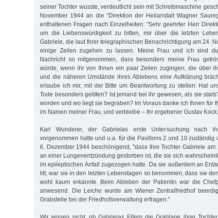
seiner Tochter wusste, verdeutlicht sein mit Schreibmaschine gesc
November 1944 an die "Direktion der Heilanstalt Wagner Saureg
enthaltenen Fragen nach Einzelheiten: "Sehr geehrter Herr Direkto
um die Liebenswürdigkeit zu bitten, mir über die letzten Lebe
Gabriele, die laut Ihrer telegraphischen Benachrichtigung am 24. N
einige Zeilen zugehen zu lassen. Meine Frau und ich sind du
Nachricht so mitgenommen, dass besonders meine Frau getröst
würde, wenn ihr von Ihnen ein paar Zeilen zugingen, die über i
und die näheren Umstände ihres Ablebens eine Aufklärung bräc
erlaube ich mir, mit der Bitte um Beantwortung zu stellen: Hat u
Tode besonders gelitten? Ist jemand bei ihr gewesen, als sie starb?
worden und wo liegt sie begraben? Im Voraus danke ich Ihnen für
im Namen meiner Frau, und verbleibe – Ihr ergebener Gustav Kock.
Karl Wunderer, der Gabrielas erste Untersuchung nach ih
vorgenommen hatte und u.a. für die Pavillons 2 und 10 zuständig 
6. Dezember 1944 beschönigend, "dass Ihre Tochter Gabriele am 2
an einer Lungenentzündung gestorben ist, die sie sich wahrschein
im epileptischen Anfall zugezogen hatte. Da sie außerdem an Ent
litt, war sie in den letzten Lebenstagen so benommen, dass sie de
wohl kaum erkannte. Beim Ableben der Patientin war die Chefpf
anwesend. Die Leiche wurde am Wiener Zentralfriedhof beerdi
Grabstelle bei der Friedhofsverwaltung erfragen."
Wir wissen nicht, ob Gabrielas Eltern die Grablage ihrer Tochte