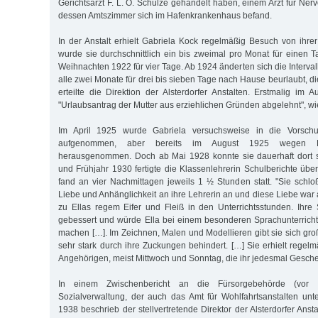
Gerichtsarzt F. L. O. Schulze gehandelt haben, einem Arzt für Ne
dessen Amtszimmer sich im Hafenkrankenhaus befand.
In der Anstalt erhielt Gabriela Kock regelmäßig Besuch von ihre
wurde sie durchschnittlich ein bis zweimal pro Monat für einen 
Weihnachten 1922 für vier Tage. Ab 1924 änderten sich die Interval
alle zwei Monate für drei bis sieben Tage nach Hause beurlaubt, 
erteilte die Direktion der Alsterdorfer Anstalten. Erstmalig im
"Urlaubsantrag der Mutter aus erziehlichen Gründen abgelehnt", wie
Im April 1925 wurde Gabriela versuchsweise in die Vorschul
aufgenommen, aber bereits im August 1925 wegen Pl
herausgenommen. Doch ab Mai 1928 konnte sie dauerhaft dort s
und Frühjahr 1930 fertigte die Klassenlehrerin Schulberichte über
fand an vier Nachmittagen jeweils 1 ½ Stunden statt. "Sie schloß
Liebe und Anhänglichkeit an ihre Lehrerin an und diese Liebe war
zu Ellas regem Eifer und Fleiß in den Unterrichtsstunden. Ihre
gebessert und würde Ella bei einem besonderen Sprachunterricht r
machen […]. Im Zeichnen, Malen und Modellieren gibt sie sich gro
sehr stark durch ihre Zuckungen behindert. […] Sie erhielt regel
Angehörigen, meist Mittwoch und Sonntag, die ihr jedesmal Gesche
In einem Zwischenbericht an die Fürsorgebehörde (vor
Sozialverwaltung, der auch das Amt für Wohlfahrtsanstalten un
1938 beschrieb der stellvertretende Direktor der Alsterdorfer An