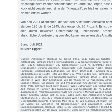
Nachfrage beim Wiener Zentralfriedhof im Jahre 2020 ergab, dass 
Kock nicht verzeichnet ist. In der "Kriegszeit", so hieß es, seien n
Namen erfasst worden.
Von den 228 Patientinnen, die von den Alsterdorfer Anstalten nac
starben 196 bis Ende 1945, das entspricht 86 Prozent. Es ist 
dies durch bewusste Unterernährung, unterlassene Krankh
absichtliche Überdosierung von Medikamenten seitens des Anstalts
Stand: Juli 2021
© Björn Eggert
Quellen: Adressbuch Hamburg (G. Kock), 1941, 1943 (tätig als Schiffer
Telefonbuch Hamburg 1939 (Reichsstatthalter C 12 Sozialverwaltung, früher
StaH 332-5 (Standesämter) 707 Sterberegister 1914 Nr. 379/1914 (Heinr
Evangelische Stiftung Alsterdorf, Sonderakte 180 (Gabriela Kock); Hara
Hamburger Gedenkbuch Euthanasie. Die Toten 1939-1945, Hamburg 2017,
Sterbedatum 4.10.1944); Peter von Rönn u.a., Wege in den Tod. Hamburgs A
Euthanasie in der Zeit des Nationalsozialismus, Hamburg 1993, S. 443, 4
Steinhof in Wien, darin Erwähnung von Dr. Wunderer, Dr. Nadeschka Gilnre
Susanne Mende, Die Wiener Heil- und Pflegeanstalt "Am Steinhof" im Nationals
2000; Peter Schwarz, Mord durch Hunger. "Wilde Euthanasie" und "Aktion Bran
Zeit, Vortrag im Rahmen des Symposiums "Zur Geschichte der NS-Euthan
(Einsparungen, Verpflegungskostensatz Am Steinhof); Michael Wunder/Ingrid
dieser schiefen Ebene gibt es kein Halten mehr. Die Alsterdorfer Anstalte
Stuttgart 2016, S. 331-371 (Transport nach Wien); Götz Aly, Die Belasteten, 
Gesellschaftsgeschichte, Frankfurt/ Main 2013, S. 126 (Barbara Uiberrak); Her
Die Morde an Menschen mit Behinderungen und psychischen Erkra
Nationalsozialismus, Hamburg 2014, S. 33 (Alsterdorfer Anstalten); Institut 
zusammengestellt von Dr. Clara Friedheim, Führer durch die Wohlfahrtseinri