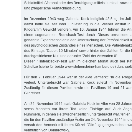
Schlafmittels Veronal oder des Beruhigungsmittels Luminal, sowie
und pflegerische Vernachlässigung.
Im Dezember 1943 wog Gabriela Kock lediglich 43,5 kg, im Juli
damit hatte sie seit ihrer Einlieferung in die Wiener Anstalt i
Kilogramm Gewicht verloren. Am 10. Januar 1944 führten die Ansta
einen sogenannten Rorschach-Test durch. Dieses umstrittene au
genannte Experiment diente der Untersuchung der Persönlichkeit 
des psychologischen Zustandes eines Menschen. Die Patientenak
des Eintrags "Dauer: 10 Minuten" sowie hinter den Zahlen für die B
durchgestrichene Null und darunter "Zahl der Antworten 0".
Dieser "Tintenklecks"-Test war im gleichen Monat auch bei Kä
Schultze (siehe für beide www.stolpersteine-hamburg.de) durchgef
Für den 7. Februar 1944 war in der Akte vermerkt: "In die Pflegea
verlegt. Untergebracht war Gabriela Kock zuletzt im November
Zuständig für diesen Pavillon sowie die Pavillons 19 und 21 wa
Gilnreiner.
Am 24. November 1944 starb Gabriela Kock im Alter von 28 Jahren.
sechs Monaten vor ihrem Tod keine Einträge auf. Auch Anga
Nummern, in denen sie zwischenzeitlich untergebracht war, fehlen.
die für den Pavillon zuständige Ärztin am 24. November 1944 in di
versah den Vermerk mit ihrem Kürzel "Giln.", gegengezeichnet wa
vermutlich von Dombrowsky.