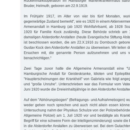
Rückenmarksoperation im Hamburger Marienkrankenhaus starb
Bruder, Helmuth, geboren am 22.9.1919.
Im Frühjahr 1917, im Alter von vier bis fünf Monaten, wur
gegenwärtige Zustand bemerkt", wie es 1920 in einem Aktenvermer
Armenanstalt in Hamburg (ab 1920 Wohlfahrtsamt, ab 1928 Soz
1920 für Familie Kock zuständig. Diese Behörde schrieb am 
damaligen Alsterdorfer Anstalten (heute Evangelische Stiftung Alst
ist beschlossen worden, die am 22.X.1916 zu Dornbusch gebore
Gustav Kock den Alsterdorfer Anstalten zu überweisen. Wir teilen
Ersuchen mit, die genannte Person aufzunehmen und uns 
benachrichtigen."
Zwei Tage zuvor hatte die Allgemeine Armenanstalt eine "
Hamburgische Anstalt für Geisteskranke, Idioten und Epileptik
"Haupterscheinungen der Krankheit" von Gabriela wie folgt ang
und "große Unruhe". Unterschrieben war das Formular vom Vate
Juni 1920 wurde die Dreieinhalbjährige in den Alsterdorfer Anstal
Auf dem "Abhörungsbogen" (Befragungs- und Aufnahmebogen) wur
weder gehen noch sprechen und auch nicht allein essen könne
Untersuchung nahm der Physikus Schulze von der Polizeibehörde
Allgemeine Polizei) am 1. Juli 1920 vor und bestätigte als Krankhei
Begriff für eine schwere Form der Intelligenzminderung) sowie die
in die Alsterdorfer Anstalten zu überweisen sei. Bei dem Gutachte