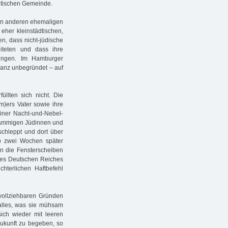
litischen Gemeinde.
on anderen ehemaligen
eher kleinstädtischen,
en, dass nicht-jüdische
iteten und dass ihre
gingen. Im Hamburger
 ganz unbegründet – auf
üllten sich nicht. Die
)ers Vater sowie ihre
iner Nacht-und-Nebel-
stämmigen Jüdinnen und
chleppt und dort über
pp zwei Wochen später
n die Fensterscheiben
 des Deutschen Reiches
chterlichen Haftbefehl
ollziehbaren Gründen
alles, was sie mühsam
ich wieder mit leeren
ukunft zu begeben, so