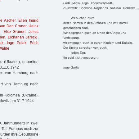
Łódź, Minsk, Riga, Theresienstadt,
Auschwitz, Chelmno, Majdanek, Sobibor, Treblinka ..
Wir suchen euch,
e Ascher
,
Ellen Ingrid
deren Namen in den Archiven und im Himmel
han Dan Croner
,
Heinz
geschrieben sind.
m
,
Else Grunert
,
Julius
Wir begegnen euch an Orten der Angst und
sen
,
Elchanan Jarecki
,
Verfolgung,
ak
,
Inge Polak
,
Erich
wir erkennen euch in euren Kindern und Enkeln.
Die Steine sprechen von euch,
 Walde
jeden Tag.
Ihr seid nicht vergessen.
(Ukraine), deportiert
 31.10.1942
Inge Grolle
iert von Hamburg nach
ert von Hamburg nach
in Kolomea (Ukraine),
chwitz am 31.7.1944
. Jahrhunderts in zwei
r Teil Europas noch zur
urden ihre Geburtsorte