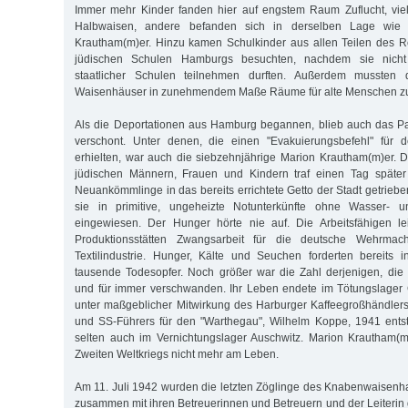
Immer mehr Kinder fanden hier auf engstem Raum Zuflucht, vi
Halbwaisen, andere befanden sich in derselben Lage wie
Krautham(m)er. Hinzu kamen Schulkinder aus allen Teilen des R
jüdischen Schulen Hamburgs besuchten, nachdem sie nicht
staatlicher Schulen teilnehmen durften. Außerdem mussten 
Waisenhäuser in zunehmendem Maße Räume für alte Menschen zur
Als die Deportationen aus Hamburg begannen, blieb auch das Pau
verschont. Unter denen, die einen "Evakuierungsbefehl" für 
erhielten, war auch die siebzehnjährige Marion Krautham(m)er. D
jüdischen Männern, Frauen und Kindern traf einen Tag später
Neuankömmlinge in das bereits errichtete Getto der Stadt getrieb
sie in primitive, ungeheizte Notunterkünfte ohne Wasser- u
eingewiesen. Der Hunger hörte nie auf. Die Arbeitsfähigen lei
Produktionsstätten Zwangsarbeit für die deutsche Wehrmac
Textilindustrie. Hunger, Kälte und Seuchen forderten bereits
tausende Todesopfer. Noch größer war die Zahl derjenigen, die
und für immer verschwanden. Ihr Leben endete im Tötungslager
unter maßgeblicher Mitwirkung des Harburger Kaffeegroßhändler
und SS-Führers für den "Warthegau", Wilhelm Koppe, 1941 entst
selten auch im Vernichtungslager Auschwitz. Marion Krautham
Zweiten Weltkriegs nicht mehr am Leben.
Am 11. Juli 1942 wurden die letzten Zöglinge des Knabenwais
zusammen mit ihren Betreuerinnen und Betreuern und der Leiterin