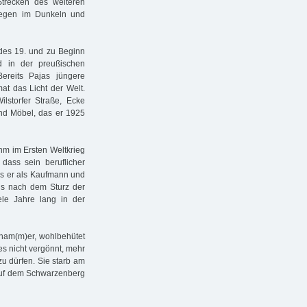
Strecken des weiteren
iegen im Dunkeln und
 des 19. und zu Beginn
d in der preußischen
ereits Pajas jüngere
at das Licht der Welt.
ilstorfer Straße, Ecke
 und Möbel, das er 1925
m im Ersten Weltkrieg
 dass sein beruflicher
s er als Kaufmann und
hs nach dem Sturz der
ele Jahre lang in der
ham(m)er, wohlbehütet
 es nicht vergönnt, mehr
zu dürfen. Sie starb am
 auf dem Schwarzenberg