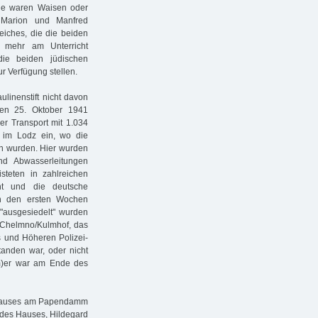
ele waren Waisen oder
 Marion und Manfred
eiches, die die beiden
 mehr am Unterricht
die beiden jüdischen
 Verfügung stellen.
linenstift nicht davon
den 25. Oktober 1941
er Transport mit 1.034
 im Lodz ein, wo die
en wurden. Hier wurden
nd Abwasserleitungen
steten in zahlreichen
ht und die deutsche
 in den ersten Wochen
 "ausgesiedelt" wurden
 Chelmno/Kulmhof, das
s und Höheren Polizei-
anden war, oder nicht
(m)er war am Ende des
enhauses am Papendamm
 des Hauses, Hildegard