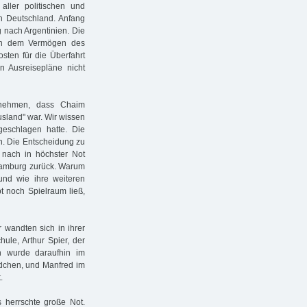
ller politischen und
n Deutschland. Anfang
 nach Argentinien. Die
on dem Vermögen des
osten für die Überfahrt
n Ausreisepläne nicht
nehmen, dass Chaim
sland" war. Wir wissen
geschlagen hatte. Die
n. Die Entscheidung zu
t nach in höchster Not
 Hamburg zurück. Warum
und wie ihre weiteren
t noch Spielraum ließ,
wandten sich in ihrer
ule, Arthur Spier, der
n wurde daraufhin im
ädchen, und Manfred im
.
 herrschte große Not.