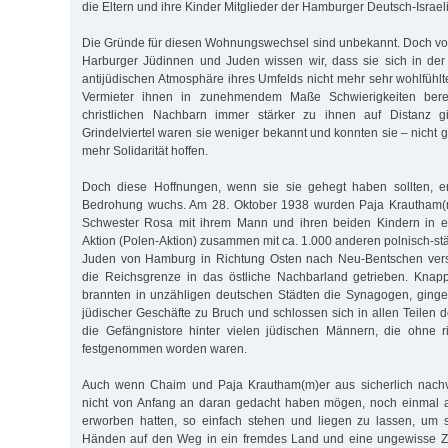
die Eltern und ihre Kinder Mitglieder der Hamburger Deutsch-Israe
Die Gründe für diesen Wohnungswechsel sind unbekannt. Doch v
Harburger Jüdinnen und Juden wissen wir, dass sie sich in der 
antijüdischen Atmosphäre ihres Umfelds nicht mehr sehr wohlfühlt
Vermieter ihnen in zunehmendem Maße Schwierigkeiten bere
christlichen Nachbarn immer stärker zu ihnen auf Distanz 
Grindelviertel waren sie weniger bekannt und konnten sie – nicht
mehr Solidarität hoffen.
Doch diese Hoffnungen, wenn sie sie gehegt haben sollten, erf
Bedrohung wuchs. Am 28. Oktober 1938 wurden Paja Krautham(m
Schwester Rosa mit ihrem Mann und ihren beiden Kindern in e
Aktion (Polen-Aktion) zusammen mit ca. 1.000 anderen polnisch-
Juden von Hamburg in Richtung Osten nach Neu-Bentschen vers
die Reichsgrenze in das östliche Nachbarland getrieben. Kna
brannten in unzähligen deutschen Städten die Synagogen, ginge
jüdischer Geschäfte zu Bruch und schlossen sich in allen Teilen
die Gefängnistore hinter vielen jüdischen Männern, die ohne ri
festgenommen worden waren.
Auch wenn Chaim und Paja Krautham(m)er aus sicherlich nachv
nicht von Anfang an daran gedacht haben mögen, noch einmal 
erworben hatten, so einfach stehen und liegen zu lassen, um s
Händen auf den Weg in ein fremdes Land und eine ungewisse Z