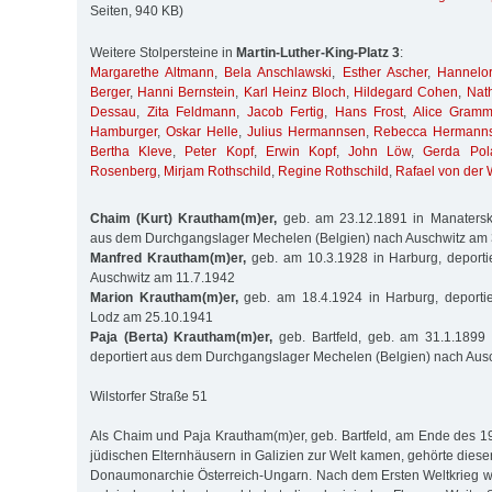
Seiten, 940 KB)
Weitere Stolpersteine in
Martin-Luther-King-Platz 3
:
Margarethe Altmann
,
Bela Anschlawski
,
Esther Ascher
,
Hannelor
Berger
,
Hanni Bernstein
,
Karl Heinz Bloch
,
Hildegard Cohen
,
Nat
Dessau
,
Zita Feldmann
,
Jacob Fertig
,
Hans Frost
,
Alice Gram
Hamburger
,
Oskar Helle
,
Julius Hermannsen
,
Rebecca Hermann
Bertha Kleve
,
Peter Kopf
,
Erwin Kopf
,
John Löw
,
Gerda Pol
Rosenberg
,
Mirjam Rothschild
,
Regine Rothschild
,
Rafael von der
Chaim (Kurt) Krautham(m)er,
geb. am 23.12.1891 in Manatersko 
aus dem Durchgangslager Mechelen (Belgien) nach Auschwitz am
Manfred Krautham(m)er,
geb. am 10.3.1928 in Harburg, deport
Auschwitz am 11.7.1942
Marion Krautham(m)er,
geb. am 18.4.1924 in Harburg, deporti
Lodz am 25.10.1941
Paja (Berta) Krautham(m)er,
geb. Bartfeld, geb. am 31.1.1899 
deportiert aus dem Durchgangslager Mechelen (Belgien) nach Aus
Wilstorfer Straße 51
Als Chaim und Paja Krautham(m)er, geb. Bartfeld, am Ende des 19
jüdischen Elternhäusern in Galizien zur Welt kamen, gehörte diese
Donaumonarchie Österreich-Ungarn. Nach dem Ersten Weltkrieg w