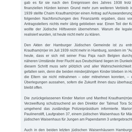
gab es für sie nach den Ereignissen des Jahres 1938 trotz a
finanziellen Hürden keinen Grund mehr zum weiteren Verbleib i
1939 stellte Chaim Krautham(m)er einen Antrag auf Auswanderung
folgenden Nachforschungen des Finanzamts ergaben, dass v
Antragsstellers nichts mehr übrig geblieben war. Einen Teil der K
wollte der Jüdische Hilfsverein übernehmen. Warum die legale
realisiert wurden, ist heute nicht mehr zu klären.
Den Akten der Hamburger Jüdischen Gemeinde ist zu ent
Krautham(m)er im Juli 1939 nicht mehr in Hamburg, sondern im "Au
heute, dass er sich mit seiner Frau Paja nach Belgien durch
näheren Umstände ihrer Flucht aus Deutschland liegen im Dunkel
diesem Schritt muss sehr plötzlich und aller Wahrscheinlichkei
gefallen sein, denn die beiden minderjährigen Kinder blieben in
die Eltern sie nicht mitnahmen – oder mitnehmen konnten, – 
Überlegungen aussahen, sofern die Zukunft ihnen dazu überhaup
bleibt offen.
Die zurückgelassenen Kinder Marion und Manfred Krautham(m)er 
Verzweiflung schutzsuchend an den Direktor der Talmud Tora Sch
umgehend das zuständige Polizeipräsidium informierte. Mario
Paulinenstift, Laufgraben 37, einem jüdischen Waisenhaus für M
jüdischen Waisenhaus für Jungen am Papendamm 3 untergebracht
Auch in den beiden letzten jüdischen Waisenhäusern Hamburgs