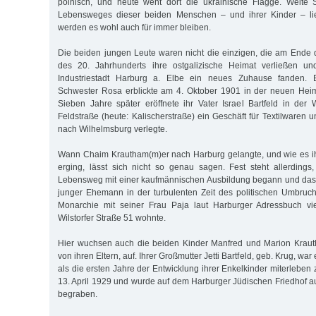
polnisch, und heute weht dort die ukrainische Flagge. Weite 
Lebensweges dieser beiden Menschen – und ihrer Kinder – l
werden es wohl auch für immer bleiben.
Die beiden jungen Leute waren nicht die einzigen, die am Ende
des 20. Jahrhunderts ihre ostgalizische Heimat verließen un
Industriestadt Harburg a. Elbe ein neues Zuhause fanden. B
Schwester Rosa erblickte am 4. Oktober 1901 in der neuen Heim
Sieben Jahre später eröffnete ihr Vater Israel Bartfeld in der W
Feldstraße (heute: Kalischerstraße) ein Geschäft für Textilwaren
nach Wilhelmsburg verlegte.
Wann Chaim Krautham(m)er nach Harburg gelangte, und wie es ih
erging, lässt sich nicht so genau sagen. Fest steht allerdings,
Lebensweg mit einer kaufmännischen Ausbildung begann und das
junger Ehemann in der turbulenten Zeit des politischen Umbruc
Monarchie mit seiner Frau Paja laut Harburger Adressbuch vi
Wilstorfer Straße 51 wohnte.
Hier wuchsen auch die beiden Kinder Manfred und Marion Kraut
von ihren Eltern, auf. Ihrer Großmutter Jetti Bartfeld, geb. Krug, war
als die ersten Jahre der Entwicklung ihrer Enkelkinder miterleben 
13. April 1929 und wurde auf dem Harburger Jüdischen Friedhof
begraben.