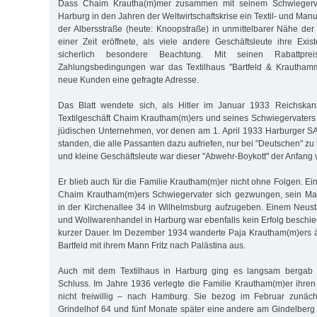
Dass Chaim Krautha(m)mer zusammen mit seinem Schwiegervate
Harburg in den Jahren der Weltwirtschaftskrise ein Textil- und Man
der Albersstraße (heute: Knoopstraße) in unmittelbarer Nähe der
einer Zeit eröffnete, als viele andere Geschäftsleute ihre Exist
sicherlich besondere Beachtung. Mit seinen Rabattpre
Zahlungsbedingungen war das Textilhaus "Bartfeld & Krauthamme
neue Kunden eine gefragte Adresse.
Das Blatt wendete sich, als Hitler im Januar 1933 Reichskan
Textilgeschäft Chaim Krautham(m)ers und seines Schwiegervaters s
jüdischen Unternehmen, vor denen am 1. April 1933 Harburger S
standen, die alle Passanten dazu aufriefen, nur bei "Deutschen" zu 
und kleine Geschäftsleute war dieser "Abwehr-Boykott" der Anfang
Er blieb auch für die Familie Krautham(m)er nicht ohne Folgen. E
Chaim Krautham(m)ers Schwiegervater sich gezwungen, sein Ma
in der Kirchenallee 34 in Wilhelmsburg aufzugeben. Einem Neus
und Wollwarenhandel in Harburg war ebenfalls kein Erfolg beschie
kurzer Dauer. Im Dezember 1934 wanderte Paja Krautham(m)ers ä
Bartfeld mit ihrem Mann Fritz nach Palästina aus.
Auch mit dem Textilhaus in Harburg ging es langsam bergab
Schluss. Im Jahre 1936 verlegte die Familie Krautham(m)er ihren
nicht freiwillig – nach Hamburg. Sie bezog im Februar zunä
Grindelhof 64 und fünf Monate später eine andere am Gindelberg 