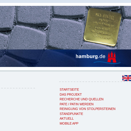
STARTSEITE
DAS PROJEKT
RECHERCHE UND QUELLEN
PATE / PATIN WERDEN
REINIGUNG VON STOLPERSTEINEN
STANDPUNKTE
AKTUELL
MOBILE APP