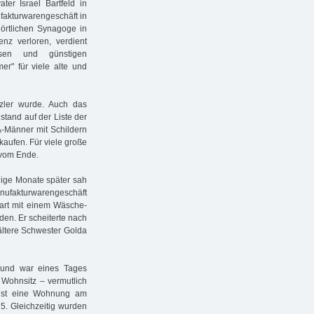
r Israel Bartfeld in
ufakturwarengeschäft in
 örtlichen Synagoge in
enz verloren, verdient
isen und günstigen
r" für viele alte und
zler wurde. Auch das
tand auf der Liste der
A-Männer mit Schildern
kaufen. Für viele große
 vom Ende.
inige Monate später sah
nufakturwarengeschäft
tart mit einem Wäsche-
den. Er scheiterte nach
ltere Schwester Golda
 und war eines Tages
 Wohnsitz – vermutlich
chst eine Wohnung am
5. Gleichzeitig wurden