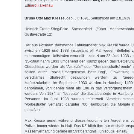
Weitere Stolpersteine in
Heinrich-Grone-Stieg Ecke Sachsenfeld
:
Eduard Falkenau
Bruno Otto Max Kresse,
geb. 3.8.1891, Selbstmord am 2.8.1939
Heinrich-Grone-Stieg/Ecke Sachsenfeld (früher Männerwohn
Gustavstraße 12)
Der aus Potsdam stammende Fabrikarbeiter Max Kresse wurde 1
zwischen 1929 und 1938 insgesamt elf Mal wegen Bettelns 
mehrmonatigen Haftstrafen verurteilt – zuletzt am 22. Juni 1938 z
NS-Staat nahm 1933 umgehend den Kampf gegen das "Bettlerunwe
Obdachlose wurden als "Asoziale" oder "Gemeinschaftsfremde" erf
sollten durch "sozialfürsorgerische Betreuung", Einweisung 
verschärftes Strafrecht gezwungen werden, zu "geregelt
zurückzukehren. Im September 1933 wurden in Hamburg 1400 Be
genommen, von denen mehr als 100 in das Versorgungsheim 
wurden. Von 1934 an "betreute" die Sozialbehörde in Hamburg
Personen. Im Juni 1938 wurden reichsweit "Arbeitsbummelan
"Vorbestrafte" verhaftet, darunter 700 Hamburger, die Monat
einsaßen.
Max Kresse geriet während dieses koordinierten Vorgehens v
Polizei immer wieder in Haft. Das KZ blieb ihm nur deshalb erspar
Massenverhaftung gerade im Strafgefängnis Fuhlsbüttel einsaß.