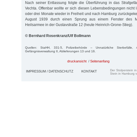
Nach seiner Entlassung folgte die Überführung in das Strafgef
Vechta. Offenbar wollte er sich diesen Lebensbedingungen nicht 
oder drei Monate wieder in Freiheit und nach Hamburg zurückgekehr
August 1939 durch einen Sprung aus einem Fenster des 
Heilsarmee in der Gustavstraße 12 (heute Heinrich-Grone-Stieg).
© Bernhard Rosenkranz/Ulf Bollmann
Quellen: StaHH, 331-5, Polizeibehörde – Unnatürliche Sterbefälle, 
Gefängnisverwaltung II, Ablieferungen 13 und 16.
druckansicht
/
Seitenanfang
Der Stolperstein i
IMPRESSUM / DATENSCHUTZ
KONTAKT
Stein in Hamburg v