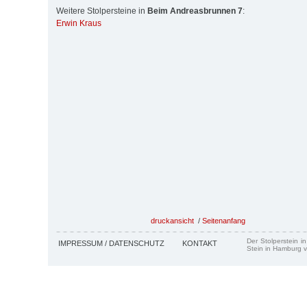
Weitere Stolpersteine in
Beim Andreasbrunnen 7
:
Erwin Kraus
druckansicht
/
Seitenanfang
Der Stolperstein i
IMPRESSUM / DATENSCHUTZ
KONTAKT
Stein in Hamburg v