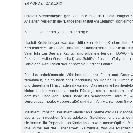
ERMORDET 27.8.1943
Liselott Kreidelmeyer,
geb. am 19.6.1923 in Hittfeld, eingewies
Anstalten, verlegt in die "Landesheilanstalt Am Steinhof", dort erm
Stadtteil Langenbek, Am Frankenberg 8
Liselott Kreidelmeyer war das dritte von sieben Kindern ihrer
Kreidelmeyer. Die ersten Jahre ihrer Kindheit verbrachte sie in Emme
Vater fuhr zur See als Kapitän und arbeitete bei der HAPAG (
Paketfahrt-Actien-Gesellschaft) als Schiffsbefrachter (Tallyman
Jahrelang war Liselott das lebhafteste Kind der Familie.
Für das unbekümmerte Mädchen und ihre Eltern und Geschwi
zusammen, als es nach der Einschulung an Meningitis (Hirnhaut
und dauerhafte Hirnschäden davontrug. Das gesamte Familienlebe
kleine Liselott von nun an mehr Fürsorge als alle anderen benö
daraufhin Ende der 1920er Jahre ins benachbarte Harburg, wo
Dürerstraße (heute: Flebbestraße) und dann Am Frankenberg 8 woh
Mit ihrem Frohsinn und ihrem kindlichen Charme war das Mädchen
überall gern gesehen. Sie sprudelte vor Spielideen und sang, w
sie konnte. Ihr Repertoire an Kinderliedern war unerschöpflich. Mit
ihre Mutter bei der Gartenarbeit. Sie wusste, was die Pflanzen