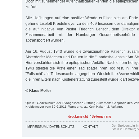
Doch mit zunehmender Aufenthaltsdauer kehrten die epileptischen 
zurück.
Alle Hoffnungen auf eine positive Wende erfüllten sich am Ende
gehörte Liselott Kreidelmeyer zu den 469 Insassen der damaligen 
die auf Initiative von Pastor Friedrich Lensch, dem Direktor
Zusammenarbeit mit der Hamburger Gesundheitsbehörde 
abtransportiert wurden.
Am 16. August 1943 wurde die zwanzigjährige Patientin zusa
Alsterdorfer Mädchen und Frauen in die "Landesheilanstalt Am Ste
Hier verstärkten sich ihre epileptischen Anfälle. Nach einem heftig
1943 stellten die Ärzte einen Tag später ihren Tod fest. In ihr
"Fallsucht" als Todesursache angegeben. Ob sich ihre Asche wirkl
die ihren Eltern nach Kostenerstattung zugestellt wurde, darf bezwe
© Klaus Möller
Quelle: Gedenkbuch der Evangelischen Stiftung Alsterdorf; Gespräch des Ver
Kreidelmeyer vom 30.6.2011; Wunder u. a., Kein Halten, 2. Auflage.
druckansicht
/
Seitenanfang
Der Stolperstein i
IMPRESSUM / DATENSCHUTZ
KONTAKT
Stein in Hamburg v