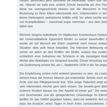
hießen. Besonders gern sammelte sie Heilkräuter. Eltern und Ges
sie. Obwohl sie bald eine andere Schule besuchte als ihre Fre
diese sie uneingeschränkt ebenso wie die Menschen in ihre
Beziehung zu ihren Eltern intensivierte sich, insbesondere in de
kleine Harburgerin epileptische Anfälle erlitt. Vor allem nachts w
von Krampfanfällen – manchmal sogar mehrmals – aus dem Schlaf
dabei laut.
Mehrere längere Aufenthalte im Städtischen Krankenhaus Harbur
der Universitätsklinik Eppendorf führten zu keiner dauerhafte
wurde sie auf Wunsch der Eltern ungeheilt nach Hause entlass
Situation stets aufs Neue belastete. Die intensive Betreuung
zehrte vor allem an den Kräften der Mutter, sodass das zust
schließlich eine Aufnahme der Schülerin in die damaligen Alst
Wohle aller Beteiligten ins Gespräch brachte. Die­ser Vorschlag w
die Zustimmung schwer fiel, am 1. September 1938 in die Tat umges
Die Empfehlung schien nicht verkehrt gewesen zu sein, da Liselot
diesem Haus der Inneren Mission gut entwickelte. Bereits nach dr
Ärzte und das Pflegepersonal fest: "[Die junge Patientin] zeigt 
sehr interessiert, möchte gern alles wissen. Sie besieht gern Bil
anderen Kindern daraus vor. Der Appetit ist immer gut." Die viel
und Geschwister und die gelegentlichen Urlaubstage im Elter
dürften ihr das Gefühl gegeben haben, dass sie weiterhin fest z
dass die Aussicht, eines Tages in ihren Kreis zurückzukehren, ni