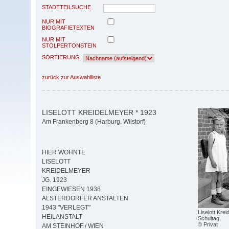
STADTTEILSUCHE
NUR MIT
BIOGRAFIETEXTEN
NUR MIT
STOLPERTONSTEIN
SORTIERUNG
zurück zur Auswahlliste
LISELOTT KREIDELMEYER * 1923
Am Frankenberg 8 (Harburg, Wilstorf)
HIER WOHNTE
LISELOTT
KREIDELMEYER
JG. 1923
EINGEWIESEN 1938
ALSTERDORFER ANSTALTEN
1943 "VERLEGT"
Liselott Kre
HEILANSTALT
Schultag
© Privat
AM STEINHOF / WIEN