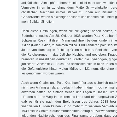
antijüdischen Atmosphäre ihres Umfelds nicht mehr sehr wohlfühlt
Vermieter ihnen in zunehmendem Maße Schwierigkeiten bere
christlichen Nachbarn immer stärker zu ihnen auf Distanz 
Grindelviertel waren sie weniger bekannt und konnten sie – nicht
mehr Solidarität hoffen.
Doch diese Hoffnungen, wenn sie sie gehegt haben sollten, erf
Bedrohung wuchs. Am 28. Oktober 1938 wurden Paja Krautham(m
Schwester Rosa mit ihrem Mann und ihren beiden Kindern in e
Aktion (Polen-Aktion) zusammen mit ca. 1.000 anderen polnisch-
Juden von Hamburg in Richtung Osten nach Neu-Bentschen vers
die Reichsgrenze in das östliche Nachbarland getrieben. Kna
brannten in unzähligen deutschen Städten die Synagogen, ginge
jüdischer Geschäfte zu Bruch und schlossen sich in allen Teilen
die Gefängnistore hinter vielen jüdischen Männern, die ohne ri
festgenommen worden waren.
Auch wenn Chaim und Paja Krautham(m)er aus sicherlich nachv
nicht von Anfang an daran gedacht haben mögen, noch einmal 
erworben hatten, so einfach stehen und liegen zu lassen, um s
Händen auf den Weg in ein fremdes Land und eine ungewisse Z
gab es für sie nach den Ereignissen des Jahres 1938 trotz a
finanziellen Hürden keinen Grund mehr zum weiteren Verbleib i
1939 stellte Chaim Krautham(m)er einen Antrag auf Auswanderung
folgenden Nachforschungen des Finanzamts ergaben, dass v