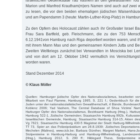
israelischen Gedenkstätte Yad Vashem an den gewaltsamen Tod 
Marion und Manfred Krautham(m)ers Namen sind auch auf zwei we
zu lesen, die vor den beiden ehemaligen jüdischen Waisenhäu
und am Papendamm 3 (heute: Martin-Luther-King-Platz) in Hamburg
Zu den Opfern des Holocaust zählen auch ihr Großvater Israel Bar
Frau Sara Bartfeld, geb. Fleischmann, die zu den 753 Mensc
6.12.1941von Hamburg nach Riga deportiert worden waren, und ih
mit ihrem Mann Max und den gemeinsamen Kindern Jutta und Ben
Zweiten Weltkriegs zunächst bei Verwandten in Mosciska bei 
und von dort am 12. Oktober 1942 vermutlich ins Vernichtungsl
worden waren.
Stand Dezember 2014
© Klaus Möller
Quellen: Hamburger jüdische Opfer des Nationalsozialismus, bearbeitet v
Mitarbeit von Paul Flamme, Hamburg 1995, S. 221 f.; Gedenkbuch für die
Juden unter der nationalsozialistischen Gewaltherrschaft, 4 Bände, Bundesarch
Koblenz 2006; Yad Vashem, The Central Database of Shoa Victims´ Nam
Harburger Opfer des Nationalsozialismus, Bezirksamt Harburg (Hrsg.), Harbur
Hamburg 522-1, Jüdische Gemeinden; Staatsarchiv Hamburg 992b, Kultussteue
Israelitischen Gemeinde, Hamburg; Staatsarchiv Hamburg 314-15, Akten des
Vg 7621; Staatsarchiv Hamburg 430-5 Magistrat der Stadt Harburg-Wilhelmsb
TT 73, Spier an das Polizeipräsidium am 28.8.1939; Jüdisches Deportatio
Mechelen (Malines), www.cicb.be; Barbara Günther, Margret Markert, Hans-Jo
Stolpersteine in Hamburg-Harburg und Hamburg-Wilhelmsburg, Landeszenta
(Hrsg.), Hamburg 2012, S. 290 ff.; Hildegard Thevs, Stolpersteine in B