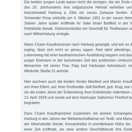
Die beiden jungen Leute waren nicht die einzigen, die am Ende
des 20. Jahrhunderts ihre ostgalizische Heimat verließen un
Industriestadt Harburg a. Elbe ein neues Zuhause fanden. B
Schwester Rosa erblickte am 4. Oktober 1901 in der neuen Heim
Sieben Jahre später eröffnete ihr Vater Israel Bartfeld in der W
Feldstraße (heute: Kalischerstraße) ein Geschäft für Textilwaren
nach Wilhelmsburg verlegte.
Wann Chaim Krautham(m)er nach Harburg gelangte, und wie es ih
erging, lässt sich nicht so genau sagen. Fest steht allerdings,
Lebensweg mit einer kaufmännischen Ausbildung begann und das
junger Ehemann in der turbulenten Zeit des politischen Umbruc
Monarchie mit seiner Frau Paja laut Harburger Adressbuch vi
Wilstorfer Straße 51 wohnte.
Hier wuchsen auch die beiden Kinder Manfred und Marion Kraut
von ihren Eltern, auf. Ihrer Großmutter Jetti Bartfeld, geb. Krug, war
als die ersten Jahre der Entwicklung ihrer Enkelkinder miterleben 
13. April 1929 und wurde auf dem Harburger Jüdischen Friedhof
begraben.
Dass Chaim Krautha(m)mer zusammen mit seinem Schwiegervate
Harburg in den Jahren der Weltwirtschaftskrise ein Textil- und Man
der Albersstraße (heute: Knoopstraße) in unmittelbarer Nähe der
einer Zeit eröffnete, als viele andere Geschäftsleute ihre Exist