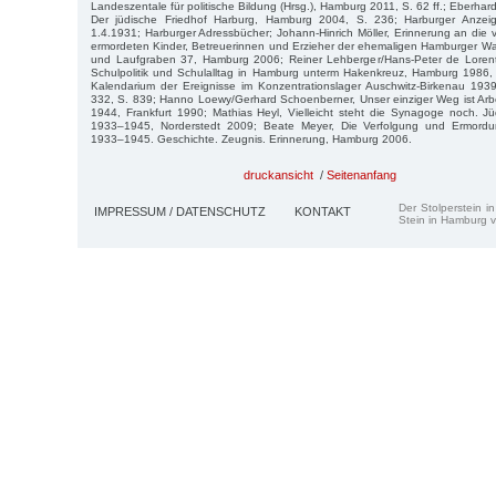
Landeszentale für politische Bildung (Hrsg.), Hamburg 2011, S. 62 ff.; Eberhard
Der jüdische Friedhof Harburg, Hamburg 2004, S. 236; Harburger Anze
1.4.1931; Harburger Adressbücher; Johann-Hinrich Möller, Erinnerung an die v
ermordeten Kinder, Betreuerinnen und Erzieher der ehemaligen Hamburger
und Laufgraben 37, Hamburg 2006; Reiner Lehberger/Hans-Peter de Lorent
Schulpolitik und Schulalltag in Hamburg unterm Hakenkreuz, Hamburg 1986, 
Kalendarium der Ereignisse im Konzentrationslager Auschwitz-Birkenau 19
332, S. 839; Hanno Loewy/Gerhard Schoenberner, Unser einziger Weg ist Arb
1944, Frankfurt 1990; Mathias Heyl, Vielleicht steht die Synagoge noch. J
1933–1945, Norderstedt 2009; Beate Meyer, Die Verfolgung und Ermord
1933–1945. Geschichte. Zeugnis. Erinnerung, Hamburg 2006.
druckansicht
/
Seitenanfang
Der Stolperstein i
IMPRESSUM / DATENSCHUTZ
KONTAKT
Stein in Hamburg v