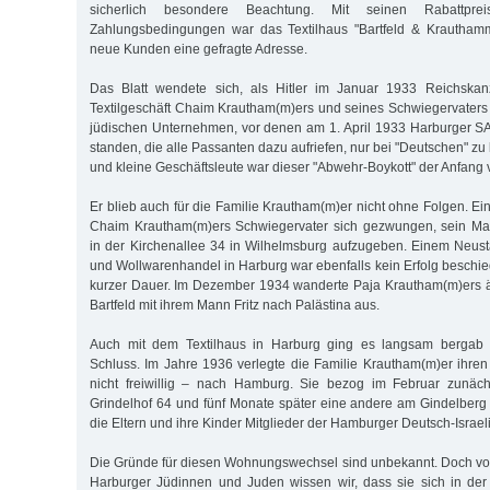
sicherlich besondere Beachtung. Mit seinen Rabattpre
Zahlungsbedingungen war das Textilhaus "Bartfeld & Krauthamme
neue Kunden eine gefragte Adresse.
Das Blatt wendete sich, als Hitler im Januar 1933 Reichskan
Textilgeschäft Chaim Krautham(m)ers und seines Schwiegervaters s
jüdischen Unternehmen, vor denen am 1. April 1933 Harburger S
standen, die alle Passanten dazu aufriefen, nur bei "Deutschen" zu 
und kleine Geschäftsleute war dieser "Abwehr-Boykott" der Anfang
Er blieb auch für die Familie Krautham(m)er nicht ohne Folgen. E
Chaim Krautham(m)ers Schwiegervater sich gezwungen, sein Ma
in der Kirchenallee 34 in Wilhelmsburg aufzugeben. Einem Neus
und Wollwarenhandel in Harburg war ebenfalls kein Erfolg beschie
kurzer Dauer. Im Dezember 1934 wanderte Paja Krautham(m)ers ä
Bartfeld mit ihrem Mann Fritz nach Palästina aus.
Auch mit dem Textilhaus in Harburg ging es langsam bergab
Schluss. Im Jahre 1936 verlegte die Familie Krautham(m)er ihren
nicht freiwillig – nach Hamburg. Sie bezog im Februar zunä
Grindelhof 64 und fünf Monate später eine andere am Gindelberg 
die Eltern und ihre Kinder Mitglieder der Hamburger Deutsch-Israe
Die Gründe für diesen Wohnungswechsel sind unbekannt. Doch v
Harburger Jüdinnen und Juden wissen wir, dass sie sich in der 