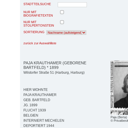
STADTTEILSUCHE
NUR MIT
BIOGRAFIETEXTEN
NUR MIT
STOLPERTONSTEIN
SORTIERUNG
zurück zur Auswahlliste
PAJA KRAUTHAMER (GEBORENE
BARTFELD) * 1899
Wilstorfer Straße 51 (Harburg, Harburg)
HIER WOHNTE
PAJA KRAUTHAMER
GEB. BARTFELD
JG. 1899
FLUCHT 1939
BELGIEN
Paja (Berta
INTERNIERT MECHELEN
© Privatbesi
DEPORTIERT 1944