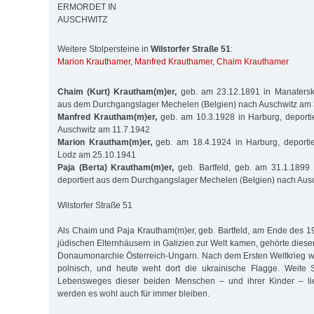
ERMORDET IN
AUSCHWITZ
Weitere Stolpersteine in
Wilstorfer Straße 51
:
Marion Krauthamer
,
Manfred Krauthamer
,
Chaim Krauthamer
Chaim (Kurt) Krautham(m)er,
geb. am 23.12.1891 in Manatersko 
aus dem Durchgangslager Mechelen (Belgien) nach Auschwitz am
Manfred Krautham(m)er,
geb. am 10.3.1928 in Harburg, deport
Auschwitz am 11.7.1942
Marion Krautham(m)er,
geb. am 18.4.1924 in Harburg, deporti
Lodz am 25.10.1941
Paja (Berta) Krautham(m)er,
geb. Bartfeld, geb. am 31.1.1899 
deportiert aus dem Durchgangslager Mechelen (Belgien) nach Aus
Wilstorfer Straße 51
Als Chaim und Paja Krautham(m)er, geb. Bartfeld, am Ende des 19
jüdischen Elternhäusern in Galizien zur Welt kamen, gehörte diese
Donaumonarchie Österreich-Ungarn. Nach dem Ersten Weltkrieg w
polnisch, und heute weht dort die ukrainische Flagge. Weite 
Lebensweges dieser beiden Menschen – und ihrer Kinder – l
werden es wohl auch für immer bleiben.