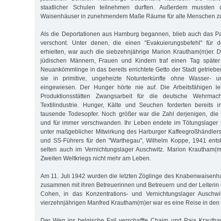
staatlicher Schulen teilnehmen durften. Außerdem mussten 
Waisenhäuser in zunehmendem Maße Räume für alte Menschen zur
Als die Deportationen aus Hamburg begannen, blieb auch das Pau
verschont. Unter denen, die einen "Evakuierungsbefehl" für 
erhielten, war auch die siebzehnjährige Marion Krautham(m)er. D
jüdischen Männern, Frauen und Kindern traf einen Tag später
Neuankömmlinge in das bereits errichtete Getto der Stadt getrieb
sie in primitive, ungeheizte Notunterkünfte ohne Wasser- u
eingewiesen. Der Hunger hörte nie auf. Die Arbeitsfähigen lei
Produktionsstätten Zwangsarbeit für die deutsche Wehrmac
Textilindustrie. Hunger, Kälte und Seuchen forderten bereits
tausende Todesopfer. Noch größer war die Zahl derjenigen, die
und für immer verschwanden. Ihr Leben endete im Tötungslager
unter maßgeblicher Mitwirkung des Harburger Kaffeegroßhändler
und SS-Führers für den "Warthegau", Wilhelm Koppe, 1941 entst
selten auch im Vernichtungslager Auschwitz. Marion Krautham
Zweiten Weltkriegs nicht mehr am Leben.
Am 11. Juli 1942 wurden die letzten Zöglinge des Knabenwais
zusammen mit ihren Betreuerinnen und Betreuern und der Leiterin
Cohen, in das Konzentrations- und Vernichtungslager Auschwit
vierzehnjährigen Manfred Krautham(m)er war es eine Reise in den
Der Weg ins belgische Exil verschaffte Chaim und Paja Krautha