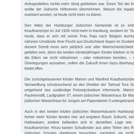
Antragsstellers nichts mehr übrig geblieben war. Einen Teil der K
wollte der Jüdische Hilfsverein übernehmen. Warum die legale
realisiert wurden, ist heute nicht mehr zu klären.
Den Akten der Hamburger Jüdischen Gemeinde ist zu ent
Krautham(m)er im Juli 1939 nicht mehr in Hamburg, sondern im "Au
heute, dass er sich mit seiner Frau Paja nach Belgien durch
näheren Umstände ihrer Flucht aus Deutschland liegen im Dunkel
diesem Schritt muss sehr plötzlich und aller Wahrscheinlichkei
gefallen sein, denn die beiden minderjährigen Kinder blieben in
die Eltern sie nicht mitnahmen – oder mitnehmen konnten, – 
Überlegungen aussahen, sofern die Zukunft ihnen dazu überhaup
bleibt offen.
Die zurückgelassenen Kinder Marion und Manfred Krautham(m)er 
Verzweiflung schutzsuchend an den Direktor der Talmud Tora Sch
umgehend das zuständige Polizeipräsidium informierte. Mario
Paulinenstift, Laufgraben 37, einem jüdischen Waisenhaus für M
jüdischen Waisenhaus für Jungen am Papendamm 3 untergebracht
Auch in den beiden letzten jüdischen Waisenhäusern Hamburgs
Immer mehr Kinder fanden hier auf engstem Raum Zuflucht, vi
Halbwaisen, andere befanden sich in derselben Lage wie
Krautham(m)er. Hinzu kamen Schulkinder aus allen Teilen des R
jüdischen Schulen Hamburgs besuchten, nachdem sie nicht