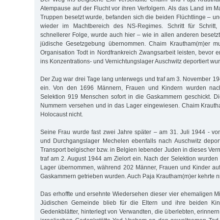
Atempause auf der Flucht vor ihren Verfolgern. Als das Land im 
Truppen besetzt wurde, befanden sich die beiden Flüchtlinge – un
wieder im Machtbereich des NS-Regimes. Schritt für Schritt,
schnellerer Folge, wurde auch hier – wie in allen anderen besetz
jüdische Gesetzgebung übernommen. Chaim Krautham(m)er mus
Organisation Todt in Nordfrankreich Zwangsarbeit leisten, bevor 
ins Konzentrations- und Vernichtungslager Auschwitz deportiert wu
Der Zug war drei Tage lang unterwegs und traf am 3. November 
ein. Von den 1696 Männern, Frauen und Kindern wurden nac
Selektion 919 Menschen sofort in die Gaskammern geschickt. D
Nummern versehen und in das Lager eingewiesen. Chaim Krauth
Holocaust nicht.
Seine Frau wurde fast zwei Jahre später – am 31. Juli 1944 - 
und Durchgangslager Mechelen ebenfalls nach Auschwitz deporti
Transport belgischer bzw. in Belgien lebender Juden in dieses Ver
traf am 2. August 1944 am Zielort ein. Nach der Selektion wurden
Lager übernommen, während 202 Männer, Frauen und Kinder auf
Gaskammern getrieben wurden. Auch Paja Krautham(m)er kehrte ni
Das erhoffte und ersehnte Wiedersehen dieser vier ehemaligen Mi
Jüdischen Gemeinde blieb für die Eltern und ihre beiden Kin
Gedenkblätter, hinterlegt von Verwandten, die überlebten, erinnern