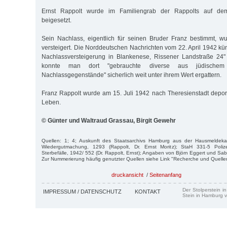
Ernst Rappolt wurde im Familiengrab der Rappolts auf dem
beigesetzt.
Sein Nachlass, eigentlich für seinen Bruder Franz bestimmt, 
versteigert. Die Norddeutschen Nachrichten vom 22. April 1942 künd
Nachlassversteigerung in Blankenese, Rissener Landstraße 24"
konnte man dort "gebrauchte diverse aus jüdischem
Nachlassgegenstände" sicherlich weit unter ihrem Wert ergattern.
Franz Rappolt wurde am 15. Juli 1942 nach Theresienstadt depor
Leben.
© Günter und Waltraud Grassau, Birgit Gewehr
Quellen: 1; 4; Auskunft des Staatsarchivs Hamburg aus der Hausmeldekar
Wiedergutmachung, 1293 (Rappolt, Dr. Ernst Moritz); StaH 331-5 Poliz
Sterbefälle, 1942/ 552 (Dr. Rappolt, Ernst); Angaben von Björn Eggert und Sab
Zur Nummerierung häufig genutzter Quellen siehe Link "Recherche und Quelle
druckansicht
/
Seitenanfang
Der Stolperstein i
IMPRESSUM / DATENSCHUTZ
KONTAKT
Stein in Hamburg v