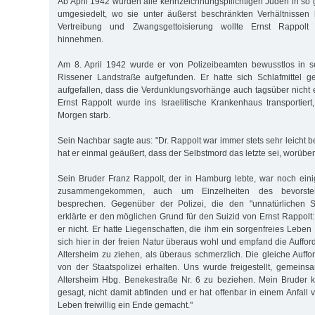
Ab April 1942 wurden alle kennzeichnungspflichtigen Juden in s
umgesiedelt, wo sie unter äußerst beschränkten Verhältnissen
Vertreibung und Zwangsgettoisierung wollte Ernst Rappolt
hinnehmen.
Am 8. April 1942 wurde er von Polizeibeamten bewusstlos in 
Rissener Landstraße aufgefunden. Er hatte sich Schlafmittel g
aufgefallen, dass die Verdunklungsvorhänge auch tagsüber nicht 
Ernst Rappolt wurde ins Israelitische Krankenhaus transportie
Morgen starb.
Sein Nachbar sagte aus: "Dr. Rappolt war immer stets sehr leicht 
hat er einmal geäußert, dass der Selbstmord das letzte sei, worüber
Sein Bruder Franz Rappolt, der in Hamburg lebte, war noch ein
zusammengekommen, auch um Einzelheiten des bevorst
besprechen. Gegenüber der Polizei, die den "unnatürlichen Ste
erklärte er den möglichen Grund für den Suizid von Ernst Rappolt: "
er nicht. Er hatte Liegenschaften, die ihm ein sorgenfreies Leben 
sich hier in der freien Natur überaus wohl und empfand die Aufford
Altersheim zu ziehen, als überaus schmerzlich. Die gleiche Auff
von der Staatspolizei erhalten. Uns wurde freigestellt, gemei
Altersheim Hbg. Benekestraße Nr. 6 zu beziehen. Mein Bruder k
gesagt, nicht damit abfinden und er hat offenbar in einem Anfal
Leben freiwillig ein Ende gemacht."