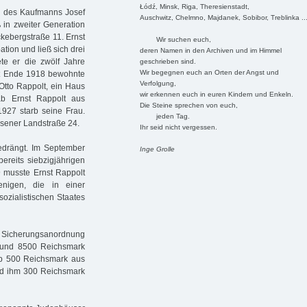
Łódź, Minsk, Riga, Theresienstadt,
en des Kaufmanns Josef
Auschwitz, Chelmno, Majdanek, Sobibor, Treblinka ..
 in zweiter Generation
kebergstraße 11. Ernst
Wir suchen euch,
ation und ließ sich drei
deren Namen in den Archiven und im Himmel
ete er die zwölf Jahre
geschrieben sind.
Wir begegnen euch an Orten der Angst und
eit Ende 1918 bewohnte
Verfolgung,
tto Rappolt, ein Haus
wir erkennen euch in euren Kindern und Enkeln.
ab Ernst Rappolt aus
Die Steine sprechen von euch,
1927 starb seine Frau.
jeden Tag.
ssener Landstraße 24.
Ihr seid nicht vergessen.
edrängt. Im September
Inge Grolle
ereits siebzigjährigen
 musste Ernst Rappolt
nigen, die in einer
sozialistischen Staates
e Sicherungsanordnung
 rund 8500 Reichsmark
pp 500 Reichsmark aus
and ihm 300 Reichsmark