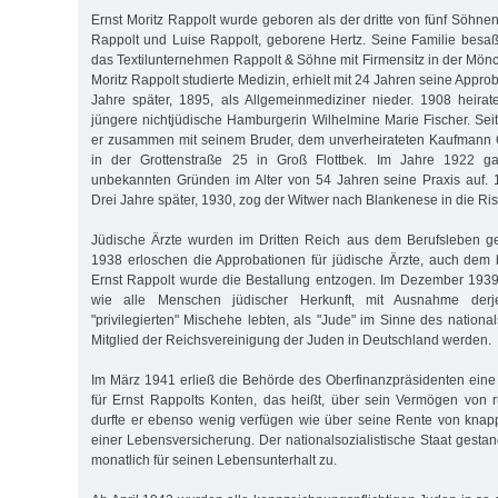
Ernst Moritz Rappolt wurde geboren als der dritte von fünf Söhn
Rappolt und Luise Rappolt, geborene Hertz. Seine Familie besaß
das Textilunternehmen Rappolt & Söhne mit Firmensitz in der Mönc
Moritz Rappolt studierte Medizin, erhielt mit 24 Jahren seine Approb
Jahre später, 1895, als Allgemeinmediziner nieder. 1908 heirat
jüngere nichtjüdische Hamburgerin Wilhelmine Marie Fischer. S
er zusammen mit seinem Bruder, dem unverheirateten Kaufmann O
in der Grottenstraße 25 in Groß Flottbek. Im Jahre 1922 g
unbekannten Gründen im Alter von 54 Jahren seine Praxis auf. 
Drei Jahre später, 1930, zog der Witwer nach Blankenese in die Ri
Jüdische Ärzte wurden im Dritten Reich aus dem Berufsleben g
1938 erloschen die Approbationen für jüdische Ärzte, auch dem b
Ernst Rappolt wurde die Bestallung entzogen. Im Dezember 1939
wie alle Menschen jüdischer Herkunft, mit Ausnahme derje
"privilegierten" Mischehe lebten, als "Jude" im Sinne des national
Mitglied der Reichsvereinigung der Juden in Deutschland werden.
Im März 1941 erließ die Behörde des Oberfinanzpräsidenten ein
für Ernst Rappolts Konten, das heißt, über sein Vermögen von
durfte er ebenso wenig verfügen wie über seine Rente von kna
einer Lebensversicherung. Der nationalsozialistische Staat gest
monatlich für seinen Lebensunterhalt zu.