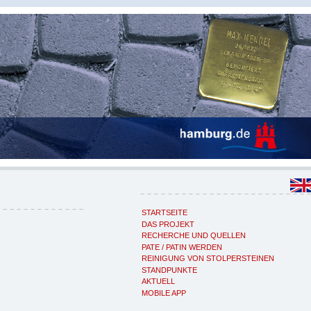
STARTSEITE
DAS PROJEKT
RECHERCHE UND QUELLEN
PATE / PATIN WERDEN
REINIGUNG VON STOLPERSTEINEN
STANDPUNKTE
AKTUELL
MOBILE APP