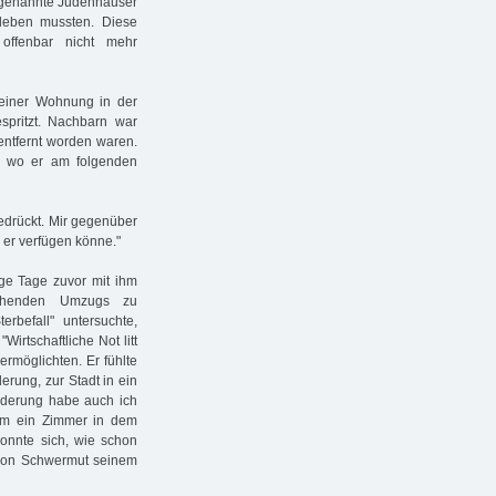
o genannte Judenhäuser
 leben mussten. Diese
 offenbar nicht mehr
seiner Wohnung in der
espritzt. Nachbarn war
entfernt worden waren.
rt, wo er am folgenden
bedrückt. Mir gegenüber
 er verfügen könne."
ige Tage zuvor mit ihm
ehenden Umzugs zu
rbefall" untersuchte,
Wirtschaftliche Not litt
ermöglichten. Er fühlte
erung, zur Stadt in ein
orderung habe auch ich
nsam ein Zimmer in dem
onnte sich, wie schon
l von Schwermut seinem