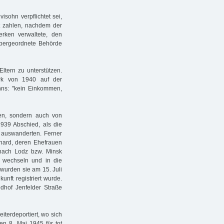
sohn verpflichtet sei,
st zahlen, nachdem der
erken verwaltete, den
übergeordnete Behörde
ltern zu unterstützen.
k von 1940 auf der
hns: "kein Einkommen,
ien, sondern auch von
939 Abschied, als die
 auswanderten. Ferner
hard, deren Ehefrauen
nach Lodz bzw. Minsk
g wechseln und in die
wurden sie am 15. Juli
unft registriert wurde.
edhof Jenfelder Straße
terdeportiert, wo sich
en 8. Mai 1945 für tot