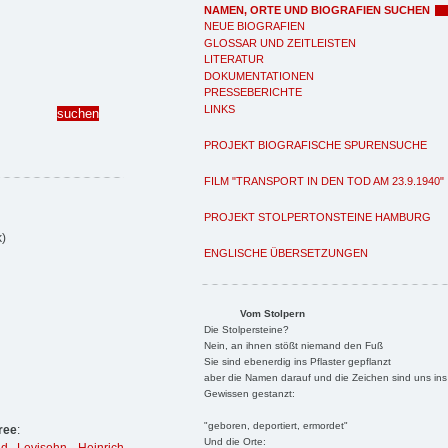
NAMEN, ORTE UND BIOGRAFIEN SUCHEN
NEUE BIOGRAFIEN
GLOSSAR UND ZEITLEISTEN
LITERATUR
DOKUMENTATIONEN
PRESSEBERICHTE
LINKS
PROJEKT BIOGRAFISCHE SPURENSUCHE
FILM "TRANSPORT IN DEN TOD AM 23.9.1940"
PROJEKT STOLPERTONSTEINE HAMBURG
)
ENGLISCHE ÜBERSETZUNGEN
Vom Stolpern
Die Stolpersteine?
Nein, an ihnen stößt niemand den Fuß
Sie sind ebenerdig ins Pflaster gepflanzt
aber die Namen darauf und die Zeichen sind uns ins
Gewissen gestanzt:
"geboren, deportiert, ermordet"
ree
:
Und die Orte: