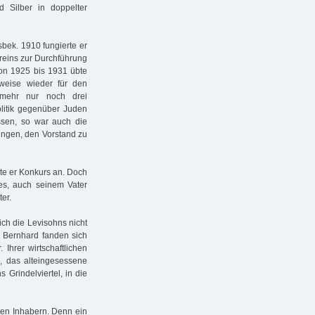
 Silber in doppelter
bek. 1910 fungierte er
ereins zur Durchführung
on 1925 bis 1931 übte
tweise wieder für den
nmehr nur noch drei
litik gegenüber Juden
assen, so war auch die
ngen, den Vorstand zu
ete er Konkurs an. Doch
es, auch seinem Vater
er.
ch die Levisohns nicht
 Bernhard fanden sich
Ihrer wirtschaftlichen
, das alteingesessene
Grindelviertel, in die
hen Inhabern. Denn ein