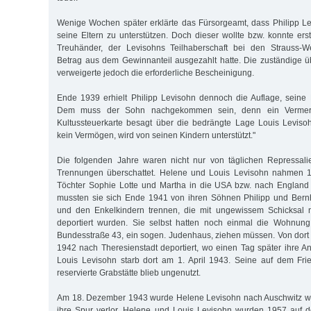
Wenige Wochen später erklärte das Fürsorgeamt, dass Philipp Levi
seine Eltern zu unterstützen. Doch dieser wollte bzw. konnte er
Treuhänder, der Levisohns Teilhaberschaft bei den Strauss-W
Betrag aus dem Gewinnanteil ausgezahlt hatte. Die zuständige 
verweigerte jedoch die erforderliche Bescheinigung.
Ende 1939 erhielt Philipp Levisohn dennoch die Auflage, seine E
Dem muss der Sohn nachgekommen sein, denn ein Vermer
Kultussteuerkarte besagt über die bedrängte Lage Louis Leviso
kein Vermögen, wird von seinen Kindern unterstützt."
Die folgenden Jahre waren nicht nur von täglichen Repressal
Trennungen überschattet. Helene und Louis Levisohn nahmen 1
Töchter Sophie Lotte und Martha in die USA bzw. nach England
mussten sie sich Ende 1941 von ihren Söhnen Philipp und Bern
und den Enkelkindern trennen, die mit ungewissem Schicksal 
deportiert wurden. Sie selbst hatten noch einmal die Wohnun
Bundesstraße 43, ein sogen. Judenhaus, ziehen müssen. Von dort 
1942 nach Theresienstadt deportiert, wo einen Tag später ihre Ank
Louis Levisohn starb dort am 1. April 1943. Seine auf dem Fri
reservierte Grabstätte blieb ungenutzt.
Am 18. Dezember 1943 wurde Helene Levisohn nach Auschwitz wei
ihre Spur verlor. Helene und Louis Levisohn wurden 1957 auf d