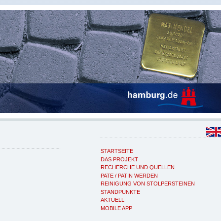
STARTSEITE
DAS PROJEKT
RECHERCHE UND QUELLEN
PATE / PATIN WERDEN
REINIGUNG VON STOLPERSTEINEN
STANDPUNKTE
AKTUELL
MOBILE APP