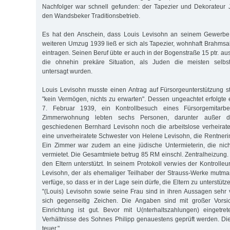
Nachfolger war schnell gefunden: der Tapezier und Dekorateur
den Wandsbeker Traditionsbetrieb.
Es hat den Anschein, dass Louis Levisohn an seinem Gewerbe 
weiteren Umzug 1939 ließ er sich als Tapezier, wohnhaft Brahmsa
eintragen. Seinen Beruf übte er auch in der Bogenstraße 15 ptr. aus
die ohnehin prekäre Situation, als Juden die meisten selbst
untersagt wurden.
Louis Levisohn musste einen Antrag auf Fürsorgeunterstützung st
"kein Vermögen, nichts zu erwarten". Dessen ungeachtet erfolgte
7. Februar 1939, ein Kontrollbesuch eines Fürsorgemitarbe
Zimmerwohnung lebten sechs Personen, darunter außer 
geschiedenen Bernhard Levisohn noch die arbeitslose verheirate
eine unverheiratete Schwester von Helene Levisohn, die Rentner
Ein Zimmer war zudem an eine jüdische Untermieterin, die nich
vermietet. Die Gesamtmiete betrug 85 RM einschl. Zentralheizung.
den Eltern unterstützt. In seinem Protokoll verwies der Kontrolle
Levisohn, der als ehemaliger Teilhaber der Strauss-Werke mutma
verfüge, so dass er in der Lage sein dürfe, die Eltern zu unterstütze
"(Louis) Levisohn sowie seine Frau sind in ihren Aussagen sehr
sich gegenseitig Zeichen. Die Angaben sind mit großer Vorsi
Einrichtung ist gut. Bevor mit U(nterhaltszahlungen) eingetre
Verhältnisse des Sohnes Philipp genauestens geprüft werden. D
teuer."