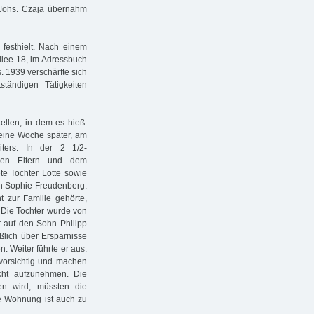
 Johs. Czaja übernahm
festhielt. Nach einem
llee 18, im Adressbuch
. 1939 verschärfte sich
ständigen Tätigkeiten
ellen, in dem es hieß:
 eine Woche später, am
iters. In der 2 1/2-
den Eltern und dem
te Tochter Lotte sowie
in Sophie Freudenberg.
t zur Familie gehörte,
 Die Tochter wurde von
ur auf den Sohn Philipp
ßlich über Ersparnisse
n. Weiter führte er aus:
 vorsichtig und machen
cht aufzunehmen. Die
ten wird, müssten die
ie Wohnung ist auch zu