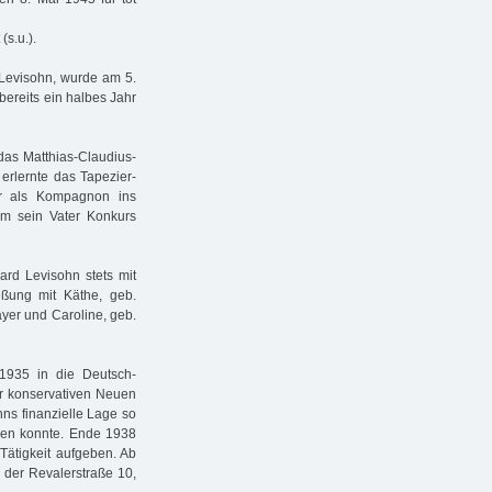
(s.u.).
 Levisohn, wurde am 5.
bereits ein halbes Jahr
das Matthias-Claudius-
 erlernte das Tapezier-
er als Kompagnon ins
em sein Vater Konkurs
ard Levisohn stets mit
ßung mit Käthe, geb.
yer und Caroline, geb.
1935 in die Deutsch-
er konservativen Neuen
ns finanzielle Lage so
hlen konnte. Ende 1938
Tätigkeit aufgeben. Ab
n der Revalerstraße 10,