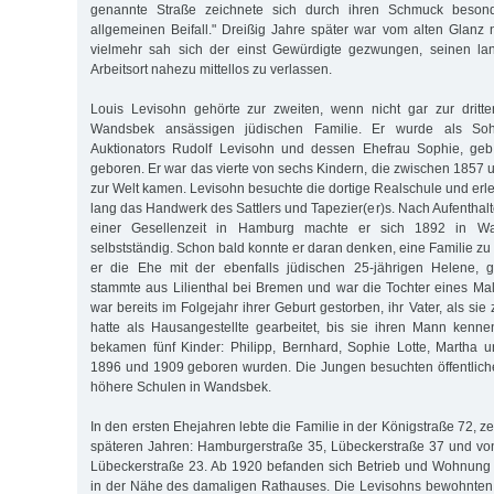
genannte Straße zeichnete sich durch ihren Schmuck beson
allgemeinen Beifall." Dreißig Jahre später war vom alten Glanz 
vielmehr sah sich der einst Gewürdigte gezwungen, seinen la
Arbeitsort nahezu mittellos zu verlassen.
Louis Levisohn gehörte zur zweiten, wenn nicht gar zur dritte
Wandsbek ansässigen jüdischen Familie. Er wurde als S
Auktionators Rudolf Levisohn und dessen Ehefrau Sophie, geb
geboren. Er war das vierte von sechs Kindern, die zwischen 1857 
zur Welt kamen. Levisohn besuchte die dortige Realschule und erl
lang das Handwerk des Sattlers und Tapezier(er)s. Nach Aufenthal
einer Gesellenzeit in Hamburg machte er sich 1892 in Wa
selbstständig. Schon bald konnte er daran denken, eine Familie z
er die Ehe mit der ebenfalls jüdischen 25-jährigen Helene, 
stammte aus Lilienthal bei Bremen und war die Tochter eines Male
war bereits im Folgejahr ihrer Geburt gestorben, ihr Vater, als sie
hatte als Hausangestellte gearbeitet, bis sie ihren Mann kenne
bekamen fünf Kinder: Philipp, Bernhard, Sophie Lotte, Martha 
1896 und 1909 geboren wurden. Die Jungen besuchten öffentlich
höhere Schulen in Wandsbek.
In den ersten Ehejahren lebte die Familie in der Königstraße 72, 
späteren Jahren: Hamburgerstraße 35, Lübeckerstraße 37 und vo
Lübeckerstraße 23. Ab 1920 befanden sich Betrieb und Wohnung 
in der Nähe des damaligen Rathauses. Die Levisohns bewohnten 