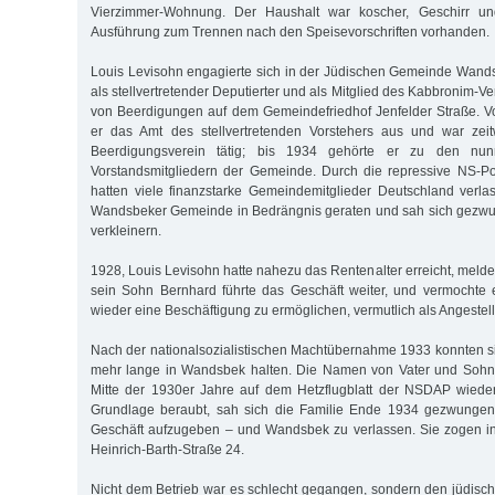
Vierzimmer-Wohnung. Der Haushalt war koscher, Geschirr und
Ausführung zum Trennen nach den Speisevorschriften vorhanden.
Louis Levisohn engagierte sich in der Jüdischen Gemeinde Wands
als stellvertretender Deputierter und als Mitglied des Kabbronim-V
von Beerdigungen auf dem Gemeindefriedhof Jenfelder Straße. V
er das Amt des stellvertretenden Vorstehers aus und war zei
Beerdigungsverein tätig; bis 1934 gehörte er zu den nu
Vorstandsmitgliedern der Gemeinde. Durch die repressive NS-Po
hatten viele finanzstarke Gemeindemitglieder Deutschland verl
Wandsbeker Gemeinde in Bedrängnis geraten und sah sich gezwu
verkleinern.
1928, Louis Levisohn hatte nahezu das Rentenalter erreicht, meld
sein Sohn Bernhard führte das Geschäft weiter, und vermochte 
wieder eine Beschäftigung zu ermöglichen, vermutlich als Angestellt
Nach der nationalsozialistischen Machtübernahme 1933 konnten si
mehr lange in Wandsbek halten. Die Namen von Vater und Sohn
Mitte der 1930er Jahre auf dem Hetzflugblatt der NSDAP wieder. 
Grundlage beraubt, sah sich die Familie Ende 1934 gezwungen
Geschäft aufzugeben – und Wandsbek zu verlassen. Sie zogen ins 
Heinrich-Barth-Straße 24.
Nicht dem Betrieb war es schlecht gegangen, sondern den jüdisc