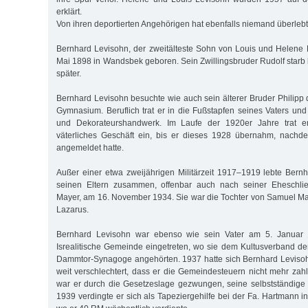
erklärt.
Von ihren deportierten Angehörigen hat ebenfalls niemand überlebt 
Bernhard Levisohn, der zweitälteste Sohn von Louis und Helene
Mai 1898 in Wandsbek geboren. Sein Zwillingsbruder Rudolf starb 
später.
Bernhard Levisohn besuchte wie auch sein älterer Bruder Philipp 
Gymnasium. Beruflich trat er in die Fußstapfen seines Vaters und
und Dekorateurshandwerk. Im Laufe der 1920er Jahre trat 
väterliches Geschäft ein, bis er dieses 1928 übernahm, nachd
angemeldet hatte.
Außer einer etwa zweijährigen Militärzeit 1917–1919 lebte Bernh
seinen Eltern zusammen, offenbar auch nach seiner Eheschlie
Mayer, am 16. November 1934. Sie war die Tochter von Samuel Ma
Lazarus.
Bernhard Levisohn war ebenso wie sein Vater am 5. Januar 
Isrealitische Gemeinde eingetreten, wo sie dem Kultusverband d
Dammtor-Synagoge angehörten. 1937 hatte sich Bernhard Levisoh
weit verschlechtert, dass er die Gemeindesteuern nicht mehr za
war er durch die Gesetzeslage gezwungen, seine selbstständige 
1939 verdingte er sich als Tapeziergehilfe bei der Fa. Hartmann i