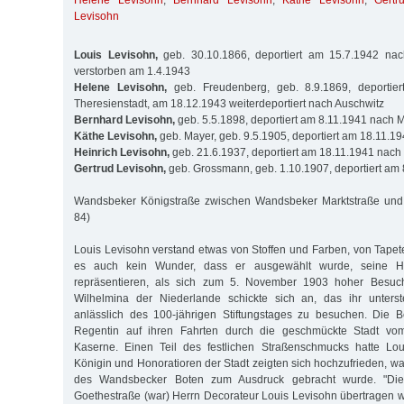
Helene Levisohn
,
Bernhard Levisohn
,
Käthe Levisohn
,
Gertr
Levisohn
Louis Levisohn,
geb. 30.10.1866, deportiert am 15.7.1942 nach
verstorben am 1.4.1943
Helene Levisohn,
geb. Freudenberg, geb. 8.9.1869, deportie
Theresienstadt, am 18.12.1943 weiterdeportiert nach Auschwitz
Bernhard Levisohn,
geb. 5.5.1898, deportiert am 8.11.1941 nach 
Käthe Levisohn,
geb. Mayer, geb. 9.5.1905, deportiert am 18.11.1
Heinrich Levisohn,
geb. 21.6.1937, deportiert am 18.11.1941 nach
Gertrud Levisohn,
geb. Grossmann, geb. 1.10.1907, deportiert am
Wandsbeker Königstraße zwischen Wandsbeker Marktstraße und 
84)
Louis Levisohn verstand etwas von Stoffen und Farben, von Tape
es auch kein Wunder, dass er ausgewählt wurde, seine He
repräsentieren, als sich zum 5. November 1903 hoher Besuch
Wilhelmina der Niederlande schickte sich an, das ihr unterst
anlässlich des 100-jährigen Stiftungstages zu besuchen. Die B
Regentin auf ihren Fahrten durch die geschmückte Stadt v
Kaserne. Einen Teil des festlichen Straßenschmucks hatte Loui
Königin und Honoratioren der Stadt zeigten sich hochzufrieden, wa
des Wandsbecker Boten zum Ausdruck gebracht wurde. "Di
Goethestraße (war) Herrn Decorateur Louis Levisohn übertragen wo