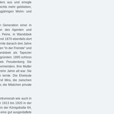
ders aus und erregte
nichts mehr geblieben,
ngjährigen Wohn- und
n Generation einer in
ohn des Agenten und
. Peine, in Wandsbek
und 1870 ebenfalls dort
ernte danach drei Jahre
ten "in der Fremde" und
ndsbek als Tapezier
u gründen. 1895 schloss
geb. Freudenberg. Sie
rmeisters. Ihre Mutter
 zehn Jahre alt war. Sie
n lernte. Die Eheleute
und Mira, die zwischen
e, die Mädchen private
zentrumsnah wie auch in
n 1913 bis 1920 in der
in der Königstraße 84,
eine gut ausgestattete