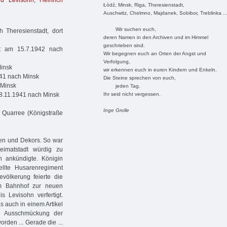
ud Levisohn
,
Heinrich
Łódź, Minsk, Riga, Theresienstadt,
Auschwitz, Chelmno, Majdanek, Sobibor, Treblinka ..
Wir suchen euch,
 Theresienstadt, dort
deren Namen in den Archiven und im Himmel
geschrieben sind.
rt am 15.7.1942 nach
Wir begegnen euch an Orten der Angst und
Verfolgung,
Minsk
wir erkennen euch in euren Kindern und Enkeln.
941 nach Minsk
Die Steine sprechen von euch,
 Minsk
jeden Tag.
Ihr seid nicht vergessen.
 8.11.1941 nach Minsk
Inge Grolle
Quarree (Königstraße
ten und Dekors. So war
imatstadt würdig zu
 ankündigte. Königin
ellte Husarenregiment
evölkerung feierte die
om Bahnhof zur neuen
s Levisohn verfertigt.
s auch in einem Artikel
e Ausschmückung der
rden ... Gerade die ...