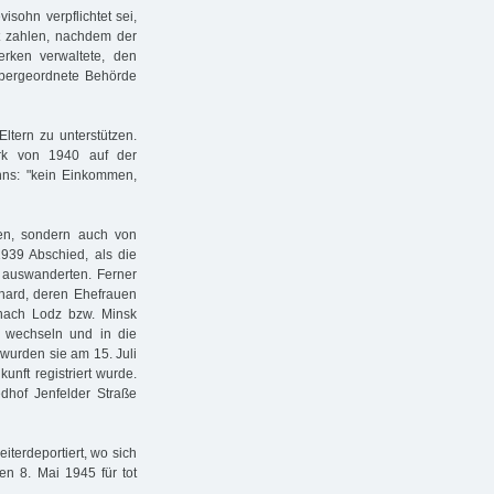
sohn verpflichtet sei,
st zahlen, nachdem der
erken verwaltete, den
übergeordnete Behörde
ltern zu unterstützen.
k von 1940 auf der
hns: "kein Einkommen,
ien, sondern auch von
939 Abschied, als die
 auswanderten. Ferner
hard, deren Ehefrauen
nach Lodz bzw. Minsk
g wechseln und in die
wurden sie am 15. Juli
unft registriert wurde.
edhof Jenfelder Straße
terdeportiert, wo sich
en 8. Mai 1945 für tot