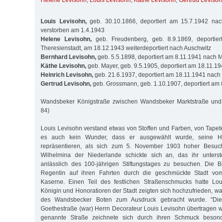
Helene Levisohn
,
Louis Levisohn
,
Käthe Levisohn
,
Gertrud Leviso
Louis Levisohn,
geb. 30.10.1866, deportiert am 15.7.1942 nach
verstorben am 1.4.1943
Helene Levisohn,
geb. Freudenberg, geb. 8.9.1869, deportie
Theresienstadt, am 18.12.1943 weiterdeportiert nach Auschwitz
Bernhard Levisohn,
geb. 5.5.1898, deportiert am 8.11.1941 nach 
Käthe Levisohn,
geb. Mayer, geb. 9.5.1905, deportiert am 18.11.1
Heinrich Levisohn,
geb. 21.6.1937, deportiert am 18.11.1941 nach
Gertrud Levisohn,
geb. Grossmann, geb. 1.10.1907, deportiert am
Wandsbeker Königstraße zwischen Wandsbeker Marktstraße und 
84)
Louis Levisohn verstand etwas von Stoffen und Farben, von Tape
es auch kein Wunder, dass er ausgewählt wurde, seine He
repräsentieren, als sich zum 5. November 1903 hoher Besuch
Wilhelmina der Niederlande schickte sich an, das ihr unterst
anlässlich des 100-jährigen Stiftungstages zu besuchen. Die B
Regentin auf ihren Fahrten durch die geschmückte Stadt v
Kaserne. Einen Teil des festlichen Straßenschmucks hatte Loui
Königin und Honoratioren der Stadt zeigten sich hochzufrieden, wa
des Wandsbecker Boten zum Ausdruck gebracht wurde. "Di
Goethestraße (war) Herrn Decorateur Louis Levisohn übertragen wo
genannte Straße zeichnete sich durch ihren Schmuck beson