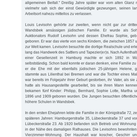
allgemeinen Beifall." Dreißig Jahre später war vom alten Glanz 
vielmehr sah sich der einst Gewürdigte gezwungen, seinen la
Arbeitsort nahezu mittellos zu verlassen.
Louis Levisohn gehörte zur zweiten, wenn nicht gar zur dritte
Wandsbek ansässigen jüdischen Familie. Er wurde als S
Auktionators Rudolf Levisohn und dessen Ehefrau Sophie, geb
geboren. Er war das vierte von sechs Kindern, die zwischen 1857 
zur Welt kamen. Levisohn besuchte die dortige Realschule und erl
lang das Handwerk des Sattlers und Tapezier(er)s. Nach Aufenthal
einer Gesellenzeit in Hamburg machte er sich 1892 in Wa
selbstständig. Schon bald konnte er daran denken, eine Familie z
er die Ehe mit der ebenfalls jüdischen 25-jährigen Helene, 
stammte aus Lilienthal bei Bremen und war die Tochter eines Male
war bereits im Folgejahr ihrer Geburt gestorben, ihr Vater, als sie
hatte als Hausangestellte gearbeitet, bis sie ihren Mann kenne
bekamen fünf Kinder: Philipp, Bernhard, Sophie Lotte, Martha 
1896 und 1909 geboren wurden. Die Jungen besuchten öffentlich
höhere Schulen in Wandsbek.
In den ersten Ehejahren lebte die Familie in der Königstraße 72, 
späteren Jahren: Hamburgerstraße 35, Lübeckerstraße 37 und vo
Lübeckerstraße 23. Ab 1920 befanden sich Betrieb und Wohnung 
in der Nähe des damaligen Rathauses. Die Levisohns bewohnten 
Vierzimmer-Wohnung. Der Haushalt war koscher, Geschirr und