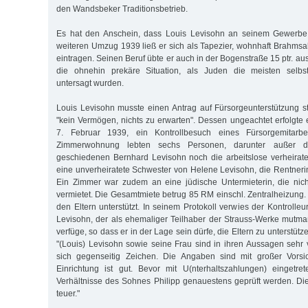
den Wandsbeker Traditionsbetrieb.
Es hat den Anschein, dass Louis Levisohn an seinem Gewerbe 
weiteren Umzug 1939 ließ er sich als Tapezier, wohnhaft Brahmsa
eintragen. Seinen Beruf übte er auch in der Bogenstraße 15 ptr. aus
die ohnehin prekäre Situation, als Juden die meisten selbst
untersagt wurden.
Louis Levisohn musste einen Antrag auf Fürsorgeunterstützung st
"kein Vermögen, nichts zu erwarten". Dessen ungeachtet erfolgte
7. Februar 1939, ein Kontrollbesuch eines Fürsorgemitarbe
Zimmerwohnung lebten sechs Personen, darunter außer 
geschiedenen Bernhard Levisohn noch die arbeitslose verheirate
eine unverheiratete Schwester von Helene Levisohn, die Rentner
Ein Zimmer war zudem an eine jüdische Untermieterin, die nich
vermietet. Die Gesamtmiete betrug 85 RM einschl. Zentralheizung.
den Eltern unterstützt. In seinem Protokoll verwies der Kontrolle
Levisohn, der als ehemaliger Teilhaber der Strauss-Werke mutma
verfüge, so dass er in der Lage sein dürfe, die Eltern zu unterstütze
"(Louis) Levisohn sowie seine Frau sind in ihren Aussagen sehr
sich gegenseitig Zeichen. Die Angaben sind mit großer Vorsi
Einrichtung ist gut. Bevor mit U(nterhaltszahlungen) eingetre
Verhältnisse des Sohnes Philipp genauestens geprüft werden. D
teuer."