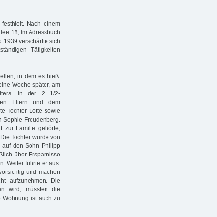
festhielt. Nach einem
llee 18, im Adressbuch
. 1939 verschärfte sich
ständigen Tätigkeiten
ellen, in dem es hieß:
 eine Woche später, am
iters. In der 2 1/2-
den Eltern und dem
te Tochter Lotte sowie
in Sophie Freudenberg.
t zur Familie gehörte,
 Die Tochter wurde von
ur auf den Sohn Philipp
ßlich über Ersparnisse
n. Weiter führte er aus:
 vorsichtig und machen
cht aufzunehmen. Die
ten wird, müssten die
ie Wohnung ist auch zu