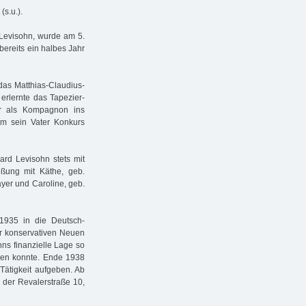
(s.u.).
 Levisohn, wurde am 5.
bereits ein halbes Jahr
das Matthias-Claudius-
 erlernte das Tapezier-
er als Kompagnon ins
em sein Vater Konkurs
ard Levisohn stets mit
ßung mit Käthe, geb.
yer und Caroline, geb.
1935 in die Deutsch-
er konservativen Neuen
ns finanzielle Lage so
hlen konnte. Ende 1938
Tätigkeit aufgeben. Ab
n der Revalerstraße 10,