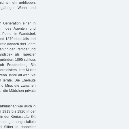
nichts mehr geblieben,
ngjährigen Wohn- und
n Generation einer in
ohn des Agenten und
. Peine, in Wandsbek
und 1870 ebenfalls dort
ernte danach drei Jahre
ten "in der Fremde" und
ndsbek als Tapezier
u gründen. 1895 schloss
geb. Freudenberg. Sie
rmeisters. Ihre Mutter
 zehn Jahre alt war. Sie
n lernte. Die Eheleute
und Mira, die zwischen
e, die Mädchen private
zentrumsnah wie auch in
n 1913 bis 1920 in der
in der Königstraße 84,
eine gut ausgestattete
 Silber in doppelter