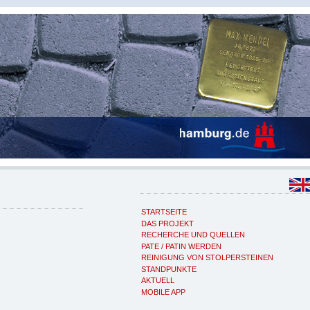
STARTSEITE
DAS PROJEKT
RECHERCHE UND QUELLEN
PATE / PATIN WERDEN
REINIGUNG VON STOLPERSTEINEN
STANDPUNKTE
AKTUELL
MOBILE APP