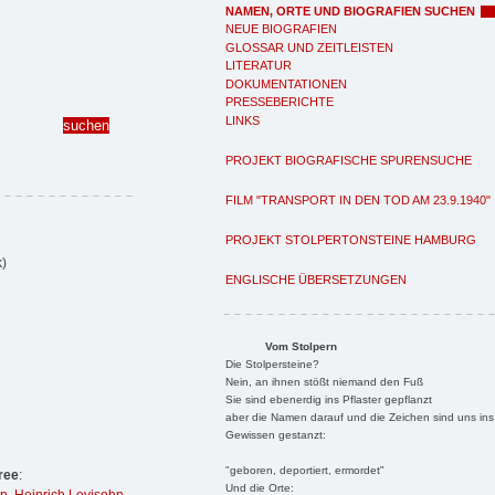
NAMEN, ORTE UND BIOGRAFIEN SUCHEN
NEUE BIOGRAFIEN
GLOSSAR UND ZEITLEISTEN
LITERATUR
DOKUMENTATIONEN
PRESSEBERICHTE
LINKS
PROJEKT BIOGRAFISCHE SPURENSUCHE
FILM "TRANSPORT IN DEN TOD AM 23.9.1940"
PROJEKT STOLPERTONSTEINE HAMBURG
)
ENGLISCHE ÜBERSETZUNGEN
Vom Stolpern
Die Stolpersteine?
Nein, an ihnen stößt niemand den Fuß
Sie sind ebenerdig ins Pflaster gepflanzt
aber die Namen darauf und die Zeichen sind uns ins
Gewissen gestanzt:
"geboren, deportiert, ermordet"
ree
:
Und die Orte: