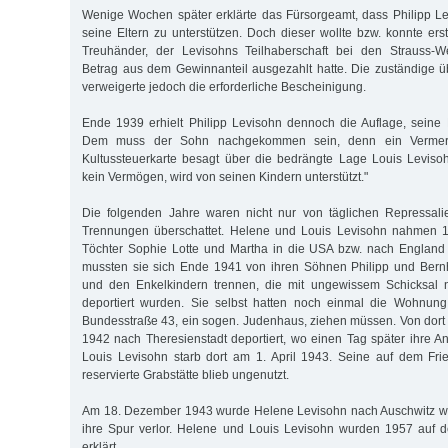
Wenige Wochen später erklärte das Fürsorgeamt, dass Philipp Levi
seine Eltern zu unterstützen. Doch dieser wollte bzw. konnte er
Treuhänder, der Levisohns Teilhaberschaft bei den Strauss-W
Betrag aus dem Gewinnanteil ausgezahlt hatte. Die zuständige 
verweigerte jedoch die erforderliche Bescheinigung.
Ende 1939 erhielt Philipp Levisohn dennoch die Auflage, seine E
Dem muss der Sohn nachgekommen sein, denn ein Vermer
Kultussteuerkarte besagt über die bedrängte Lage Louis Leviso
kein Vermögen, wird von seinen Kindern unterstützt."
Die folgenden Jahre waren nicht nur von täglichen Repressal
Trennungen überschattet. Helene und Louis Levisohn nahmen 1
Töchter Sophie Lotte und Martha in die USA bzw. nach England
mussten sie sich Ende 1941 von ihren Söhnen Philipp und Bern
und den Enkelkindern trennen, die mit ungewissem Schicksal 
deportiert wurden. Sie selbst hatten noch einmal die Wohnun
Bundesstraße 43, ein sogen. Judenhaus, ziehen müssen. Von dort 
1942 nach Theresienstadt deportiert, wo einen Tag später ihre Ank
Louis Levisohn starb dort am 1. April 1943. Seine auf dem Fri
reservierte Grabstätte blieb ungenutzt.
Am 18. Dezember 1943 wurde Helene Levisohn nach Auschwitz wei
ihre Spur verlor. Helene und Louis Levisohn wurden 1957 auf d
erklärt.