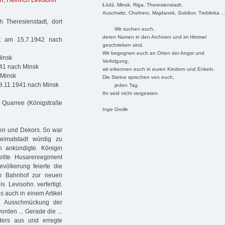
hn
,
Heinrich Levisohn
Łódź, Minsk, Riga, Theresienstadt,
Auschwitz, Chelmno, Majdanek, Sobibor, Treblinka ..
 Theresienstadt, dort
Wir suchen euch,
deren Namen in den Archiven und im Himmel
rt am 15.7.1942 nach
geschrieben sind.
Wir begegnen euch an Orten der Angst und
Minsk
Verfolgung,
941 nach Minsk
wir erkennen euch in euren Kindern und Enkeln.
 Minsk
Die Steine sprechen von euch,
 8.11.1941 nach Minsk
jeden Tag.
Ihr seid nicht vergessen.
Quarree (Königstraße
Inge Grolle
ten und Dekors. So war
imatstadt würdig zu
 ankündigte. Königin
ellte Husarenregiment
evölkerung feierte die
om Bahnhof zur neuen
s Levisohn verfertigt.
s auch in einem Artikel
e Ausschmückung der
rden ... Gerade die ...
ders aus und erregte