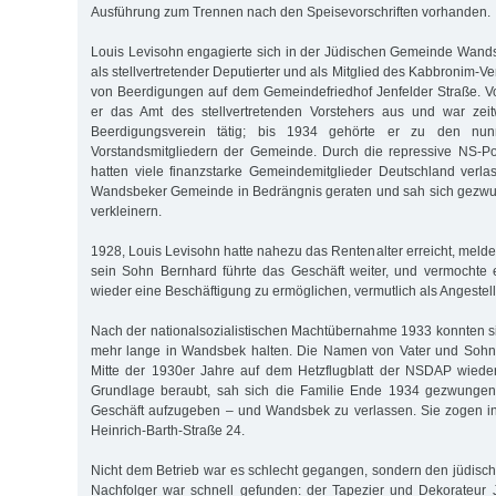
Ausführung zum Trennen nach den Speisevorschriften vorhanden.
Louis Levisohn engagierte sich in der Jüdischen Gemeinde Wands
als stellvertretender Deputierter und als Mitglied des Kabbronim-V
von Beerdigungen auf dem Gemeindefriedhof Jenfelder Straße. V
er das Amt des stellvertretenden Vorstehers aus und war zei
Beerdigungsverein tätig; bis 1934 gehörte er zu den nu
Vorstandsmitgliedern der Gemeinde. Durch die repressive NS-Po
hatten viele finanzstarke Gemeindemitglieder Deutschland verl
Wandsbeker Gemeinde in Bedrängnis geraten und sah sich gezwu
verkleinern.
1928, Louis Levisohn hatte nahezu das Rentenalter erreicht, meld
sein Sohn Bernhard führte das Geschäft weiter, und vermochte 
wieder eine Beschäftigung zu ermöglichen, vermutlich als Angestellt
Nach der nationalsozialistischen Machtübernahme 1933 konnten si
mehr lange in Wandsbek halten. Die Namen von Vater und Sohn
Mitte der 1930er Jahre auf dem Hetzflugblatt der NSDAP wieder. 
Grundlage beraubt, sah sich die Familie Ende 1934 gezwungen
Geschäft aufzugeben – und Wandsbek zu verlassen. Sie zogen ins 
Heinrich-Barth-Straße 24.
Nicht dem Betrieb war es schlecht gegangen, sondern den jüdisc
Nachfolger war schnell gefunden: der Tapezier und Dekorateur