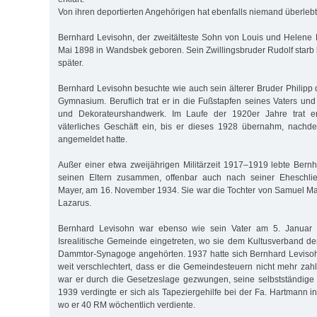
Von ihren deportierten Angehörigen hat ebenfalls niemand überlebt 
Bernhard Levisohn, der zweitälteste Sohn von Louis und Helene
Mai 1898 in Wandsbek geboren. Sein Zwillingsbruder Rudolf starb 
später.
Bernhard Levisohn besuchte wie auch sein älterer Bruder Philipp 
Gymnasium. Beruflich trat er in die Fußstapfen seines Vaters und
und Dekorateurshandwerk. Im Laufe der 1920er Jahre trat 
väterliches Geschäft ein, bis er dieses 1928 übernahm, nachd
angemeldet hatte.
Außer einer etwa zweijährigen Militärzeit 1917–1919 lebte Bernh
seinen Eltern zusammen, offenbar auch nach seiner Eheschlie
Mayer, am 16. November 1934. Sie war die Tochter von Samuel Ma
Lazarus.
Bernhard Levisohn war ebenso wie sein Vater am 5. Januar 
Isrealitische Gemeinde eingetreten, wo sie dem Kultusverband d
Dammtor-Synagoge angehörten. 1937 hatte sich Bernhard Levisoh
weit verschlechtert, dass er die Gemeindesteuern nicht mehr za
war er durch die Gesetzeslage gezwungen, seine selbstständige 
1939 verdingte er sich als Tapeziergehilfe bei der Fa. Hartmann i
wo er 40 RM wöchentlich verdiente.