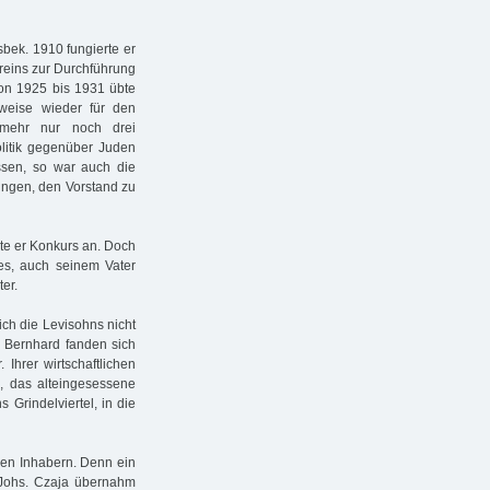
bek. 1910 fungierte er
ereins zur Durchführung
on 1925 bis 1931 übte
tweise wieder für den
nmehr nur noch drei
litik gegenüber Juden
assen, so war auch die
ngen, den Vorstand zu
ete er Konkurs an. Doch
es, auch seinem Vater
er.
ch die Levisohns nicht
 Bernhard fanden sich
Ihrer wirtschaftlichen
, das alteingesessene
Grindelviertel, in die
hen Inhabern. Denn ein
 Johs. Czaja übernahm