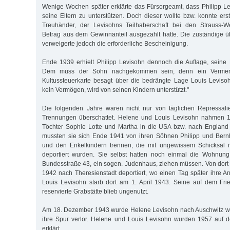
Wenige Wochen später erklärte das Fürsorgeamt, dass Philipp Levi
seine Eltern zu unterstützen. Doch dieser wollte bzw. konnte er
Treuhänder, der Levisohns Teilhaberschaft bei den Strauss-W
Betrag aus dem Gewinnanteil ausgezahlt hatte. Die zuständige 
verweigerte jedoch die erforderliche Bescheinigung.
Ende 1939 erhielt Philipp Levisohn dennoch die Auflage, seine E
Dem muss der Sohn nachgekommen sein, denn ein Vermer
Kultussteuerkarte besagt über die bedrängte Lage Louis Leviso
kein Vermögen, wird von seinen Kindern unterstützt."
Die folgenden Jahre waren nicht nur von täglichen Repressal
Trennungen überschattet. Helene und Louis Levisohn nahmen 1
Töchter Sophie Lotte und Martha in die USA bzw. nach England
mussten sie sich Ende 1941 von ihren Söhnen Philipp und Bern
und den Enkelkindern trennen, die mit ungewissem Schicksal 
deportiert wurden. Sie selbst hatten noch einmal die Wohnun
Bundesstraße 43, ein sogen. Judenhaus, ziehen müssen. Von dort 
1942 nach Theresienstadt deportiert, wo einen Tag später ihre Ank
Louis Levisohn starb dort am 1. April 1943. Seine auf dem Fri
reservierte Grabstätte blieb ungenutzt.
Am 18. Dezember 1943 wurde Helene Levisohn nach Auschwitz wei
ihre Spur verlor. Helene und Louis Levisohn wurden 1957 auf d
erklärt.