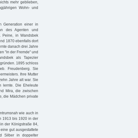
nichts mehr geblieben,
ngjährigen Wohn- und
n Generation einer in
ohn des Agenten und
. Peine, in Wandsbek
und 1870 ebenfalls dort
ernte danach drei Jahre
ten "in der Fremde" und
ndsbek als Tapezier
u gründen. 1895 schloss
geb. Freudenberg. Sie
rmeisters. Ihre Mutter
 zehn Jahre alt war. Sie
n lernte. Die Eheleute
und Mira, die zwischen
e, die Mädchen private
zentrumsnah wie auch in
n 1913 bis 1920 in der
in der Königstraße 84,
eine gut ausgestattete
 Silber in doppelter