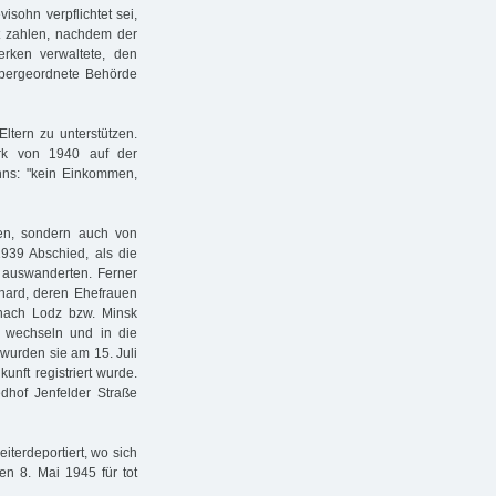
sohn verpflichtet sei,
st zahlen, nachdem der
erken verwaltete, den
übergeordnete Behörde
ltern zu unterstützen.
k von 1940 auf der
hns: "kein Einkommen,
ien, sondern auch von
939 Abschied, als die
 auswanderten. Ferner
hard, deren Ehefrauen
nach Lodz bzw. Minsk
g wechseln und in die
wurden sie am 15. Juli
unft registriert wurde.
edhof Jenfelder Straße
terdeportiert, wo sich
en 8. Mai 1945 für tot