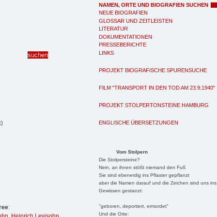
NAMEN, ORTE UND BIOGRAFIEN SUCHEN
NEUE BIOGRAFIEN
GLOSSAR UND ZEITLEISTEN
LITERATUR
DOKUMENTATIONEN
PRESSEBERICHTE
LINKS
PROJEKT BIOGRAFISCHE SPURENSUCHE
FILM "TRANSPORT IN DEN TOD AM 23.9.1940"
PROJEKT STOLPERTONSTEINE HAMBURG
ENGLISCHE ÜBERSETZUNGEN
)
Vom Stolpern
Die Stolpersteine?
Nein, an ihnen stößt niemand den Fuß
Sie sind ebenerdig ins Pflaster gepflanzt
aber die Namen darauf und die Zeichen sind uns ins
Gewissen gestanzt:
"geboren, deportiert, ermordet"
ree
:
Und die Orte:
ohn
,
Heinrich Levisohn