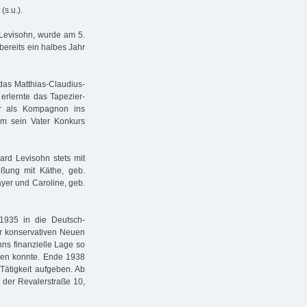
(s.u.).
 Levisohn, wurde am 5.
bereits ein halbes Jahr
das Matthias-Claudius-
 erlernte das Tapezier-
er als Kompagnon ins
em sein Vater Konkurs
ard Levisohn stets mit
ßung mit Käthe, geb.
yer und Caroline, geb.
1935 in die Deutsch-
er konservativen Neuen
ns finanzielle Lage so
hlen konnte. Ende 1938
Tätigkeit aufgeben. Ab
n der Revalerstraße 10,