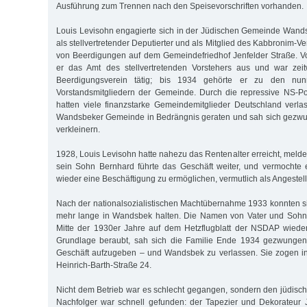
Ausführung zum Trennen nach den Speisevorschriften vorhanden.
Louis Levisohn engagierte sich in der Jüdischen Gemeinde Wands
als stellvertretender Deputierter und als Mitglied des Kabbronim-V
von Beerdigungen auf dem Gemeindefriedhof Jenfelder Straße. V
er das Amt des stellvertretenden Vorstehers aus und war zei
Beerdigungsverein tätig; bis 1934 gehörte er zu den nu
Vorstandsmitgliedern der Gemeinde. Durch die repressive NS-Po
hatten viele finanzstarke Gemeindemitglieder Deutschland verl
Wandsbeker Gemeinde in Bedrängnis geraten und sah sich gezwu
verkleinern.
1928, Louis Levisohn hatte nahezu das Rentenalter erreicht, meld
sein Sohn Bernhard führte das Geschäft weiter, und vermochte 
wieder eine Beschäftigung zu ermöglichen, vermutlich als Angestellt
Nach der nationalsozialistischen Machtübernahme 1933 konnten si
mehr lange in Wandsbek halten. Die Namen von Vater und Sohn
Mitte der 1930er Jahre auf dem Hetzflugblatt der NSDAP wieder. 
Grundlage beraubt, sah sich die Familie Ende 1934 gezwungen
Geschäft aufzugeben – und Wandsbek zu verlassen. Sie zogen ins 
Heinrich-Barth-Straße 24.
Nicht dem Betrieb war es schlecht gegangen, sondern den jüdisc
Nachfolger war schnell gefunden: der Tapezier und Dekorateur