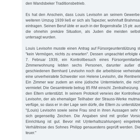
den Wandsbeker Traditionsbetrieb.
Es hat den Anschein, dass Louis Levisohn an seinem Gewerbe 
weiteren Umzug 1939 ließ er sich als Tapezier, wohnhaft Brahmsa
eintragen. Seinen Beruf übte er auch in der Bogenstraße 15 ptr. aus
die ohnehin prekäre Situation, als Juden die meisten selbst
untersagt wurden.
Louis Levisohn musste einen Antrag auf Fürsorgeunterstützung st
"kein Vermögen, nichts zu erwarten". Dessen ungeachtet erfolgte
7. Februar 1939, ein Kontrollbesuch eines Fürsorgemitarbe
Zimmerwohnung lebten sechs Personen, darunter außer 
geschiedenen Bernhard Levisohn noch die arbeitslose verheirate
eine unverheiratete Schwester von Helene Levisohn, die Rentner
Ein Zimmer war zudem an eine jüdische Untermieterin, die nich
vermietet. Die Gesamtmiete betrug 85 RM einschl. Zentralheizung.
den Eltern unterstützt. In seinem Protokoll verwies der Kontrolle
Levisohn, der als ehemaliger Teilhaber der Strauss-Werke mutma
verfüge, so dass er in der Lage sein dürfe, die Eltern zu unterstütze
"(Louis) Levisohn sowie seine Frau sind in ihren Aussagen sehr
sich gegenseitig Zeichen. Die Angaben sind mit großer Vorsi
Einrichtung ist gut. Bevor mit U(nterhaltszahlungen) eingetre
Verhältnisse des Sohnes Philipp genauestens geprüft werden. D
teuer."