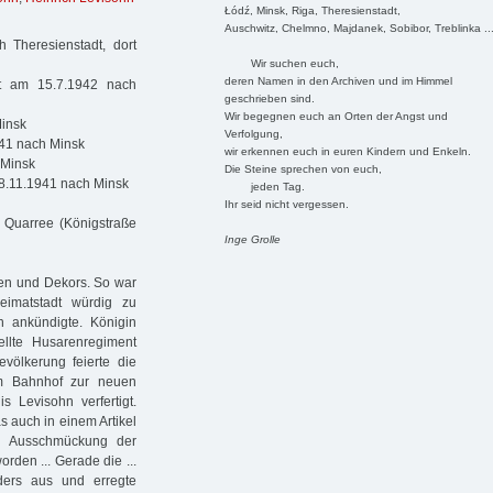
Łódź, Minsk, Riga, Theresienstadt,
Auschwitz, Chelmno, Majdanek, Sobibor, Treblinka ..
 Theresienstadt, dort
Wir suchen euch,
deren Namen in den Archiven und im Himmel
rt am 15.7.1942 nach
geschrieben sind.
Wir begegnen euch an Orten der Angst und
Minsk
Verfolgung,
941 nach Minsk
wir erkennen euch in euren Kindern und Enkeln.
 Minsk
Die Steine sprechen von euch,
 8.11.1941 nach Minsk
jeden Tag.
Ihr seid nicht vergessen.
Quarree (Königstraße
Inge Grolle
ten und Dekors. So war
imatstadt würdig zu
 ankündigte. Königin
ellte Husarenregiment
evölkerung feierte die
om Bahnhof zur neuen
s Levisohn verfertigt.
s auch in einem Artikel
e Ausschmückung der
rden ... Gerade die ...
ders aus und erregte