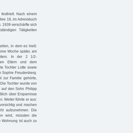
festhielt. Nach einem
llee 18, im Adressbuch
. 1939 verschärfte sich
ständigen Tätigkeiten
ellen, in dem es hieß:
 eine Woche später, am
iters. In der 2 1/2-
den Eltern und dem
te Tochter Lotte sowie
in Sophie Freudenberg.
t zur Familie gehörte,
 Die Tochter wurde von
ur auf den Sohn Philipp
ßlich über Ersparnisse
n. Weiter führte er aus:
 vorsichtig und machen
cht aufzunehmen. Die
ten wird, müssten die
ie Wohnung ist auch zu