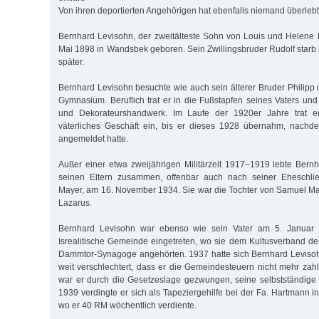
Von ihren deportierten Angehörigen hat ebenfalls niemand überlebt 
Bernhard Levisohn, der zweitälteste Sohn von Louis und Helene
Mai 1898 in Wandsbek geboren. Sein Zwillingsbruder Rudolf starb 
später.
Bernhard Levisohn besuchte wie auch sein älterer Bruder Philipp 
Gymnasium. Beruflich trat er in die Fußstapfen seines Vaters und
und Dekorateurshandwerk. Im Laufe der 1920er Jahre trat 
väterliches Geschäft ein, bis er dieses 1928 übernahm, nachd
angemeldet hatte.
Außer einer etwa zweijährigen Militärzeit 1917–1919 lebte Bernh
seinen Eltern zusammen, offenbar auch nach seiner Eheschlie
Mayer, am 16. November 1934. Sie war die Tochter von Samuel Ma
Lazarus.
Bernhard Levisohn war ebenso wie sein Vater am 5. Januar 
Isrealitische Gemeinde eingetreten, wo sie dem Kultusverband d
Dammtor-Synagoge angehörten. 1937 hatte sich Bernhard Levisoh
weit verschlechtert, dass er die Gemeindesteuern nicht mehr za
war er durch die Gesetzeslage gezwungen, seine selbstständige 
1939 verdingte er sich als Tapeziergehilfe bei der Fa. Hartmann i
wo er 40 RM wöchentlich verdiente.