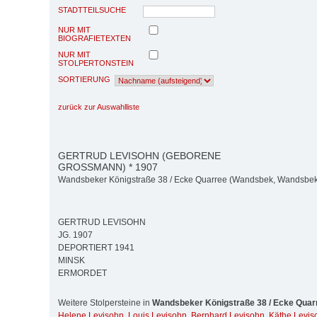
STADTTEILSUCHE
NUR MIT
BIOGRAFIETEXTEN
NUR MIT
STOLPERTONSTEIN
SORTIERUNG
zurück zur Auswahlliste
GERTRUD LEVISOHN (GEBORENE
GROSSMANN) * 1907
Wandsbeker Königstraße 38 / Ecke Quarree (Wandsbek, Wandsbek
GERTRUD LEVISOHN
JG. 1907
DEPORTIERT 1941
MINSK
ERMORDET
Weitere Stolpersteine in
Wandsbeker Königstraße 38 / Ecke Quar
Helene Levisohn
,
Louis Levisohn
,
Bernhard Levisohn
,
Käthe Levis