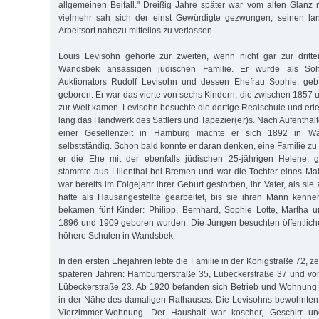
allgemeinen Beifall." Dreißig Jahre später war vom alten Glanz 
vielmehr sah sich der einst Gewürdigte gezwungen, seinen la
Arbeitsort nahezu mittellos zu verlassen.
Louis Levisohn gehörte zur zweiten, wenn nicht gar zur dritte
Wandsbek ansässigen jüdischen Familie. Er wurde als S
Auktionators Rudolf Levisohn und dessen Ehefrau Sophie, geb
geboren. Er war das vierte von sechs Kindern, die zwischen 1857 
zur Welt kamen. Levisohn besuchte die dortige Realschule und erl
lang das Handwerk des Sattlers und Tapezier(er)s. Nach Aufenthal
einer Gesellenzeit in Hamburg machte er sich 1892 in Wa
selbstständig. Schon bald konnte er daran denken, eine Familie z
er die Ehe mit der ebenfalls jüdischen 25-jährigen Helene, 
stammte aus Lilienthal bei Bremen und war die Tochter eines Male
war bereits im Folgejahr ihrer Geburt gestorben, ihr Vater, als sie
hatte als Hausangestellte gearbeitet, bis sie ihren Mann kenne
bekamen fünf Kinder: Philipp, Bernhard, Sophie Lotte, Martha 
1896 und 1909 geboren wurden. Die Jungen besuchten öffentlich
höhere Schulen in Wandsbek.
In den ersten Ehejahren lebte die Familie in der Königstraße 72, 
späteren Jahren: Hamburgerstraße 35, Lübeckerstraße 37 und vo
Lübeckerstraße 23. Ab 1920 befanden sich Betrieb und Wohnung 
in der Nähe des damaligen Rathauses. Die Levisohns bewohnten 
Vierzimmer-Wohnung. Der Haushalt war koscher, Geschirr und