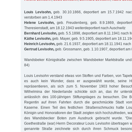
Louis Levisohn,
geb. 30.10.1866, deportiert am 15.7.1942 nach
verstorben am 1.4.1943
Helene Levisohn,
geb. Freudenberg, geb. 8.9.1869, deportie
Theresienstadt, am 18.12.1943 weiterdeportiert nach Auschwitz
Bernhard Levisohn,
geb. 5.5.1898, deportiert am 8.11.1941 nach 
Käthe Levisohn,
geb. Mayer, geb. 9.5.1905, deportiert am 18.11.1
Heinrich Levisohn,
geb. 21.6.1937, deportiert am 18.11.1941 nach
Gertrud Levisohn,
geb. Grossmann, geb. 1.10.1907, deportiert am
Wandsbeker Königstraße zwischen Wandsbeker Marktstraße und 
84)
Louis Levisohn verstand etwas von Stoffen und Farben, von Tape
es auch kein Wunder, dass er ausgewählt wurde, seine He
repräsentieren, als sich zum 5. November 1903 hoher Besuch
Wilhelmina der Niederlande schickte sich an, das ihr unterst
anlässlich des 100-jährigen Stiftungstages zu besuchen. Die B
Regentin auf ihren Fahrten durch die geschmückte Stadt v
Kaserne. Einen Teil des festlichen Straßenschmucks hatte Loui
Königin und Honoratioren der Stadt zeigten sich hochzufrieden, wa
des Wandsbecker Boten zum Ausdruck gebracht wurde. "Di
Goethestraße (war) Herrn Decorateur Louis Levisohn übertragen wo
genannte Straße zeichnete sich durch ihren Schmuck beson