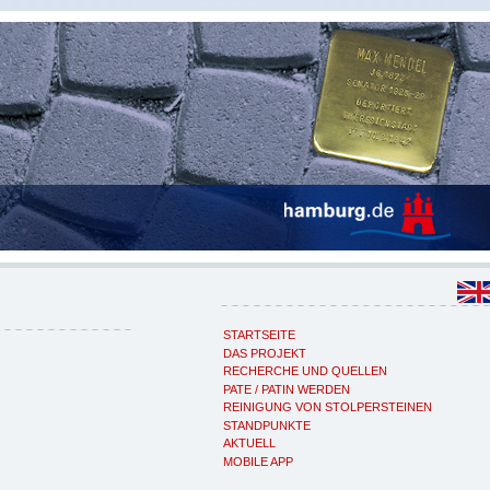
STARTSEITE
DAS PROJEKT
RECHERCHE UND QUELLEN
PATE / PATIN WERDEN
REINIGUNG VON STOLPERSTEINEN
STANDPUNKTE
AKTUELL
MOBILE APP