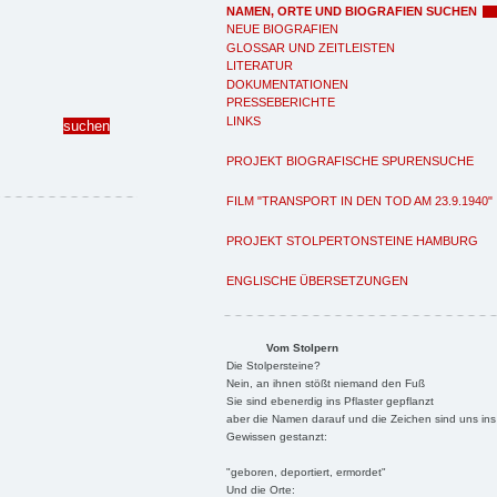
NAMEN, ORTE UND BIOGRAFIEN SUCHEN
NEUE BIOGRAFIEN
GLOSSAR UND ZEITLEISTEN
LITERATUR
DOKUMENTATIONEN
PRESSEBERICHTE
LINKS
PROJEKT BIOGRAFISCHE SPURENSUCHE
FILM "TRANSPORT IN DEN TOD AM 23.9.1940"
PROJEKT STOLPERTONSTEINE HAMBURG
ENGLISCHE ÜBERSETZUNGEN
Vom Stolpern
Die Stolpersteine?
Nein, an ihnen stößt niemand den Fuß
Sie sind ebenerdig ins Pflaster gepflanzt
aber die Namen darauf und die Zeichen sind uns ins
Gewissen gestanzt:
"geboren, deportiert, ermordet"
Und die Orte: