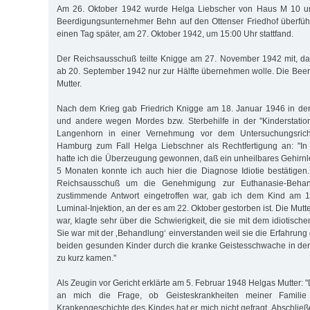
Am 26. Oktober 1942 wurde Helga Liebscher von Haus M 10 
Beerdigungsunternehmer Behn auf den Ottenser Friedhof überfüh
einen Tag später, am 27. Oktober 1942, um 15:00 Uhr stattfand.
Der Reichsausschuß teilte Knigge am 27. November 1942 mit, da
ab 20. September 1942 nur zur Hälfte übernehmen wolle. Die Beer
Mutter.
Nach dem Krieg gab Friedrich Knigge am 18. Januar 1946 in der
und andere wegen Mordes bzw. Sterbehilfe in der "Kinderstati
Langenhorn in einer Vernehmung vor dem Untersuchungsrich
Hamburg zum Fall Helga Liebschner als Rechtfertigung an: "In
hatte ich die Überzeugung gewonnen, daß ein unheilbares Gehirnl
5 Monaten konnte ich auch hier die Diagnose Idiotie bestätigen.
Reichsausschuß um die Genehmigung zur Euthanasie-Beha
zustimmende Antwort eingetroffen war, gab ich dem Kind am 1
Luminal-Injektion, an der es am 22. Oktober gestorben ist. Die Mutt
war, klagte sehr über die Schwierigkeit, die sie mit dem idiotisch
Sie war mit der ‚Behandlung‘ einverstanden weil sie die Erfahrung
beiden gesunden Kinder durch die kranke Geistesschwache in de
zu kurz kamen."
Als Zeugin vor Gericht erklärte am 5. Februar 1948 Helgas Mutter: "De
an mich die Frage, ob Geisteskrankheiten meiner Familie
Krankengeschichte des Kindes hat er mich nicht gefragt. Abschließe