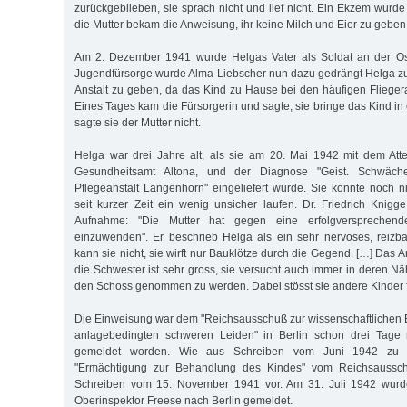
zurückgeblieben, sie sprach nicht und lief nicht. Ein Ekzem wurde
die Mutter bekam die Anweisung, ihr keine Milch und Eier zu geben
Am 2. Dezember 1941 wurde Helgas Vater als Soldat an der Ostf
Jugendfürsorge wurde Alma Liebscher nun dazu gedrängt Helga z
Anstalt zu geben, da das Kind zu Hause bei den häufigen Fliegera
Eines Tages kam die Fürsorgerin und sagte, sie bringe das Kind in e
sagte sie der Mutter nicht.
Helga war drei Jahre alt, als sie am 20. Mai 1942 mit dem Att
Gesundheitsamt Altona, und der Diagnose "Geist. Schwäche
Pflegeanstalt Langenhorn" eingeliefert wurde. Sie konnte noch n
seit kurzer Zeit ein wenig unsicher laufen. Dr. Friedrich Knigge
Aufnahme: "Die Mutter hat gegen eine erfolgversprechend
einzuwenden". Er beschrieb Helga als ein sehr nervöses, reizba
kann sie nicht, sie wirft nur Bauklötze durch die Gegend. […] Das
die Schwester ist sehr gross, sie versucht auch immer in deren 
den Schoss genommen zu werden. Dabei stösst sie andere Kinder f
Die Einweisung war dem "Reichsausschuß zur wissenschaftlichen 
anlagebedingten schweren Leiden" in Berlin schon drei Tage 
gemeldet worden. Wie aus Schreiben vom Juni 1942 zu e
"Ermächtigung zur Behandlung des Kindes" vom Reichsaussch
Schreiben vom 15. November 1941 vor. Am 31. Juli 1942 wurde
Oberinspektor Freese nach Berlin gemeldet.