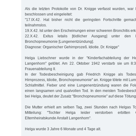
Als die letzten Protokolle von Dr. Knigge verfasst wurden, war
beschlossen und eingeleitet:
"17.IX.42. Hat bisher nicht die geringsten Fortschritte gema
teilnahmslos.
19.X.42. Ist unter den Erscheinungen einer schweren Bronchitis erk
22.X.42. Exitus letalis [tödlicher Ausgang] unter den 
Bronchopneumonie [Lungenentzündung].
Diagnose: Organischer Gehirnprozeß. Idiotie. Dr. Knigge"
Helga Liebschner wurde in der "Kinderfachabteilung der Hei
Langenhorn" getötet. Am 22. Oktober 1942 verstarb sie um 8:
Frauenabteilung II.
In der Todesbescheinigung gab Friedrich Knigge als Todes
Hirnprozess, Idiotie, Bronchopneumonie" an. Knigge tötete mit Lum
Schlafmittel. Fieber und eine Lungenentzündung waren die Folg
einen langsamen und qualvollen Tod. In den meisten Todesbesc
bei Helga, deutet der Zusatz "Bronchopneumonie" auf diese Tötung
Die Mutter erhielt am selben Tag, zwei Stunden nach Helgas T
Mitteilung: "Tochter Helga leider verstorben erbitten
Elternheiratskunde Anstalt Langenhorn".
Helga wurde 3 Jahre 6 Monate und 4 Tage alt.