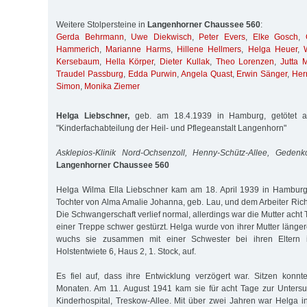
Weitere Stolpersteine in
Langenhorner Chaussee 560
:
Gerda Behrmann
,
Uwe Diekwisch
,
Peter Evers
,
Elke Gosch
,
Hammerich
,
Marianne Harms
,
Hillene Hellmers
,
Helga Heuer
,
Kersebaum
,
Hella Körper
,
Dieter Kullak
,
Theo Lorenzen
,
Jutta M
Traudel Passburg
,
Edda Purwin
,
Angela Quast
,
Erwin Sänger
,
Her
Simon
,
Monika Ziemer
Helga Liebschner,
geb. am 18.4.1939 in Hamburg, getötet a
"Kinderfachabteilung der Heil- und Pflegeanstalt Langenhorn"
Asklepios-Klinik Nord-Ochsenzoll, Henny-Schütz-Allee, Gedenk
Langenhorner Chaussee 560
Helga Wilma Ella Liebschner kam am 18. April 1939 in Hamburg 
Tochter von Alma Amalie Johanna, geb. Lau, und dem Arbeiter Rich
Die Schwangerschaft verlief normal, allerdings war die Mutter acht 
einer Treppe schwer gestürzt. Helga wurde von ihrer Mutter längere 
wuchs sie zusammen mit einer Schwester bei ihren Eltern 
Holstentwiete 6, Haus 2, 1. Stock, auf.
Es fiel auf, dass ihre Entwicklung verzögert war. Sitzen konn
Monaten. Am 11. August 1941 kam sie für acht Tage zur Untersu
Kinderhospital, Treskow-Allee. Mit über zwei Jahren war Helga i