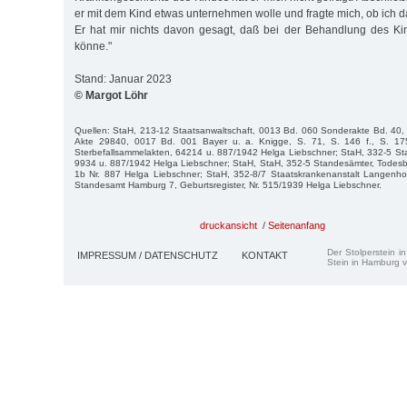
er mit dem Kind etwas unternehmen wolle und fragte mich, ob ich d
Er hat mir nichts davon gesagt, daß bei der Behandlung des Ki
könne."
Stand: Januar 2023
© Margot Löhr
Quellen: StaH, 213-12 Staatsanwaltschaft, 0013 Bd. 060 Sonderakte Bd. 40, S
Akte 29840, 0017 Bd. 001 Bayer u. a. Knigge, S. 71, S. 146 f., S. 175
Sterbefallsammelakten, 64214 u. 887/1942 Helga Liebschner; StaH, 332-5 Sta
9934 u. 887/1942 Helga Liebschner; StaH, StaH, 352-5 Standesämter, Todes
1b Nr. 887 Helga Liebschner; StaH, 352-8/7 Staatskrankenanstalt Langenho
Standesamt Hamburg 7, Geburtsregister, Nr. 515/1939 Helga Liebschner.
druckansicht
/
Seitenanfang
Der Stolperstein i
IMPRESSUM / DATENSCHUTZ
KONTAKT
Stein in Hamburg v