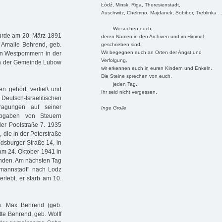
Łódź, Minsk, Riga, Theresienstadt,
Auschwitz, Chelmno, Majdanek, Sobibor, Treblinka ..
Wir suchen euch,
wurde am 20. März 1891
deren Namen in den Archiven und im Himmel
 Amalie Behrend, geb.
geschrieben sind.
Wir begegnen euch an Orten der Angst und
) in Westpommern in der
Verfolgung,
 in der Gemeinde Lubow
wir erkennen euch in euren Kindern und Enkeln.
Die Steine sprechen von euch,
jeden Tag.
en gehört, verließ und
Ihr seid nicht vergessen.
Deutsch-Israelitischen
ragungen auf seiner
Inge Grolle
Abgaben von Steuern
der Poolstraße 7. 1935
 die in der Peterstraße
dsburger Straße 14, in
 am 24. Oktober 1941 in
inden. Am nächsten Tag
zmannstadt" nach Lodz
erlebt, er starb am 10.
lin. Max Behrend (geb.
te Behrend, geb. Wolff