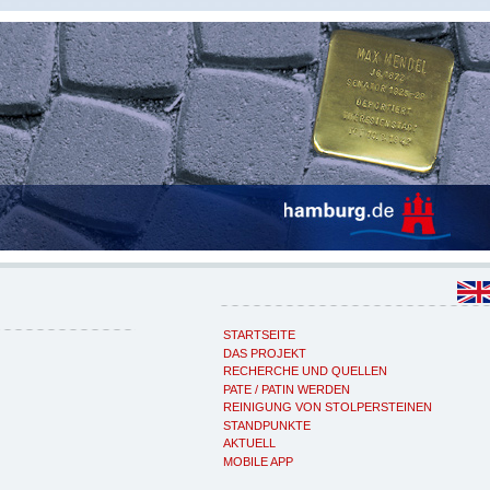
STARTSEITE
DAS PROJEKT
RECHERCHE UND QUELLEN
PATE / PATIN WERDEN
REINIGUNG VON STOLPERSTEINEN
STANDPUNKTE
AKTUELL
MOBILE APP