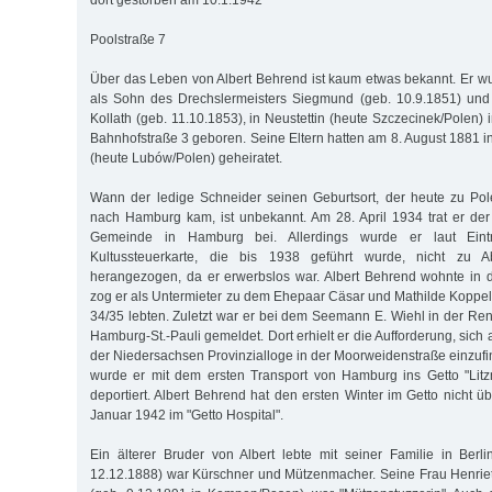
dort gestorben am 10.1.1942
Poolstraße 7
Über das Leben von Albert Behrend ist kaum etwas bekannt. Er 
als Sohn des Drechslermeisters Siegmund (geb. 10.9.1851) und
Kollath (geb. 11.10.1853), in Neustettin (heute Szczecinek/Polen
Bahnhofstraße 3 geboren. Seine Eltern hatten am 8. August 1881
(heute Lubów/Polen) geheiratet.
Wann der ledige Schneider seinen Geburtsort, der heute zu Pol
nach Hamburg kam, ist unbekannt. Am 28. April 1934 trat er der 
Gemeinde in Hamburg bei. Allerdings wurde er laut Eint
Kultussteuerkarte, die bis 1938 geführt wurde, nicht zu 
herangezogen, da er erwerbslos war. Albert Behrend wohnte in 
zog er als Untermieter zu dem Ehepaar Cäsar und Mathilde Koppel,
34/35 lebten. Zuletzt war er bei dem Seemann E. Wiehl in der Ren
Hamburg-St.-Pauli gemeldet. Dort erhielt er die Aufforderung, sich
der Niedersachsen Provinzialloge in der Moorweidenstraße einzuf
wurde er mit dem ersten Transport von Hamburg ins Getto "Lit
deportiert. Albert Behrend hat den ersten Winter im Getto nicht üb
Januar 1942 im "Getto Hospital".
Ein älterer Bruder von Albert lebte mit seiner Familie in Ber
12.12.1888) war Kürschner und Mützenmacher. Seine Frau Henriet