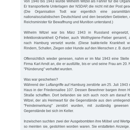
Von 1940 bis 1943 wurde Wilhelm Witzel als Fahrer für die Organi
Er transportierte Unterlagen der NSDAP, die nicht mit der Post ge
(Die Organisation Todt war eigentlich eine paramilitä
nationalsozialistischen Deutschland und den besetzten Gebieten
Reichsminister für Bewaffnung und Munition unterstand.)
Wilhelm Witzel war bis März 1943 in Russland eingesetzt,
Infektionskrankheit Q-Fieber, auch Wollhygiene-Fieber genannt,
nach Hamburg versetzt wurde. (Diese bakterielle Krankheit w
Rindern, Schafen, Ziegen oder Hunde auf den Menschen z. B. durc
Offensichtlich wieder genesen, nahm er im Mai 1943 eine Stelle 
Firma Karl Arndt an, die er ausfüllte, bis er und seine Frau am 
"Plünderung" verhaftet wurden.
Was war geschehen?
Während der Luftangriffe auf Hamburg zerstörte am 25. Juli 1943
Haus in der Friedensallee 107. Dessen Bewohner bargen ihren Ha
Straße schafften. Dort befanden sie sich auch noch am darauf 
Witzel, der als Heimwart für die Gegenstände aus den umliegen
"Feindeinwirkung" zerstört wurden, mit zuständig gewesen
Gegenstände bei sich im Keller.
Inzwischen suchten zwei der Ausgebombten ihre Möbel und Wertg
so meinten sie, gestohlen worden waren. Sie erstatteten Anzeige.