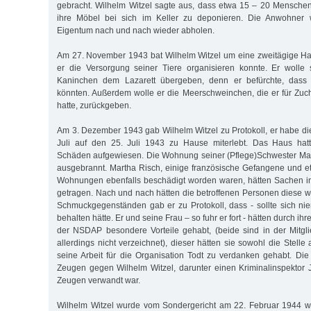
gebracht. Wilhelm Witzel sagte aus, dass etwa 15 – 20 Menschen 
ihre Möbel bei sich im Keller zu deponieren. Die Anwohner 
Eigentum nach und nach wieder abholen.
Am 27. November 1943 bat Wilhelm Witzel um eine zweitägige Ha
er die Versorgung seiner Tiere organisieren konnte. Er woll
Kaninchen dem Lazarett übergeben, denn er befürchte, dass 
könnten. Außerdem wolle er die Meerschweinchen, die er für Z
hatte, zurückgeben.
Am 3. Dezember 1943 gab Wilhelm Witzel zu Protokoll, er habe die
Juli auf den 25. Juli 1943 zu Hause miterlebt. Das Haus hat
Schäden aufgewiesen. Die Wohnung seiner (Pflege)Schwester Mar
ausgebrannt. Martha Risch, einige französische Gefangene und e
Wohnungen ebenfalls beschädigt worden waren, hätten Sachen i
getragen. Nach und nach hätten die betroffenen Personen diese w
Schmuckgegenständen gab er zu Protokoll, dass - sollte sich n
behalten hätte. Er und seine Frau – so fuhr er fort - hätten durch ihr
der NSDAP besondere Vorteile gehabt, (beide sind in der Mitgl
allerdings nicht verzeichnet), dieser hätten sie sowohl die Stell
seine Arbeit für die Organisation Todt zu verdanken gehabt. Die
Zeugen gegen Wilhelm Witzel, darunter einen Kriminalinspektor J
Zeugen verwandt war.
Wilhelm Witzel wurde vom Sondergericht am 22. Februar 1944 