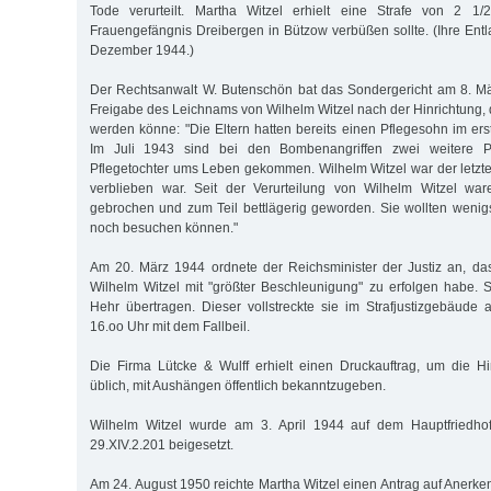
Tode verurteilt. Martha Witzel erhielt eine Strafe von 2 1/
Frauengefängnis Dreibergen in Bützow verbüßen sollte. (Ihre Entl
Dezember 1944.)
Der Rechtsanwalt W. Butenschön bat das Sondergericht am 8. M
Freigabe des Leichnams von Wilhelm Witzel nach der Hinrichtung, 
werden könne: "Die Eltern hatten bereits einen Pflegesohn im ers
Im Juli 1943 sind bei den Bombenangriffen zwei weitere P
Pflegetochter ums Leben gekommen. Wilhelm Witzel war der letzt
verblieben war. Seit der Verurteilung von Wilhelm Witzel ware
gebrochen und zum Teil bettlägerig geworden. Sie wollten wenig
noch besuchen können."
Am 20. März 1944 ordnete der Reichsminister der Justiz an, da
Wilhelm Witzel mit "größter Beschleunigung" zu erfolgen habe. S
Hehr übertragen. Dieser vollstreckte sie im Strafjustizgebäud
16.oo Uhr mit dem Fallbeil.
Die Firma Lütcke & Wulff erhielt einen Druckauftrag, um die H
üblich, mit Aushängen öffentlich bekanntzugeben.
Wilhelm Witzel wurde am 3. April 1944 auf dem Hauptfriedho
29.XIV.2.201 beigesetzt.
Am 24. August 1950 reichte Martha Witzel einen Antrag auf Anerk