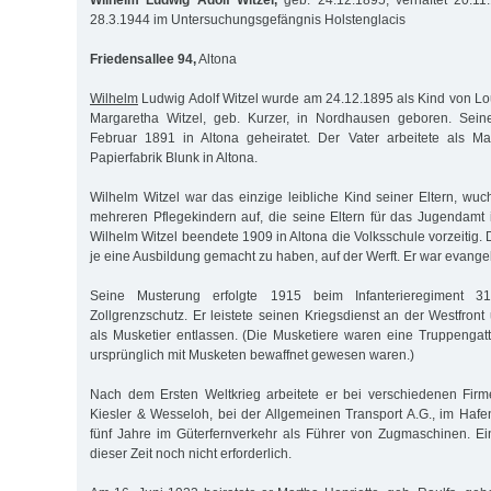
Wilhelm Ludwig Adolf Witzel,
geb. 24.12.1895, verhaftet 20.11.
28.3.1944 im Untersuchungsgefängnis Holstenglacis
Friedensallee 94,
Altona
Wilhelm
Ludwig Adolf Witzel wurde am 24.12.1895 als Kind von L
Margaretha Witzel, geb. Kurzer, in Nordhausen geboren. Sein
Februar 1891 in Altona geheiratet. Der Vater arbeitete als Ma
Papierfabrik Blunk in Altona.
Wilhelm Witzel war das einzige leibliche Kind seiner Eltern, w
mehreren Pflegekindern auf, die seine Eltern für das Jugendamt
Wilhelm Witzel beendete 1909 in Altona die Volksschule vorzeitig. 
je eine Ausbildung gemacht zu haben, auf der Werft. Er war evangel
Seine Musterung erfolgte 1915 beim Infanterieregiment 3
Zollgrenzschutz. Er leistete seinen Kriegsdienst an der Westfro
als Musketier entlassen. (Die Musketiere waren eine Truppengattu
ursprünglich mit Musketen bewaffnet gewesen waren.)
Nach dem Ersten Weltkrieg arbeitete er bei verschiedenen Firm
Kiesler & Wesseloh, bei der Allgemeinen Transport A.G., im Haf
fünf Jahre im Güterfernverkehr als Führer von Zugmaschinen. E
dieser Zeit noch nicht erforderlich.