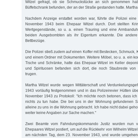
Witzel gefragt, ob sie Schmuckstücke an sich genommen hab
Büffetschrank befunden, der an der Straße gestanden hatte. Martha 
Nachdem Anzeige erstattet worden war, führte die Polizei ei
November 1943 beim Ehepaar Witzel durch. Dort stellten Krim
Wertgegenstände, so u. a. einen Trauring und eine Armbanduhr,
beiden Ausgebombten als ihr Eigentum erkannte. Die andere 
Bettbezüge.
Die Polizei stieß zudem auf einen Koffer mit Bestecken, Schmuck,
und einem Ordner mit Dokumenten. Weitere Möbel, so u. a. ein ko
Tische und Schränke, hatte das Ehepaar Witzel im Keller deponi
und Spirituosen befanden sich dort, die noch Staubreste von
trugen.
Martha Witzel wurde wegen Mittäterschaft und Verdunkelungsg
1943 vorläufig festgenommen und in das Polizeirevier Hütten übe
November 1943 zu Protokoll: "Ich möchte noch betonen, dass ic
nichts zu tun habe. Die bei uns in der Wohnung gefundenen 
alleine zu uns in die Wohnung gebracht. Ich habe nicht dabei geho
weiter keine Angaben zur Sache machen."
Zwei Beamte vom Fahndungskommando Justiz wurden nun v
Ehepaares Witzel postiert, um auf die Rückkehr von Wilhelm Witzel
am nächsten Tag, dem 23. November 1943, und wurde umgehend 