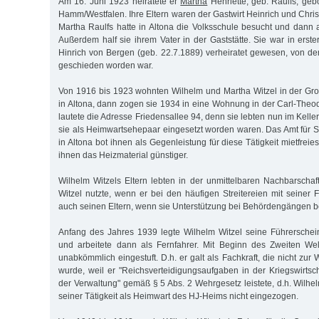
Am 16. Juni 1923 heiratete er
Martha
Henriette, geb. Raulfs, ge
Hamm/Westfalen. Ihre Eltern waren der Gastwirt Heinrich und Chris
Martha Raulfs hatte in Altona die Volksschule besucht und dann a
Außerdem half sie ihrem Vater in der Gaststätte. Sie war in erst
Hinrich von Bergen (geb. 22.7.1889) verheiratet gewesen, von de
geschieden worden war.
Von 1916 bis 1923 wohnten Wilhelm und Martha Witzel in der Gr
in Altona, dann zogen sie 1934 in eine Wohnung in der Carl-Theo
lautete die Adresse Friedensallee 94, denn sie lebten nun im Kelle
sie als Heimwartsehepaar eingesetzt worden waren. Das Amt für 
in Altona bot ihnen als Gegenleistung für diese Tätigkeit mietfre
ihnen das Heizmaterial günstiger.
Wilhelm Witzels Eltern lebten in der unmittelbaren Nachbarscha
Witzel nutzte, wenn er bei den häufigen Streitereien mit seiner 
auch seinen Eltern, wenn sie Unterstützung bei Behördengängen b
Anfang des Jahres 1939 legte Wilhelm Witzel seine Führerschei
und arbeitete dann als Fernfahrer. Mit Beginn des Zweiten Wel
unabkömmlich eingestuft. D.h. er galt als Fachkraft, die nicht z
wurde, weil er "Reichsverteidigungsaufgaben in der Kriegswirtsc
der Verwaltung" gemäß § 5 Abs. 2 Wehrgesetz leistete, d.h. Wilh
seiner Tätigkeit als Heimwart des HJ-Heims nicht eingezogen.