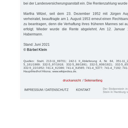
bei der Landesversicherungsanstalt ein. Die Rentenzahlung wurde
Martha Witzel, seit dem 23. Dezember 1952 mit Jürgen Au
verheiratet, beauftragte am 1. August 1953 erneut einen Rechtsanw
zu beantragen, denn die Verhaftung ihres früheren Mannes sei a
erfolgt. Wieder wurde die Rente abgelehnt. Am 12. Januar 
Habermann.
Stand: Juni 2021
© Bärbel Klein
Quellen: StaH, 213-11_69701; 242-1 II_Ablieferung 4, Nr. 84, 351-11
5_161/1989; 332-5_97/1918; 332-5_88/1891; 332-5_608/1921; 332-5_65
332-5_22/1952; 741-4_K2386; 741-4_K4585; 741-4_5377; 741-4_7192; 741
Hauptfriedhof Altona; www.wikipedea.de.
druckansicht
/
Seitenanfang
Der Stolperstein i
IMPRESSUM / DATENSCHUTZ
KONTAKT
Stein in Hamburg v