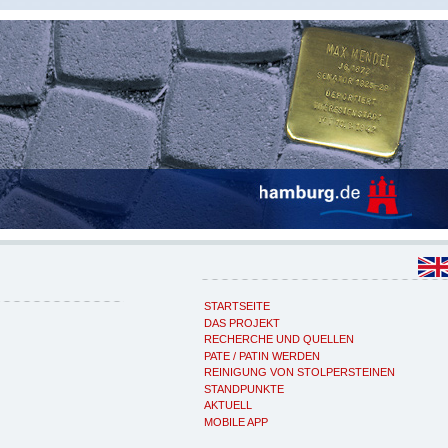
STARTSEITE
DAS PROJEKT
RECHERCHE UND QUELLEN
PATE / PATIN WERDEN
REINIGUNG VON STOLPERSTEINEN
STANDPUNKTE
AKTUELL
MOBILE APP