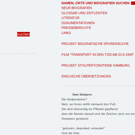
NAMEN, ORTE UND BIOGRAFIEN SUCHEN
NEUE BIOGRAFIEN
GLOSSAR UND ZEITLEISTEN
LITERATUR
DOKUMENTATIONEN
PRESSEBERICHTE
LINKS
PROJEKT BIOGRAFISCHE SPURENSUCHE
FILM "TRANSPORT IN DEN TOD AM 23.9.1940"
PROJEKT STOLPERTONSTEINE HAMBURG
ENGLISCHE ÜBERSETZUNGEN
Vom Stolpern
Die Stolpersteine?
Nein, an ihnen stößt niemand den Fuß
Sie sind ebenerdig ins Pflaster gepflanzt
aber die Namen darauf und die Zeichen sind uns ins
Gewissen gestanzt:
"geboren, deportiert, ermordet"
Und die Orte: