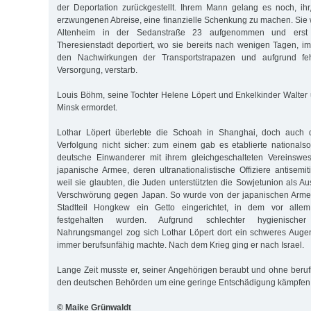
der Deportation zurückgestellt. Ihrem Mann gelang es noch, ihr
erzwungenen Abreise, eine finanzielle Schenkung zu machen. Sie 
Altenheim in der Sedanstraße 23 aufgenommen und erst
Theresienstadt deportiert, wo sie bereits nach wenigen Tagen, im
den Nachwirkungen der Transportstrapazen und aufgrund feh
Versorgung, verstarb.
Louis Böhm, seine Tochter Helene Löpert und Enkelkinder Walter 
Minsk ermordet.
Lothar Löpert überlebte die Schoah in Shanghai, doch auch 
Verfolgung nicht sicher: zum einem gab es etablierte nationalsoz
deutsche Einwanderer mit ihrem gleichgeschalteten Vereinswe
japanische Armee, deren ultranationalistische Offiziere antisemit
weil sie glaubten, die Juden unterstützten die Sowjetunion als A
Verschwörung gegen Japan. So wurde von der japanischen Arme
Stadtteil Hongkew ein Getto eingerichtet, in dem vor allem 
festgehalten wurden. Aufgrund schlechter hygienisch
Nahrungsmangel zog sich Lothar Löpert dort ein schweres Augen
immer berufsunfähig machte. Nach dem Krieg ging er nach Israel.
Lange Zeit musste er, seiner Angehörigen beraubt und ohne berufl
den deutschen Behörden um eine geringe Entschädigung kämpfen
© Maike Grünwaldt