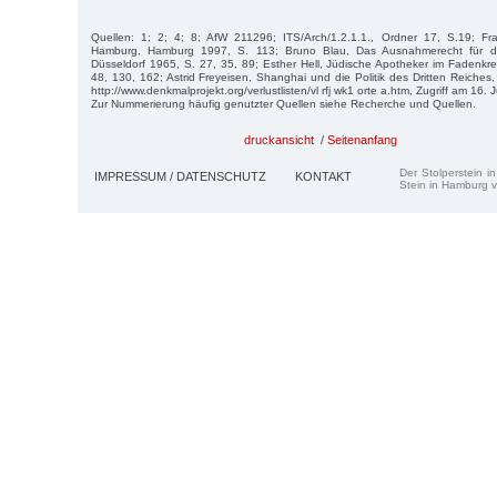
Quellen: 1; 2; 4; 8; AfW 211296; ITS/Arch/1.2.1.1., Ordner 17, S.19; Fran
Hamburg, Hamburg 1997, S. 113; Bruno Blau, Das Ausnahmerecht für di
Düsseldorf 1965, S. 27, 35, 89; Esther Hell, Jüdische Apotheker im Fadenk
48, 130, 162; Astrid Freyeisen, Shanghai und die Politik des Dritten Reiches
http://www.denkmalprojekt.org/verlustlisten/vl rfj wk1 orte a.htm, Zugriff am 16. 
Zur Nummerierung häufig genutzter Quellen siehe Recherche und Quellen.
druckansicht
/
Seitenanfang
Der Stolperstein i
IMPRESSUM / DATENSCHUTZ
KONTAKT
Stein in Hamburg v