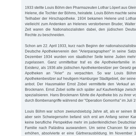
1933 stellte Louis Böhm den Pharmazeuten Lothar Löpert aus Gleini
Helene, die Tochter der Böhms, heiratete. Louis Böhm machte se
Teilhaber der Hirschapotheke. 1934 be­kamen Helene und Lothar
vielleicht zum Andenken an Helenes verstorbenen Bruder, Walter
Zeit waren die Nationalsozialisten dabei, den jüdischen Deuts
Rechte zu beschneiden.
Schon am 22. April 1933, kurz nach Beginn der nationalsozialistisc
Deutsche Apothekerverein den "Arierparagraphen" in seine Sa
Dezember 1934 wurden von staatlicher Seite keine Juden mehr
zugelassen. Ganz unmittelbar traf es die Apothekerfamilie in 
Existenz, als 1936 alle jüdischen Apothekenbesitzer per Gesetz 
Apotheken an "Arier" zu verpachten. So war Louis Böhm
Apothekenbesitzer auf heutigem Hamburger Stadtgebiet, der sein
anbot. Der Hausmakler Ernst Zobel vermittelte den Verkauf a
Brockmann. Ernst Zobel sollte sich später auf Kaufverträge zwisc
spezialisieren. Hans Brockmann führte die Apotheke bis zu ihrer v
durch Bombenangriffe während der "Operation Gomorrha" im Juli 1
Louis Böhm war schon zweiundsiebzig Jahre alt, als er seinen 
aber sein Schwiegersohn befand sich erst am Anfang seiner Kar
keine berufliche Perspektive mehr im judenfeindlichen Deutschlan
Familie nach Palästina auswandern. Um seine Chancen für eine
erhöhen, absolvierte er eine Gärtnerausbildung. Im November