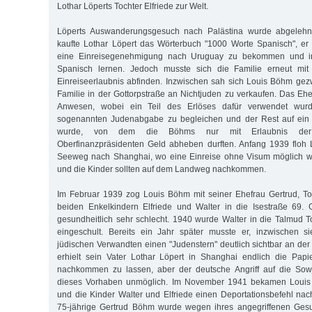
Lothar Löperts Tochter Elfriede zur Welt.
Löperts Auswanderungsgesuch nach Palästina wurde abgeleh
kaufte Lothar Löpert das Wörterbuch "1000 Worte Spanisch", er
eine Einreisegenehmigung nach Uruguay zu bekommen und in
Spanisch lernen. Jedoch musste sich die Familie erneut mit
Einreiseerlaubnis abfinden. Inzwischen sah sich Louis Böhm ge
Familie in der Gottorpstraße an Nichtjuden zu verkaufen. Das E
Anwesen, wobei ein Teil des Erlöses dafür verwendet wurd
sogenannten Judenabgabe zu begleichen und der Rest auf ein 
wurde, von dem die Böhms nur mit Erlaubnis der 
Oberfinanzpräsidenten Geld abheben durften. Anfang 1939 floh 
Seeweg nach Shanghai, wo eine Einreise ohne Visum möglich w
und die Kinder sollten auf dem Landweg nachkommen.
Im Februar 1939 zog Louis Böhm mit seiner Ehefrau Gertrud, T
beiden Enkelkindern Elfriede und Walter in die Isestraße 69.
gesundheitlich sehr schlecht. 1940 wurde Walter in die Talmud 
eingeschult. Bereits ein Jahr später musste er, inzwischen si
jüdischen Verwandten einen "Judenstern" deutlich sichtbar an der
erhielt sein Vater Lothar Löpert in Shanghai endlich die Papi
nachkommen zu lassen, aber der deutsche Angriff auf die Sow
dieses Vorhaben unmöglich. Im November 1941 bekamen Louis
und die Kinder Walter und Elfriede einen Deportations­befehl nac
75-jährige Gertrud Böhm wurde wegen ihres angegriffenen Ges