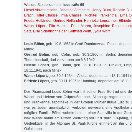
Weitere Stolpersteine in
Isestraße 69
:
Liesel Abrahamsohn
,
Johanna Adelheim
,
Henry Blum
,
Rosalie Bl
Brach
,
Hillel Chassel
,
Irma Chassel
,
Michael Frankenthal
,
Erna Go
Frieda Holländer
,
Gertrud Holländer
,
Henriette Leuschner
,
Elfriede
Walter Löpert
,
Ella Marcus
,
Ernst Maren
,
Josephine Rosenbaum
Satz
,
Else Schattschneider
,
Gottfried Wolff
,
Lydia Wolff
Louis Böhm,
geb. 19.8.1863 in Groß-Dombrowska, Posen, deporti
Minsk
Gertrud Böhm,
geb. Cohn, geb. 30.3.1866 in Berlin, deporti
Theresienstadt, dort verstorben am 6.8.1942
Helene Löpert,
geb. Böhm, geb. 29.10.1901 in Prökuls, Ostpr
18.11.1941 nach Minsk
Walter Löpert,
geb. 30.5.1934 in Altona, deportiert am 18.11.1941 
Elfriede Löpert,
geb. 30.11.1936 in Hamburg, deportiert am 18.11.
Der Pharmazeut Louis Böhm war mit seiner Frau Gertrud und de
Walter und Helene von Ostpreußen nach Altona gezogen, um im 
und Kranken­hausapotheke in der Großen Mühlenstraße 102 zu 
war es Juden grundsätzlich verboten gewesen, eine Apotheke 
möglich. Familie Böhm wohnte bald in einer Stadtvilla in der Got
Isak Walter nahm am Ersten Weltkrieg teil und starb, 18-jährig, 
Gedenktafel in der Altonaer St. Pauli Kirche erinnert an ihn un
Gefallenen.