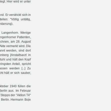
gt. Hier wird er unter
d. Er verstrickt sich in
len: "Völlig untätig,
rstarrung).
h Langenhorn. Wenige
angenhorner Patienten,
zeichnen, am 28. August
Akte vermerkt wird. Die
annt werden, sind dort
berg [Anstaltsarzt in
tuhl und hält den Kopf
ngsten Anteil, spricht
assen werden [...] Zu
ht hält er sich sauber,
tober 1940 füllen die
 Berlin aus. Im Februar
Stopps der "Aktion T4"
n Berlin. Hermann Boje