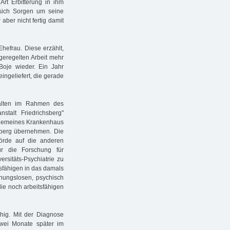
Art Erbitterung in ihm
 sich Sorgen um seine
 aber nicht fertig damit
hefrau. Diese erzählt,
 geregelten Arbeit mehr
Boje wieder. Ein Jahr
eingeliefert, die gerade
talten im Rahmen des
nstalt Friedrichsberg"
Allgemeines Krankenhaus
hsberg übernehmen. Die
örde auf die anderen
ür die Forschung für
rsitäts-Psychiatrie zu
tsfähigen in das damals
nungslosen, psychisch
ie noch arbeitsfähigen
uhig. Mit der Diagnose
zwei Monate später im