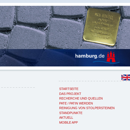
STARTSEITE
DAS PROJEKT
RECHERCHE UND QUELLEN
PATE / PATIN WERDEN
REINIGUNG VON STOLPERSTEINEN
STANDPUNKTE
AKTUELL
MOBILE APP