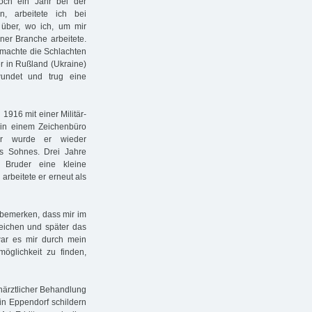
noch ein Jahr bei der
, arbeitete ich bei
̈ber, wo ich, um mir
ner Branche arbeitete.
 machte die Schlachten
r in Rußland (Ukraine)
undet und trug eine
916 mit einer Militär-
 in einem Zeichenbüro
ter wurde er wieder
s Sohnes. Drei Jahre
Bruder eine kleine
 arbeitete er erneut als
h bemerken, dass mir im
eichen und später das
war es mir durch mein
öglichkeit zu finden,
ärztlicher Behandlung
e in Eppendorf schildern