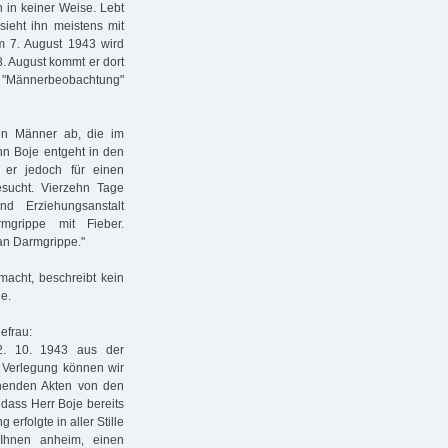
h in keiner Weise. Lebt
sieht ihn meistens mit
m 7. August 1943 wird
. August kommt er dort
ür "Männerbeobachtung"
en Männer ab, die im
nn Boje entgeht in den
er jedoch für einen
sucht. Vierzehn Tage
nd Erziehungsanstalt
mgrippe mit Fieber.
 an Darmgrippe."
acht, beschreibt kein
he.
efrau:
2. 10. 1943 aus der
r Verlegung können wir
echenden Akten von den
, dass Herr Boje bereits
 erfolgte in aller Stille
 Ihnen anheim, einen