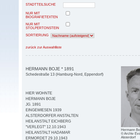
STADTTEILSUCHE
NUR MIT
BIOGRAFIETEXTEN
NUR MIT
STOLPERTONSTEIN
SORTIERUNG
zurück zur Auswahlliste
HERMANN BOJE * 1891
Schedestraße 13 (Hamburg-Nord, Eppendorf)
HIER WOHNTE
HERMANN BOJE
JG. 1891
EINGEWIESEN 1939
ALSTERDORFER ANSTALTEN
HEILANSTALT EICHBERG
"VERLEGT" 12.10.1943
Hermann Boj
HEILANSTALT HADAMAR
© Archiv Eva
Alsterdorf
ERMORDET 29.10.1943