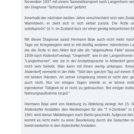
November 1937 mit einem Sammeltransport nach Langenhorn verle
der Diagnose "Schizophrenie" geführt.
Innerhalb der nächsten beiden Jahre verschlechtert sich sein Zustan
Wahnideen, er zieht sich in sich selbst zurück. Die Ärzte urtei
substuporös" (d. h. im Zustand kurz vor einer geistig-körperlichen E
Mit dieser Diagnose passt Hermann Boje auch nicht mehr nac
Tage vor Kriegsbeginn wird er mit dreißig anderen männlichen L
die die Ärzte in den Akten fast alle als "abgelaufene Fälle" be
1939 nach Alsterdorf verlegt. "Ungeheilt", wie in der Langenhorner 
"Langenhorner", wie sie in der Anstaltssprache in Alsterdorf gen
nicht sehr beliebt. Man kann mit ihnen wenig anfangen. Kreyen
Alsterdorf] vermerkt in der Akte: "Sitzt den ganzen Tag auf einem S
mit beiden Händen. An seiner Umgebung nimmt er nicht den geri
auch nicht. Nur vor einigen Tagen meinte er, er könne entl
irgendeiner Tätigkeit ist er nicht zu gebrauchen. Bei einiger Aufsic
Nahrungsaufnahme ist gut."
Hermann Boje wird von Abteilung zu Abteilung verlegt. Am 15. Ok
Alsterdorfer Anstalten den Meldebogen für die "T 4-Zentrale" in
1941 wird dieser Meldebogen nach Berlin geschickt. Aufgrund des 
kommt es nicht mehr zu einer Beurteilung durch die Gutachter i
bleibt weiterhin in den Alsterdorfer Anstalten.