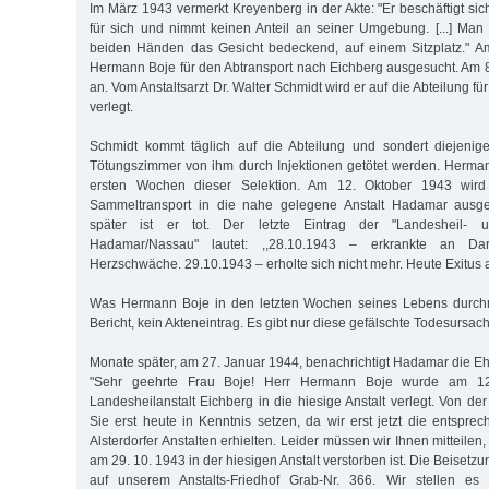
Im März 1943 vermerkt Kreyenberg in der Akte: "Er beschäftigt sic
für sich und nimmt keinen Anteil an seiner Umgebung. [...] Man 
beiden Händen das Gesicht bedeckend, auf einem Sitzplatz." A
Hermann Boje für den Abtransport nach Eichberg ausgesucht. Am 8
an. Vom Anstaltsarzt Dr. Walter Schmidt wird er auf die Abteilung f
verlegt.
Schmidt kommt täglich auf die Abteilung und sondert diejenig
Tötungszimmer von ihm durch Injektionen getötet werden. Herma
ersten Wochen dieser Selektion. Am 12. Oktober 1943 wird 
Sammeltransport in die nahe gelegene Anstalt Hadamar ausge
später ist er tot. Der letzte Eintrag der "Landesheil- u
Hadamar/Nassau" lautet: ,,28.10.1943 – erkrankte an Dar
Herzschwäche. 29.10.1943 – erholte sich nicht mehr. Heute Exitus
Was Hermann Boje in den letzten Wochen seines Lebens durchm
Bericht, kein Akteneintrag. Es gibt nur diese gefälschte Todesursac
Monate später, am 27. Januar 1944, benachrichtigt Hadamar die Eh
"Sehr geehrte Frau Boje! Herr Hermann Boje wurde am 1
Landesheilanstalt Eichberg in die hiesige Anstalt verlegt. Von de
Sie erst heute in Kenntnis setzen, da wir erst jetzt die entspr
Alsterdorfer Anstalten erhielten. Leider müssen wir Ihnen mitteilen
am 29. 10. 1943 in der hiesigen Anstalt verstorben ist. Die Beisetzung
auf unserem Anstalts-Friedhof Grab-Nr. 366. Wir stellen es