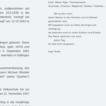
Łódź, Minsk, Riga, Theresienstadt,
Auschwitz, Chelmno, Majdanek, Sobibor, Treblinka ..
gen, aufgenommen am
 am 18.9.1939 in die
Wir suchen euch,
sterdorf), "verlegt" am
deren Namen in den Archiven und im Himmel
legt" am 12.10.1943 in
geschrieben sind.
Wir begegnen euch an Orten der Angst und
Verfolgung,
wir erkennen euch in euren Kindern und Enkeln.
Die Steine sprechen von euch,
jeden Tag.
tingen geboren. Seine
Ihr seid nicht vergessen.
oje, (geb. 1870) und
am 6. September 1891
Inge Grolle
 ebenfalls in Göttingen
Zusammenfassung des
assers Michael Wunder
r" (siehe "Quellen")
ie Volksschule bis zur
r am 11. November 1937
ng in die vierjährige