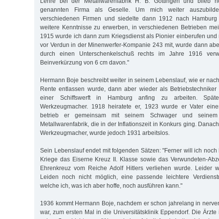
Lehre bei der Metallwarenfabrik H. B. Göttingen und blieb 
genannten Firma als Geselle. Um mich weiter auszubilden
verschiedenen Firmen und siedelte dann 1912 nach Hamburg u
weitere Kenntnisse zu erwerben, in verschiedenen Betrieben mei
1915 wurde ich dann zum Kriegsdienst als Pionier einberufen und
vor Verdun in der Minenwerfer-Kompanie 243 mit, wurde dann abe
durch einen Unterschenkelschuß rechts im Jahre 1916 verw
Beinverkürzung von 6 cm davon."
Hermann Boje beschreibt weiter in seinem Lebenslauf, wie er nach 1
Rente entlassen wurde, dann aber wieder als Betriebstechniker
einer Schiffswerft in Hamburg anfing zu arbeiten. Spä
Werkzeugmacher. 1918 heiratete er, 1923 wurde er Vater eine
betrieb er gemeinsam mit seinem Schwager und seinem 
Metallwarenfabrik, die in der Inflationszeit in Konkurs ging. Danach
Werkzeugmacher, wurde jedoch 1931 arbeitslos.
Sein Lebenslauf endet mit folgenden Sätzen: "Ferner will ich noc
Kriege das Eiserne Kreuz II. Klasse sowie das Verwundeten-Abz
Ehrenkreuz vom Reiche Adolf Hitlers verliehen wurde. Leider 
Leiden noch nicht möglich, eine passende leichtere Verdienstm
welche ich, was ich aber hoffe, noch ausführen kann."
1936 kommt Hermann Boje, nachdem er schon jahrelang in nerven
war, zum ersten Mal in die Universitätsklinik Eppendorf. Die Ärzt