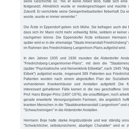
seine Geschichte so: "Als er keine Arbeit fand, hatte sich eine 
festgesetzt. Allmählich wurde er niedergeschlagen und machte
Zukunft. Er verrichtete seine Gelegenheitsarbeiten fieberhaft. Da er
wurde, wurde er immer verwirrter."
Die Ärzte in Eppendorf geben sich Mühe. Sie befragen auch die E
dass sich ihr Mann nicht mehr vollwertig fühle, seitdem er keiner
nachgehen könne. Die Eppendorfer Ärzte entlassen Hermann 
später wird er in die ehemalige "Staats-Irrenanstalt Friedrichsberg" 
im Rahmen des Friedrichsberg-Langenhorn-Plans aufgelöst wird.
In den Jahren 1935 und 1936 mussten die Alsterdorfer Ans
"Friedrichsberg-Langenhorner-Plans", mit dem die "Staatsirrena
(später "Psychiatrische und Nervenklinik Eilbektal", nach 1945 "
Eilbek") aufgelöst wurde, insgesamt 389 Patienten aus Friedric
Patienten wurden nach einem abgestuften Plan der Sozialbeh
vorhandenen Krankenhäuser und Anstalten aufgeteilt: Die f
interessant gehaltenen Fälle kamen in die neu geschaffene Unive
Prof. Hans Bürger-Prinz (1897-1976), die unauffälligen, noch arbei
gerade erweiterte Versorgungsheim Farmsen, die angeblich hoff
kranken Menschen in die "Staatskrankenanstalt Langenhorn" und d
"Schwachsinnigen" in die Alsterdorfer Anstalten.
Hermann Boje hatte starke Angstzustände und war ständig unr
"Schwächlicher, selbstunsicherer, abartiger Charakter" wird er 