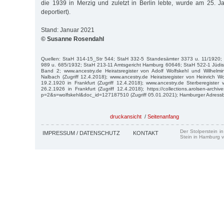
die 1939 in Merzig und zuletzt in Berlin lebte, wurde am 25. 
deportiert).
Stand: Januar 2021
© Susanne Rosendahl
Quellen: StaH 314-15_Str 544; StaH 332-5 Standesämter 3373 u. 11/1920;
989 u. 685/1932; StaH 213-11 Amtsgericht Hamburg 60646; StaH 522-1 Jüdi
Band 2; www.ancestry.de Heiratsregister von Adolf Wolfskehl und Wilhelm
Nalbach (Zugriff 12.4.2018); www.ancestry.de Heiratsregister von Heinrich W
19.2.1920 in Frankfurt (Zugriff 12.4.2018); www.ancestry.de Sterberegister
26.2.1926 in Frankfurt (Zugriff 12.4.2018); https://collections.arolsen-archi
p=2&s=wolfskehl&doc_id=127187510 (Zugriff 05.01.2021); Hamburger Adressb
druckansicht
/
Seitenanfang
Der Stolperstein i
IMPRESSUM / DATENSCHUTZ
KONTAKT
Stein in Hamburg v