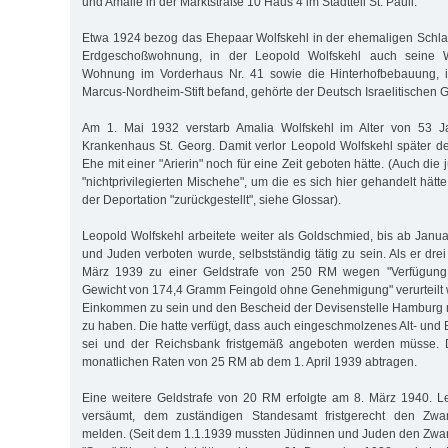
und Amalie in der Marktstraße 10 Haus 4 im Stadtteil St. Pauli.
Etwa 1924 bezog das Ehepaar Wolfskehl in der ehemaligen Schla
Erdgeschoßwohnung, in der Leopold Wolfskehl auch seine Wer
Wohnung im Vorderhaus Nr. 41 sowie die Hinterhofbebauung, 
Marcus-Nordheim-Stift befand, gehörte der Deutsch Israelitischen
Am 1. Mai 1932 verstarb Amalia Wolfskehl im Alter von 53 J
Krankenhaus St. Georg. Damit verlor Leopold Wolfskehl später d
Ehe mit einer "Arierin" noch für eine Zeit geboten hätte. (Auch die
"nichtprivilegierten Mischehe", um die es sich hier gehandelt hät
der Deportation "zurückgestellt", siehe Glossar).
Leopold Wolfskehl arbeitete weiter als Goldschmied, bis ab Janu
und Juden verboten wurde, selbstständig tätig zu sein. Als er dr
März 1939 zu einer Geldstrafe von 250 RM wegen "Verfügung
Gewicht von 174,4 Gramm Feingold ohne Genehmigung" verurteilt 
Einkommen zu sein und den Bescheid der Devisenstelle Hamburg ni
zu haben. Die hatte verfügt, dass auch eingeschmolzenes Alt- und
sei und der Reichsbank fristgemäß angeboten werden müsse. Di
monatlichen Raten von 25 RM ab dem 1. April 1939 abtragen.
Eine weitere Geldstrafe von 20 RM erfolgte am 8. März 1940. L
versäumt, dem zuständigen Standesamt fristgerecht den Zwa
melden. (Seit dem 1.1.1939 mussten Jüdinnen und Juden den Zwa