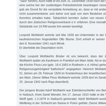
"Sara" führen). Auch hätte er bis zum 31. Dezember 1938 nach de
eine solche bei der zuständigen Polizeibehörde beantragen müs
gab als Grund für die verspätete Anmeldung an, dass er mit ande
nicht zusammenkäme und daher erst spät von dem Bestehen ei
Kenntnis erhalten habe. Tatsächlich konnten Juden von neuen
durch den Jüdischen Religionsverband e.V. erfahren. Eine monatl
Geldstrafe von 10 RM wurde ihm wieder bewilligt.
Leopold Wolfskehl wohnte seit Mai 1939 als Untermieter in der
kaufmännischen Angestellten Otto Blume. Dort erhielt er seinen 
den 8. November 1941 nach Minsk.
Er überlebte die Deportation nicht.
Über Leopold Wolfskehls Brüder ist uns bekannt, dass der äl
Wolfskehl später als Kaufmann in Frankfurt am Main lebte. Als er d
die Köchin Flora Levi (geb. 18.4.1883 in Rodheim v. d. Höhe) geheir
Religionszugehörigkeit "katholisch" angegeben. Heinrich Wolfskeh
51 Jahren am 26. Februar 1926 im Krankenhaus der Israelitischen
am Main. (Seine Witwe Flora Wolfskehl wohnte 1939 dort im San
25. Januar 1942 nach Riga deportiert).
Der jüngere Bruder Adolf Wolfskehl war Edelsteinschleifer von Be
in Nalbach, Kreis Sankt Wendel. Am 17. Januar 1910 hatte er die 
Wolff (geb. 1.3.1879 in Nalbach) geheiratet. Adolf Wolfskehl wur
Weltkrieg in der Schlacht am Narew in Polen getötet. (Seine Witw