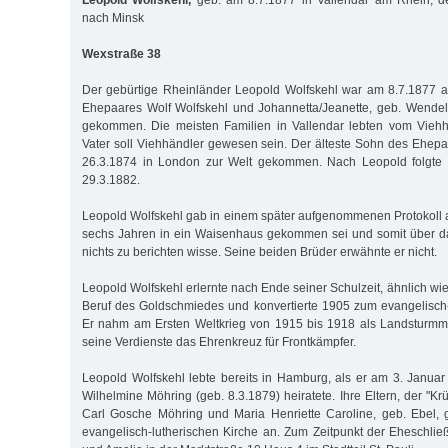
Leopold Wolfskehl,
geb. am 8.7.1877 in Vallendar am Rhein, de
nach Minsk
Wexstraße 38
Der gebürtige Rheinländer Leopold Wolfskehl war am 8.7.1877 a
Ehepaares Wolf Wolfskehl und Johannetta/Jeanette, geb. Wendel,
gekommen. Die meisten Familien in Vallendar lebten vom Vieh
Vater soll Viehhändler gewesen sein. Der älteste Sohn des Ehepa
26.3.1874 in London zur Welt gekommen. Nach Leopold folgte d
29.3.1882.
Leopold Wolfskehl gab in einem später aufgenommenen Protokoll an
sechs Jahren in ein Waisenhaus gekommen sei und somit über da
nichts zu berichten wisse. Seine beiden Brüder erwähnte er nicht.
Leopold Wolfskehl erlernte nach Ende seiner Schulzeit, ähnlich wie
Beruf des Goldschmiedes und konvertierte 1905 zum evangelisch
Er nahm am Ersten Weltkrieg von 1915 bis 1918 als Landsturmman
seine Verdienste das Ehrenkreuz für Frontkämpfer.
Leopold Wolfskehl lebte bereits in Hamburg, als er am 3. Janu
Wilhelmine Möhring (geb. 8.3.1879) heiratete. Ihre Eltern, der "Kr
Carl Gosche Möhring und Maria Henriette Caroline, geb. Ebel, 
evangelisch-lutherischen Kirche an. Zum Zeitpunkt der Eheschl