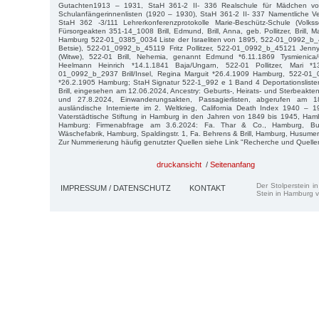
Gutachten1913 – 1931, StaH 361-2 II- 336 Realschule für Mädchen v
Schulanfängerinnenlisten (1920 – 1930), StaH 361-2 II- 337 Namentliche V
StaH 362 -3/111 Lehrerkonferenzprotokolle Marie-Beschütz-Schule (Volks
Fürsorgeakten 351-14_1008 Brill, Edmund, Brill, Anna, geb. Pollitzer, Brill,
Hamburg 522-01_0385_0034 Liste der Israeliten von 1895, 522-01_0992_b_451
Betsie), 522-01_0992_b_45119 Fritz Pollitzer, 522-01_0992_b_45121 Jenny 
(Witwe), 522-01 Brill, Nehemia, genannt Edmund *6.11.1869 Tysmienica/Ga
Heelmann Heinrich *14.1.1841 Baja/Ungarn, 522-01 Pollitzer, Mari *
01_0992_b_2937 Brill/Insel, Regina Marguit *26.4.1909 Hamburg, 522-01
*26.2.1905 Hamburg; StaH Signatur 522-1_992 e 1 Band 4 Deportationslist
Brill, eingesehen am 12.06.2024, Ancestry: Geburts-, Heirats- und Sterbeakt
und 27.8.2024, Einwanderungsakten, Passagierlisten, abgerufen am 18
ausländische Internierte im 2. Weltkrieg, California Death Index 1940 – 
Vaterstädtische Stiftung in Hamburg in den Jahren von 1849 bis 1945, H
Hamburg: Firmenabfrage am 3.6.2024: Fa. Thar & Co., Hamburg, Bug
Wäschefabrik, Hamburg, Spaldingstr. 1, Fa. Behrens & Brill, Hamburg, Husumers
Zur Nummerierung häufig genutzter Quellen siehe Link "Recherche und Quelle
druckansicht
/
Seitenanfang
Der Stolperstein i
IMPRESSUM / DATENSCHUTZ
KONTAKT
Stein in Hamburg v