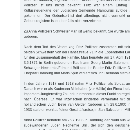
Über die Kindheit, Jugendzeit oder Ausbildung der drei Geschwist
Pollitzer ist uns nichts bekannt. Fritz war einem Eintrag 
Kultussteuerkarte der Jüdischen Gemeinde Hamburgs zufolge 
gekommen. Der Geburtsort ist dort allerdings nicht vermerkt
Geburtsregistern ist er ebenfalls nicht verzeichnet.
Zu Anna Pollitzers Schwester Mari ist wenig bekannt. Sie wurde a
geboren.
Nach dem Tod des Vaters zog Fritz Pollitzer zusammen mit sei
beiden Schwestern von der Hansastraße 71 in die Eppendorfer La
für den Zusammenhalt der Familie. Mari heiratete am 17. April 
3.6.1871 in Berlin geborenen Kaufmann Georg Martin Salomon.
Schwager Nechemie/Edmund Brill und ihr Bruder Fritz Pollitzer. 
Ehepaar Hamburg und Maris Spur verliert sich. Ihr Ehemann starb a
In den Jahren 1917 und 1918 nahm Fritz Pollitzer als Soldat am 
Danach war er als Kaufmann Mitinhaber (zur Hälfte) der Firma Luri
Import am Jungfernstieg 7a und unternahm in dieser Funktion rege
nach Übersee. Er war inzwischen kinderlos verheiratet mit d
holländischen Jüdin Betje van Gelder (geboren am 29.6.1900 i
1933 starb er, wohl auf einer Geschäftsreise, in San Salvador in Mit
Anna Pollitzer heiratete am 25.7.1908 in Hamburg den wohl aus wi
zugewanderten Juden Nechemie Brill, der sich den deutsc