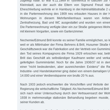
zugelegt hatte. Er war 6.11.1869 in Tysmienica in Galizien zu
Kleinstadt, aus der auch die Eltern von Sigmund Freud sta
Eheschließung wohnte er in Hamburg in der Admiralitätsstraße 2
in die Parterrewohnung des 1909 neu erbauten Hauses in der 
Wohnungen in diesem Mehrfamilienhaus waren von Anfan
Zentralheizung, Bad und WC ausgestattet und wurden von einem
Die Parterrewohnung verfügte über ein zur Straße gelegenes Woh
mit kleinem Vorgarten, sowie ein Gartenzimmer.
Nechemie/Edmund Brill konnte es seiner Familie ermöglichen, so 
weil er als Mitinhaber der Firma Behrens & Brill, Husumer Straße 
Geschäftszweck war die Fabrikation und der Vertrieb von Gummi
den Tod seines Kompagnons die Firma 1929 erloschen war, bet
Brill das Geschäft als selbständiger Kaufmann weiter und verka
gefertigten Gummimäntel. Noch für die Jahre 1936/37 ist in de
einer "nicht bedeutenden, aber ausreichenden Existenz" die R
Industrie- und Handelskammer ging dabei von einem damaligen 
14.000 und einer Verdienstspanne von brutto 20 % aus.
Nach 1933 jedoch erschwerten die Vorschriften und Verbote der n
Regierung die wirtschaftliche Tätigkeit. Als Nechemie/Edmund Brill 
sich nach einer Untersuchung durch den Vertrauensarzt der Wohl
1938 in mehrmonatige stationäre Behandlung begeben musste, 
seiner Kunden ab.