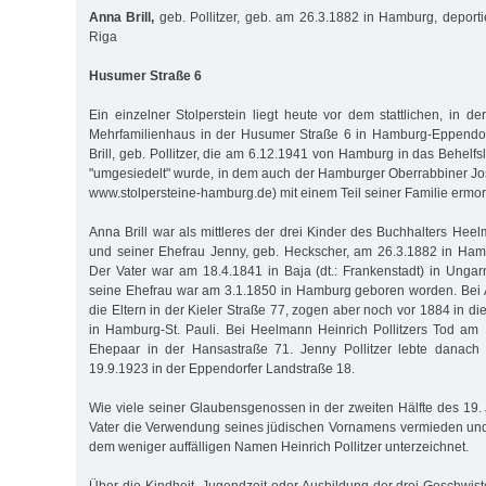
Anna Brill,
geb. Pollitzer, geb. am 26.3.1882 in Hamburg, deport
Riga
Husumer Straße 6
Ein einzelner Stolperstein liegt heute vor dem stattlichen, in d
Mehrfamilienhaus in der Husumer Straße 6 in Hamburg-Eppendorf
Brill, geb. Pollitzer, die am 6.12.1941 von Hamburg in das Behelf
"umgesiedelt" wurde, in dem auch der Hamburger Oberrabbiner J
www.stolpersteine-hamburg.de) mit einem Teil seiner Familie ermo
Anna Brill war als mittleres der drei Kinder des Buchhalters Heel
und seiner Ehefrau Jenny, geb. Heckscher, am 26.3.1882 in Ha
Der Vater war am 18.4.1841 in Baja (dt.: Frankenstadt) in Ung
seine Ehefrau war am 3.1.1850 in Hamburg geboren worden. Bei
die Eltern in der Kieler Straße 77, zogen aber noch vor 1884 in d
in Hamburg-St. Pauli. Bei Heelmann Heinrich Pollitzers Tod am
Ehepaar in der Hansastraße 71. Jenny Pollitzer lebte danach
19.9.1923 in der Eppendorfer Landstraße 18.
Wie viele seiner Glaubensgenossen in der zweiten Hälfte des 19. 
Vater die Verwendung seines jüdischen Vornamens vermieden und S
dem weniger auffälligen Namen Heinrich Pollitzer unterzeichnet.