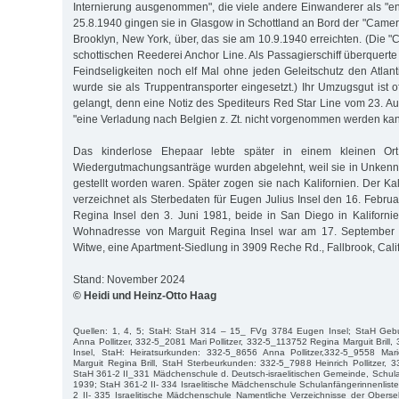
Internierung ausgenommen", die viele andere Einwanderer als "en
25.8.1940 gingen sie in Glasgow in Schottland an Bord der "Camer
Brooklyn, New York, über, das sie am 10.9.1940 erreichten. (Die 
schottischen Reederei Anchor Line. Als Passagierschiff überquert
Feindseligkeiten noch elf Mal ohne jeden Geleitschutz den Atla
wurde sie als Truppentransporter eingesetzt.) Ihr Umzugsgut ist 
gelangt, denn eine Notiz des Spediteurs Red Star Line vom 23. A
"eine Verladung nach Belgien z. Zt. nicht vorgenommen werden kan
Das kinderlose Ehepaar lebte später in einem kleinen Ort
Wiedergutmachungsanträge wurden abgelehnt, weil sie in Unkenntn
gestellt worden waren. Später zogen sie nach Kalifornien. Der Ka
verzeichnet als Sterbedaten für Eugen Julius Insel den 16. Febru
Regina Insel den 3. Juni 1981, beide in San Diego in Kalifornie
Wohnadresse von Marguit Regina Insel war am 17. September 1
Witwe, eine Apartment-Siedlung in 3909 Reche Rd., Fallbrook, Cali
Stand: November 2024
© Heidi und Heinz-Otto Haag
Quellen: 1, 4, 5; StaH: StaH 314 – 15_ FVg 3784 Eugen Insel; StaH Geb
Anna Pollitzer, 332-5_2081 Mari Pollitzer, 332-5_113752 Regina Marguit Brill
Insel, StaH: Heiratsurkunden: 332-5_8656 Anna Pollitzer,332-5_9558 Mari
Marguit Regina Brill, StaH Sterbeurkunden: 332-5_7988 Heinrich Pollitzer, 3
StaH 361-2 II_331 Mädchenschule d. Deutsch-israelitischen Gemeinde, Schul
1939; StaH 361-2 II- 334 Israelitische Mädchenschule Schulanfängerinnenlis
2 II- 335 Israelitische Mädchenschule Namentliche Verzeichnisse der Oberse