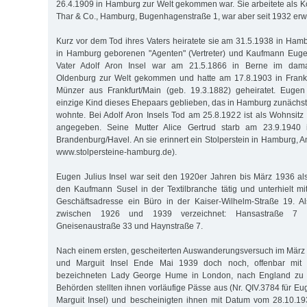
26.4.1909 in Hamburg zur Welt gekommen war. Sie arbeitete als Ko
Thar & Co., Hamburg, Bugenhagenstraße 1, war aber seit 1932 erw
Kurz vor dem Tod ihres Vaters heiratete sie am 31.5.1938 in Ha
in Hamburg geborenen "Agenten" (Vertreter) und Kaufmann Eugen
Vater Adolf Aron Insel war am 21.5.1866 in Berne im dama
Oldenburg zur Welt gekommen und hatte am 17.8.1903 in Frankfu
Münzer aus Frankfurt/Main (geb. 19.3.1882) geheiratet. Eugen
einzige Kind dieses Ehepaars geblieben, das in Hamburg zunächst
wohnte. Bei Adolf Aron Insels Tod am 25.8.1922 ist als Wohnsit
angegeben. Seine Mutter Alice Gertrud starb am 23.9.1940 i
Brandenburg/Havel. An sie erinnert ein Stolperstein in Hamburg, 
www.stolpersteine-hamburg.de).
Eugen Julius Insel war seit den 1920er Jahren bis März 1936 als 
den Kaufmann Susel in der Textilbranche tätig und unterhielt 
Geschäftsadresse ein Büro in der Kaiser-Wilhelm-Straße 19. 
zwischen 1926 und 1939 verzeichnet: Hansastraße 7 
Gneisenaustraße 33 und Haynstraße 7.
Nach einem ersten, gescheiterten Auswanderungsversuch im März
und Marguit Insel Ende Mai 1939 doch noch, offenbar mit Hi
bezeichneten Lady George Hume in London, nach England zu fl
Behörden stellten ihnen vorläufige Pässe aus (Nr. QIV.3784 für Eu
Marguit Insel) und bescheinigten ihnen mit Datum vom 28.10.19