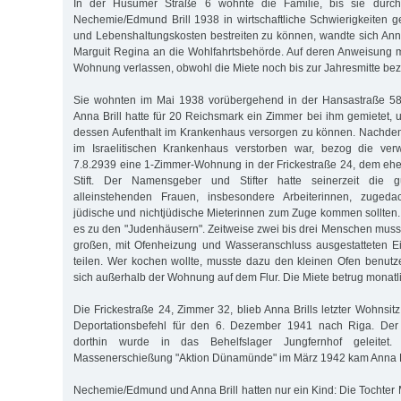
In der Husumer Straße 6 wohnte die Familie, bis sie durc
Nechemie/Edmund Brill 1938 in wirtschaftliche Schwierigkeiten g
und Lebenshaltungskosten bestreiten zu können, wandte sich Anna 
Marguit Regina an die Wohlfahrtsbehörde. Auf deren Anweisung 
Wohnung verlassen, obwohl die Miete noch bis zur Jahresmitte beza
Sie wohnten im Mai 1938 vorübergehend in der Hansastraße 58/I
Anna Brill hatte für 20 Reichsmark ein Zimmer bei ihm gemiete
dessen Aufenthalt im Krankenhaus versorgen zu können. Nachde
im Israelitischen Krankenhaus verstorben war, bezog die ver
7.8.2939 eine 1-Zimmer-Wohnung in der Frickestraße 24, dem eh
Stift. Der Namensgeber und Stifter hatte seinerzeit die 
alleinstehenden Frauen, insbesondere Arbeiterinnen, zugedac
jüdische und nichtjüdische Mieterinnen zum Zuge kommen sollten. 
es zu den "Judenhäusern". Zeitweise zwei bis drei Menschen musst
großen, mit Ofenheizung und Wasseranschluss ausgestatteten 
teilen. Wer kochen wollte, musste dazu den kleinen Ofen benutze
sich außerhalb der Wohnung auf dem Flur. Die Miete betrug monatl
Die Frickestraße 24, Zimmer 32, blieb Anna Brills letzter Wohnsitz.
Deportationsbefehl für den 6. Dezember 1941 nach Riga. Der
dorthin wurde in das Behelfslager Jungfernhof geleitet
Massenerschießung "Aktion Dünamünde" im März 1942 kam Anna 
Nechemie/Edmund und Anna Brill hatten nur ein Kind: Die Tochter 