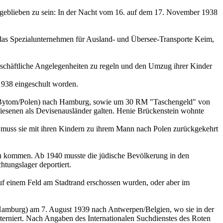
 geblieben zu sein: In der Nacht vom 16. auf dem 17. November 1938
as Spezialunternehmen für Ausland- und Übersee-Transporte Keim,
schäftliche Angelegenheiten zu regeln und den Umzug ihrer Kinder
 1938 eingeschult worden.
e Bytom/Polen) nach Hamburg, sowie um 30 RM "Taschengeld" von
esenen als Devisenausländer galten. Henie Brückenstein wohnte
kt muss sie mit ihren Kindern zu ihrem Mann nach Polen zurückgekehrt
zu kommen. Ab 1940 musste die jüdische Bevölkerung in den
htungslager deportiert.
f einem Feld am Stadtrand erschossen wurden, oder aber im
Hamburg) am 7. August 1939 nach Antwerpen/Belgien, wo sie in der
rniert. Nach Angaben des Internationalen Suchdienstes des Roten