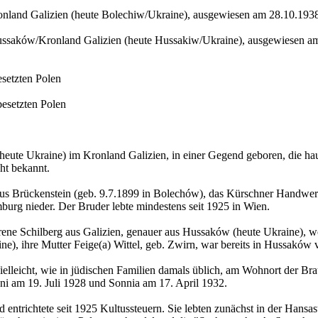
nland Galizien (heute Bolechiw/Ukraine), ausgewiesen am 28.10.1938
ussaków/Kronland Galizien (heute Hussakiw/Ukraine), ausgewiesen am
setzten Polen
esetzten Polen
te Ukraine) im Kronland Galizien, in einer Gegend geboren, die haup
ht bekannt.
lius Brückenstein (geb. 9.7.1899 in Bolechów), das Kürschner Handwerk
urg nieder. Der Bruder lebte mindestens seit 1925 in Wien.
ne Schilberg aus Galizien, genauer aus Hussaków (heute Ukraine), w
ne), ihre Mutter Feige(a) Wittel, geb. Zwirn, war bereits in Hussaków 
 Vielleicht, wie in jüdischen Familien damals üblich, am Wohnort der 
i am 19. Juli 1928 und Sonnia am 17. April 1932.
entrichtete seit 1925 Kultussteuern. Sie lebten zunächst in der Hansast