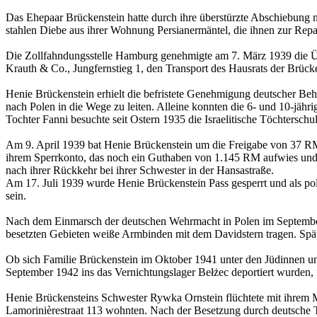
Das Ehepaar Brückenstein hatte durch ihre überstürzte Abschiebung 
stahlen Diebe aus ihrer Wohnung Persianermäntel, die ihnen zur Rep
Die Zollfahndungsstelle Hamburg genehmigte am 7. März 1939 die 
Krauth & Co., Jungfernstieg 1, den Transport des Hausrats der Brück
Henie Brückenstein erhielt die befristete Genehmigung deutscher B
nach Polen in die Wege zu leiten. Alleine konnten die 6- und 10-jähri
Tochter Fanni besuchte seit Ostern 1935 die Israelitische Töchtersch
Am 9. April 1939 bat Henie Brückenstein um die Freigabe von 37 
ihrem Sperrkonto, das noch ein Guthaben von 1.145 RM aufwies und 
nach ihrer Rückkehr bei ihrer Schwester in der Hansastraße.
Am 17. Juli 1939 wurde Henie Brückenstein Pass gesperrt und als pol
sein.
Nach dem Einmarsch der deutschen Wehrmacht in Polen im September
besetzten Gebieten weiße Armbinden mit dem Davidstern tragen. Späte
Ob sich Familie Brückenstein im Oktober 1941 unter den Jüdinnen u
September 1942 ins das Vernichtungslager Bełżec deportiert wurden, is
Henie Brückensteins Schwester Rywka Ornstein flüchtete mit ihrem
Lamorinièrestraat 113 wohnten. Nach der Besetzung durch deutsche 