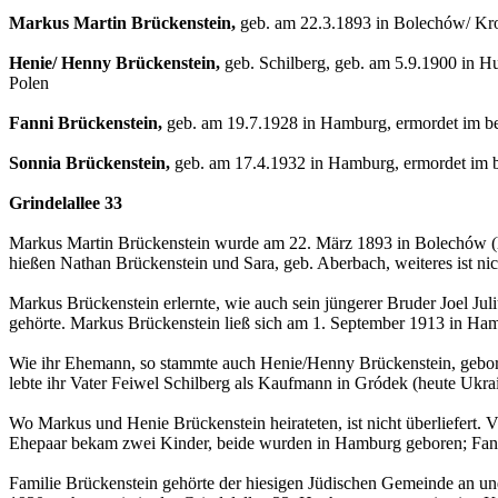
Markus Martin Brückenstein,
geb. am 22.3.1893 in Bolechów/ Kro
Henie/ Henny Brückenstein,
geb. Schilberg, geb. am 5.9.1900 in H
Polen
Fanni Brückenstein,
geb. am 19.7.1928 in Hamburg, ermordet im be
Sonnia Brückenstein,
geb. am 17.4.1932 in Hamburg, ermordet im b
Grindelallee 33
Markus Martin Brückenstein wurde am 22. März 1893 in Bolechów (heu
hießen Nathan Brückenstein und Sara, geb. Aberbach, weiteres ist nic
Markus Brückenstein erlernte, wie auch sein jüngerer Bruder Joel Ju
gehörte. Markus Brückenstein ließ sich am 1. September 1913 in Hamb
Wie ihr Ehemann, so stammte auch Henie/Henny Brückenstein, gebore
lebte ihr Vater Feiwel Schilberg als Kaufmann in Gródek (heute Ukrai
Wo Markus und Henie Brückenstein heirateten, ist nicht überliefert.
Ehepaar bekam zwei Kinder, beide wurden in Hamburg geboren; Fann
Familie Brückenstein gehörte der hiesigen Jüdischen Gemeinde an und 