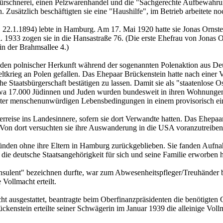
e Kürschnerei, einen Pelzwarenhandel und die "Sachgerechte Aufbewa
Zusätzlich beschäftigten sie eine "Haushilfe", im Betrieb arbeitete n
2.1.1894) lebte in Hamburg. Am 17. Mai 1920 hatte sie Jonas Ornstein
 1933 zogen sie in die Hansastraße 76. (Die erste Ehefrau von Jonas Or
n der Brahmsallee 4.)
en polnischer Herkunft während der sogenannten Polenaktion aus De
tkrieg an Polen gefallen. Das Ehepaar Brückenstein hatte nach einer Ve
 Staatsbürgerschaft bestätigen zu lassen. Damit sie als "staatenlose O
twa 17.000 Jüdinnen und Juden wurden bundesweit in ihren Wohnungen
nter menschenunwürdigen Lebensbedingungen in einem provisorisch ein
terreise ins Landesinnere, sofern sie dort Verwandte hatten. Das Ehep
 Von dort versuchten sie ihre Auswanderung in die USA voranzutreibe
den ohne ihre Eltern in Hamburg zurückgeblieben. Sie fanden Aufnah
ie deutsche Staatsangehörigkeit für sich und seine Familie erworben h
Konsulent" bezeichnen durfte, war zum Abwesenheitspfleger/Treuhänder
 Vollmacht erteilt.
cht ausgestattet, beantragte beim Oberfinanzpräsidenten die benötigt
enstein erteilte seiner Schwägerin im Januar 1939 die alleinige Vollm