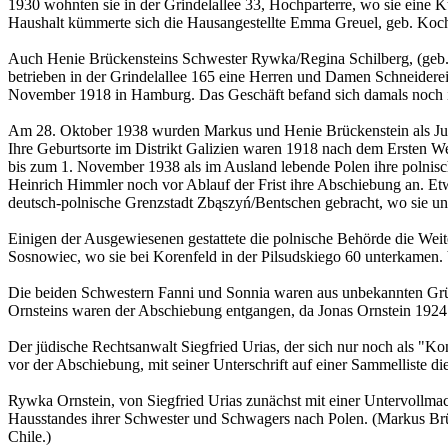
1930 wohnten sie in der Grindelallee 33, Hochparterre, wo sie ein
Haushalt kümmerte sich die Hausangestellte Emma Greuel, geb. Koch. 
Auch Henie Brückensteins Schwester Rywka/Regina Schilberg, (geb. 2
betrieben in der Grindelallee 165 eine Herren und Damen Schneiderei.
November 1918 in Hamburg. Das Geschäft befand sich damals noch i
Am 28. Oktober 1938 wurden Markus und Henie Brückenstein als Jud
Ihre Geburtsorte im Distrikt Galizien waren 1918 nach dem Ersten Wel
bis zum 1. November 1938 als im Ausland lebende Polen ihre polnische
Heinrich Himmler noch vor Ablauf der Frist ihre Abschiebung an. E
deutsch-polnische Grenzstadt Zbąszyń/Bentschen gebracht, wo sie u
Einigen der Ausgewiesenen gestattete die polnische Behörde die Wei
Sosnowiec, wo sie bei Korenfeld in der Pilsudskiego 60 unterkamen.
Die beiden Schwestern Fanni und Sonnia waren aus unbekannten Grün
Ornsteins waren der Abschiebung entgangen, da Jonas Ornstein 1924 d
Der jüdische Rechtsanwalt Siegfried Urias, der sich nur noch als "
vor der Abschiebung, mit seiner Unterschrift auf einer Sammelliste die
Rywka Ornstein, von Siegfried Urias zunächst mit einer Untervollma
Hausstandes ihrer Schwester und Schwagers nach Polen. (Markus Brück
Chile.)