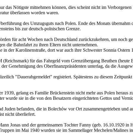
nur das Nötigste mitnehmen können, dies scheint nicht im Verborgenen
aratur überlassen worden waren.
Überführung des Umzugsguts nach Polen. Ende des Monats übernahm d
ensteins bis zur deutsch-polnischen Grenze.
ehörden für acht Wochen nach Deutschland zurückzukehren, um noch ge
gen die Bahnfahrt zu ihren Eltern nicht unternehmen.
ule in der Karolinenstraße, dort war auch ihre Schwester Sonnia Ostern
RM (Reichsmark) für das Fahrgeld vom Grenzübergang Beuthen (heut
der Genehmigung des Oberfinanzpräsidenten unterlag, da die Ausgewi
izeilich "Dauerabgemeldet" registriert. Spätestens zu diesem Zeitpun
 1939, gelang es Familie Brückenstein nicht mehr aus Polen heraus 
r wurde sie in die von den Besatzern eingerichteten Gettos und Vernic
nd Juden befanden, die in Bolechów vor Ort zusammengetrieben und au
t nicht überliefert.
 Mann Jonas und der gemeinsamen Tochter Fanny (geb. 16.10.1920 in 
Truppen im Mai 1940 wurden sie im Sammellager Mechelen/Malines inte