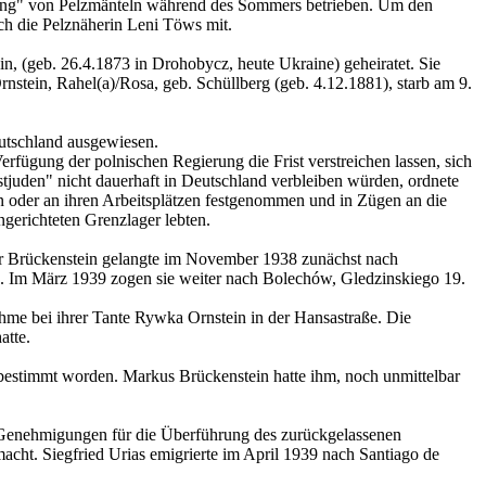
hrung" von Pelzmänteln während des Sommers betrieben. Um den
och die Pelznäherin Leni Töws mit.
, (geb. 26.4.1873 in Drohobycz, heute Ukraine) geheiratet. Sie
nstein, Rahel(a)/Rosa, geb. Schüllberg (geb. 4.12.1881), starb am 9.
utschland ausgewiesen.
rfügung der polnischen Regierung die Frist verstreichen lassen, sich
stjuden" nicht dauerhaft in Deutschland verbleiben würden, ordnete
 oder an ihren Arbeitsplätzen festgenommen und in Zügen an die
gerichteten Grenzlager lebten.
aar Brückenstein gelangte im November 1938 zunächst nach
n. Im März 1939 zogen sie weiter nach Bolechów, Gledzinskiego 19.
me bei ihrer Tante Rywka Ornstein in der Hansastraße. Die
atte.
 bestimmt worden. Markus Brückenstein hatte ihm, noch unmittelbar
en Genehmigungen für die Überführung des zurückgelassenen
acht. Siegfried Urias emigrierte im April 1939 nach Santiago de