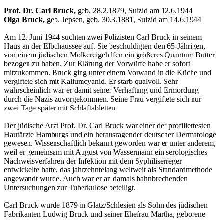
Prof. Dr. Carl Bruck,
geb. 28.2.1879, Suizid am 12.6.1944
Olga Bruck,
geb. Jepsen, geb. 30.3.1881, Suizid am 14.6.1944
Am 12. Juni 1944 suchten zwei Polizisten Carl Bruck in seinem
Haus an der Elbchaussee auf. Sie beschuldigten den 65-Jährigen,
von einem jüdischen Molkereigehilfen ein größeres Quantum Butter
bezogen zu haben. Zur Klärung der Vorwürfe habe er sofort
mitzukommen. Bruck ging unter einem Vorwand in die Küche und
vergiftete sich mit Kaliumcyanid. Er starb qualvoll. Sehr
wahrscheinlich war er damit seiner Verhaftung und Ermordung
durch die Nazis zuvorgekommen. Seine Frau vergiftete sich nur
zwei Tage später mit Schlaftabletten.
Der jüdische Arzt Prof. Dr. Carl Bruck war einer der profiliertesten
Hautärzte Hamburgs und ein herausragender deutscher Dermatologe
gewesen. Wissenschaftlich bekannt geworden war er unter anderem,
weil er gemeinsam mit August von Wassermann ein serologisches
Nachweisverfahren der Infektion mit dem Syphiliserreger
entwickelte hatte, das jahrzehntelang weltweit als Standardmethode
angewandt wurde. Auch war er an damals bahnbrechenden
Untersuchungen zur Tuberkulose beteiligt.
Carl Bruck wurde 1879 in Glatz/Schlesien als Sohn des jüdischen
Fabrikanten Ludwig Bruck und seiner Ehefrau Martha, geborene