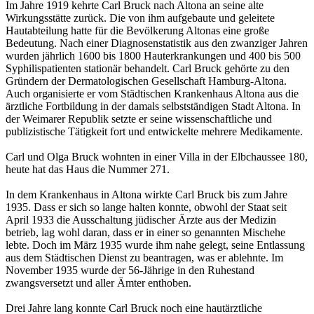
Im Jahre 1919 kehrte Carl Bruck nach Altona an seine alte
Wirkungsstätte zurück. Die von ihm aufgebaute und geleitete
Hautabteilung hatte für die Bevölkerung Altonas eine große
Bedeutung. Nach einer Diagnosenstatistik aus den zwanziger Jahren
wurden jährlich 1600 bis 1800 Hauterkrankungen und 400 bis 500
Syphilispatienten stationär behandelt. Carl Bruck gehörte zu den
Gründern der Dermatologischen Gesellschaft Hamburg-Altona.
Auch organisierte er vom Städtischen Krankenhaus Altona aus die
ärztliche Fortbildung in der damals selbstständigen Stadt Altona. In
der Weimarer Republik setzte er seine wissenschaftliche und
publizistische Tätigkeit fort und entwickelte mehrere Medikamente.
Carl und Olga Bruck wohnten in einer Villa in der Elbchaussee 180,
heute hat das Haus die Nummer 271.
In dem Krankenhaus in Altona wirkte Carl Bruck bis zum Jahre
1935. Dass er sich so lange halten konnte, obwohl der Staat seit
April 1933 die Ausschaltung jüdischer Ärzte aus der Medizin
betrieb, lag wohl daran, dass er in einer so genannten Mischehe
lebte. Doch im März 1935 wurde ihm nahe gelegt, seine Entlassung
aus dem Städtischen Dienst zu beantragen, was er ablehnte. Im
November 1935 wurde der 56-Jährige in den Ruhestand
zwangsversetzt und aller Ämter enthoben.
Drei Jahre lang konnte Carl Bruck noch eine hautärztliche