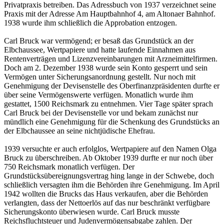
Privatpraxis betreiben. Das Adressbuch von 1937 verzeichnet seine
Praxis mit der Adresse Am Hauptbahnhof 4, am Altonaer Bahnhof.
1938 wurde ihm schließlich die Approbation entzogen.
Carl Bruck war vermögend; er besaß das Grundstück an der
Elbchaussee, Wertpapiere und hatte laufende Einnahmen aus
Rentenverträgen und Lizenzvereinbarungen mit Arzneimittelfirmen.
Doch am 2. Dezember 1938 wurde sein Konto gesperrt und sein
Vermögen unter Sicherungsanordnung gestellt. Nur noch mit
Genehmigung der Devisenstelle des Oberfinanzpräsidenten durfte er
über seine Vermögenswerte verfügen. Monatlich wurde ihm
gestattet, 1500 Reichsmark zu entnehmen. Vier Tage später sprach
Carl Bruck bei der Devisenstelle vor und bekam zunächst nur
mündlich eine Genehmigung für die Schenkung des Grundstücks an
der Elbchaussee an seine nichtjüdische Ehefrau.
1939 versuchte er auch erfolglos, Wertpapiere auf den Namen Olga
Bruck zu überschreiben. Ab Oktober 1939 durfte er nur noch über
750 Reichsmark monatlich verfügen. Der
Grundstücksübereignungsvertrag hing lange in der Schwebe, doch
schließlich versagten ihm die Behörden ihre Genehmigung. Im April
1942 wollten die Brucks das Haus verkaufen, aber die Behörden
verlangten, dass der Nettoerlös auf das nur beschränkt verfügbare
Sicherungskonto überwiesen wurde. Carl Bruck musste
Reichsfluchtsteuer und Judenvermögensabgabe zahlen. Der