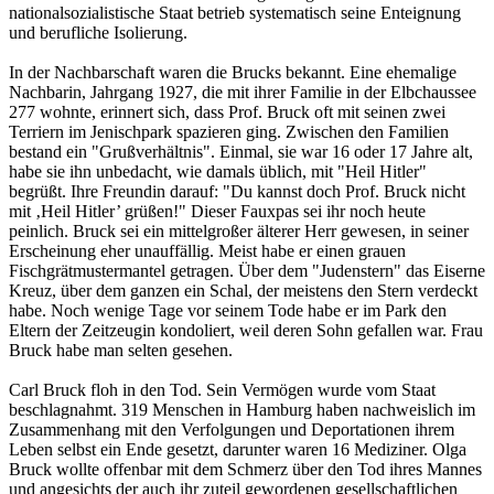
nationalsozialistische Staat betrieb systematisch seine Enteignung
und berufliche Isolierung.
In der Nachbarschaft waren die Brucks bekannt. Eine ehemalige
Nachbarin, Jahrgang 1927, die mit ihrer Familie in der Elbchaussee
277 wohnte, erinnert sich, dass Prof. Bruck oft mit seinen zwei
Terriern im Jenischpark spazieren ging. Zwischen den Familien
bestand ein "Grußverhältnis". Einmal, sie war 16 oder 17 Jahre alt,
habe sie ihn unbedacht, wie damals üblich, mit "Heil Hitler"
begrüßt. Ihre Freundin darauf: "Du kannst doch Prof. Bruck nicht
mit ‚Heil Hitler’ grüßen!" Dieser Fauxpas sei ihr noch heute
peinlich. Bruck sei ein mittelgroßer älterer Herr gewesen, in seiner
Erscheinung eher unauffällig. Meist habe er einen grauen
Fischgrätmustermantel getragen. Über dem "Judenstern" das Eiserne
Kreuz, über dem ganzen ein Schal, der meistens den Stern verdeckt
habe. Noch wenige Tage vor seinem Tode habe er im Park den
Eltern der Zeitzeugin kondoliert, weil deren Sohn gefallen war. Frau
Bruck habe man selten gesehen.
Carl Bruck floh in den Tod. Sein Vermögen wurde vom Staat
beschlagnahmt. 319 Menschen in Hamburg haben nachweislich im
Zusammenhang mit den Verfolgungen und Deportationen ihrem
Leben selbst ein Ende gesetzt, darunter waren 16 Mediziner. Olga
Bruck wollte offenbar mit dem Schmerz über den Tod ihres Mannes
und angesichts der auch ihr zuteil gewordenen gesellschaftlichen