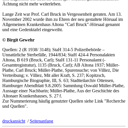
Ächtung nicht mehr weiterleben.
Lange Zeit war Prof. Carl Bruck in Vergessenheit geraten. Am 13.
November 2002 wurde ihm zu Ehren der neu gestaltete Hörsaal im
Allgemeinen Krankenhaus Altona "Carl Bruck"-Hörsaal genannt
und eine Gedenktafel eingeweiht.
© Birgit Gewehr
Quellen: 2 (R 1938/ 3148); StaH 314-5 Polizeibehörde –
Unnatürliche Sterbefälle, 1944/834; StaH 424-4 Personalakten
Altona, B 619 (Bruck, Carl); StaH 131-11 Personalamt (-
Gesamtregistratur), 1135 (Bruck, Carl); AB Altona 1937; Müller-
Plathe, Carl Bruck; Müller-Plathe, Spurensuche; von Villiez, Die
Vertreibung; v. Villiez, Mit aller Kraft, S. 237; Kopitzsch,
Hamburgische Biographie, III, S. 63; Stadtteilarchiv Ottensen,
Hamburger Abendblatt 9.8.2005: Sammlung Oswald Müller-Plathe,
Aussage einer Nachbarin; Müller-Plathe, Aus der Geschichte des
Altonaer Krankenhauses, S. 27 f.
Zur Nummerierung häufig genutzter Quellen siehe Link "Recherche
und Quellen".
druckansicht
/
Seitenanfang