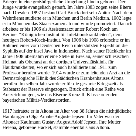
Brieger, in eine großbürgerliche Umgebung hinein geboren. Der
Junge wurde evangelisch getauft. Im Jahre 1883 zogen seine Eltern
nach Dresden. 1897 bestand Carl Bruck dort sein Abitur. Nach dem
Wehrdienst studierte er in München und Berlin Medizin. 1902 legte
er in München das Staatsexamen ab und wurde promoviert. Danach
arbeitete er bis 1906 als Assistenzarzt unter Robert Koch am
Berliner "Königlichen Institut für Infektionskrankheiten", dem
heutigen Robert-Koch-Institut. Von 1906 bis 1908 erforschte er im
Rahmen einer vom Deutschen Reich unterstützten Expedition die
Syphilis auf der Insel Java in Indonesien. Nach seiner Rückkehr im
Jahre 1908 übernahm er eine Stelle in Breslau, seiner schlesischen
Heimat, als Oberarzt an der dortigen Universitätsklinik für
Hautkrankheiten, wo er sich auch habilitierte und 1911 zum
Professor berufen wurde. 1914 wurde er zum leitenden Arzt an die
Dermatologische Klinik des Städtischen Krankenhauses Altona
berufen. Im selben Jahr wurde er für die gesamte Kriegszeit als
Stabsarzt der Reserve eingezogen. Bruck erhielt eine Reihe von
Auszeichnungen, wie das Eiserne Kreuz II. Klasse oder den
bayerischen Militär-Verdienstorden.
1917 heiratete er in Altona im Alter von 38 Jahren die nichtjüdische
Hamburgerin Olga Amalie Auguste Jepsen. Ihr Vater war der
Altonaer Kaufmann Gustav August Adolf Jepsen. Ihre Mutter
Helena, geborene Hackel, stammte ebenfalls aus Altona.