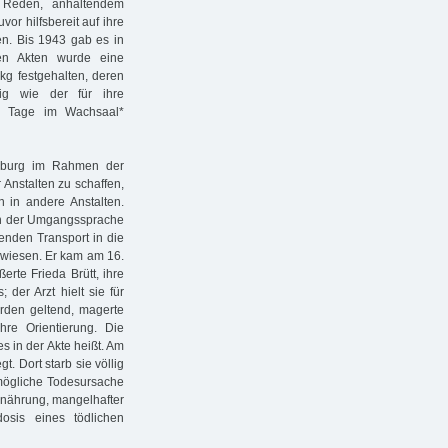
 Reden, anhaltendem
vor hilfsbereit auf ihre
en. Bis 1943 gab es in
en Akten wurde eine
g festgehalten, deren
ig wie der für ihre
ei Tage im Wachsaal*
amburg im Rahmen der
 Anstalten zu schaffen,
 in andere Anstalten.
, in der Umgangssprache
nden Transport in die
ewiesen. Er kam am 16.
te Frieda Brütt, ihre
der Arzt hielt sie für
erden geltend, magerte
hre Orientierung. Die
s in der Akte heißt. Am
t. Dort starb sie völlig
 mögliche Todesursache
ernährung, mangelhafter
osis eines tödlichen