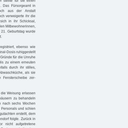
r stellte für sie einen
n. Das Fürsorgeamt in
ch aus der Anstalt
ch verweigerte ihr die
sich in ihr Schicksal,
 den Mitbewohnerinnen,
m 21. Geburtstag wurde
t.
egistriert, ebenso wie
inal-Dosis ruhiggestellt
. Gründe für die Unruhe
 Bis zu einem erneuten
falls durch ihr stilles,
r Abwaschküche, als sie
 Fensterscheibe zer­
e die Weisung erlassen
enhäusern zu behandeln
sie nach sechs Wochen
es Personals und schien
gutachten erstellt, dem
ndorf folgte. Zurück in
r nicht aufgetretene