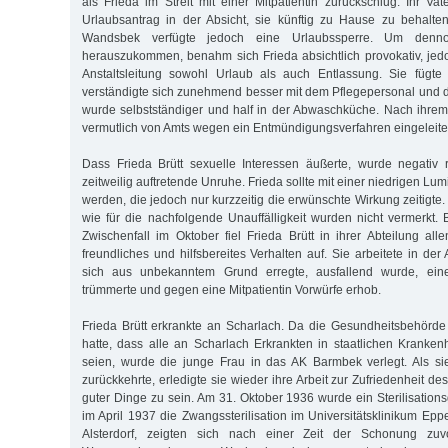
als Frieda im Streit mit einer Mitpatientin zurückschlug. Ihr Vate
Urlaubsantrag in der Absicht, sie künftig zu Hause zu behalte
Wandsbek verfügte jedoch eine Urlaubssperre. Um denno
herauszukommen, benahm sich Frieda absichtlich provokativ, jedo
Anstaltsleitung sowohl Urlaub als auch Entlassung. Sie fügte 
verständigte sich zunehmend besser mit dem Pflegepersonal und
wurde selbstständiger und half in der Abwaschküche. Nach ihre
vermutlich von Amts wegen ein Entmündigungs­verfahren eingeleite
Dass Frieda Brütt sexuelle Interessen äußerte, wurde negativ r
zeitweilig auftretende Unruhe. Frieda sollte mit einer niedrigen Lum
werden, die jedoch nur kurzzeitig die erwünschte Wirkung zeitigte
wie für die nachfolgende Unauffälligkeit wurden nicht vermerkt.
Zwischen­fall im Oktober fiel Frieda Brütt in ihrer Abteilung allen
freundliches und hilfsbereites Verhalten auf. Sie arbeitete in de
sich aus unbekanntem Grund erregte, ausfallend wurde, eine
trümmerte und gegen eine Mitpatientin Vorwürfe erhob.
Frieda Brütt erkrankte an Scharlach. Da die Gesundheitsbehörd
hatte, dass alle an Scharlach Erkrankten in staatlichen Krank
seien, wurde die junge Frau in das AK Barmbek verlegt. Als 
zurückkehrte, erledigte sie wieder ihre Arbeit zur Zufriedenheit d
guter Dinge zu sein. Am 31. Oktober 1936 wurde ein Sterilisations
im April 1937 die Zwangssterilisation im Universitätsklinikum Eppe
Alsterdorf, zeigten sich nach einer Zeit der Schonung zuvo