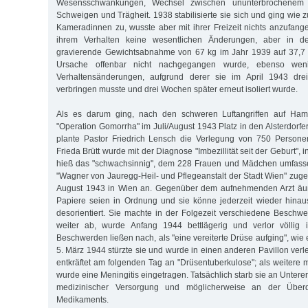
Wesensschwankungen, Wechsel zwischen ununterbrochenem
Schweigen und Trägheit. 1938 stabilisierte sie sich und ging wie zu
Kameradinnen zu, wusste aber mit ihrer Freizeit nichts anzufang
ihrem Verhalten keine wesentlichen Änderungen, aber in d
gravierende Gewichtsabnahme von 67 kg im Jahr 1939 auf 37,7 k
Ursache offenbar nicht nachgegangen wurde, ebenso wen
Verhaltensänderungen, aufgrund derer sie im April 1943 dr
verbringen musste und drei Wochen später erneut isoliert wurde.
Als es darum ging, nach den schweren Luftangriffen auf H
"Operation Gomorrha" im Juli/August 1943 Platz in den Alsterdorfer
plante Pastor Friedrich Lensch die Verlegung von 750 Personen
Frieda Brütt wurde mit der Diagnose "Imbezillität seit der Geburt"
hieß das "schwachsinnig", dem 228 Frauen und Mädchen umfasse
"Wagner von Jauregg-Heil- und Pflegeanstalt der Stadt Wien" zug
August 1943 in Wien an. Gegenüber dem aufnehmenden Arzt äußer
Papiere seien in Ordnung und sie könne jederzeit wieder hinaus; 
desorientiert. Sie machte in der Folgezeit verschiedene Beschw
weiter ab, wurde Anfang 1944 bettlägerig und verlor völlig i
Beschwerden ließen nach, als "eine vereiterte Drüse aufging", wie e
5. März 1944 stürzte sie und wurde in einen anderen Pavillon verleg
entkräftet am folgenden Tag an "Drüsentuberkulose"; als weitere
wurde eine Meningitis eingetragen. Tatsächlich starb sie an Unter
medizinischer Versorgung und möglicherweise an der Überd
Medikaments.