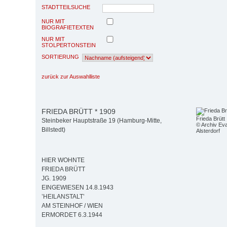
STADTTEILSUCHE
NUR MIT
BIOGRAFIETEXTEN
NUR MIT
STOLPERTONSTEIN
SORTIERUNG
zurück zur Auswahlliste
FRIEDA BRÜTT * 1909
Frieda Brütt
Steinbeker Hauptstraße 19 (Hamburg-Mitte,
© Archiv Eva
Billstedt)
Alsterdorf
HIER WOHNTE
FRIEDA BRÜTT
JG. 1909
EINGEWIESEN 14.8.1943
’HEILANSTALT’
AM STEINHOF / WIEN
ERMORDET 6.3.1944