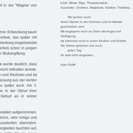
Łódź, Minsk, Riga, Theresienstadt,
44 in der "Wagner von
Auschwitz, Chelmno, Majdanek, Sobibor, Treblinka ..
Wir suchen euch,
deren Namen in den Archiven und im Himmel
geschrieben sind.
Wir begegnen euch an Orten der Angst und
 ihrer Entwicklung kaum
Verfolgung,
inbek, das später mit
wir erkennen euch in euren Kindern und Enkeln.
h Hamburg eingemeindet
Die Steine sprechen von euch,
erließ schon in jungen
jeden Tag.
r Blutvergiftung.
Ihr seid nicht vergessen.
ek wurde deutlich, dass
Inge Grolle
nicht mithalten konnte.
en und Rechnen und tat
lassung aus der vierten
sie später auch. Am 3.
ie in der Obhut ihrer
 Geburt an in seiner
 Anstalten aufgenommen,
liche, sehr ruhige und
ausarbeiten übernahm.
rigkeiten tauchten auf,