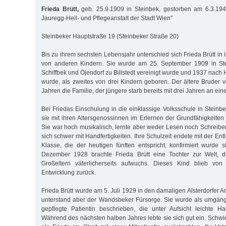
Frieda Brütt,
geb. 25.9.1909 in Steinbek, gestorben am 6.3.19
Jauregg-Heil- und Pflegeanstalt der Stadt Wien"
Steinbeker Hauptstraße 19 (Steinbeker Straße 20)
Bis zu ihrem sechsten Lebensjahr unterschied sich Frieda Brütt in
von anderen Kindern. Sie wurde am 25. September 1909 in Ste
Schiffbek und Öjendorf zu Billstedt vereinigt wurde und 1937 nac
wurde, als zweites von drei Kindern geboren. Der ältere Bruder v
Jahren die Familie, der jüngere starb bereits mit drei Jahren an eine
Bei Friedas Einschulung in die einklassige Volksschule in Steinb
sie mit ihren Altersgenossinnen im Erlernen der Grundfähigkeiten 
Sie war hoch musikalisch, lernte aber weder Lesen noch Schreib
sich schwer mit Handfertigkeiten. Ihre Schulzeit endete mit der Ent
Klasse, die der heutigen fünften entspricht; konfirmiert wurde 
Dezember 1928 brachte Frieda Brütt eine Tochter zur Welt, d
Großeltern väterlicherseits aufwuchs. Dieses Kind blieb von
Entwicklung zurück.
Frieda Brütt wurde am 5. Juli 1929 in den damaligen Alsterdorfer
unterstand aber der Wandsbeker Fürsorge. Sie wurde als umgäng
gepflegte Patientin beschrieben, die unter Aufsicht leichte H
Während des nächsten halben Jahres lebte sie sich gut ein. Schwie