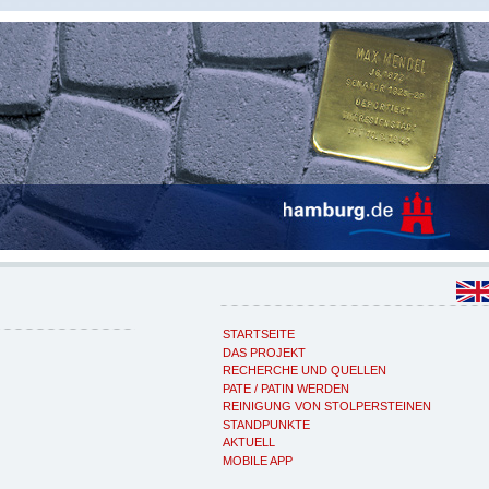
STARTSEITE
DAS PROJEKT
RECHERCHE UND QUELLEN
PATE / PATIN WERDEN
REINIGUNG VON STOLPERSTEINEN
STANDPUNKTE
AKTUELL
MOBILE APP