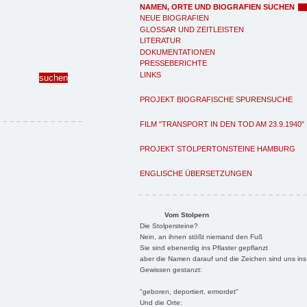
NAMEN, ORTE UND BIOGRAFIEN SUCHEN
NEUE BIOGRAFIEN
GLOSSAR UND ZEITLEISTEN
LITERATUR
DOKUMENTATIONEN
PRESSEBERICHTE
LINKS
PROJEKT BIOGRAFISCHE SPURENSUCHE
FILM "TRANSPORT IN DEN TOD AM 23.9.1940"
PROJEKT STOLPERTONSTEINE HAMBURG
ENGLISCHE ÜBERSETZUNGEN
Vom Stolpern
Die Stolpersteine?
Nein, an ihnen stößt niemand den Fuß
Sie sind ebenerdig ins Pflaster gepflanzt
aber die Namen darauf und die Zeichen sind uns ins
Gewissen gestanzt:
"geboren, deportiert, ermordet"
Und die Orte: