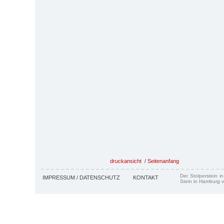
druckansicht
/
Seitenanfang
Der Stolperstein i
IMPRESSUM / DATENSCHUTZ
KONTAKT
Stein in Hamburg v