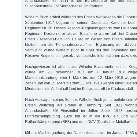
Amandastraße 49, 1911 in die Bartelsstraße 58/ Sternscha
Susannenstraße 35/ Sternschanze, im Parterre.
Wilhelm Buch erhielt während des Ersten Weltkrieges die Einber
September 1917 begann er seinen Dienst als Kanonier beim Re
Regiment Nr. 20. Dieses Reserve-Regiment gehörte zum Lauenburg
Regiment. Dessen drei aktiven Bataillone waren auf drei Divisio
Ersatz (Reserve)-Bataillon. Es lag im Wesen von Ersatz-Bataill
bleiben, um als "Personalreservoir" zur Ergänzung der aktiven
Vermutlich wurde Wilhelm Buch in einer der drei Divisionen un
Reserve-Regiment eingesetzt, verlässliche Informationen dazu exist
Nachgewiesen ist aber, dass Wilhelm Buch mehrmals in Kriegs
wurde: am 20. November 1917, am 7. Januar 1918 wege
Mandelentzündung, vom 1. März bis zum 12. März 1918 wegen 
Zehen und von 15. März bis zum 11. Mai 1918 wegen einer Quetsc
Mindestens ein Aufenthalt fand im Kriegslazarett Le Chateau statt.
Nach Aussagen seines Sohnes Wilhelm Buch jun. arbeitete sein 
Ersten Weltkrieg als Dreher in Hamburg. Seit 1921 wohnte
Amandastraße 35/ Eimsbüttel im dritten Stock. 1928 besta
Führerscheinprüfung. 1929 trat er in die KPD ein und wur
Rotfrontkämpferbund (RFB) und dem DMV (Deutscher Metallarbeite
Mit der Machtergreifung der Nationalsozialisten im Januar 1933 g