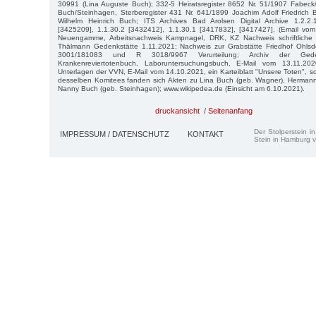
30991 (Lina Auguste Buch); 332-5 Heiratsregister 8652 Nr. 51/1907 Fabec
Buch/Steinhagen, Sterberegister 431 Nr. 641/1899 Joachim Adolf Friedrich
Wilhelm Heinrich Buch; ITS Archives Bad Arolsen Digital Archive 1.2.2.
[3425209], 1.1.30.2 [3432412], 1.1.30.1 [3417832], [3417427], (Email vom
Neuengamme, Arbeitsnachweis Kampnagel, DRK, KZ Nachweis schriftliche 
Thälmann Gedenkstätte 1.11.2021; Nachweis zur Grabstätte Friedhof Ohlsdo
3001/181083 und R 3018/9967 Verurteilung; Archiv der Gede
Krankenreviertotenbuch, Laboruntersuchungsbuch, E-Mail vom 13.11.20
Unterlagen der VVN, E-Mail vom 14.10.2021, ein Karteiblatt "Unsere Toten", 
desselben Komitees fanden sich Akten zu Lina Buch (geb. Wagner), Herman
Nanny Buch (geb. Steinhagen); www.wikipedea.de (Einsicht am 6.10.2021).
druckansicht
/
Seitenanfang
Der Stolperstein i
IMPRESSUM / DATENSCHUTZ
KONTAKT
Stein in Hamburg v