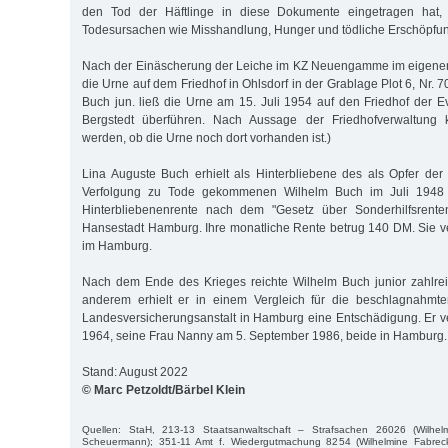
den Tod der Häftlinge in diese Dokumente eingetragen hat, 
Todesursachen wie Misshandlung, Hunger und tödliche Erschöpfung
Nach der Einäscherung der Leiche im KZ Neuengamme im eigene
die Urne auf dem Friedhof in Ohlsdorf in der Grablage Plot 6, Nr. 7
Buch jun. ließ die Urne am 15. Juli 1954 auf den Friedhof der E
Bergstedt überführen. Nach Aussage der Friedhofverwaltung ka
werden, ob die Urne noch dort vorhanden ist.)
Lina Auguste Buch erhielt als Hinterbliebene des als Opfer der n
Verfolgung zu Tode gekommenen Wilhelm Buch im Juli 1948 
Hinterbliebenenrente nach dem ʺGesetz über Sonderhilfsrente
Hansestadt Hamburg. Ihre monatliche Rente betrug 140 DM. Sie ve
im Hamburg.
Nach dem Ende des Krieges reichte Wilhelm Buch junior zahlrei
anderem erhielt er in einem Vergleich für die beschlagnahmt
Landesversicherungsanstalt in Hamburg eine Entschädigung. Er v
1964, seine Frau Nanny am 5. September 1986, beide in Hamburg.
Stand: August 2022
© Marc Petzoldt/Bärbel Klein
Quellen: StaH, 213-13 Staatsanwaltschaft – Strafsachen 26026 (Wilhe
Scheuermann); 351-11 Amt f. Wiedergutmachung 8254 (Wilhelmine Fabreck