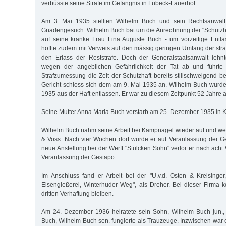
verbüsste seine Strafe im Gefängnis in Lübeck-Lauerhof.
Am 3. Mai 1935 stellten Wilhelm Buch und sein Rechtsanwalt 
Gnadengesuch. Wilhelm Buch bat um die Anrechnung der "Schutzhaf
auf seine kranke Frau Lina Auguste Buch - um vorzeitige Entla
hoffte zudem mit Verweis auf den mässig geringen Umfang der stra
den Erlass der Reststrafe. Doch der Generalstaatsanwalt leh
wegen der angeblichen Gefährlichkeit der Tat ab und führte 
Strafzumessung die Zeit der Schutzhaft bereits stillschweigend b
Gericht schloss sich dem am 9. Mai 1935 an. Wilhelm Buch wurd
1935 aus der Haft entlassen. Er war zu diesem Zeitpunkt 52 Jahre al
Seine Mutter Anna Maria Buch verstarb am 25. Dezember 1935 in Ki
Wilhelm Buch nahm seine Arbeit bei Kampnagel wieder auf und w
& Voss. Nach vier Wochen dort wurde er auf Veranlassung der G
neue Anstellung bei der Werft "Stülcken Sohn" verlor er nach ach
Veranlassung der Gestapo.
Im Anschluss fand er Arbeit bei der "U.v.d. Osten & Kreisinge
Eisengießerei, Winterhuder Weg", als Dreher. Bei dieser Firma k
dritten Verhaftung bleiben.
Am 24. Dezember 1936 heiratete sein Sohn, Wilhelm Buch jun
Buch, Wilhelm Buch sen. fungierte als Trauzeuge. Inzwischen war 