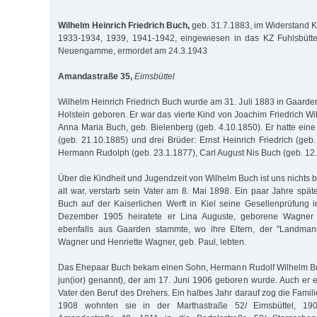
Wilhelm Heinrich Friedrich Buch,
geb. 31.7.1883, im Widerstand 
1933-1934, 1939, 1941-1942, eingewiesen in das KZ Fuhlsbüttel
Neuengamme, ermordet am 24.3.1943
Amandastraße 35,
Eimsbüttel
Wilhelm Heinrich Friedrich Buch wurde am 31. Juli 1883 in Gaarden
Holstein geboren. Er war das vierte Kind von Joachim Friedrich W
Anna Maria Buch, geb. Bielenberg (geb. 4.10.1850). Er hatte ein
(geb. 21.10.1885) und drei Brüder: Ernst Heinrich Friedrich (geb
Hermann Rudolph (geb. 23.1.1877), Carl August Nis Buch (geb. 12
Über die Kindheit und Jugendzeit von Wilhelm Buch ist uns nichts b
alt war, verstarb sein Vater am 8. Mai 1898. Ein paar Jahre spät
Buch auf der Kaiserlichen Werft in Kiel seine Gesellenprüfung 
Dezember 1905 heiratete er Lina Auguste, geborene Wagner (
ebenfalls aus Gaarden stammte, wo ihre Eltern, der "Landmann
Wagner und Henriette Wagner, geb. Paul, lebten.
Das Ehepaar Buch bekam einen Sohn, Hermann Rudolf Wilhelm Bu
jun(ior) genannt), der am 17. Juni 1906 geboren wurde. Auch er e
Vater den Beruf des Drehers. Ein halbes Jahr darauf zog die Fami
1908 wohnten sie in der Marthastraße 52/ Eimsbüttel, 19