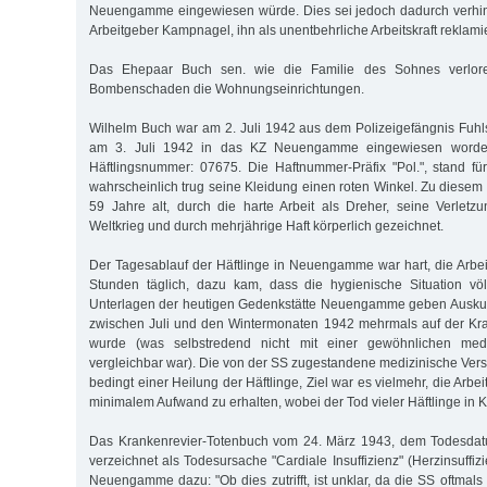
Neuengamme eingewiesen würde. Dies sei jedoch dadurch verhin
Arbeitgeber Kampnagel, ihn als unentbehrliche Arbeitskraft reklamie
Das Ehepaar Buch sen. wie die Familie des Sohnes verlor
Bombenschaden die Wohnungseinrichtungen.
Wilhelm Buch war am 2. Juli 1942 aus dem Polizeigefängnis Fuhls
am 3. Juli 1942 in das KZ Neuengamme eingewiesen worden.
Häftlingsnummer: 07675. Die Haftnummer-Präfix "Pol.", stand für 
wahrscheinlich trug seine Kleidung einen roten Winkel. Zu diesem
59 Jahre alt, durch die harte Arbeit als Dreher, seine Verlet
Weltkrieg und durch mehrjährige Haft körperlich gezeichnet.
Der Tagesablauf der Häftlinge in Neuengamme war hart, die Arbeit
Stunden täglich, dazu kam, dass die hygienische Situation völ
Unterlagen der heutigen Gedenkstätte Neuengamme geben Auskun
zwischen Juli und den Wintermonaten 1942 mehrmals auf der Kra
wurde (was selbstredend nicht mit einer gewöhnlichen medi
vergleichbar war). Die von der SS zugestandene medizinische Vers
bedingt einer Heilung der Häftlinge, Ziel war es vielmehr, die Arbeit
minimalem Aufwand zu erhalten, wobei der Tod vieler Häftlinge i
Das Krankenrevier-Totenbuch vom 24. März 1943, dem Todesdat
verzeichnet als Todesursache "Cardiale Insuffizienz" (Herzinsuffiz
Neuengamme dazu: "Ob dies zutrifft, ist unklar, da die SS oftmals 