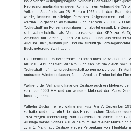
ins Visier der Verfolgungsorgane. Wilhelm Buch wurde Opfer gleich
Repressionsmaßnahmen gegen Kommunisten. Aufgrund der "Veror
Volk und Staat", die am 28. Februar 1933 nach dem Brand des
wurde, konnten missliebige Personen festgenommen und belie
werden. So geschah es Wilhelm Buch, der vom 26. Juli 1933 bis
"Schutzhaft" im Konzentrationslager Fuhlsbüttel einsaß. Die Begr
sich wahrscheinlich als Vertrauensperson der KPD zur Verfüg
Absender auf Briefen genannt zur werden. Ebenfalls verhaftet 
Auguste Buch, Wilhelm jun. und die zukünftige Schwiegertoch
Buch, geborene Steinhagen.
Die Ehefrau und Schwiegertochter kamen nach 12 Wochen frei, W
bis Mai 1934 inhaftiert. Wilhelm Buch sen. Wurde gleich nach s
"Schutzhäftling" in Untersuchungshaft genommen, die vom 13. Apri
andauerte. Wieder entlassen, fand er Arbeit als Dreher bei der Fi
Während der Verhaftung hatte die Gestapo auch ein Motorrad der
von über 1000 RM und ein weiteres Motorrad der Marke Supe
beschlagnahmt.
Wilhelm Buchs Freiheit währte nur kurz: Am 7. September 19
verhaftet und durch ein Urteil des Hanseatischen Oberlandesge
1934 wegen Vorbereitung zum Hochverrat zu einem Jahr Gefäng
Aussage seines Sohnes war Wilhelm im Besitz einer Maizeitung
zum 1. Mai), laut Gestapo wegen Verbreitung von Flugblättern 