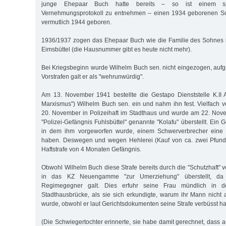
junge Ehepaar Buch hatte bereits – so ist einem spät
Vernehmungsprotokoll zu entnehmen – einen 1934 geborenen So
vermutlich 1944 geboren.
1936/1937 zogen das Ehepaar Buch wie die Familie des Sohnes i
Eimsbüttel (die Hausnummer gibt es heute nicht mehr).
Bei Kriegsbeginn wurde Wilhelm Buch sen. nicht eingezogen, aufgr
Vorstrafen galt er als "wehrunwürdig".
Am 13. November 1941 bestellte die Gestapo Dienststelle K.I
Marxismus") Wilhelm Buch sen. ein und nahm ihn fest. Vielfach ve
20. November in Polizeihaft im Stadthaus und wurde am 22. Nov
"Polizei-Gefängnis Fuhlsbüttel" genannte "Kolafu" überstellt. Ein G
in dem ihm vorgeworfen wurde, einem Schwerverbrecher eine P
haben. Deswegen und wegen Hehlerei (Kauf von ca. zwei Pfund B
Haftstrafe von 4 Monaten Gefängnis.
Obwohl Wilhelm Buch diese Strafe bereits durch die "Schutzhaft" v
in das KZ Neuengamme "zur Umerziehung" überstellt, da
Regimegegner galt. Dies erfuhr seine Frau mündlich in de
Stadthausbrücke, als sie sich erkundigte, warum ihr Mann nicht 
wurde, obwohl er laut Gerichtsdokumenten seine Strafe verbüsst h
(Die Schwiegertochter erinnerte, sie habe damit gerechnet, dass