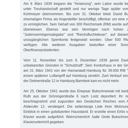
Am 9. März 1939 begann die "Arisierung", sein Labor wurde be
unter Treuhandschaft gestellt und nur wenige Tage später vo
Kohlmeyer übernommen. Bis zum 31. Oktober blieb David Bu
ehemaligen Firma als Angestellter beschäftigt, offenbar um eine
zu ermöglichen. Sein Gehalt von 300 Reichsmark (RM) wurde auf
überwiesen. Ebenso war sein Vermögen nach hohen Z
"Judenvermögensabgabe" und "Reichsfluchtsteuer", auf diese
unzugänglichen Sperrkonto festgesetzt worden. Über 500 RM
verfügen. Alle weiteren Ausgaben bedurften einer Son
Oberfinanzpräsidenten.
Vom 11. November bis zum 6. Dezember 1939 geriet Davi
unbekannten Gründen in "Schutzhaft". Sein Kontorhaus in der G
am 31. März 1941 von der Hansestadt Hamburg für 39.000 RM 
einem späteren Luftangriff auf Hamburg zerstört. Zum Verkauf ei
der Detmerstraße 12 in Hamburg-Barmbek kam es nicht mehr.
Am 25. Oktober 1941 wurde das Ehepaar Bukschnewski mit beid
Ruth aus der Gröningerstraße 6 nach Lodz deportiert. Ihr re
beschlagnahmt und zugunsten des Deutschen Reiches vom Au
Alsterufer 12, versteigert. Die seitenlange Liste ihrer Wohnu
Einblick in einen gutsituierten Hausstand. Er erzielte einen Erlö
Klavier wurde aufgeführt. Wahrscheinlich hatte Grete Bukschne
Klavierunterricht gegeben.