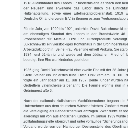
1918 Alleininhaber des Labors. Er modernisierte es "nach den ne
der Neuzeit" und erweiterte das Labor durch die Einrichtu
Hüttenabteilung, sowie einer Edelmetallprobieranstalt. 1919 
Deutsche Ölhändlerverein E.V. in Bremen es zum "Vertrauenslabora
Für ein Jahr, von 1920 bis 1921, unterhielt David Bukschnewski e
am ehemaligen Standort des Labors in der Brandstwiete 46. 
Probenehmer für Metalle, Erze und Hüttenprodukte vereidig
Bukschnewski ein vierstöckiges Kontorhaus in der Gröningerstraße
Arbeitsplatz dorthin. Seine Frau Valentine erhielt Prokura. Sie starb
1934, erst 51-jährig und wurde auf dem Jüdischen Friedhof Il
beerdigt. Ihre Ehe war kinderlos geblieben.
1935 ging David Bukschnewski eine zweite Ehe mit der 28 Jahre 
Grete Steiner ein. Ihr erstes Kind Erwin Eisik kam am 18. Juli 1
folgte ein Jahr später am 11. Juli 1937. Beide Kinder wurden n
Großeltern väterlicherseits benannt. Die Familie wohnte nun in
Gröningerstraße 6.
Nach der nationalsozialistischen Machtübernahme begann die 
Unternehmer aus dem deutschen Wirtschaftsleben. Zunächst wur
die Vereidigung als Handelschemiker entzogen. Zwar durfte er n
allerdings nur von ausländischen Kunden. Im Januar 1939 wurde
Zollfahndungsstelle überprüft und unter vorläufige "Sicherungsanor
Vorgang wurde von der Hamburger Devisenstelle des Oberfinanzp