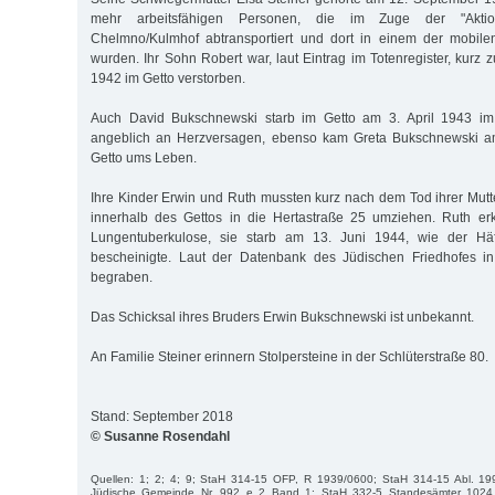
mehr arbeitsfähigen Personen, die im Zuge der "Akti
Chelmno/Kulmhof abtransportiert und dort in einem der mobil
wurden. Ihr Sohn Robert war, laut Eintrag im Totenregister, kurz
1942 im Getto verstorben.
Auch David Bukschnewski starb im Getto am 3. April 1943 im 
angeblich an Herzversagen, ebenso kam Greta Bukschnewski a
Getto ums Leben.
Ihre Kinder Erwin und Ruth mussten kurz nach dem Tod ihrer Mut
innerhalb des Gettos in die Hertastraße 25 umziehen. Ruth er
Lungentuberkulose, sie starb am 13. Juni 1944, wie der Häft
bescheinigte. Laut der Datenbank des Jüdischen Friedhofes i
begraben.
Das Schicksal ihres Bruders Erwin Bukschnewski ist unbekannt.
An Familie Steiner erinnern Stolpersteine in der Schlüterstraße 80.
Stand: September 2018
© Susanne Rosendahl
Quellen: 1; 2; 4; 9; StaH 314-15 OFP, R 1939/0600; StaH 314-15 Abl. 19
Jüdische Gemeinde Nr. 992 e 2 Band 1; StaH 332-5 Standesämter 1024