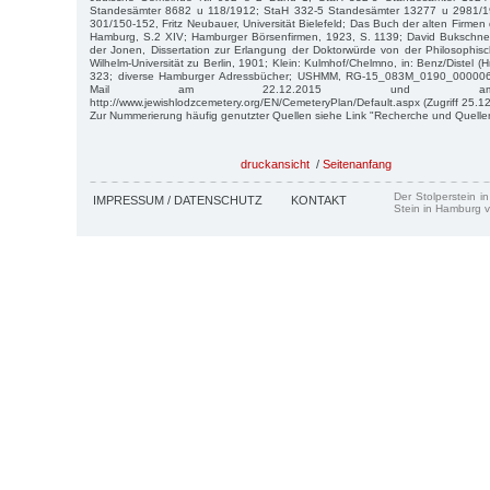
Standesämter 8682 u 118/1912; StaH 332-5 Standesämter 13277 u 2981/
301/150-152, Fritz Neubauer, Universität Bielefeld; Das Buch der alten Firme
Hamburg, S.2 XIV; Hamburger Börsenfirmen, 1923, S. 1139; David Bukschn
der Jonen, Dissertation zur Erlangung der Doktorwürde von der Philosophisch
Wilhelm-Universität zu Berlin, 1901; Klein: Kulmhof/Chelmno, in: Benz/Distel (H
323; diverse Hamburger Adressbücher; USHMM, RG-15_083M_0190_0000065
Mail am 22.12.2015 und am 2
http://www.jewishlodzcemetery.org/EN/CemeteryPlan/Default.aspx (Zugriff 25.1
Zur Nummerierung häufig genutzter Quellen siehe Link "Recherche und Quelle
druckansicht
/
Seitenanfang
Der Stolperstein i
IMPRESSUM / DATENSCHUTZ
KONTAKT
Stein in Hamburg v