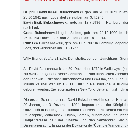
David Bukschnewski
,
Grete Bukschnewski
,
Ruth Bukschnewski
Dr. phil. David Israel Bukschnewski,
geb. am 20.12.1872 in Wol
25.10.1941 nach Lodz, dort verstorben am 3.4.1943
Erwin Eisik Bukschnewski,
geb. am 18.7.1936 in Hamburg, dep
nach Lodz
Grete Bukschnewski,
geb. Steiner, geb. am 21.12.1900 in Ha
25.10.1941 nach Lodz, dort verstorben am 18.1.1944.
Ruth Lea Bukschnewski,
geb. am 11.7.1937 in Hamburg, deporti
Lodz, dort verstorben am 13.6.1944
Willy-Brandt-Straße 21/Ecke Domstraße, vor dem Zürichhaus (Gröni
Als David Bukschnewski am 20. Dezember 1872 in Wolkowysk (heut
zur Welt kam, gehörte seine Geburtsstadt zum Russischen Zarenrei
der Landwirt Eisik/Isack Bukschnewski und Lea/Lina, geb. Lurie. 
Miriam Paisner war am 15. Juli 1887 in Neustadt (heute Kudirk
geboren worden. Sie lebte später in New York. Seit wann, ist nicht üb
Die ersten Schuljahre hatte David Bukschnewski in seiner Heimat 
20 Jahren, am 3. Dezember 1894, begann er an der Königliche
Universität in Berlin (heute Humboldt-Universität zu Berlin) ein S
Philosophie, Mathematik, Physik, Botanik, Mineralogie und Tech
Hauptinteresse galt der Chemie und den verwandten Naturw
Dissertation zur Erlangung der Doktorwürde "Über die Wanderung 