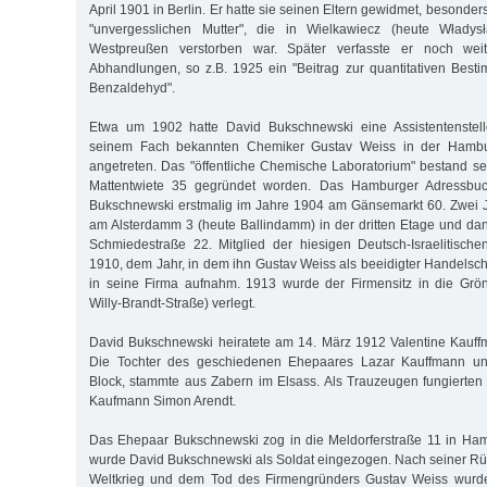
April 1901 in Berlin. Er hatte sie seinen Eltern gewidmet, besond
"unvergesslichen Mutter", die in Wielkawiecz (heute Włady
Westpreußen verstorben war. Später verfasste er noch weite
Abhandlungen, so z.B. 1925 ein "Beitrag zur quantitativen Bes
Benzaldehyd".
Etwa um 1902 hatte David Bukschnewski eine Assistentenstel
seinem Fach bekannten Chemiker Gustav Weiss in der Hambu
angetreten. Das "öffentliche Chemische Laboratorium" bestand se
Mattentwiete 35 gegründet worden. Das Hamburger Adressbuc
Bukschnewski erstmalig im Jahre 1904 am Gänsemarkt 60. Zwei J
am Alsterdamm 3 (heute Ballindamm) in der dritten Etage und dann
Schmiedestraße 22. Mitglied der hiesigen Deutsch-Israelitisc
1910, dem Jahr, in dem ihn Gustav Weiss als beeidigter Handelsc
in seine Firma aufnahm. 1913 wurde der Firmensitz in die Grön
Willy-Brandt-Straße) verlegt.
David Bukschnewski heiratete am 14. März 1912 Valentine Kauff
Die Tochter des geschiedenen Ehepaares Lazar Kauffmann und
Block, stammte aus Zabern im Elsass. Als Trauzeugen fungierte
Kaufmann Simon Arendt.
Das Ehepaar Bukschnewski zog in die Meldorferstraße 11 in Ha
wurde David Bukschnewski als Soldat eingezogen. Nach seiner R
Weltkrieg und dem Tod des Firmengründers Gustav Weiss wurd