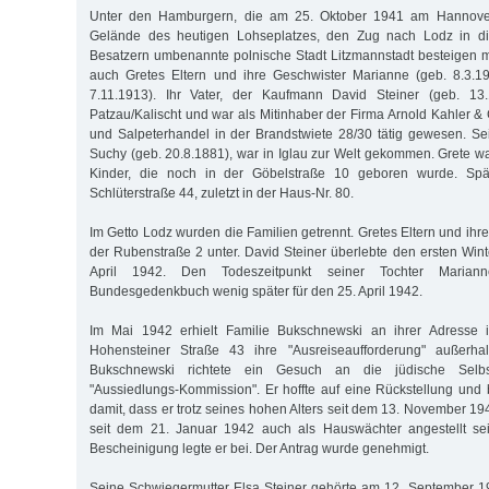
Unter den Hamburgern, die am 25. Oktober 1941 am Hannove
Gelände des heutigen Lohseplatzes, den Zug nach Lodz in d
Besatzern umbenannte polnische Stadt Litzmannstadt besteigen 
auch Gretes Eltern und ihre Geschwister Marianne (geb. 8.3.1
7.11.1913). Ihr Vater, der Kaufmann David Steiner (geb. 13
Patzau/Kalischt und war als Mitinhaber der Firma Arnold Kahler & 
und Salpeterhandel in der Brandstwiete 28/30 tätig gewesen. Se
Suchy (geb. 20.8.1881), war in Iglau zur Welt gekommen. Grete war
Kinder, die noch in der Göbelstraße 10 geboren wurde. Spät
Schlüterstraße 44, zuletzt in der Haus-Nr. 80.
Im Getto Lodz wurden die Familien getrennt. Gretes Eltern und ih
der Rubenstraße 2 unter. David Steiner überlebte den ersten Winte
April 1942. Den Todeszeitpunkt seiner Tochter Mariann
Bundesgedenkbuch wenig später für den 25. April 1942.
Im Mai 1942 erhielt Familie Bukschnewski an ihrer Adresse 
Hohensteiner Straße 43 ihre "Ausreiseaufforderung" außerha
Bukschnewski richtete ein Gesuch an die jüdische Selbs
"Aussiedlungs-Kommission". Er hoffte auf eine Rückstellung und 
damit, dass er trotz seines hohen Alters seit dem 13. November 1941
seit dem 21. Januar 1942 auch als Hauswächter angestellt se
Bescheinigung legte er bei. Der Antrag wurde genehmigt.
Seine Schwiegermutter Elsa Steiner gehörte am 12. September 19