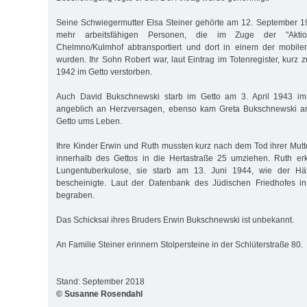
Seine Schwiegermutter Elsa Steiner gehörte am 12. September 19
mehr arbeitsfähigen Personen, die im Zuge der "Akti
Chelmno/Kulmhof abtransportiert und dort in einem der mobil
wurden. Ihr Sohn Robert war, laut Eintrag im Totenregister, kurz
1942 im Getto verstorben.
Auch David Bukschnewski starb im Getto am 3. April 1943 im 
angeblich an Herzversagen, ebenso kam Greta Bukschnewski a
Getto ums Leben.
Ihre Kinder Erwin und Ruth mussten kurz nach dem Tod ihrer Mut
innerhalb des Gettos in die Hertastraße 25 umziehen. Ruth er
Lungentuberkulose, sie starb am 13. Juni 1944, wie der Häft
bescheinigte. Laut der Datenbank des Jüdischen Friedhofes i
begraben.
Das Schicksal ihres Bruders Erwin Bukschnewski ist unbekannt.
An Familie Steiner erinnern Stolpersteine in der Schlüterstraße 80.
Stand: September 2018
© Susanne Rosendahl