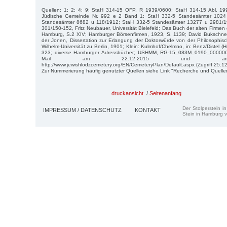
Quellen: 1; 2; 4; 9; StaH 314-15 OFP, R 1939/0600; StaH 314-15 Abl. 19
Jüdische Gemeinde Nr. 992 e 2 Band 1; StaH 332-5 Standesämter 1024
Standesämter 8682 u 118/1912; StaH 332-5 Standesämter 13277 u 2981/
301/150-152, Fritz Neubauer, Universität Bielefeld; Das Buch der alten Firme
Hamburg, S.2 XIV; Hamburger Börsenfirmen, 1923, S. 1139; David Bukschn
der Jonen, Dissertation zur Erlangung der Doktorwürde von der Philosophisch
Wilhelm-Universität zu Berlin, 1901; Klein: Kulmhof/Chelmno, in: Benz/Distel (H
323; diverse Hamburger Adressbücher; USHMM, RG-15_083M_0190_0000065
Mail am 22.12.2015 und am 2
http://www.jewishlodzcemetery.org/EN/CemeteryPlan/Default.aspx (Zugriff 25.1
Zur Nummerierung häufig genutzter Quellen siehe Link "Recherche und Quelle
druckansicht
/
Seitenanfang
Der Stolperstein i
IMPRESSUM / DATENSCHUTZ
KONTAKT
Stein in Hamburg v