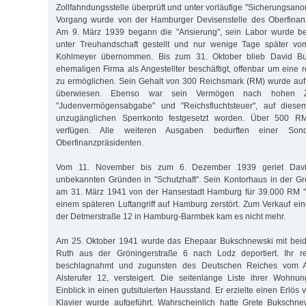
Zollfahndungsstelle überprüft und unter vorläufige "Sicherungsanor
Vorgang wurde von der Hamburger Devisenstelle des Oberfinanzp
Am 9. März 1939 begann die "Arisierung", sein Labor wurde be
unter Treuhandschaft gestellt und nur wenige Tage später vo
Kohlmeyer übernommen. Bis zum 31. Oktober blieb David Bu
ehemaligen Firma als Angestellter beschäftigt, offenbar um eine
zu ermöglichen. Sein Gehalt von 300 Reichsmark (RM) wurde auf
überwiesen. Ebenso war sein Vermögen nach hohen Z
"Judenvermögensabgabe" und "Reichsfluchtsteuer", auf diese
unzugänglichen Sperrkonto festgesetzt worden. Über 500 RM
verfügen. Alle weiteren Ausgaben bedurften einer Son
Oberfinanzpräsidenten.
Vom 11. November bis zum 6. Dezember 1939 geriet Davi
unbekannten Gründen in "Schutzhaft". Sein Kontorhaus in der G
am 31. März 1941 von der Hansestadt Hamburg für 39.000 RM 
einem späteren Luftangriff auf Hamburg zerstört. Zum Verkauf ei
der Detmerstraße 12 in Hamburg-Barmbek kam es nicht mehr.
Am 25. Oktober 1941 wurde das Ehepaar Bukschnewski mit beid
Ruth aus der Gröningerstraße 6 nach Lodz deportiert. Ihr re
beschlagnahmt und zugunsten des Deutschen Reiches vom Au
Alsterufer 12, versteigert. Die seitenlange Liste ihrer Wohnu
Einblick in einen gutsituierten Hausstand. Er erzielte einen Erlö
Klavier wurde aufgeführt. Wahrscheinlich hatte Grete Bukschne