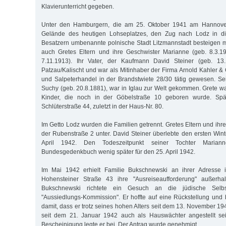
Klavierunterricht gegeben.
Unter den Hamburgern, die am 25. Oktober 1941 am Hannove
Gelände des heutigen Lohseplatzes, den Zug nach Lodz in d
Besatzern umbenannte polnische Stadt Litzmannstadt besteigen 
auch Gretes Eltern und ihre Geschwister Marianne (geb. 8.3.1
7.11.1913). Ihr Vater, der Kaufmann David Steiner (geb. 13
Patzau/Kalischt und war als Mitinhaber der Firma Arnold Kahler & 
und Salpeterhandel in der Brandstwiete 28/30 tätig gewesen. Se
Suchy (geb. 20.8.1881), war in Iglau zur Welt gekommen. Grete war
Kinder, die noch in der Göbelstraße 10 geboren wurde. Spät
Schlüterstraße 44, zuletzt in der Haus-Nr. 80.
Im Getto Lodz wurden die Familien getrennt. Gretes Eltern und ih
der Rubenstraße 2 unter. David Steiner überlebte den ersten Winte
April 1942. Den Todeszeitpunkt seiner Tochter Mariann
Bundesgedenkbuch wenig später für den 25. April 1942.
Im Mai 1942 erhielt Familie Bukschnewski an ihrer Adresse 
Hohensteiner Straße 43 ihre "Ausreiseaufforderung" außerha
Bukschnewski richtete ein Gesuch an die jüdische Selbs
"Aussiedlungs-Kommission". Er hoffte auf eine Rückstellung und 
damit, dass er trotz seines hohen Alters seit dem 13. November 1941
seit dem 21. Januar 1942 auch als Hauswächter angestellt se
Bescheinigung legte er bei. Der Antrag wurde genehmigt.