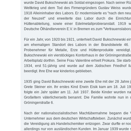
wurde David Bukschnewski als Soldat eingezogen. Nach seiner R
Weltkrieg und dem Tod des Firmengründers Gustav Weiss wurd
1918 Alleininhaber des Labors. Er modernisierte es "nach den ne
der Neuzeit" und erweiterte das Labor durch die Einrichtu
Hüttenabteilung, sowie einer Edelmetallprobieranstalt. 1919 
Deutsche Ölhändlerverein E.V. in Bremen es zum "Vertrauenslabora
Für ein Jahr, von 1920 bis 1921, unterhielt David Bukschnewski e
am ehemaligen Standort des Labors in der Brandstwiete 46. 
Probenehmer für Metalle, Erze und Hüttenprodukte vereidig
Bukschnewski ein vierstöckiges Kontorhaus in der Gröningerstraße
Arbeitsplatz dorthin. Seine Frau Valentine erhielt Prokura. Sie starb
1934, erst 51-jährig und wurde auf dem Jüdischen Friedhof Il
beerdigt. Ihre Ehe war kinderlos geblieben.
1935 ging David Bukschnewski eine zweite Ehe mit der 28 Jahre 
Grete Steiner ein. Ihr erstes Kind Erwin Eisik kam am 18. Juli 1
folgte ein Jahr später am 11. Juli 1937. Beide Kinder wurden n
Großeltern väterlicherseits benannt. Die Familie wohnte nun in
Gröningerstraße 6.
Nach der nationalsozialistischen Machtübernahme begann die 
Unternehmer aus dem deutschen Wirtschaftsleben. Zunächst wur
die Vereidigung als Handelschemiker entzogen. Zwar durfte er n
allerdings nur von ausländischen Kunden. Im Januar 1939 wurde