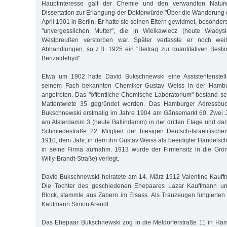
Hauptinteresse galt der Chemie und den verwandten Naturw
Dissertation zur Erlangung der Doktorwürde "Über die Wanderung 
April 1901 in Berlin. Er hatte sie seinen Eltern gewidmet, besond
"unvergesslichen Mutter", die in Wielkawiecz (heute Włady
Westpreußen verstorben war. Später verfasste er noch weite
Abhandlungen, so z.B. 1925 ein "Beitrag zur quantitativen Bes
Benzaldehyd".
Etwa um 1902 hatte David Bukschnewski eine Assistentenstel
seinem Fach bekannten Chemiker Gustav Weiss in der Hambu
angetreten. Das "öffentliche Chemische Laboratorium" bestand se
Mattentwiete 35 gegründet worden. Das Hamburger Adressbuc
Bukschnewski erstmalig im Jahre 1904 am Gänsemarkt 60. Zwei J
am Alsterdamm 3 (heute Ballindamm) in der dritten Etage und dann
Schmiedestraße 22. Mitglied der hiesigen Deutsch-Israelitisc
1910, dem Jahr, in dem ihn Gustav Weiss als beeidigter Handelsc
in seine Firma aufnahm. 1913 wurde der Firmensitz in die Grön
Willy-Brandt-Straße) verlegt.
David Bukschnewski heiratete am 14. März 1912 Valentine Kauff
Die Tochter des geschiedenen Ehepaares Lazar Kauffmann und
Block, stammte aus Zabern im Elsass. Als Trauzeugen fungierte
Kaufmann Simon Arendt.
Das Ehepaar Bukschnewski zog in die Meldorferstraße 11 in Ha