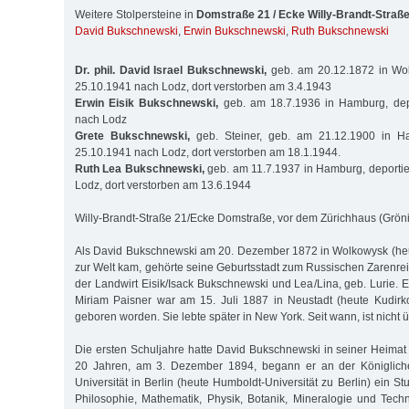
Weitere Stolpersteine in
Domstraße 21 / Ecke Willy-Brandt-Straß
David Bukschnewski
,
Erwin Bukschnewski
,
Ruth Bukschnewski
Dr. phil. David Israel Bukschnewski,
geb. am 20.12.1872 in Wol
25.10.1941 nach Lodz, dort verstorben am 3.4.1943
Erwin Eisik Bukschnewski,
geb. am 18.7.1936 in Hamburg, dep
nach Lodz
Grete Bukschnewski,
geb. Steiner, geb. am 21.12.1900 in Ha
25.10.1941 nach Lodz, dort verstorben am 18.1.1944.
Ruth Lea Bukschnewski,
geb. am 11.7.1937 in Hamburg, deporti
Lodz, dort verstorben am 13.6.1944
Willy-Brandt-Straße 21/Ecke Domstraße, vor dem Zürichhaus (Gröni
Als David Bukschnewski am 20. Dezember 1872 in Wolkowysk (heut
zur Welt kam, gehörte seine Geburtsstadt zum Russischen Zarenrei
der Landwirt Eisik/Isack Bukschnewski und Lea/Lina, geb. Lurie. 
Miriam Paisner war am 15. Juli 1887 in Neustadt (heute Kudirk
geboren worden. Sie lebte später in New York. Seit wann, ist nicht üb
Die ersten Schuljahre hatte David Bukschnewski in seiner Heimat 
20 Jahren, am 3. Dezember 1894, begann er an der Königliche
Universität in Berlin (heute Humboldt-Universität zu Berlin) ein S
Philosophie, Mathematik, Physik, Botanik, Mineralogie und Tech