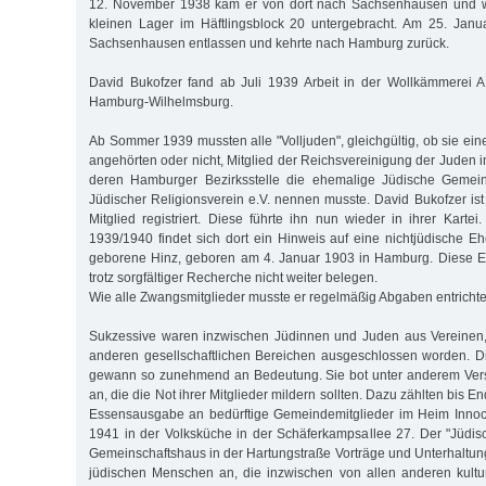
12. November 1938 kam er von dort nach Sachsenhausen und 
kleinen Lager im Häftlingsblock 20 untergebracht. Am 25. Jan
Sachsenhausen entlassen und kehrte nach Hamburg zurück.
David Bukofzer fand ab Juli 1939 Arbeit in der Wollkämmerei A
Hamburg-Wilhelmsburg.
Ab Sommer 1939 mussten alle "Volljuden", gleichgültig, ob sie ei
angehörten oder nicht, Mitglied der Reichsvereinigung der Juden 
deren Hamburger Bezirksstelle die ehemalige Jüdische Gemein
Jüdischer Religionsverein e.V. nennen musste. David Bukofzer ist
Mitglied registriert. Diese führte ihn nun wieder in ihrer Karte
1939/1940 findet sich dort ein Hinweis auf eine nichtjüdische Eh
geborene Hinz, geboren am 4. Januar 1903 in Hamburg. Diese Eh
trotz sorgfältiger Recherche nicht weiter belegen.
Wie alle Zwangsmitglieder musste er regelmäßig Abgaben entrichte
Sukzessive waren inzwischen Jüdinnen und Juden aus Vereinen, 
anderen gesellschaftlichen Bereichen ausgeschlossen worden. 
gewann so zunehmend an Bedeutung. Sie bot unter anderem Ver
an, die die Not ihrer Mitglieder mildern sollten. Dazu zählten bis
Essensausgabe an bedürftige Gemeindemitglieder im Heim Innoc
1941 in der Volksküche in der Schäferkampsallee 27. Der "Jüdis
Gemeinschaftshaus in der Hartungstraße Vorträge und Unterhaltung
jüdischen Menschen an, die inzwischen von allen anderen kultu