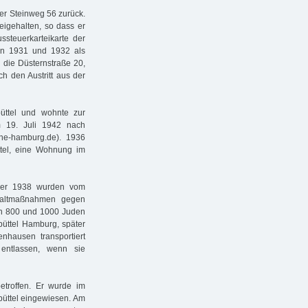
er Steinweg 56 zurück.
eigehalten, so dass er
ssteuerkarteikarte der
en 1931 und 1932 als
n die Düsternstraße 20,
ch den Austritt aus der
üttel und wohnte zur
m 19. Juli 1942 nach
eine-hamburg.de). 1936
ttel, eine Wohnung im
er 1938 wurden vom
ewaltmaßnahmen gegen
en 800 und 1000 Juden
sbüttel Hamburg, später
enhausen transportiert
entlassen, wenn sie
troffen. Er wurde im
büttel eingewiesen. Am