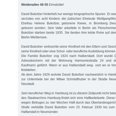
Weidenallee 48-50
Eimsbüttel
David Bukofzer hinterließ nur wenige biographische Spuren. Er wa
sechstes von acht Kindern der jüdischen Eheleute Wolfgang/Wol
Ehefrau Helene Bukofzer, geborene Kiewe, in Bromberg (heu
geboren worden. Sein Vater arbeitete in Berlin als Fleischerme
Bukofzer starben beide 1935. Sie fanden ihre letzte Ruhe auf dem
Berlin-Weißensee.
David Bukofzer verbrachte seine Kindheit mit den Eltern und Gesch
seine Kindheit oder eine Schul- oder berufliche Ausbildung können w
Die Familie Bukofzer zog 1924 nach Halberstadt. Dort wurde 
Adressbüchern mit der Wohnung Harmoniestraße 24 und de
Kaufmann geführt. Wann er aus Halberstadt weg- und wo er hinz
feststellen.
Ab dem Jahre 1929 wohnte David Bukofzer nachweislich in Hamb
zur Untermiete bei der Witwe Schmidthuber in der Straße Neu
Neustadt.
Sein beruflicher Weg in Hamburg ist zu diesem Zeitpunkt nicht bek
des Staatsarchivs Hamburg findet sich eine Haftkarteikarte. Diese 
wegen Betruges zu vier Wochen Haft durch das Oberlandesgeric
Strafe verbüßte David Bukofzer vom 25. Februar 1930 bis zum
Haftanstalt in Neumünster.