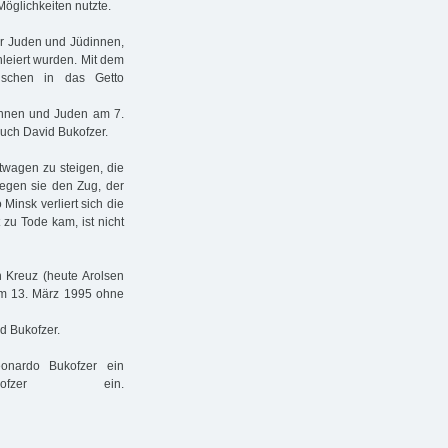
öglichkeiten nutzte.
r Juden und Jüdinnen,
hleiert wurden. Mit dem
schen in das Getto
dinnen und Juden am 7.
uch David Bukofzer.
agen zu steigen, die
iegen sie den Zug, der
Minsk verliert sich die
zu Tode kam, ist nicht
 Kreuz (heute Arolsen
 am 13. März 1995 ohne
d Bukofzer.
onardo Bukofzer ein
fzer ein.