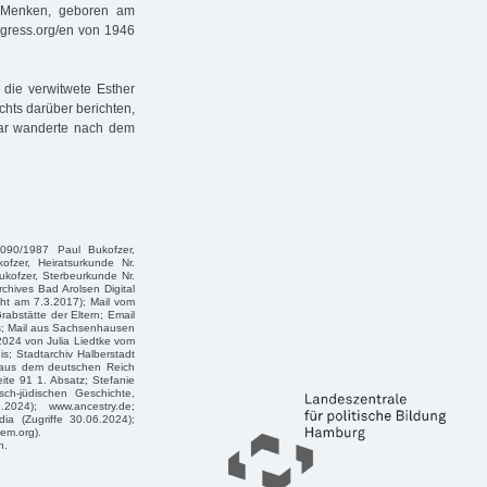
a Menken, geboren am
ngress.org/en von 1946
 die verwitwete Esther
hts darüber berichten,
aar wanderte nach dem
1090/1987 Paul Bukofzer,
ofzer, Heiratsurkunde Nr.
ukofzer, Sterbeurkunde Nr.
chives Bad Arolsen Digital
ht am 7.3.2017); Mail vom
rabstätte der Eltern; Email
is; Mail aus Sachsenhausen
2024 von Julia Liedtke vom
s; Stadtarchiv Halberstadt
 aus dem deutschen Reich
ite 91 1. Absatz; Stefanie
sch-jüdischen Geschichte,
.2024); www.ancestry.de;
a (Zugriffe 30.06.2024);
em.org).
n.