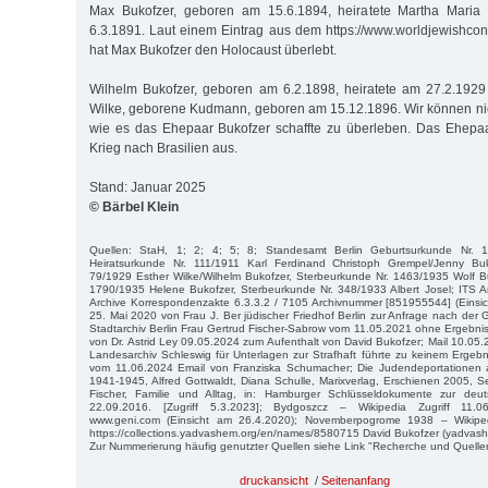
Max Bukofzer, geboren am 15.6.1894, heiratete Martha Mari
6.3.1891. Laut einem Eintrag aus dem https://www.worldjewishco
hat Max Bukofzer den Holocaust überlebt.
Wilhelm Bukofzer, geboren am 6.2.1898, heiratete am 27.2.1929
Wilke, geborene Kudmann, geboren am 15.12.1896. Wir können nic
wie es das Ehepaar Bukofzer schaffte zu überleben. Das Ehep
Krieg nach Brasilien aus.
Stand: Januar 2025
© Bärbel Klein
Quellen: StaH, 1; 2; 4; 5; 8; Standesamt Berlin Geburtsurkunde Nr. 
Heiratsurkunde Nr. 111/1911 Karl Ferdinand Christoph Grempel/Jenny Buk
79/1929 Esther Wilke/Wilhelm Bukofzer, Sterbeurkunde Nr. 1463/1935 Wolf B
1790/1935 Helene Bukofzer, Sterbeurkunde Nr. 348/1933 Albert Josel; ITS Ar
Archive Korrespondenzakte 6.3.3.2 / 7105 Archivnummer [851955544] (Einsic
25. Mai 2020 von Frau J. Ber jüdischer Friedhof Berlin zur Anfrage nach der G
Stadtarchiv Berlin Frau Gertrud Fischer-Sabrow vom 11.05.2021 ohne Ergebn
von Dr. Astrid Ley 09.05.2024 zum Aufenthalt von David Bukofzer; Mail 10.05.
Landesarchiv Schleswig für Unterlagen zur Strafhaft führte zu keinem Ergebni
vom 11.06.2024 Email von Franziska Schumacher; Die Judendeportationen
1941-1945, Alfred Gottwaldt, Diana Schulle, Marixverlag, Erschienen 2005, Se
Fischer, Familie und Alltag, in: Hamburger Schlüsseldokumente zur deut
22.09.2016. [Zugriff 5.3.2023]; Bydgoszcz – Wikipedia Zugriff 11.06
www.geni.com (Einsicht am 26.4.2020); Novemberpogrome 1938 – Wikipedi
https://collections.yadvashem.org/en/names/8580715 David Bukofzer (yadvash
Zur Nummerierung häufig genutzter Quellen siehe Link "Recherche und Quelle
druckansicht
/
Seitenanfang