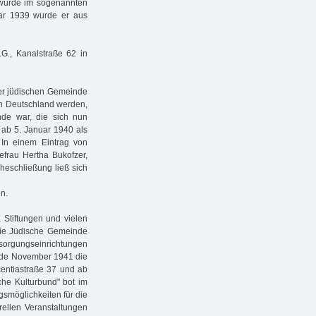
wurde im sogenannten
uar 1939 wurde er aus
.G., Kanalstraße 62 in
ner jüdischen Gemeinde
in Deutschland werden,
de war, die sich nun
 ab 5. Januar 1940 als
i. In einem Eintrag von
efrau Hertha Bukofzer,
eschließung ließ sich
n.
Stiftungen und vielen
Die Jüdische Gemeinde
sorgungseinrichtungen
 Ende November 1941 die
entiastraße 37 und ab
che Kulturbund" bot im
smöglichkeiten für die
rellen Veranstaltungen