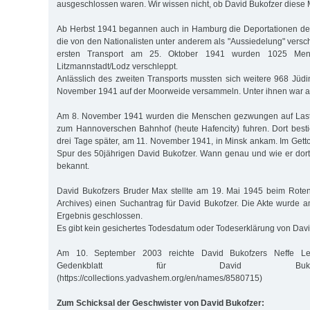
ausgeschlossen waren. Wir wissen nicht, ob David Bukofzer diese M
Ab Herbst 1941 begannen auch in Hamburg die Deportationen de
die von den Nationalisten unter anderem als "Aussiedelung" versc
ersten Transport am 25. Oktober 1941 wurden 1025 Men
Litzmannstadt/Lodz verschleppt.
Anlässlich des zweiten Transports mussten sich weitere 968 Jü
November 1941 auf der Moorweide versammeln. Unter ihnen war a
Am 8. November 1941 wurden die Menschen gezwungen auf Lastw
zum Hannoverschen Bahnhof (heute Hafencity) fuhren. Dort best
drei Tage später, am 11. November 1941, in Minsk ankam. Im Getto 
Spur des 50jährigen David Bukofzer. Wann genau und wie er dort 
bekannt.
David Bukofzers Bruder Max stellte am 19. Mai 1945 beim Roten
Archives) einen Suchantrag für David Bukofzer. Die Akte wurde
Ergebnis geschlossen.
Es gibt kein gesichertes Todesdatum oder Todeserklärung von Davi
Am 10. September 2003 reichte David Bukofzers Neffe Le
Gedenkblatt für David Buko
(https://collections.yadvashem.org/en/names/8580715)
Zum Schicksal der Geschwister von David Bukofzer: