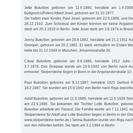
Jette Bukofzer, geboren am 11.9.1880, heiratete am 1.4.190
Bydgoszcz/Polen) Albert Josel, geboren am 31.10.1877.
Sie hatten zwei Kinder, Paul Josel, geboren am 22.6.1908, und G
28.12.1910. Zum Schicksal der Kinder können wir keine Angaben
starb am 20.3.1933 in Berlin. Jette Josel starb am 3.8.1974 in Brasil
Jenny Bukofzer, geboren am 28.9.1882, heiratete am 21.2.1911 Ka
Grempel, geboren am 20.2.1882. Er starb vermutlich im Ersten We
lebte bis 31.12.1948 in München, Johannesstraße 20.
Cäsar Bukofzer, geboren am 8.9.1886, heiratete 1912 Juli
3.7.1878. Das Ehepaar wurde am 29.9.1942 von Berlin nach Aus
ermordet. Stolpersteine liegen in Bonn in der Angelanderstraße 10.
Paul Bukofzer, geboren am 8.12.1887, heiratete 1925 Gertrud 
18.2.1887. Sie wurden am 15.8.1942 von Berlin nach Riga deportie
Adolf Bukofzer, geboren am 11.5.1889, heiratete am 11.5.1928 Se
am 22.9.1886. Sie bekamen die Tochter Lotte Bukofzer, gebore
Bukofzer arbeitete als Tierarzt. Die Familie wurde am 7.12.1941 na
Stolpersteine für Adolf und Lotte Bukofzer liegen in Berlin in der O
www.stolpersteine-berlin.de.) Selma Bukofzer wurde von Riga nach 
von den Alliierten befreit. Sie starb am 3.2.1984 in Berlin.