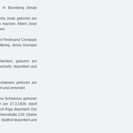
6 in Bromberg (heute
erda Josel, geboren am
 machen. Albert Josel
ien.
rl Ferdinand Christoph
ltkrieg. Jenny Grempel
e Menken, geboren am
chwitz deportiert und
Polajewer, geboren am
rt und ermordet.
lma Schweizer, geboren
n am 27.3.1926. Adolf
ch Riga deportiert. Die
ranienstraße 120. (Siehe
Stutthof deportiert und