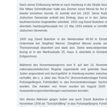
Nach seiner Entlassung kehrte er nach Hamburg in die Straße Neu
Die Witwe Schmidthuber hatte das Zimmer einen Monat für ihn fr
wieder einziehen konnte. Er wohnte dort bis 1933. Seine Kultu
Jüdischen Gemeinde enthält den Eintrag, dass er in den Jahr
kaufmännischer Angestellter arbeitete. 1933 zog David Bukofzer i
ebenfalls Hamburg/Neustadt. Am 13. Mai 1933 erklärte er schriftli
Jüdischen Gemeinde.
1935 zog David Bukofzer in die Weidenallee 48-50 in Eimsb
Untermiete bei Siegfried Werner. (Siegfried Werner wurde a
Theresienstadt deportiert und starb dort. Siehe www.stolperst
bezog er in der Marthastraße 25, Haus 3, ebenfalls in Eimsbü
Erdgeschoss.
Während des Novemberpogroms vom 9. auf den 10. Novemb
nationalsozialistischen Regime organisierte und gelenkte G
Juden angeordnet und durchgeführt. In Hamburg wurden zwisch
verhaftet, die u. a. über das "Kola-Fu" (Konzentrationslager Fuhl
Polizeigefängnis Fuhlsbüttel) in das Konzentrationslager Sachs
wurden. Die meisten von ihnen wurden bis August 1939 
Auswanderungsvorbereitungen nachweisen konnten.
Von diesen Aktionen gegen Juden war auch David Bukofzer be
November 1938 als "Schutzhäftling" in das Polizeigefängnis Fuhls