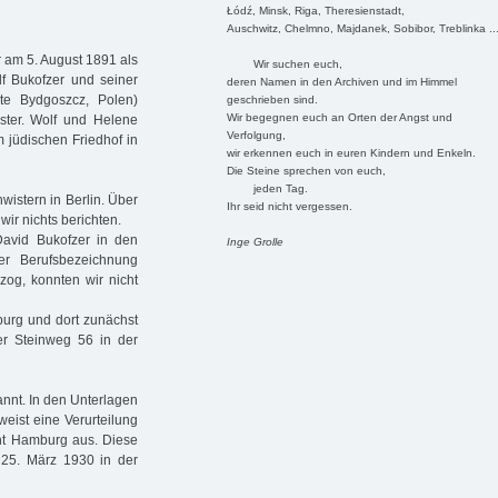
Łódź, Minsk, Riga, Theresienstadt,
Auschwitz, Chelmno, Majdanek, Sobibor, Treblinka ..
r am 5. August 1891 als
Wir suchen euch,
f Bukofzer und seiner
deren Namen in den Archiven und im Himmel
te Bydgoszcz, Polen)
geschrieben sind.
Wir begegnen euch an Orten der Angst und
ister. Wolf und Helene
Verfolgung,
 jüdischen Friedhof in
wir erkennen euch in euren Kindern und Enkeln.
Die Steine sprechen von euch,
jeden Tag.
wistern in Berlin. Über
Ihr seid nicht vergessen.
ir nichts berichten.
David Bukofzer in den
Inge Grolle
r Berufsbezeichnung
og, konnten wir nicht
urg und dort zunächst
er Steinweg 56 in der
annt. In den Unterlagen
weist eine Verurteilung
ht Hamburg aus. Diese
 25. März 1930 in der