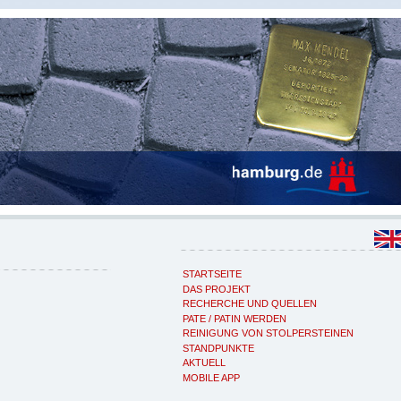
STARTSEITE
DAS PROJEKT
RECHERCHE UND QUELLEN
PATE / PATIN WERDEN
REINIGUNG VON STOLPERSTEINEN
STANDPUNKTE
AKTUELL
MOBILE APP