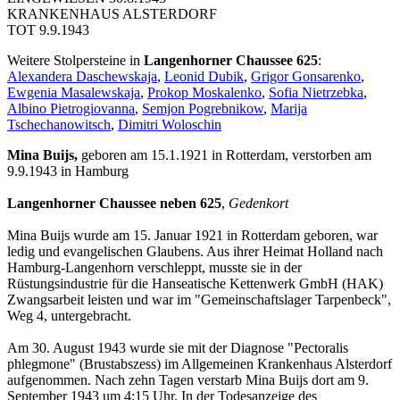
KRANKENHAUS ALSTERDORF
TOT 9.9.1943
Weitere Stolpersteine in
Langenhorner Chaussee 625
:
Alexandera Daschewskaja
,
Leonid Dubik
,
Grigor Gonsarenko
,
Ewgenia Masalewskaja
,
Prokop Moskalenko
,
Sofia Nietrzebka
,
Albino Pietrogiovanna
,
Semjon Pogrebnikow
,
Marija
Tschechanowitsch
,
Dimitri Woloschin
Mina Buijs,
geboren am 15.1.1921 in Rotterdam, verstorben am
9.9.1943 in Hamburg
Langenhorner Chaussee neben 625
,
Gedenkort
Mina Buijs wurde am 15. Januar 1921 in Rotterdam geboren, war
ledig und evangelischen Glaubens. Aus ihrer Heimat Holland nach
Hamburg-Langenhorn verschleppt, musste sie in der
Rüstungsindustrie für die Hanseatische Kettenwerk GmbH (HAK)
Zwangsarbeit leisten und war im "Gemeinschaftslager Tarpenbeck",
Weg 4, untergebracht.
Am 30. August 1943 wurde sie mit der Diagnose "Pectoralis
phlegmone" (Brustabszess) im Allgemeinen Krankenhaus Alsterdorf
aufgenommen. Nach zehn Tagen verstarb Mina Buijs dort am 9.
September 1943 um 4:15 Uhr. In der Todesanzeige des