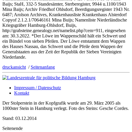
Baijs; StaH, 332-5 Standesämter, Sterberegister, 9944 u.1100/1943
Mina Baijs; Archiv Friedhof Ohlsdorf, Beerdigungsregister 1943 Nr.
6487; Arolson Archives, Krankenhausliste Krankenhaus Alsterdorf
Copyof 2.1.2.1/70646161 Mina Buijs; Namenliste Niederländische
Kriegsgräber Hamburg-Ohlsdorf, Buijs,
http://grabsteine.genealogy.net/namelist.php?cem=911, eingesehen
am: 30.3.2022. *Der Löwe im Wappenschild hält ein Schwert und
ein Bündel von sieben Pfeilen. Der Löwe entstammt dem Wappen
des Hauses Nassau, das Schwert und die Pfeile dem Wappen der
Generalstaaten aus der Zeit der Republik der Sieben Vereinigten
Niederlande.
druckansicht
/
Seitenanfang
Impressum / Datenschutz
Kontakt
Der Stolperstein in der Kopfgrafik wurde am 29. März 2005 als
1000ster Stein in Hamburg verlegt. Foto des Steins: Gesche Cordes.
Stand: 03.12.2014
Seitenende