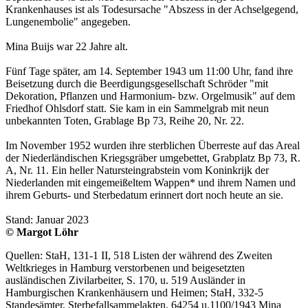
Krankenhauses ist als Todesursache "Abszess in der Achselgegend,
Lungenembolie" angegeben.
Mina Buijs war 22 Jahre alt.
Fünf Tage später, am 14. September 1943 um 11:00 Uhr, fand ihre
Beisetzung durch die Beerdigungsgesellschaft Schröder "mit
Dekoration, Pflanzen und Harmonium- bzw. Orgelmusik" auf dem
Friedhof Ohlsdorf statt. Sie kam in ein Sammelgrab mit neun
unbekannten Toten, Grablage Bp 73, Reihe 20, Nr. 22.
Im November 1952 wurden ihre sterblichen Überreste auf das Areal
der Niederländischen Kriegsgräber umgebettet, Grabplatz Bp 73, R.
A, Nr. 11. Ein heller Natursteingrabstein vom Koninkrijk der
Niederlanden mit eingemeißeltem Wappen* und ihrem Namen und
ihrem Geburts- und Sterbedatum erinnert dort noch heute an sie.
Stand: Januar 2023
© Margot Löhr
Quellen: StaH, 131-1 II, 518 Listen der während des Zweiten
Weltkrieges in Hamburg verstorbenen und beigesetzten
ausländischen Zivilarbeiter, S. 170, u. 519 Ausländer in
Hamburgischen Krankenhäusern und Heimen; StaH, 332-5
Standesämter, Sterbefallsammelakten, 64254 u.1100/1943 Mina