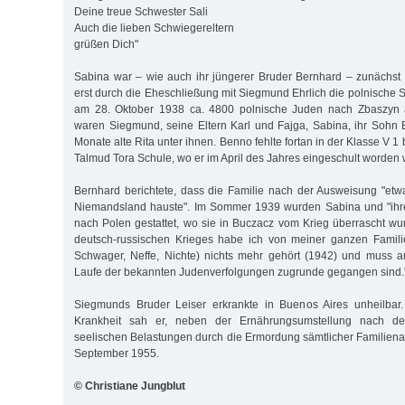
Deine treue Schwester Sali
Auch die lieben Schwiegereltern
grüßen Dich"
Sabina war – wie auch ihr jüngerer Bruder Bernhard – zunächst
erst durch die Eheschließung mit Siegmund Ehrlich die polnische S
am 28. Oktober 1938 ca. 4800 polnische Juden nach Zbaszyn
waren Siegmund, seine Eltern Karl und Fajga, Sabina, ihr Sohn
Monate alte Rita unter ihnen. Benno fehlte fortan in der Klasse V 1
Talmud Tora Schule, wo er im April des Jahres eingeschult worden 
Bernhard berichtete, dass die Familie nach der Ausweisung "et
Niemandsland hauste". Im Sommer 1939 wurden Sabina und "ihrer
nach Polen gestattet, wo sie in Buczacz vom Krieg überrascht wu
deutsch-russischen Krieges habe ich von meiner ganzen Familie
Schwager, Neffe, Nichte) nichts mehr gehört (1942) und muss 
Laufe der bekannten Judenverfolgungen zugrunde gegangen sind.
Siegmunds Bruder Leiser erkrankte in Buenos Aires unheilbar
Krankheit sah er, neben der Ernährungsumstellung nach de
seelischen Belastungen durch die Ermordung sämtlicher Familienan
September 1955.
© Christiane Jungblut