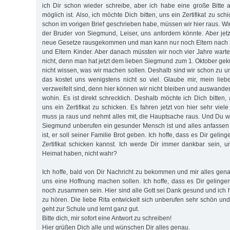
ich Dir schon wieder schreibe, aber ich habe eine große Bitte
möglich ist. Also, ich möchte Dich bitten, uns ein Zertifikat zu sc
schon im vorigen Brief geschrieben habe, müssen wir hier raus. Wi
der Bruder von Siegmund, Leiser, uns anfordern könnte. Aber jetz
neue Gesetze rausgekommen und man kann nur noch Eltern nach z
und Eltern Kinder. Aber danach müssten wir noch vier Jahre wart
nicht, denn man hat jetzt dem lieben Siegmund zum 1. Oktober gekün
nicht wissen, was wir machen sollen. Deshalb sind wir schon zu u
das kostet uns wenigstens nicht so viel. Glaube mir, mein lieb
verzweifelt sind, denn hier können wir nicht bleiben und auswande
wohin. Es ist direkt schrecklich. Deshalb möchte ich Dich bitten
uns ein Zertifikat zu schicken. Es fahren jetzt von hier sehr vi
muss ja raus und nehmt alles mit, die Hauptsache raus. Und Du we
Siegmund unberufen ein gesunder Mensch ist und alles anfassen
ist, er soll seiner Familie Brot geben. Ich hoffe, dass es Dir geli
Zertifikat schicken kannst. Ich werde Dir immer dankbar sein, 
Heimat haben, nicht wahr?
Ich hoffe, bald von Dir Nachricht zu bekommen und mir alles gena
uns eine Hoffnung machen sollen. Ich hoffe, dass es Dir gelinge
noch zusammen sein. Hier sind alle Gott sei Dank gesund und ich h
zu hören. Die liebe Rita entwickelt sich unberufen sehr schön un
geht zur Schule und lernt ganz gut.
Bitte dich, mir sofort eine Antwort zu schreiben!
Hier grüßen Dich alle und wünschen Dir alles genau.