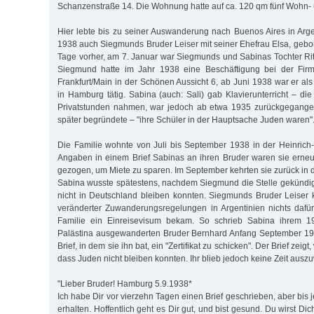
Schanzenstraße 14. Die Wohnung hatte auf ca. 120 qm fünf Wohn-
Hier lebte bis zu seiner Auswanderung nach Buenos Aires in Arg
1938 auch Siegmunds Bruder Leiser mit seiner Ehefrau Elsa, gebo
Tage vorher, am 7. Januar war Siegmunds und Sabinas Tochter R
Siegmund hatte im Jahr 1938 eine Beschäftigung bei der Fi
Frankfurt/Main in der Schönen Aussicht 6, ab Juni 1938 war er al
in Hamburg tätig. Sabina (auch: Sali) gab Klavierunterricht – die 
Privatstunden nahmen, war jedoch ab etwa 1935 zurückgegangen
später begründete – "ihre Schüler in der Hauptsache Juden waren"
Die Familie wohnte von Juli bis September 1938 in der Heinrich
Angaben in einem Brief Sabinas an ihren Bruder waren sie erne
gezogen, um Miete zu sparen. Im September kehrten sie zurück in 
Sabina wusste spätestens, nachdem Siegmund die Stelle gekündig
nicht in Deutschland bleiben konnten. Siegmunds Bruder Leiser
veränderter Zuwanderungsregelungen in Argentinien nichts dafü
Familie ein Einreisevisum bekam. So schrieb Sabina ihrem 
Palästina ausgewanderten Bruder Bernhard Anfang September 193
Brief, in dem sie ihn bat, ein "Zertifikat zu schicken". Der Brief zeigt,
dass Juden nicht bleiben konnten. Ihr blieb jedoch keine Zeit aus
"Lieber Bruder! Hamburg 5.9.1938*
Ich habe Dir vor vierzehn Tagen einen Brief geschrieben, aber bis j
erhalten. Hoffentlich geht es Dir gut, und bist gesund. Du wirst Di