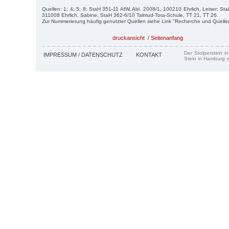
Quellen: 1; 4; 5; 8; StaH 351-11 AfW, Abl. 2008/1, 100210 Ehrlich, Leiser; St
311008 Ehrlich, Sabine; StaH 362-6/10 Talmud-Tora-Schule, TT 21, TT 26.
Zur Nummerierung häufig genutzter Quellen siehe Link "Recherche und Quelle
druckansicht
/
Seitenanfang
Der Stolperstein i
IMPRESSUM / DATENSCHUTZ
KONTAKT
Stein in Hamburg v