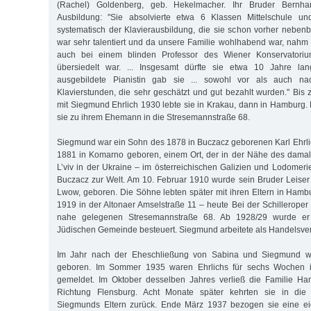
(Rachel) Goldenberg, geb. Hekelmacher. Ihr Bruder Bernha
Ausbildung: "Sie absolvierte etwa 6 Klassen Mittelschule u
systematisch der Klavierausbildung, die sie schon vorher nebenbe
war sehr talentiert und da unsere Familie wohlhabend war, nahm 
auch bei einem blinden Professor des Wiener Konservatori
übersiedelt war. ... Insgesamt dürfte sie etwa 10 Jahre lan
ausgebildete Pianistin gab sie ... sowohl vor als auch nac
Klavierstunden, die sehr geschätzt und gut bezahlt wurden." Bis 
mit Siegmund Ehrlich 1930 lebte sie in Krakau, dann in Hamburg
sie zu ihrem Ehemann in die Stresemannstraße 68.
Siegmund war ein Sohn des 1878 in Buczacz geborenen Karl Ehrli
1881 in Komarno geboren, einem Ort, der in der Nähe des dama
L’viv in der Ukraine – im österreichischen Galizien und Lodomeri
Buczacz zur Welt. Am 10. Februar 1910 wurde sein Bruder Leiser i
Lwow, geboren. Die Söhne lebten später mit ihren Eltern in Hamb
1919 in der Altonaer Amselstraße 11 – heute Bei der Schilleroper
nahe gelegenen Stresemannstraße 68. Ab 1928/29 wurde er 
Jüdischen Gemeinde besteuert. Siegmund arbeitete als Handelsvert
Im Jahr nach der Eheschließung von Sabina und Siegmund w
geboren. Im Sommer 1935 waren Ehrlichs für sechs Wochen in 
gemeldet. Im Oktober desselben Jahres verließ die Familie Ha
Richtung Flensburg. Acht Monate später kehrten sie in die
Siegmunds Eltern zurück. Ende März 1937 bezogen sie eine e