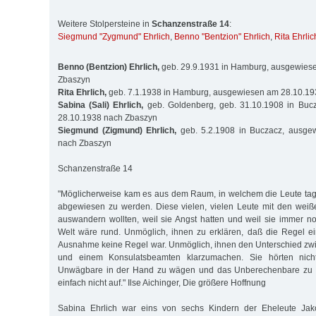
Weitere Stolpersteine in
Schanzenstraße 14
:
Siegmund "Zygmund" Ehrlich
,
Benno "Bentzion" Ehrlich
,
Rita Ehrlic
Benno (Bentzion) Ehrlich,
geb. 29.9.1931 in Hamburg, ausgewies
Zbaszyn
Rita Ehrlich,
geb. 7.1.1938 in Hamburg, ausgewiesen am 28.10.1
Sabina (Sali) Ehrlich,
geb. Goldenberg, geb. 31.10.1908 in Buc
28.10.1938 nach Zbaszyn
Siegmund (Zigmund) Ehrlich,
geb. 5.2.1908 in Buczacz, ausge
nach Zbaszyn
Schanzenstraße 14
"Möglicherweise kam es aus dem Raum, in welchem die Leute tag
abgewiesen zu werden. Diese vielen, vielen Leute mit den weiße
auswandern wollten, weil sie Angst hatten und weil sie immer n
Welt wäre rund. Unmöglich, ihnen zu erklären, daß die Regel 
Ausnahme keine Regel war. Unmöglich, ihnen den Unterschied zw
und einem Konsulatsbeamten klarzumachen. Sie hörten nich
Unwägbare in der Hand zu wägen und das Unberechenbare zu b
einfach nicht auf." Ilse Aichinger, Die größere Hoffnung
Sabina Ehrlich war eins von sechs Kindern der Eheleute Jak