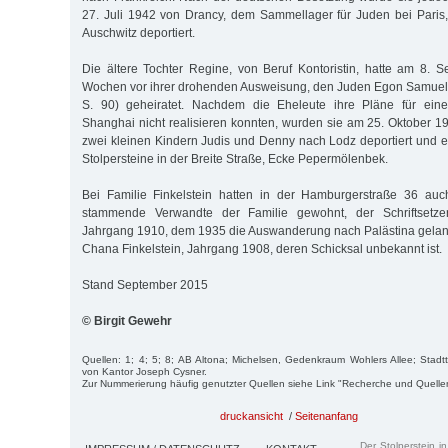
27. Juli 1942 von Drancy, dem Sammellager für Juden bei Paris,
Auschwitz deportiert.
Die ältere Tochter Regine, von Beruf Kontoristin, hatte am 8. 
Wochen vor ihrer drohenden Ausweisung, den Juden Egon Samuel 
S. 90) geheiratet. Nachdem die Eheleute ihre Pläne für ei
Shanghai nicht realisieren konnten, wurden sie am 25. Oktober
zwei kleinen Kindern Judis und Denny nach Lodz deportiert und er
Stolpersteine in der Breite Straße, Ecke Pepermölenbek.
Bei Familie Finkelstein hatten in der Hamburgerstraße 36 au
stammende Verwandte der Familie gewohnt, der Schriftsetzer 
Jahrgang 1910, dem 1935 die Auswanderung nach Palästina gelan
Chana Finkelstein, Jahrgang 1908, deren Schicksal unbekannt ist.
Stand September 2015
© Birgit Gewehr
Quellen: 1; 4; 5; 8; AB Altona; Michelsen, Gedenkraum Wohlers Allee; Stadtte
von Kantor Joseph Cysner.
Zur Nummerierung häufig genutzter Quellen siehe Link "Recherche und Quelle
druckansicht
/
Seitenanfang
Der Stolperstein i