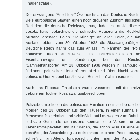
Thadenstraße).
Der erzwungene "Anschluss" Österreichs an das Deutsche Reich 
viele europäische Staaten einen noch größeren Zustrom jüdische
Nachdem die deutsche Reichsregierung Juden mit ausländische
gesetzt hatte, befürchtete die polnische Regierung die Rückke
Ausland lebenden Polen. Sie kündigte an, allen Polen, die län
Ausland lebten, zum 30. Oktober 1938 die Staatsangehörigke
Deutsche Reich nahm das zum Anlass, im Rahmen der "Polen
polnische Juden auszuweisen. Die Polizeidienststellen de
Eisenbahnwagen und Sonderzüge bei den Reichsbah
"Sammeltransporte". Am 28. Oktober 1938 wurden in Hamburg
Jüdinnen polnischer Herkunft verhaftet und über Nacht vom 
polnische Grenzgebiet bei Zbaszyn (Bentschen) abtransportiert.
Auch das Ehepaar Finkelstein wurde zusammen mit der dreizeh
geborenen Tochter Rosa zwangsabgeschoben.
Polizeibeamte holten die polnischen Familien in einer überrasch
Morgen des 28. Oktober aus den Häusern. In einer Turnhalle
Menschen festgehalten und schließlich auf Lastwagen zum Bahnho
Jüdische Gemeinde organisierte spontan eine Versorgung a
Lebensmittelpaketen und half denen, die schon Visa für eine A
besaßen, der Abschiebung zu entkommen. In einem Personenzug
schließlich am Abend fortgebracht, unter ihnen der Kantor J