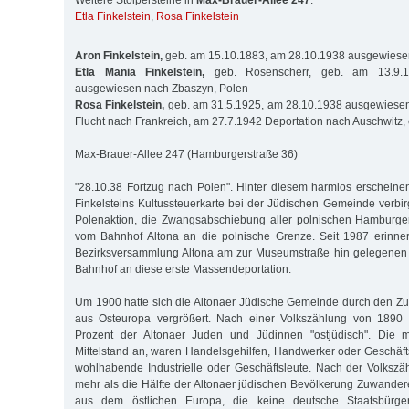
Weitere Stolpersteine in
Max-Brauer-Allee 247
:
Etla Finkelstein
,
Rosa Finkelstein
Aron Finkelstein,
geb. am 15.10.1883, am 28.10.1938 ausgewiese
Etla Mania Finkelstein,
geb. Rosenscherr, geb. am 13.9.1
ausgewiesen nach Zbaszyn, Polen
Rosa Finkelstein,
geb. am 31.5.1925, am 28.10.1938 ausgewiesen
Flucht nach Frankreich, am 27.7.1942 Deportation nach Auschwitz,
Max-Brauer-Allee 247 (Hamburgerstraße 36)
"28.10.38 Fortzug nach Polen". Hinter diesem harmlos erschein
Finkelsteins Kultussteuerkarte bei der Jüdischen Gemeinde verbir
Polenaktion, die Zwangsabschiebung aller polnischen Hamburg
vom Bahnhof Altona an die polnische Grenze. Seit 1987 erinner
Bezirksversammlung Altona am zur Museumstraße hin gelegenen
Bahnhof an diese erste Massendeportation.
Um 1900 hatte sich die Altonaer Jüdische Gemeinde durch den Zu
aus Osteuropa vergrößert. Nach einer Volkszählung von 1890
Prozent der Altonaer Juden und Jüdinnen "ostjüdisch". Die 
Mittelstand an, waren Handelsgehilfen, Handwerker oder Geschäft
wohlhabende Industrielle oder Geschäftsleute. Nach der Volksz
mehr als die Hälfte der Altonaer jüdischen Bevölkerung Zuwand
aus dem östlichen Europa, die keine deutsche Staatsbürge