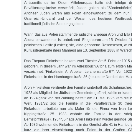
Antisemitismus im Osten Mitteleuropas hatte sich infolge 
Bevölkerungskreise verschärft, Juden galten als "Sündenböcke"
Altonaer Juden waren aus Polen eingewandert, zu dem nun a
Österreich-Ungarn) und der Westen des heutigen Weißrussl
traditionell jüdische Siedlungsgebiete.
Wann das aus Polen stammende jüdische Ehepaar Aron und Etla M
Altona einwanderte, ist unbekannt. Er, geboren am 15. Oktober
polnischen Lositz (Losice); sie, eine geborene Rosenscherr, wurd
Kultussteuerkarte ihres Mannes) am 13. September 1888 in Warsc
Das Ehepaar Finkelstein bekam zwei Töchter. Am 5. Februar 1915 
geboren. In diesem Jahr war im Adressbuch Altona zum ersten Ma
verzeichnet: "Finkelstein, A., Arbeiter, Lerchenstraße 67". Von 19
Finkelsteins in der Hamburgerstraße 36 (heute der Nordteil der Max
Aron Finkelstein verdiente den Familienunterhalt als Schuhmacher.
1923 als Mitglied der Jüdischen Gemeinde geführt, zahlte er kaum
ab 1924 ganz von der Zahlung befreit. Am 31. Mai 1925 kam die z
Welt. 1931/32 zog die Familie in die Parallelstraße 30 (heute
Finkelstein arbeitete nun als Maler für die Firma von Ivan 
Kippingstraße 25. 1933 wohnte die Familie in der Adol
Bernstorffstraße). 1934/35 hatte Aron Finkelstein wieder geringe St
Ab 1936 wohnten die Finkelsteins in der Gerritstraße 41 in Hamburg
kurz vor ihrer Abschiebung nach Polen in der Großen Gär