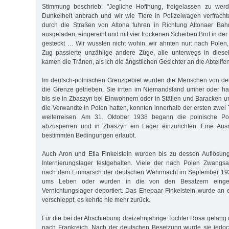
Stimmung beschrieb: "Jegliche Hoffnung, freigelassen zu wer
Dunkelheit anbrach und wir wie Tiere in Polizeiwagen verfracht
durch die Straßen von Altona fuhren in Richtung Altonaer Bah
ausgeladen, eingereiht und mit vier trockenen Scheiben Brot in der
gesteckt … Wir wussten nicht wohin, wir ahnten nur: nach Polen
Zug passierte unzählige andere Züge, alle unterwegs in diese
kamen die Tränen, als ich die ängstlichen Gesichter an die Abteilfen
Im deutsch-polnischen Grenzgebiet wurden die Menschen von de
die Grenze getrieben. Sie irrten im Niemandsland umher oder h
bis sie in Zbaszyn bei Einwohnern oder in Ställen und Baracken u
die Verwandte in Polen hatten, konnten innerhalb der ersten zwei
weiterreisen. Am 31. Oktober 1938 begann die polnische Poli
abzusperren und in Zbaszyn ein Lager einzurichten. Eine Aus
bestimmten Bedingungen erlaubt.
Auch Aron und Etla Finkelstein wurden bis zu dessen Auflösu
Internierungslager festgehalten. Viele der nach Polen Zwang
nach dem Einmarsch der deutschen Wehrmacht im September 193
ums Leben oder wurden in die von den Besatzern einger
Vernichtungslager deportiert. Das Ehepaar Finkelstein wurde an
verschleppt, es kehrte nie mehr zurück.
Für die bei der Abschiebung dreizehnjährige Tochter Rosa gelang 
nach Frankreich. Nach der deutschen Besetzung wurde sie jedoc