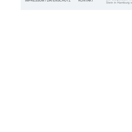
IMPRESSUM / DATENSCHUTZ
KONTAKT
Stein in Hamburg v