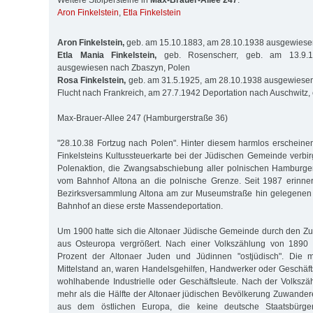
Weitere Stolpersteine in
Max-Brauer-Allee 247
:
Aron Finkelstein
,
Etla Finkelstein
Aron Finkelstein,
geb. am 15.10.1883, am 28.10.1938 ausgewiese
Etla Mania Finkelstein,
geb. Rosenscherr, geb. am 13.9.1
ausgewiesen nach Zbaszyn, Polen
Rosa Finkelstein,
geb. am 31.5.1925, am 28.10.1938 ausgewiesen
Flucht nach Frankreich, am 27.7.1942 Deportation nach Auschwitz,
Max-Brauer-Allee 247 (Hamburgerstraße 36)
"28.10.38 Fortzug nach Polen". Hinter diesem harmlos erschein
Finkelsteins Kultussteuerkarte bei der Jüdischen Gemeinde verbir
Polenaktion, die Zwangsabschiebung aller polnischen Hamburg
vom Bahnhof Altona an die polnische Grenze. Seit 1987 erinner
Bezirksversammlung Altona am zur Museumstraße hin gelegenen
Bahnhof an diese erste Massendeportation.
Um 1900 hatte sich die Altonaer Jüdische Gemeinde durch den Zu
aus Osteuropa vergrößert. Nach einer Volkszählung von 1890
Prozent der Altonaer Juden und Jüdinnen "ostjüdisch". Die 
Mittelstand an, waren Handelsgehilfen, Handwerker oder Geschäft
wohlhabende Industrielle oder Geschäftsleute. Nach der Volksz
mehr als die Hälfte der Altonaer jüdischen Bevölkerung Zuwand
aus dem östlichen Europa, die keine deutsche Staatsbürge