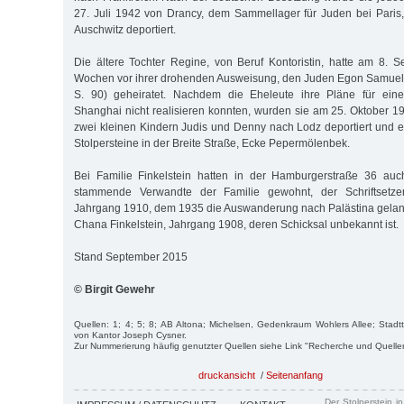
27. Juli 1942 von Drancy, dem Sammellager für Juden bei Paris,
Auschwitz deportiert.
Die ältere Tochter Regine, von Beruf Kontoristin, hatte am 8. 
Wochen vor ihrer drohenden Ausweisung, den Juden Egon Samuel 
S. 90) geheiratet. Nachdem die Eheleute ihre Pläne für ei
Shanghai nicht realisieren konnten, wurden sie am 25. Oktober
zwei kleinen Kindern Judis und Denny nach Lodz deportiert und er
Stolpersteine in der Breite Straße, Ecke Pepermölenbek.
Bei Familie Finkelstein hatten in der Hamburgerstraße 36 au
stammende Verwandte der Familie gewohnt, der Schriftsetzer 
Jahrgang 1910, dem 1935 die Auswanderung nach Palästina gelan
Chana Finkelstein, Jahrgang 1908, deren Schicksal unbekannt ist.
Stand September 2015
© Birgit Gewehr
Quellen: 1; 4; 5; 8; AB Altona; Michelsen, Gedenkraum Wohlers Allee; Stadtte
von Kantor Joseph Cysner.
Zur Nummerierung häufig genutzter Quellen siehe Link "Recherche und Quelle
druckansicht
/
Seitenanfang
Der Stolperstein i