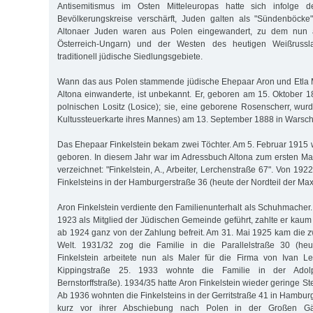
Antisemitismus im Osten Mitteleuropas hatte sich infolge 
Bevölkerungskreise verschärft, Juden galten als "Sündenböcke"
Altonaer Juden waren aus Polen eingewandert, zu dem nun a
Österreich-Ungarn) und der Westen des heutigen Weißrussl
traditionell jüdische Siedlungsgebiete.
Wann das aus Polen stammende jüdische Ehepaar Aron und Etla M
Altona einwanderte, ist unbekannt. Er, geboren am 15. Oktober
polnischen Lositz (Losice); sie, eine geborene Rosenscherr, wurd
Kultussteuerkarte ihres Mannes) am 13. September 1888 in Warsc
Das Ehepaar Finkelstein bekam zwei Töchter. Am 5. Februar 1915 
geboren. In diesem Jahr war im Adressbuch Altona zum ersten Ma
verzeichnet: "Finkelstein, A., Arbeiter, Lerchenstraße 67". Von 19
Finkelsteins in der Hamburgerstraße 36 (heute der Nordteil der Max
Aron Finkelstein verdiente den Familienunterhalt als Schuhmacher.
1923 als Mitglied der Jüdischen Gemeinde geführt, zahlte er kaum
ab 1924 ganz von der Zahlung befreit. Am 31. Mai 1925 kam die z
Welt. 1931/32 zog die Familie in die Parallelstraße 30 (heute
Finkelstein arbeitete nun als Maler für die Firma von Ivan 
Kippingstraße 25. 1933 wohnte die Familie in der Adol
Bernstorffstraße). 1934/35 hatte Aron Finkelstein wieder geringe St
Ab 1936 wohnten die Finkelsteins in der Gerritstraße 41 in Hamburg
kurz vor ihrer Abschiebung nach Polen in der Großen Gär