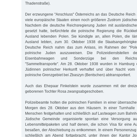
Thadenstraße).
Der erzwungene "Anschluss" Österreichs an das Deutsche Reich 
viele europäische Staaten einen noch größeren Zustrom jüdische
Nachdem die deutsche Reichsregierung Juden mit ausländische
gesetzt hatte, befürchtete die polnische Regierung die Rückke
Ausland lebenden Polen. Sie kündigte an, allen Polen, die län
Ausland lebten, zum 30. Oktober 1938 die Staatsangehörigke
Deutsche Reich nahm das zum Anlass, im Rahmen der "Polen
polnische Juden auszuweisen. Die Polizeidienststellen de
Eisenbahnwagen und Sonderzüge bei den Reichsbah
"Sammeltransporte". Am 28. Oktober 1938 wurden in Hamburg
Jüdinnen polnischer Herkunft verhaftet und über Nacht vom 
polnische Grenzgebiet bei Zbaszyn (Bentschen) abtransportiert.
Auch das Ehepaar Finkelstein wurde zusammen mit der dreizeh
geborenen Tochter Rosa zwangsabgeschoben.
Polizeibeamte holten die polnischen Familien in einer überrasch
Morgen des 28. Oktober aus den Häusern. In einer Turnhalle
Menschen festgehalten und schließlich auf Lastwagen zum Bahnho
Jüdische Gemeinde organisierte spontan eine Versorgung a
Lebensmittelpaketen und half denen, die schon Visa für eine A
besaßen, der Abschiebung zu entkommen. In einem Personenzug
schließlich am Abend fortgebracht, unter ihnen der Kantor J