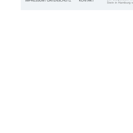
IMPRESSUM / DATENSCHUTZ
KONTAKT
Stein in Hamburg v