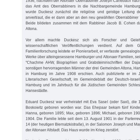
1936, nachdem der Altonaer Oberrabbiner Joseph Carlebach nach el
das Amt des Oberrabbiners in die Nachbargemeinde Hamburg
wurde Duckesz zunächst die religiöse und geistige Leitung d
anvertraut, die er dann aber an den neu gewählten Oberrabbine
Beide bildeten zusammen mit dem Rabbiner Jacob B. Cohen das
Altona.
Vor allem machte Duckesz sich als Forscher und Gelehr
wissenschaftlichen Veröffentlichungen verdient. Auf dem 
Familienforschung leistete er Pionierarbeit, er verfasste genealog
Werke über alteingesessene Hamburger und Altonaer Familien, sei
"Chachme AHW, Biographien und Grabsteininschriften der Daja
sonstigen hervorragenden Männer der drei Gemeinden Altona, Ha
in Hamburg im Jahre 1908 erschien. Auch publizierte er im J
Literarischen Gesellschaft, im Gemeindeblatt der Deutsch-Isra
Hamburg und im Jahrbuch für die Jüdischen Gemeinden Schlesw
Hansestädte.
Eduard Duckesz war verheiratet mit Eva Sasel (oder Saxl), die
Boskowitz geboren worden war. Das Ehepaar bekam fünf Kinder
Hanna, geboren 1895; Max, geboren 1896; Michael, geboren 190
1904. Die Familie lebte seit dem 13. August 1901 in der Parter
14 (der heutigen Biernatzkistraße), in der Salomon Joseph und Mar
der Altonaer Altstadt. Das Haus wurde im Krieg zerstört.