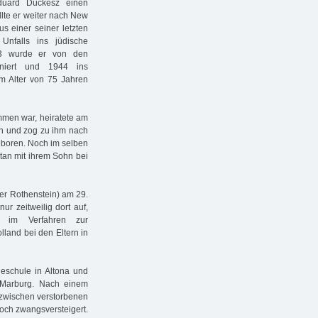
duard Duckesz einen
lte er weiter nach New
s einer seiner letzten
nfalls ins jüdische
43 wurde er von den
rniert und 1944 ins
im Alter von 75 Jahren
mmen war, heiratete am
n und zog zu ihm nach
eboren. Noch im selben
rtan mit ihrem Sohn bei
ier Rothenstein) am 29.
ur zeitweilig dort auf,
 im Verfahren zur
land bei den Eltern in
deschule in Altona und
 Marburg. Nach einem
nzwischen verstorbenen
doch zwangsversteigert.