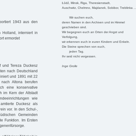
Łódź, Minsk, Riga, Theresienstadt,
Auschwitz, Chelmno, Majdanek, Sobibor, Treblinka ..
Wir suchen euch,
ortiert 1943 aus den
deren Namen in den Archiven und im Himmel
geschrieben sind.
Wir begegnen euch an Orten der Angst und
Holland, interniert in
Verfolgung,
ort ermordet
wir erkennen euch in euren Kindern und Enkeln.
Die Steine sprechen von euch,
jeden Tag.
Ihr seid nicht vergessen.
f und Tereza Duckesz
Inge Grolle
sten nach Deutschland
iniert und 1891 mit 22
 nach Altona berufen
ch eine konservative
h im Kern der Altstadt
ndeeinrichtungen wie
amtierte Duckesz als
in vor. In den Schul-,
jüdischen Gemeinden
de Funktion. Im Ersten
ngenenfürsorge.