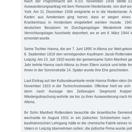
Nach der Pogromnacht am 9./10. November 1938 stellte E
Auswanderungsantrag mit dem Reiseziel Niederlande, von dort wol
York. Am 31. Dezember 1938 emigrierte er in die Niederlande. Au
Karten aus Amsterdam ging hervor, dass er wegen eines U
Krankenhaus in Amsterdam eingeliefert werden musste. 19
deutschen Besatzern im Durchgangslager Westerbork inte
Vernichtungslager Auschwitz deportiert, wo er am 6. März 1944 
ermordet wurde.
Seine Tochter Hanna, die am 7. Juni 1895 in Altona zur Welt geko
8. September 1919 den vermögenden Kaufmann Jacob Rottenstei
Leipzig. Am 13. Juli 1920 wurde der gemeinsame Sohn Manfred g
Jahr kehrte Hanna nach Altona zu ihren Eltern zurück und lebte fo
ihnen in der Sonninstraße 14. Später wurde ihre Ehe geschieden.
Laut Eintrag auf der Kultussteuerkarte reiste Hanna Rotten-stein (h
November 1933 in die Tschechoslowakei. Offenbar hielt sie sich n
denn nach Aussage des Zeitzeugen Siegmund Koppel
Wiedergutmachung wohnte sie bis zu ihrer Auswanderung nach Hol
Altona.
Ihr Sohn Manfred Rottenstein besuchte die Israelitische Gemein
wechselte im August 1931 in ein jüdisches Schülerheim nach
kaufmännischen Lehrgang hätte er die chemische Fabrik seines i
Vaters in Leipzig übernehmen sollen; die jüdische Firma wurde je