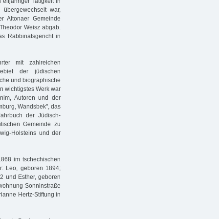
fjähriger Tätigkeit in
 übergewechselt war,
er Altonaer Gemeinde
r Theodor Weisz abgab.
 Rabbinatsgericht in
ter mit zahlreichen
Gebiet der jüdischen
ische und biographische
n wichtigstes Werk war
nim, Autoren und der
mburg, Wandsbek", das
ahrbuch der Jüdisch-
elitischen Gemeinde zu
ig-Holsteins und der
 1868 im tschechischen
: Leo, geboren 1894;
2 und Esther, geboren
rewohnung Sonninstraße
ianne Hertz-Stiftung in