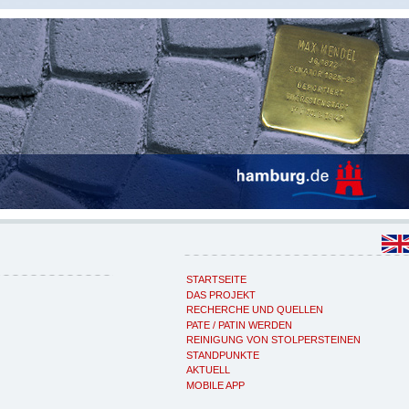
STARTSEITE
DAS PROJEKT
RECHERCHE UND QUELLEN
PATE / PATIN WERDEN
REINIGUNG VON STOLPERSTEINEN
STANDPUNKTE
AKTUELL
MOBILE APP