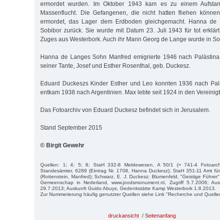
ermordet wurden. Im Oktober 1943 kam es zu einem Aufstan
Massenflucht. Die Gefangenen, die nicht hatten fliehen könn
ermordet, das Lager dem Erdboden gleichgemacht. Hanna de 
Sobibor zurück. Sie wurde mit Datum 23. Juli 1943 für tot erklär
Zuges aus Westerbork. Auch ihr Mann Georg de Lange wurde in So
Hanna de Langes Sohn Manfred emigrierte 1946 nach Palästina
seiner Tante, Josef und Esther Rosenthal, geb. Duckesz.
Eduard Duckeszs Kinder Esther und Leo konnten 1936 nach Paläs
entkam 1938 nach Argentinien. Max lebte seit 1924 in den Vereinig
Das Fotoarchiv von Eduard Duckesz befindet sich in Jerusalem.
Stand September 2015
© Birgit Gewehr
Quellen: 1; 4; 5; 8; StaH 332-8 Meldewesen, A 50/1 (= 741-4 Fotoarc
Standesämter, 6289 (Eintrag Nr. 1708, Hanna Duckesz); StaH 351-11 Amt f
(Rottenstein, Manfred); Schwarz, E. J. Duckesz; Blumenfeld, "Geistige Führer
Gemeenschap in Nederland, www.joodsmonument.nl, Zugriff 5.7.2006; Aus
29.7.2013; Auskunft Guido Abuys, Gedenkstätte Kamp Westerbork 1.8.2013.
Zur Nummerierung häufig genutzter Quellen siehe Link "Recherche und Quelle
druckansicht
/
Seitenanfang