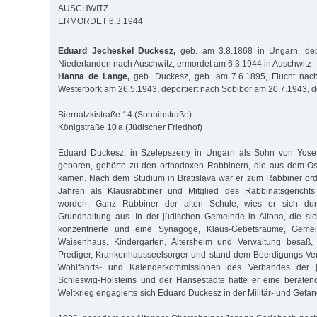
AUSCHWITZ
ERMORDET 6.3.1944
Eduard Jecheskel Duckesz,
geb. am 3.8.1868 in Ungarn, dep
Niederlanden nach Auschwitz, ermordet am 6.3.1944 in Auschwitz
Hanna de Lange,
geb. Duckesz, geb. am 7.6.1895, Flucht nach 
Westerbork am 26.5.1943, deportiert nach Sobibor am 20.7.1943, d
Biernatzkistraße 14 (Sonninstraße)
Königstraße 10 a (Jüdischer Friedhof)
Eduard Duckesz, in Szelepszeny in Ungarn als Sohn von Yose
geboren, gehörte zu den orthodoxen Rabbinern, die aus dem O
kamen. Nach dem Studium in Bratislava war er zum Rabbiner ord
Jahren als Klausrabbiner und Mitglied des Rabbinatsgerichts
worden. Ganz Rabbiner der alten Schule, wies er sich dur
Grundhaltung aus. In der jüdischen Gemeinde in Altona, die sic
konzentrierte und eine Synagoge, Klaus-Gebetsräume, Gemei
Waisenhaus, Kindergarten, Altersheim und Verwaltung besaß, 
Prediger, Krankenhausseelsorger und stand dem Beerdigungs-Vere
Wohlfahrts- und Kalenderkommissionen des Verbandes der 
Schleswig-Holsteins und der Hansestädte hatte er eine beraten
Weltkrieg engagierte sich Eduard Duckesz in der Militär- und Gefa