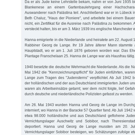
Da er als Jude keine Lehrstelle bekam, nahm er von Juni 1935 bis
Blankenese an einem Gartenbaulehrgang einer Hachschara-A
Auswanderer nach Palästina teil. Anschließend war er in Lübeck i
Beth Chaluz, "Haus der Pioniere", und arbeitete bei einem Baue
nicht, ein Zertifikat für die Ausreise nach Palästina zu bekommen.
versteckt halten, bis er am 3. März 1939 ins englische Manchester
Hanna emigrierte in die Niederlande und heiratete am 22. August
Rabbiner Georg de Lange. Ihr 19 Jahre älterer Mann stammte 
Hauptstadt, wo er am 1. Juli 1876 geboren worden war. Das Ehe
Plantage Franschelaan 25. Hanna de Lange war als Hausfrau tätig.
1940 besetzte die deutsche Wehrmacht die Niederlande. Als die Na
Mai 1942 die "Kennzeichnungspflicht" für Juden einführten, ware
Lange zum Tragen des "Judensterns" verpflichtet. Ab Juli 1942 
der holländischen und der aus Deutschland immigrierten Juden und
waren als Arbeitseinsätze getarnt; wer dem nicht folgte, lief Gefa
durch deutsche und niederländische Polizisten gefasst zu werden.
Am 26. Mai 1943 wurden Hanna und Georg de Lange im Durchg
interniert, wo Hanna in der Baracke 57 Quartier fand. Ab Juli 194
etwa 98.000 holländische und aus Deutschland geflohene Jude
Vernichtungslager Auschwitz und Sobibor, nach Theresiensta
deportiert. Hanna und Georg de Lange mussten am 20. Ju
Vernichtungslager Sobibor besteigen, wo Schätzungen zufolge 