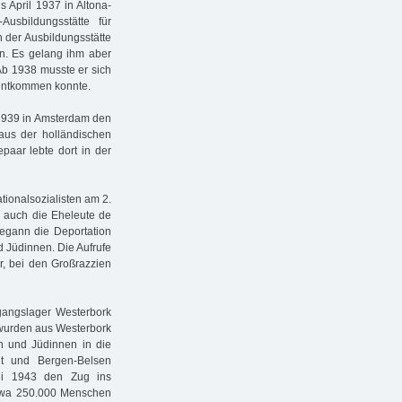
 April 1937 in Altona-
usbildungsstätte für
n der Ausbildungsstätte
rn. Es gelang ihm aber
 Ab 1938 musste er sich
 entkommen konnte.
 1939 in Amsterdam den
aus der holländischen
paar lebte dort in der
tionalsozialisten am 2.
n auch die Eheleute de
begann die Deportation
 Jüdinnen. Die Aufrufe
hr, bei den Großrazzien
angslager Westerbork
2 wurden aus Westerbork
n und Jüdinnen in die
dt und Bergen-Belsen
li 1943 den Zug ins
etwa 250.000 Menschen