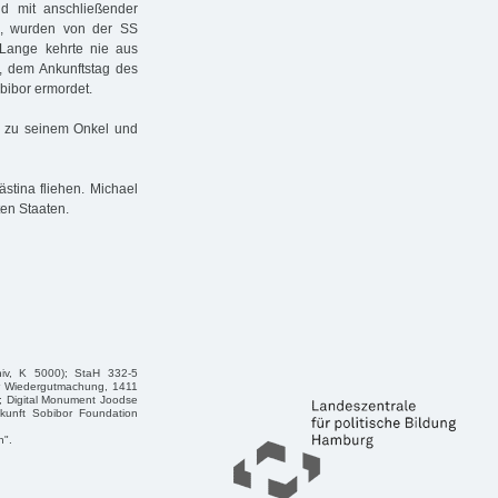
d mit anschließender
en, wurden von der SS
Lange kehrte nie aus
t, dem Ankunftstag des
bibor ermordet.
 zu seinem Onkel und
tina fliehen. Michael
ten Staaten.
hiv, K 5000); StaH 332-5
ür Wiedergutmachung, 1411
"; Digital Monument Joodse
kunft Sobibor Foundation
n".