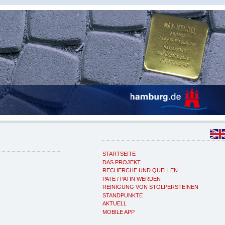
STARTSEITE
DAS PROJEKT
RECHERCHE UND QUELLEN
PATE / PATIN WERDEN
REINIGUNG VON STOLPERSTEINEN
STANDPUNKTE
AKTUELL
MOBILE APP