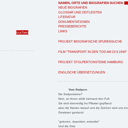
NAMEN, ORTE UND BIOGRAFIEN SUCHEN
NEUE BIOGRAFIEN
GLOSSAR UND ZEITLEISTEN
LITERATUR
DOKUMENTATIONEN
PRESSEBERICHTE
LINKS
PROJEKT BIOGRAFISCHE SPURENSUCHE
FILM "TRANSPORT IN DEN TOD AM 23.9.1940"
PROJEKT STOLPERTONSTEINE HAMBURG
ENGLISCHE ÜBERSETZUNGEN
Vom Stolpern
Die Stolpersteine?
Nein, an ihnen stößt niemand den Fuß
Sie sind ebenerdig ins Pflaster gepflanzt
aber die Namen darauf und die Zeichen sind uns ins
Gewissen gestanzt:
"geboren, deportiert, ermordet"
Und die Orte: