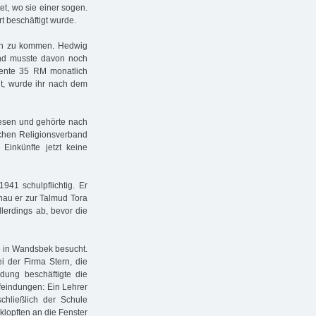
t, wo sie einer sogen.
t beschäftigt wurde.
den zu kommen. Hedwig
nd musste davon noch
nrente 35 RM monatlich
elt, wurde ihr nach dem
esen und gehörte nach
hen Religionsverband
inkünfte jetzt keine
41 schulpflichtig. Er
nau er zur Talmud Tora
llerdings ab, bevor die
le in Wandsbek besucht.
i der Firma Stern, die
dung beschäftigte die
nfeindungen: Ein Lehrer
schließlich der Schule
 klopften an die Fenster