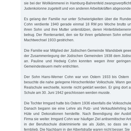
sie bei der Wollkämmerei in Hamburg-Bahrenfeld zwangsverpflichte
Judenkolonne zugeteilt und von anderen Arbeitskräften abgesonder
Es gelang der Familie nur unter Schwierigkeiten über die Run
Cohn verdiente 1940 gerade einmal 18 RM pro Woche brutto u
ihren Sohn und ihre Mutter unterstützen, deren Hinterbliebene
betrug. Der Rentenanteil, den sie für ihren gefallenen Sohn erhi
Machtwechsel 1933 gestrichen.
Die Familie war Mitglied der Jüdischen Gemeinde Wandsbek gew
der Zusammenlegung der Jüdischen Gemeinden 1938 dem Jüdisc
an. Pauline und Hedwig Cohn konnten wegen ihrer geringen E
Gemeindesteuern mehr entrichten.
Der Sohn Hans-Werner Cohn war von Ostern 1933 bis Ostern 19
besuchte die nahe gelegene Hinschenfelder Volkschule. Wann ge
Realschule wechselte, konnte nicht geklärt werden. Er ging dort a
Schule am 30. Juni 1942 geschlossen werden musste.
Die Tochter Irmgard hatte bis Ostern 1936 ebenfalls die Volksschu
Danach begann sie eine Lehre als Putz- und Verkaufslehrling be
Hüte und Dekorationen herstellte. Nach Beendigung der Ausbil
Firma sie weiter. Irmgard Cohn war häufiger Ziel antisemitischer A
in der Berufsschule diskriminierte sie als Jüdin, so dass sie 
fernblieb. Die Nachbarn in der Albertstraße waren nicht besser. Sie