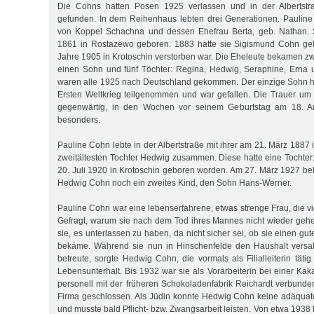
Die Cohns hatten Posen 1925 verlassen und in der Albertstr
gefunden. In dem Reihenhaus lebten drei Generationen. Pauline
von Koppel Schachna und dessen Ehefrau Berta, geb. Nathan. 
1861 in Rostazewo geboren. 1883 hatte sie Sigismund Cohn gehe
Jahre 1905 in Krotoschin verstorben war. Die Eheleute bekamen 
einen Sohn und fünf Töchter: Regina, Hedwig, Seraphine, Erna 
waren alle 1925 nach Deutschland gekommen. Der einzige Sohn hat
Ersten Weltkrieg teilgenommen und war gefallen. Die Trauer um 
gegenwärtig, in den Wochen vor seinem Geburtstag am 18. Aug
besonders.
Pauline Cohn lebte in der Albertstraße mit ihrer am 21. März 1887
zweitältesten Tochter Hedwig zusammen. Diese hatte eine Tochte
20. Juli 1920 in Krotoschin geboren worden. Am 27. März 1927 be
Hedwig Cohn noch ein zweites Kind, den Sohn Hans-Werner.
Pauline Cohn war eine lebenserfahrene, etwas strenge Frau, die v
Gefragt, warum sie nach dem Tod ihres Mannes nicht wieder geheir
sie, es unterlassen zu haben, da nicht sicher sei, ob sie einen gut
bekäme. Während sie nun in Hinschenfelde den Haushalt versa
betreute, sorgte Hedwig Cohn, die vormals als Filialleiterin tät
Lebensunterhalt. Bis 1932 war sie als Vorarbeiterin bei einer Kaka
personell mit der früheren Schokoladenfabrik Reichardt verbund
Firma geschlossen. Als Jüdin konnte Hedwig Cohn keine adäquat
und musste bald Pflicht- bzw. Zwangsarbeit leisten. Von etwa 1938 