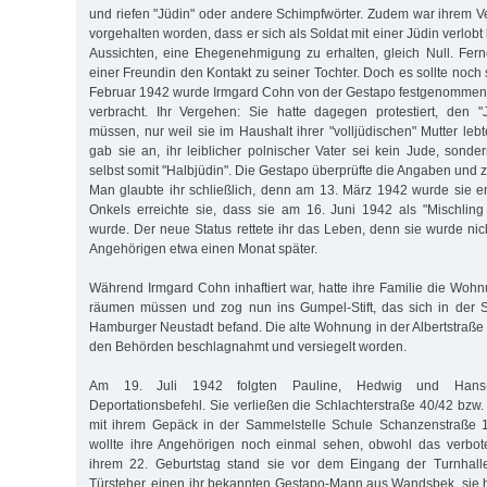
und riefen "Jüdin" oder andere Schimpfwörter. Zudem war ihrem Ve
vorgehalten worden, dass er sich als Soldat mit einer Jüdin verlob
Aussichten, eine Ehegenehmigung zu erhalten, gleich Null. Ferne
einer Freundin den Kontakt zu seiner Tochter. Doch es sollte noc
Februar 1942 wurde Irmgard Cohn von der Gestapo festgenommen 
verbracht. Ihr Vergehen: Sie hatte dagegen protestiert, den "
müssen, nur weil sie im Haushalt ihrer "volljüdischen" Mutter leb
gab sie an, ihr leiblicher polnischer Vater sei kein Jude, sonde
selbst somit "Halbjüdin". Die Gestapo überprüfte die Angaben und
Man glaubte ihr schließlich, denn am 13. März 1942 wurde sie ent
Onkels erreichte sie, dass sie am 16. Juni 1942 als "Mischlin
wurde. Der neue Status rettete ihr das Leben, denn sie wurde nich
Angehörigen etwa einen Monat später.
Während Irmgard Cohn inhaftiert war, hatte ihre Familie die Wohn
räumen müssen und zog nun ins Gumpel-Stift, das sich in der S
Hamburger Neustadt befand. Die alte Wohnung in der Albertstraße 
den Behörden beschlagnahmt und versiegelt worden.
Am 19. Juli 1942 folgten Pauline, Hedwig und Han
Deportationsbefehl. Sie verließen die Schlachterstraße 40/42 bzw
mit ihrem Gepäck in der Sammelstelle Schule Schanzenstraße 
wollte ihre Angehörigen noch einmal sehen, obwohl das verbot
ihrem 22. Geburtstag stand sie vor dem Eingang der Turnhall
Türsteher, einen ihr bekannten Gestapo-Mann aus Wandsbek, sie hi