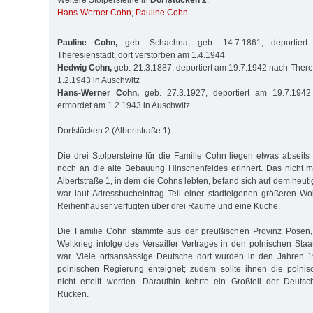
Weitere Stolpersteine in
Dorfstücken 2
:
Hans-Werner Cohn
,
Pauline Cohn
Pauline Cohn,
geb. Schachna, geb. 14.7.1861, deportier
Theresienstadt, dort verstorben am 1.4.1944
Hedwig Cohn,
geb. 21.3.1887, deportiert am 19.7.1942 nach There
1.2.1943 in Auschwitz
Hans-Werner Cohn,
geb. 27.3.1927, deportiert am 19.7.1942 
ermordet am 1.2.1943 in Auschwitz
Dorfstücken 2 (Albertstraße 1)
Die drei Stolpersteine für die Familie Cohn liegen etwas abseits
noch an die alte Bebauung Hinschenfeldes erinnert. Das nicht 
Albertstraße 1, in dem die Cohns lebten, befand sich auf dem heu
war laut Adressbucheintrag Teil einer stadteigenen größeren W
Reihenhäuser verfügten über drei Räume und eine Küche.
Die Familie Cohn stammte aus der preußischen Provinz Posen,
Weltkrieg infolge des Versailler Vertrages in den polnischen Sta
war. Viele ortsansässige Deutsche dort wurden in den Jahren 
polnischen Regierung enteignet; zudem sollte ihnen die polnis
nicht erteilt werden. Daraufhin kehrte ein Großteil der Deuts
Rücken.