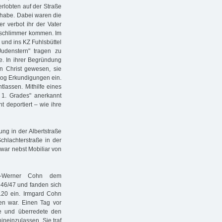
rlobten auf der Straße
t habe. Dabei waren die
r verbot ihr der Vater
h schlimmer kommen. Im
und ins KZ Fuhlsbüttel
Judenstern" tragen zu
te. In ihrer Begründung
rn Christ gewesen, sie
 zog Erkundigungen ein.
lassen. Mithilfe eines
g 1. Grades" anerkannt
t deportiert – wie ihre
ung in der Albertstraße
chlachterstraße in der
war nebst Mobiliar von
s-Werner Cohn dem
. 46/47 und fanden sich
120 ein. Irmgard Cohn
en war. Einen Tag vor
e und überredete den
neinzulassen. Sie traf