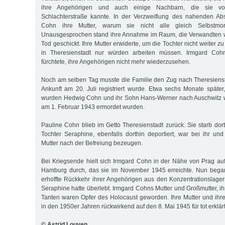
ihre Angehörigen und auch einige Nachbarn, die sie v
Schlachterstraße kannte. In der Verzweiflung des nahenden Abs
Cohn ihre Mutter, warum sie nicht alle gleich Selbstmo
Unausgesprochen stand ihre Annahme im Raum, die Verwandten 
Tod geschickt. Ihre Mutter erwiderte, um die Tochter nicht weiter z
in Theresienstadt nur würden arbeiten müssen. Irmgard Cohn 
fürchtete, ihre Angehörigen nicht mehr wiederzusehen.
Noch am selben Tag musste die Familie den Zug nach Theresienst
Ankunft am 20. Juli registriert wurde. Etwa sechs Monate späte
wurden Hedwig Cohn und ihr Sohn Hans-Werner nach Auschwitz we
am 1. Februar 1943 ermordet wurden.
Pauline Cohn blieb im Getto Theresienstadt zurück. Sie starb dort
Tochter Seraphine, ebenfalls dorthin deportiert, war bei ihr un
Mutter nach der Befreiung bezeugen.
Bei Kriegsende hielt sich Irmgard Cohn in der Nähe von Prag au
Hamburg durch, das sie im November 1945 erreichte. Nun bega
erhoffte Rückkehr ihrer Angehörigen aus den Konzentrationslager
Seraphine hatte überlebt. Irmgard Cohns Mutter und Großmutter, ih
Tanten waren Opfer des Holocaust geworden. Ihre Mutter und ih
in den 1950er Jahren rückwirkend auf den 8. Mai 1945 für tot erklärt
© Astrid Louven