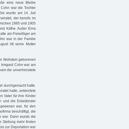
aße eine neue Bleibe
 Cohn war die Tochter
Sie wurde am 14. Juli
iratet, der bereits im
zwischen 1885 und 1905
und Käthe. Außer Erna
te als Freiwilliger am
ihn war in der Familie
ust litt seine Mutter
 in Wollstein geborenen
r: Irmgard Cohn war am
kam die unverheiratete
iel durchgemacht hatte.
atet hatte, antwortete
en Vater für ihre Kinder
h und die Enkelkinder
ig gewesen war, für den
ofirma beschäftigt, die
en war. Dann wurde die
e Stellung mehr finden
bis zur Deportation war