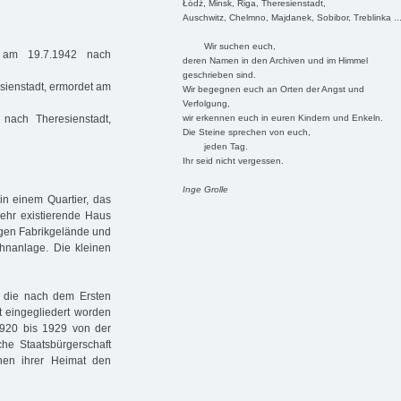
Łódź, Minsk, Riga, Theresienstadt,
Auschwitz, Chelmno, Majdanek, Sobibor, Treblinka ..
Wir suchen euch,
t am 19.7.1942 nach
deren Namen in den Archiven und im Himmel
geschrieben sind.
sienstadt, ermordet am
Wir begegnen euch an Orten der Angst und
Verfolgung,
wir erkennen euch in euren Kindern und Enkeln.
nach Theresienstadt,
Die Steine sprechen von euch,
jeden Tag.
Ihr seid nicht vergessen.
Inge Grolle
 in einem Quartier, das
mehr existierende Haus
tigen Fabrikgelände und
ohnanlage. Die kleinen
 die nach dem Ersten
at eingegliedert worden
1920 bis 1929 von der
che Staatsbürgerschaft
chen ihrer Heimat den