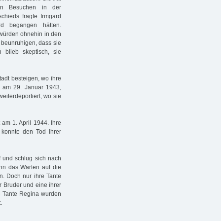
on Besuchen in der
chieds fragte Irmgard
rd begangen hätten.
würden ohnehin in den
u beunruhigen, dass sie
blieb skeptisch, sie
adt besteigen, wo ihre
r, am 29. Januar 1943,
iterdeportiert, wo sie
 am 1. April 1944. Ihre
d konnte den Tod ihrer
f und schlug sich nach
nn das Warten auf die
n. Doch nur ihre Tante
r Bruder und eine ihrer
re Tante Regina wurden
.