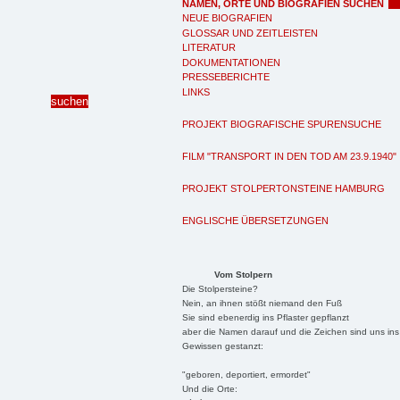
NAMEN, ORTE UND BIOGRAFIEN SUCHEN
NEUE BIOGRAFIEN
GLOSSAR UND ZEITLEISTEN
LITERATUR
DOKUMENTATIONEN
PRESSEBERICHTE
LINKS
PROJEKT BIOGRAFISCHE SPURENSUCHE
FILM "TRANSPORT IN DEN TOD AM 23.9.1940"
PROJEKT STOLPERTONSTEINE HAMBURG
ENGLISCHE ÜBERSETZUNGEN
Vom Stolpern
Die Stolpersteine?
Nein, an ihnen stößt niemand den Fuß
Sie sind ebenerdig ins Pflaster gepflanzt
aber die Namen darauf und die Zeichen sind uns ins
Gewissen gestanzt:
"geboren, deportiert, ermordet"
Und die Orte: