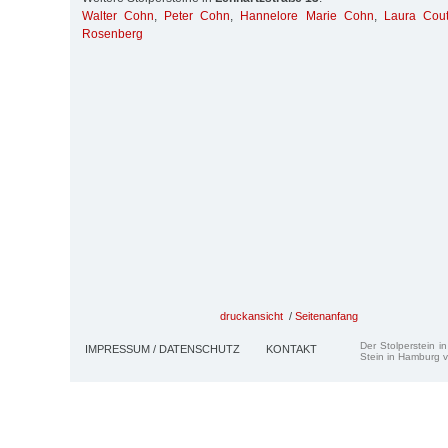
Walter Cohn
,
Peter Cohn
,
Hannelore Marie Cohn
,
Laura Cout
Rosenberg
druckansicht
/
Seitenanfang
Der Stolperstein i
IMPRESSUM / DATENSCHUTZ
KONTAKT
Stein in Hamburg v