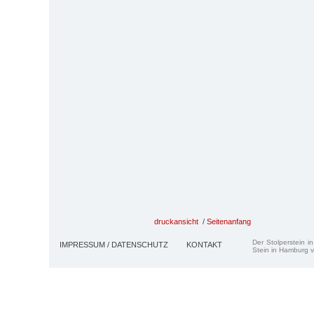
druckansicht
/
Seitenanfang
Der Stolperstein i
IMPRESSUM / DATENSCHUTZ
KONTAKT
Stein in Hamburg v