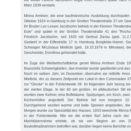
die Mutter Helene Jacobsohn folgte ihren Kindern später nach 
März 1939 verstarb.
Minna Armherr, die eine kaufmännische Ausbildung durchlaufen 
Oktober 1924 in Hamburg in der Großen Theaterstraße 37 ein Gewe
Ihr Bruder Leo Lesser Jacobsohn betrieb in der Kleinen Theaterstra
Eule" und später in der Großen Theaterstraße 41 den "Rochus
Friedrich Jacobsohn, seit 1920 mit Gertrud Zierau (geb. 11.2.
Gastwirt in der Eiffestraße 17 in Hamburg Borgfelde-Hamm. G
Schwager Miczislaus Mietlicki (geb. 18.10.1879 in Miłosław), de
Geschwister, Dorothea geheiratet hatte.
Im Zuge der Weltwirtschaftskrise geriet Minna Armherr Ende 19
finanzielle Schwierigkeiten, das Inventar wurde gepfändet und da
Noch im selben Jahr, im Dezember, übernahm sie mithilfe ihres
Mietlicki, der zu diesem Zeitpunkt ein Lokal in den Colonnaden 37 
zur "Glocke" in der Fuhlentwiete 39. Im folgenden Jahr bezog si
der vierten Etage. In der 60 qm großen, im altdeutschen Stil ein
wurden zwei Kellner, eine Buffetdame, Spüljungen, ein Koch, zwe
Küchenhilfen angestellt. Der Betrieb lief von morgens 10
Durchgehend wurden warme und kalte Speisen angeboten, die
Morgen wurde zur Spezialität des Hauses. 1933 bewohnte Minna A
in der Fuhlentwiete. Wie sie die ersten fünf Jahre nach der n
Machtübernahme erlebte, ob sie von Beginn an von Dis
Boykottmaßnahmen betroffen war, darüber liegen keine Berichte vor