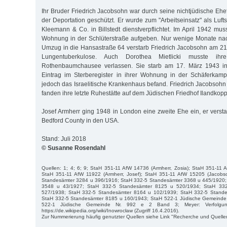
Ihr Bruder Friedrich Jacobsohn war durch seine nichtjüdische Ehe
der Deportation geschützt. Er wurde zum "Arbeitseinsatz" als Luft
Kleemann & Co. in Billstedt dienstverpflichtet. Im April 1942 mu
Wohnung in der Schlüterstraße aufgeben. Nur wenige Monate n
Umzug in die Hansastraße 64 verstarb Friedrich Jacobsohn am 21
Lungentuberkulose. Auch Dorothea Mietlicki musste i
Rothenbaumchausee verlassen. Sie starb am 17. März 1943 
Eintrag im Sterberegister in ihrer Wohnung in der Schäferkamp
jedoch das Israelitische Krankenhaus befand. Friedrich Jacobsohn
fanden ihre letzte Ruhestätte auf dem Jüdischen Friedhof Ilandkoppe
Josef Armherr ging 1948 in London eine zweite Ehe ein, er verst
Bedford County in den USA.
Stand: Juli 2018
© Susanne Rosendahl
Quellen: 1; 4; 6; 9; StaH 351-11 AfW 14736 (Armherr, Zosia); StaH 351-11 
StaH 351-11 AfW 11922 (Armherr, Josef); StaH 351-11 AfW 15205 (Jacobso
Standesämter 3284 u 396/1916; StaH 332-5 Standesämter 3368 u 445/1920;
3548 u 43/1927; StaH 332-5 Standesämter 8125 u 520/1934; StaH 33
527/1938; StaH 332-5 Standesämter 8164 u 102/1939; StaH 332-5 Stand
StaH 332-5 Standesämter 8185 u 160/1943; StaH 522-1 Jüdische Gemeinde 
522-1 Jüdische Gemeinde Nr. 992 e 2 Band 3; Meyer: Verfolgu
https://de.wikipedia.org/wiki/Inowrocław (Zugriff 16.4.2016).
Zur Nummerierung häufig genutzter Quellen siehe Link "Recherche und Quelle