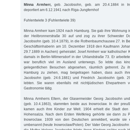
Minna Armherr,
geb. Jacobsohn, geb. am 20.4.1884 in Ino
deportiert am 6.12.1941 nach Riga-Jungfernhof
Fuhlentwiete 3 (Fuhlentwiete 39)
Minna Armherr kam 1924 nach Hamburg. Sie gab ihre Wohnung in
der Heilbronnerstraße 30 auf und zog zu ihrer Schwester Dor
Jacobsohn (geb. 10.4.1879), in die Rothenbaumchausee 27. In Ber
Geschäftsinhaberin am 10. Dezember 1918 den Kaufmann Johann
29.7.1889 in Aachen) geheiratet. Josef Armherr war katholischer
damals in Berlin-Wilmersdorf in der Uhlandstraße 73. Er arbeitet
war beruflich viel im Ausland unterwegs. So lebte das kin
gelegentlichen Besuchen abgesehen, räumlich getrennt. Zu i
Hamburg zu ziehen, mag beigetragen haben, dass auch ihre
Jacobsohn (geb. 24.6.1881) und Friedrich Jacobsohn (geb. 2
lebten. Sie waren ebenfalls mit nichtjüdischen Ehepartnern v
Gastronomie tätig.
Minna Armherrs Eltern, der Glasermeister Georg Jacobsohn un
(geb. 10.4.1863), stammten beide aus Inowroclaw. In der preu
kamen auch ihre Kinder zur Welt. 1904 erhielt die Stadt den
Hohensalza. Nach dem Ersten Weltkrieg gehörte sie dann zu P
Inowroclaw. 1939 von den Deutschen annektiert, wurde sie 
umbenannt (heute Inowrocław/Polen). Der Vater Georg Jacobsohn s