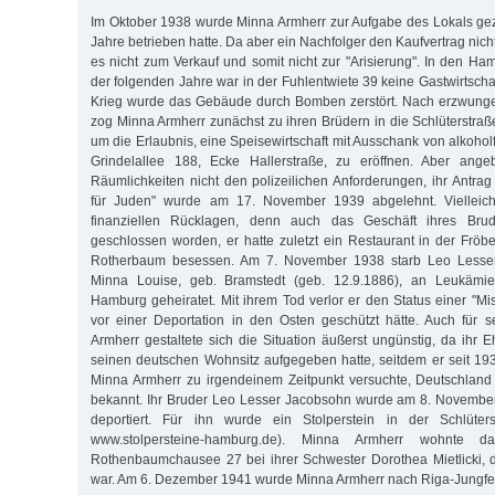
Im Oktober 1938 wurde Minna Armherr zur Aufgabe des Lokals ge
Jahre betrieben hatte. Da aber ein Nachfolger den Kaufvertrag nicht
es nicht zum Verkauf und somit nicht zur "Arisierung". In den H
der folgenden Jahre war in der Fuhlentwiete 39 keine Gastwirtscha
Krieg wurde das Gebäude durch Bomben zerstört. Nach erzwung
zog Minna Armherr zunächst zu ihren Brüdern in die Schlüterstraß
um die Erlaubnis, eine Speisewirtschaft mit Ausschank von alkohol
Grindelallee 188, Ecke Hallerstraße, zu eröffnen. Aber ange
Räumlichkeiten nicht den polizeilichen Anforderungen, ihr Antrag 
für Juden" wurde am 17. November 1939 abgelehnt. Vielleich
finanziellen Rücklagen, denn auch das Geschäft ihres Bru
geschlossen worden, er hatte zuletzt ein Restaurant in der Fröbe
Rotherbaum besessen. Am 7. November 1938 starb Leo Lesse
Minna Louise, geb. Bramstedt (geb. 12.9.1886), an Leukämie
Hamburg geheiratet. Mit ihrem Tod verlor er den Status einer "Mi
vor einer Deportation in den Osten geschützt hätte. Auch für 
Armherr gestaltete sich die Situation äußerst ungünstig, da ihr
seinen deutschen Wohnsitz aufgegeben hatte, seitdem er seit 19
Minna Armherr zu irgendeinem Zeitpunkt versuchte, Deutschland z
bekannt. Ihr Bruder Leo Lesser Jacobsohn wurde am 8. November
deportiert. Für ihn wurde ein Stolperstein in der Schlüters
www.stolpersteine-hamburg.de). Minna Armherr wohnte 
Rothenbaumchausee 27 bei ihrer Schwester Dorothea Mietlicki, d
war. Am 6. Dezember 1941 wurde Minna Armherr nach Riga-Jungfern