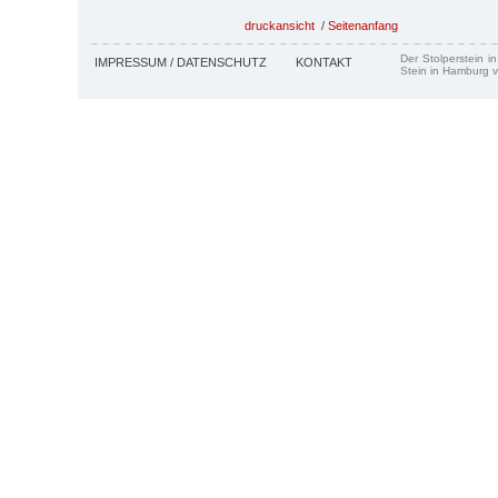
druckansicht
/
Seitenanfang
Der Stolperstein i
IMPRESSUM / DATENSCHUTZ
KONTAKT
Stein in Hamburg v