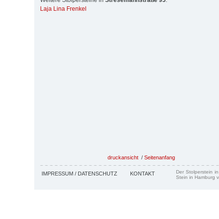
Weitere Stolpersteine in
Stresemannstraße 95
:
Laja Lina Frenkel
druckansicht
/
Seitenanfang
Der Stolperstein i
IMPRESSUM / DATENSCHUTZ
KONTAKT
Stein in Hamburg v