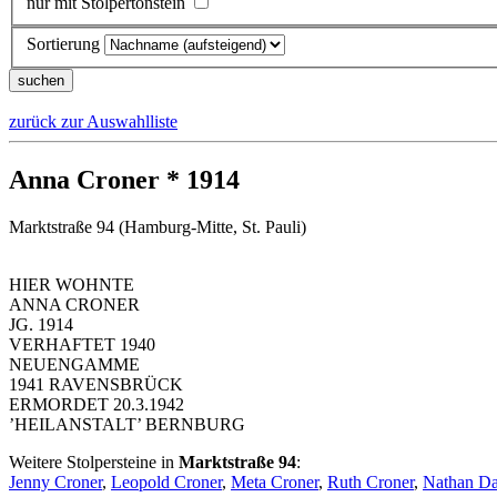
nur mit Stolpertonstein
Sortierung
zurück zur Auswahlliste
Anna Croner * 1914
Marktstraße 94 (Hamburg-Mitte, St. Pauli)
HIER WOHNTE
ANNA CRONER
JG. 1914
VERHAFTET 1940
NEUENGAMME
1941 RAVENSBRÜCK
ERMORDET 20.3.1942
’HEILANSTALT’ BERNBURG
Weitere Stolpersteine in
Marktstraße 94
:
Jenny Croner
,
Leopold Croner
,
Meta Croner
,
Ruth Croner
,
Nathan Da