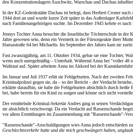
den Konzentrationslagern Auschwitz, Warschau und Dachau inhaftier
In der KZ-Gedenkstätte Dachau ist belegt, dass Herbert Croner nach
1944 dort an und wurde kurze Zeit später in das Außenlager Karlsfe
nach Familienangehörigen suchte. Im Dezember 1945 kehrte er nach H
Jennys Tochter Anna besuchte die Israelitische Töchterschule in der 
Jahre gewesen sein, denn ein Vermerk in der Fürsorgeakte ihrer Mutt
Hansastraße 64 bei Michaelis. Im September des Jahres kam sie zurück 
Fast zwanzigjährig, am 11. Oktober 1934, gebar sie eine Tochter, Waltra
wenn auch unregelmäßig – Unterhalt. Während Anna bei "voller 48 stü
Waltraut auf. Später arbeitete Anna im Akkord bei der Kunstdarmfabr
Im Januar und Juli 1937 erlitt sie Fehlgeburten. Nach der zweiten F
Kriminalpolizei gegen sie, da – so der Bericht – der Verdacht besteh
erklärte daraufhin, sie habe die Fehlgeburten absichtlich durch heiß
bei, habe bereits für ein Kind zu sorgen und könne sich nicht vorste
Der ermittelnde Kriminal-Sekretär Andres ging in seinen Verdächtig
sie absichtlich verschweigt. Da ein Verdacht auf Rassenschande begr
vor allem Ermittlungen im Zusammenhang mit "Rassenschande"-Verd
"Rassenschande"-Anschuldigungen wies Anna jedoch entschieden zurü
Geschlechtsverkehr hatte und die mich geschwängert haben, unglaubha