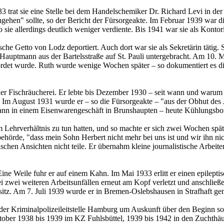
3 trat sie eine Stelle bei dem Handelschemiker Dr. Richard Levi in der
ngehen" sollte, so der Bericht der Fürsorgeakte. Im Februar 1939 war 
e allerdings deutlich weniger verdiente. Bis 1941 war sie als Kontoris
he Getto von Lodz deportiert. Auch dort war sie als Sekretärin tätig. 
ptmann aus der Bartelsstraße auf St. Pauli untergebracht. Am 10. M
ordet wurde. Ruth wurde wenige Wochen später – so dokumentiert es di
ner Fischräucherei. Er lebte bis Dezember 1930 – seit wann und warum 
. Im August 1931 wurde er – so die Fürsorgeakte – "aus der Obhut des 
ufmann in einem Eisenwarengeschäft in Brunshaupten – heute Kühlungsb
em Lehrverhältnis zu tun hatten, und so machte er sich zwei Wochen s
hörde, "dass mein Sohn Herbert nicht mehr bei uns ist und wir ihn nic
schen Ansichten nicht teile. Er übernahm kleine journalistische Arbeite
ine Weile fuhr er auf einem Kahn. Im Mai 1933 erlitt er einen epileptis
 zwei weiteren Arbeitsunfällen erneut am Kopf verletzt und anschließen
sitz. Am 7. Juli 1939 wurde er in Bremen-Oslebshausen in Strafhaft 
der Kriminalpolizeileitstelle Hamburg um Auskunft über den Beginn sow
Oktober 1938 bis 1939 im KZ Fuhlsbüttel, 1939 bis 1942 in den Zuchth