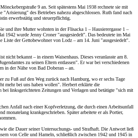
 Mönckebergstraße 9 an. Seit spätestens Mai 1938 rechnete sie mit
die "Arisierung" des Betriebes nahezu abgeschlossen. Ruth fand nach
tin erwerbstätig und steuerpflichtig.
Sie und ihre Mutter wohnten in der Flisacka 1 – Hausierergasse 1 –
ai 1942 wurde Jenny Croner "ausgesiedelt". Das bedeutete im Mai
e Liste der Gettobewohner von Lodz – am 14. Juni "ausgesiedelt".
ist nicht bekannt – in einem Waisenhaus. Dieses veranlasste am 8.
Jugendamtes zu seinen Eltern entlassen". Er war bei verschiedenen
orn in der Nähe von Bad Doberan – an.
päter zu Fuß auf den Weg zurück nach Hamburg, wo er sechs Tage
ht mehr bei uns haben wollen". Herbert erklärte die
n bei linksgerichteten Zeitungen und Verlagen und betätigte "sich mit
chen Anfall nach einer Kopfverletzung, die durch einen Arbeitsunfall
d monatelang krankgeschrieben. Später arbeitete er als Portier,
genommen.
ie die Dauer seiner Untersuchungs- und Strafhaft. Die Antwort ließ
äusern von Celle und Hameln, schließlich zwischen 1942 und 1945 in