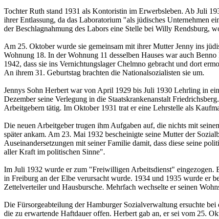
Tochter Ruth stand 1931 als Kontoristin im Erwerbsleben. Ab Juli 193
ihrer Entlassung, da das Laboratorium "als jüdisches Unternehmen ei
der Beschlagnahmung des Labors eine Stelle bei Willy Rendsburg, wo si
Am 25. Oktober wurde sie gemeinsam mit ihrer Mutter Jenny ins jüdisc
Wohnung 18. In der Wohnung 11 desselben Hauses war auch Benno Hau
1942, dass sie ins Vernichtungslager Chelmno gebracht und dort erm
An ihrem 31. Geburtstag brachten die Nationalsozialisten sie um.
Jennys Sohn Herbert war von April 1929 bis Juli 1930 Lehrling in ei
Dezember seine Verlegung in die Staatskrankenanstalt Friedrichsberg
Arbeitgebern tätig. Im Oktober 1931 trat er eine Lehrstelle als Ka
Die neuen Arbeitgeber trugen ihm Aufgaben auf, die nichts mit sein
später ankam. Am 23. Mai 1932 bescheinigte seine Mutter der Sozialbe
Auseinandersetzungen mit seiner Familie damit, dass diese seine politi
aller Kraft im politischen Sinne".
Im Juli 1932 wurde er zum "Freiwilligen Arbeitsdienst" eingezogen. E
in Freiburg an der Elbe verursacht wurde. 1934 und 1935 wurde er bei
Zettelverteiler und Hausbursche. Mehrfach wechselte er seinen Wohn
Die Fürsorgeabteilung der Hamburger Sozialverwaltung ersuchte bei 
die zu erwartende Haftdauer offen. Herbert gab an, er sei vom 25. 