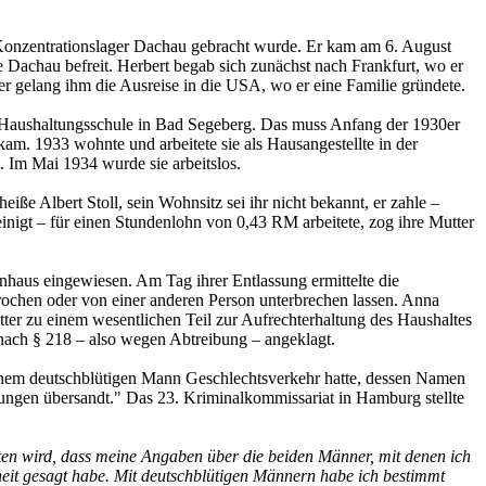
 Konzentrationslager Dachau gebracht wurde. Er kam am 6. August
Dachau befreit. Herbert begab sich zunächst nach Frankfurt, wo er
 gelang ihm die Ausreise in die USA, wo er eine Familie gründete.
hen Haushaltungsschule in Bad Segeberg. Das muss Anfang der 1930er
am. 1933 wohnte und arbeitete sie als Hausangestellte in der
. Im Mai 1934 wurde sie arbeitslos.
eiße Albert Stoll, sein Wohnsitz sei ihr nicht bekannt, er zahle –
nigt – für einen Stundenlohn von 0,43 RM arbeitete, zog ihre Mutter
nhaus eingewiesen. Am Tag ihrer Entlassung ermittelte die
rbrochen oder von einer anderen Person unterbrechen lassen. Anna
utter zu einem wesentlichen Teil zur Aufrechterhaltung des Haushaltes
 nach § 218 – also wegen Abtreibung – angeklagt.
 einem deutschblütigen Mann Geschlechtsverkehr hatte, dessen Namen
lungen übersandt." Das 23. Kriminalkommissariat in Hamburg stellte
en wird, dass meine Angaben über die beiden Männer, mit denen ich
heit gesagt habe. Mit deutschblütigen Männern habe ich bestimmt