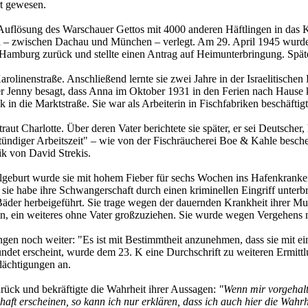
t gewesen.
 Auflösung des Warschauer Gettos mit 4000 anderen Häftlingen in das
ld – zwischen Dachau und München – verlegt. Am 29. April 1945 wurde 
amburg zurück und stellte einen Antrag auf Heimunterbringung. Später
Karolinenstraße. Anschließend lernte sie zwei Jahre in der Israelitisc
er Jenny besagt, dass Anna im Oktober 1931 in den Ferien nach Hause k
in die Marktstraße. Sie war als Arbeiterin in Fischfabriken beschäftigt
ut Charlotte. Über deren Vater berichtete sie später, er sei Deutscher, h
ndiger Arbeitszeit" – wie von der Fischräucherei Boe & Kahle beschei
ik von David Strekis.
ehlgeburt wurde sie mit hohem Fieber für sechs Wochen ins Hafenkranke
e, sie habe ihre Schwangerschaft durch einen kriminellen Eingriff unte
e Bäder herbeigeführt. Sie trage wegen der dauernden Krankheit ihrer M
llen, ein weiteres ohne Vater großzuziehen. Sie wurde wegen Vergehens
ungen noch weiter: "Es ist mit Bestimmtheit anzunehmen, dass sie mit
ündet erscheint, wurde dem 23. K eine Durchschrift zu weiteren Ermitt
ächtigungen an.
ck und bekräftigte die Wahrheit ihrer Aussagen:
"Wenn mir vorgehalt
ft erscheinen, so kann ich nur erklären, dass ich auch hier die Wahr