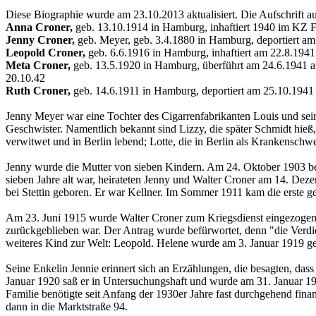
Diese Biographie wurde am 23.10.2013 aktualisiert. Die Aufschrift au
Anna Croner,
geb. 13.10.1914 in Hamburg, inhaftiert 1940 im KZ F
Jenny Croner,
geb. Meyer, geb. 3.4.1880 in Hamburg, deportiert a
Leopold Croner,
geb. 6.6.1916 in Hamburg, inhaftiert am 22.8.194
Meta Croner,
geb. 13.5.1920 in Hamburg, überführt am 24.6.1941 au
20.10.42
Ruth Croner,
geb. 14.6.1911 in Hamburg, deportiert am 25.10.1941
Jenny Meyer war eine Tochter des Cigarrenfabrikanten Louis und sei
Geschwister. Namentlich bekannt sind Lizzy, die später Schmidt hieß
verwitwet und in Berlin lebend; Lotte, die in Berlin als Krankenschwes
Jenny wurde die Mutter von sieben Kindern. Am 24. Oktober 1903 be
sieben Jahre alt war, heirateten Jenny und Walter Croner am 14. De
bei Stettin geboren. Er war Kellner. Im Sommer 1911 kam die erste
Am 23. Juni 1915 wurde Walter Croner zum Kriegsdienst eingezogen. A
zurückgeblieben war. Der Antrag wurde befürwortet, denn "die Verdien
weiteres Kind zur Welt: Leopold. Helene wurde am 3. Januar 1919 ge
Seine Enkelin Jennie erinnert sich an Erzählungen, die besagten, dass
Januar 1920 saß er in Untersuchungshaft und wurde am 31. Januar 19
Familie benötigte seit Anfang der 1930er Jahre fast durchgehend fin
dann in die Marktstraße 94.