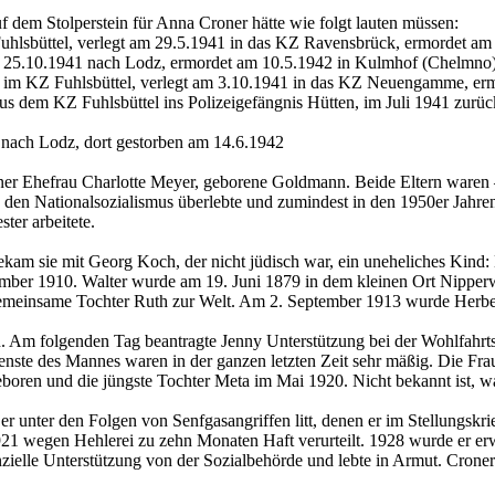
f dem Stolperstein für Anna Croner hätte wie folgt lauten müssen:
uhlsbüttel, verlegt am 29.5.1941 in das KZ Ravensbrück, ermordet am
m 25.10.1941 nach Lodz, ermordet am 10.5.1942 in Kulmhof (Chelmno
1 im KZ Fuhlsbüttel, verlegt am 3.10.1941 in das KZ Neuengamme, erm
s dem KZ Fuhlsbüttel ins Polizeigefängnis Hütten, im Juli 1941 zurü
 nach Lodz, dort gestorben am 14.6.1942
ner Ehefrau Charlotte Meyer, geborene Goldmann. Beide Eltern waren –
, den Nationalsozialismus überlebte und zumindest in den 1950er Jahre
ter arbeitete.
kam sie mit Georg Koch, der nicht jüdisch war, ein uneheliches Kin
zember 1910. Walter wurde am 19. Juni 1879 in dem kleinen Ort Nipper
 gemeinsame Tochter Ruth zur Welt. Am 2. September 1913 wurde Herb
m folgenden Tag beantragte Jenny Unterstützung bei der Wohlfahrtsbeh
ste des Mannes waren in der ganzen letzten Zeit sehr mäßig. Die Frau 
boren und die jüngste Tochter Meta im Mai 1920. Nicht bekannt ist, w
 er unter den Folgen von Senfgasangriffen litt, denen er im Stellungskr
21 wegen Hehlerei zu zehn Monaten Haft verurteilt. 1928 wurde er er
anzielle Unterstützung von der Sozialbehörde und lebte in Armut. Cro