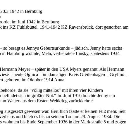
 20.3.1942 in Bernburg
)
ordet im Juni 1942 in Bernburg
ck ins KZ Fuhlsbüttel, 1941-1942 KZ Ravensbrück, dort gestorben am
 so besagt es Jennys Geburtsurkunde – jüdisch. Jenny hatte sechs
n in Hamburg wohnte; Meta, verheiratete Linsky, spätestens 1934
d: Hermann Meyer – später in den USA Myers genannt. Als Hermann
wiese – heute Ognica – im damaligen Kreis Greifenhagen – Gryfino –
ert geboren, im Oktober 1914 Anna.
örde, da sie "völlig mittellos" mit ihren vier Kindern
befindet sich in größter Not." Im Juni 1916 brachte Jenny ein
ann Walter aus dem Ersten Weltkrieg zurückkehrte.
ieg ausgesetzt gewesen war. Beruflich fasste er keinen Fuß mehr. Seit
werbslos und blieb es bis zu seinem Tod am 29. August 1934. Die
ners wohnten bis Ende September 1936 in der Marktstraße 5 und zogen