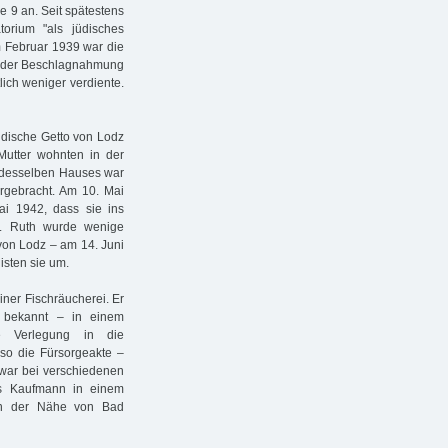
 9 an. Seit spätestens
orium "als jüdisches
m Februar 1939 war die
ch der Beschlagnahmung
lich weniger verdiente.
üdische Getto von Lodz
 Mutter wohnten in der
 desselben Hauses war
rgebracht. Am 10. Mai
i 1942, dass sie ins
e. Ruth wurde wenige
von Lodz – am 14. Juni
isten sie um.
iner Fischräucherei. Er
 bekannt – in einem
e Verlegung in die
 so die Fürsorgeakte –
 war bei verschiedenen
als Kaufmann in einem
in der Nähe von Bad