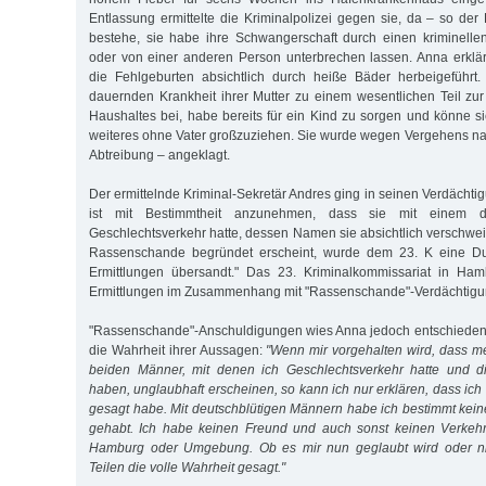
Entlassung ermittelte die Kriminalpolizei gegen sie, da – so der
bestehe, sie habe ihre Schwangerschaft durch einen kriminellen
oder von einer anderen Person unterbrechen lassen. Anna erklär
die Fehlgeburten absichtlich durch heiße Bäder herbeigeführt
dauernden Krankheit ihrer Mutter zu einem wesentlichen Teil zur
Haushaltes bei, habe bereits für ein Kind zu sorgen und könne sic
weiteres ohne Vater großzuziehen. Sie wurde wegen Vergehens n
Abtreibung – angeklagt.
Der ermittelnde Kriminal-Sekretär Andres ging in seinen Verdächti
ist mit Bestimmtheit anzunehmen, dass sie mit einem d
Geschlechtsverkehr hatte, dessen Namen sie absichtlich verschwei
Rassenschande begründet erscheint, wurde dem 23. K eine Dur
Ermittlungen übersandt." Das 23. Kriminalkommissariat in Hamb
Ermittlungen im Zusammenhang mit "Rassenschande"-Verdächtigu
"Rassenschande"-Anschuldigungen wies Anna jedoch entschieden 
die Wahrheit ihrer Aussagen:
"Wenn mir vorgehalten wird, dass m
beiden Männer, mit denen ich Geschlechtsverkehr hatte und d
haben, unglaubhaft erscheinen, so kann ich nur erklären, dass ich
gesagt habe. Mit deutschblütigen Männern habe ich bestimmt kei
gehabt. Ich habe keinen Freund und auch sonst keinen Verkeh
Hamburg oder Umgebung. Ob es mir nun geglaubt wird oder nic
Teilen die volle Wahrheit gesagt."