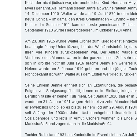
Koch, der nicht jüdisch war, ein uneheliches Kind: Hermann Mey
Myers genannt. Als Hermann sieben Jahre alt war, heirateten Jenn
14. Dezember 1910. Walter wurde am 19. Juni 1879 in dem klei
heute Ognica – im damaligen Kreis Greifenhagen – Gryfino – bei S
Kellner. Im Sommer 1911 kam die erste gemeinsame Tochter 
September 1913 wurde Herbert geboren, im Oktober 1914 Anna.
Am 23. Juni 1915 wurde Walter Croner zum Kriegsdienst eingezo
beantragte Jenny Unterstützung bei der Wohlfahrtsbehörde, da sie
ihren vier Kindern zurückgeblieben war. Der Antrag wurde be
Verdienste des Mannes waren in der ganzen letzten Zeit sehr mä
sich in größter Not." Im Juni 1916 brachte Jenny ein weiteres K
Helene wurde am 3. Januar 1919 geboren und die jüngste Toch
Nicht bekannt ist, wann Walter aus dem Ersten Weltkrieg zurückkehr
Seine Enkelin Jennie erinnert sich an Erzählungen, die besagt
Folgen von Senfgasangriffen litt, denen er im Stellungskrieg a
Beruflich fasste er keinen Fuß mehr. Seit Januar 1920 saß er in
wurde am 31. Januar 1921 wegen Hehlerei zu zehn Monaten Haft 
er erwerbslos und blieb es bis zu seinem Tod am 29. August 1934.
seit Anfang der 1930er Jahre fast durchgehend finanzielle U
Sozialbehörde und lebte in Armut. Croners wohnten bis Ende 
Marktstraße 5 und zogen dann in die Marktstraße 94.
Tochter Ruth stand 1931 als Kontoristin im Erwerbsleben. Ab Juli 19