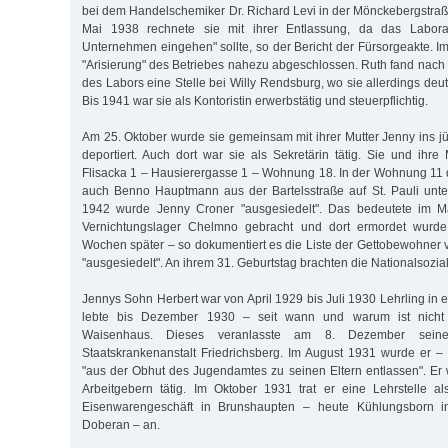
bei dem Handelschemiker Dr. Richard Levi in der Mönckebergstraße
Mai 1938 rechnete sie mit ihrer Entlassung, da das Laborat
Unternehmen eingehen" sollte, so der Bericht der Fürsorgeakte. I
"Arisierung" des Betriebes nahezu abgeschlossen. Ruth fand na
des Labors eine Stelle bei Willy Rendsburg, wo sie allerdings deut
Bis 1941 war sie als Kontoristin erwerbstätig und steuerpflichtig.
Am 25. Oktober wurde sie gemeinsam mit ihrer Mutter Jenny ins j
deportiert. Auch dort war sie als Sekretärin tätig. Sie und ihre
Flisacka 1 – Hausierergasse 1 – Wohnung 18. In der Wohnung 11
auch Benno Hauptmann aus der Bartelsstraße auf St. Pauli unte
1942 wurde Jenny Croner "ausgesiedelt". Das bedeutete im Ma
Vernichtungslager Chelmno gebracht und dort ermordet wurd
Wochen später – so dokumentiert es die Liste der Gettobewohner 
"ausgesiedelt". An ihrem 31. Geburtstag brachten die Nationalsozial
Jennys Sohn Herbert war von April 1929 bis Juli 1930 Lehrling in e
lebte bis Dezember 1930 – seit wann und warum ist nicht
Waisenhaus. Dieses veranlasste am 8. Dezember sein
Staatskrankenanstalt Friedrichsberg. Im August 1931 wurde er –
"aus der Obhut des Jugendamtes zu seinen Eltern entlassen". Er
Arbeitgebern tätig. Im Oktober 1931 trat er eine Lehrstelle 
Eisenwarengeschäft in Brunshaupten – heute Kühlungsborn 
Doberan – an.