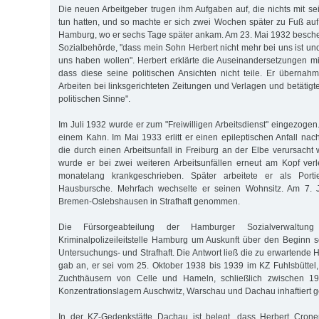
Die neuen Arbeitgeber trugen ihm Aufgaben auf, die nichts mit se
tun hatten, und so machte er sich zwei Wochen später zu Fuß a
Hamburg, wo er sechs Tage später ankam. Am 23. Mai 1932 beschei
Sozialbehörde, "dass mein Sohn Herbert nicht mehr bei uns ist und
uns haben wollen". Herbert erklärte die Auseinandersetzungen mit
dass diese seine politischen Ansichten nicht teile. Er übernahm 
Arbeiten bei linksgerichteten Zeitungen und Verlagen und betätigte 
politischen Sinne".
Im Juli 1932 wurde er zum "Freiwilligen Arbeitsdienst" eingezogen.
einem Kahn. Im Mai 1933 erlitt er einen epileptischen Anfall nac
die durch einen Arbeitsunfall in Freiburg an der Elbe verursach
wurde er bei zwei weiteren Arbeitsunfällen erneut am Kopf ver
monatelang krankgeschrieben. Später arbeitete er als Portier
Hausbursche. Mehrfach wechselte er seinen Wohnsitz. Am 7. J
Bremen-Oslebshausen in Strafhaft genommen.
Die Fürsorgeabteilung der Hamburger Sozialverwaltun
Kriminalpolizeileitstelle Hamburg um Auskunft über den Beginn 
Untersuchungs- und Strafhaft. Die Antwort ließ die zu erwartende H
gab an, er sei vom 25. Oktober 1938 bis 1939 im KZ Fuhlsbüttel
Zuchthäusern von Celle und Hameln, schließlich zwischen 
Konzentrationslagern Auschwitz, Warschau und Dachau inhaftiert 
In der KZ-Gedenkstätte Dachau ist belegt, dass Herbert Cron