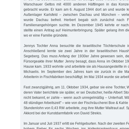
Warschauer Gettos mit 4000 anderen Häftlingen in das Konzen
gebracht wurde. Er kam am 6. August 1944 dort an und wurde ku
Außenlager Karlsfeld – zwischen Dachau und München – verleg
wurde Dachau befreit. Herbert begab sich zunächst nach F
Familienangehörigen suchte. Im Dezember 1945 kehrte er nac
stellte einen Antrag auf Heimunterbringung. Später gelang ihm di
wo er eine Familie gründete.
Jennys Tochter Anna besuchte die Israelitische Töchterschule i
Anschließend lernte sie zwei Jahre in der Israelitischen Haus
Segeberg. Das muss Anfang der 1930er Jahre gewesen sein, de
Fürsorgeakte ihrer Mutter Jenny besagt, dass Anna im Oktober 1
Hause kam. 1933 wohnte und arbeitete sie als Hausangestellte in 
Michaelis. Im September des Jahres kam sie zurück in die Mar
Arbeiterin in Fischfabriken beschäftigt. Im Mai 1934 wurde sie arbeit
Fast zwanzigjährig, am 11. Oktober 1934, gebar sie eine Tochter, W
deren Vater berichtete sie später, er sei Deutscher, heiße Albert Stol
nicht bekannt, er zahle – wenn auch unregelmäßig – Unterhalt. Wä
48 stündiger Arbeitszeit" – wie von der Fischräucherei Boe & Kahle 
Stundenlohn von 0,43 RM arbeitete, zog ihre Mutter Waltraut auf. S
Akkord bei der Kunstdarmfabrik von David Strekis.
Im Januar und Juli 1937 erlitt sie Fehlgeburten. Nach der zweiten F
hohem Fieber für sechs Wochen ins Hafenkrankenhaus einge