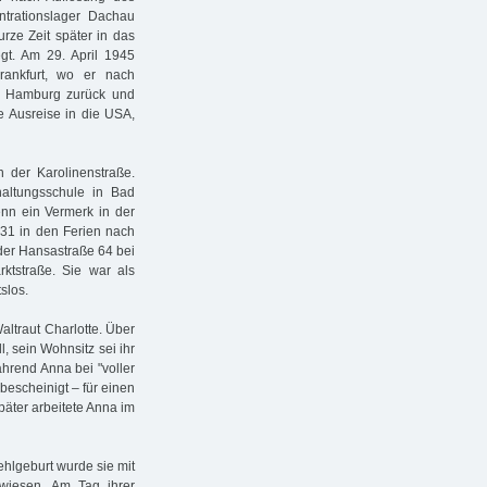
trationslager Dachau
rze Zeit später in das
t. Am 29. April 1945
rankfurt, wo er nach
h Hamburg zurück und
e Ausreise in die USA,
n der Karolinenstraße.
haltungsschule in Bad
nn ein Vermerk in der
931 in den Ferien nach
der Hansastraße 64 bei
ktstraße. Sie war als
slos.
altraut Charlotte. Über
l, sein Wohnsitz sei ihr
hrend Anna bei "voller
bescheinigt – für einen
päter arbeitete Anna im
ehlgeburt wurde sie mit
wiesen. Am Tag ihrer