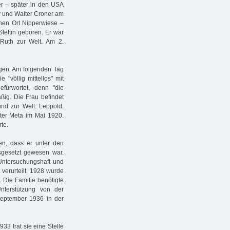
er – später in den USA
y und Walter Croner am
nen Ort Nipperwiese –
tettin geboren. Er war
Ruth zur Welt. Am 2.
gen. Am folgenden Tag
 "völlig mittellos" mit
fürwortet, denn "die
ßig. Die Frau befindet
ind zur Welt: Leopold.
ter Meta im Mai 1920.
te.
en, dass er unter den
usgesetzt gewesen war.
 Untersuchungshaft und
verurteilt. 1928 wurde
 Die Familie benötigte
nterstützung von der
September 1936 in der
33 trat sie eine Stelle