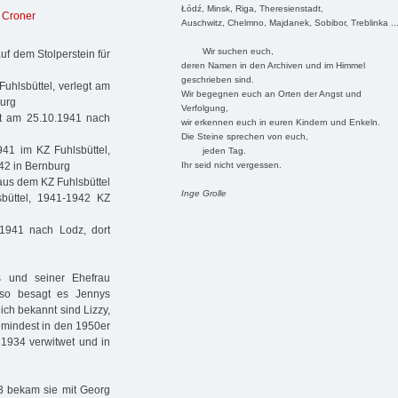
Łódź, Minsk, Riga, Theresienstadt,
 Croner
Auschwitz, Chelmno, Majdanek, Sobibor, Treblinka ..
Wir suchen euch,
uf dem Stolperstein für
deren Namen in den Archiven und im Himmel
geschrieben sind.
uhlsbüttel, verlegt am
Wir begegnen euch an Orten der Angst und
burg
Verfolgung,
rt am 25.10.1941 nach
wir erkennen euch in euren Kindern und Enkeln.
Die Steine sprechen von euch,
941 im KZ Fuhlsbüttel,
jeden Tag.
Ihr seid nicht vergessen.
42 in Bernburg
aus dem KZ Fuhlsbüttel
Inge Grolle
sbüttel, 1941-1942 KZ
.1941 nach Lodz, dort
s und seiner Ehefrau
 so besagt es Jennys
ich bekannt sind Lizzy,
umindest in den 1950er
 1934 verwitwet und in
3 bekam sie mit Georg