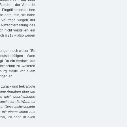
 Bericht – der Verdacht
 Eingriff unterbrochen
te daraufhin, sie habe
. Sie trage wegen der
 Aufrechterhaltung des
h nicht vorstellen, ein
ach § 218 – also wegen
gungen noch weiter: "Es
eutschblütigen Mann
gt. Da ein Verdacht auf
chschrift zu weiteren
urg stellte vor allem
ngen an.
zurück und bekräftigte
eine Angaben über die
ie mich geschwängert
 auch hier die Wahrheit
nen Geschlechtsverkehr
r mit einem Mann aus
ht, ich habe in allen