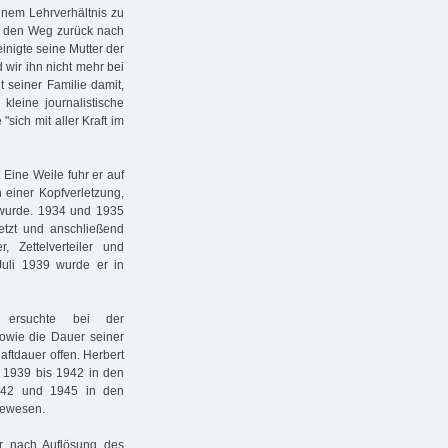
inem Lehrverhältnis zu
uf den Weg zurück nach
nigte seine Mutter der
 wir ihn nicht mehr bei
 seiner Familie damit,
kleine journalistische
"sich mit aller Kraft im
 Eine Weile fuhr er auf
h einer Kopfverletzung,
t wurde. 1934 und 1935
letzt und anschließend
, Zettelverteiler und
uli 1939 wurde er in
g ersuchte bei der
sowie die Dauer seiner
aftdauer offen. Herbert
, 1939 bis 1942 in den
1942 und 1945 in den
gewesen.
er nach Auflösung des