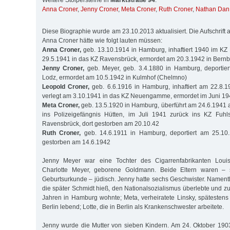
Weitere Stolpersteine in
Marktstraße 94
:
Anna Croner
,
Jenny Croner
,
Meta Croner
,
Ruth Croner
,
Nathan Dan
Diese Biographie wurde am 23.10.2013 aktualisiert. Die Aufschrift a
Anna Croner hätte wie folgt lauten müssen:
Anna Croner,
geb. 13.10.1914 in Hamburg, inhaftiert 1940 im KZ F
29.5.1941 in das KZ Ravensbrück, ermordet am 20.3.1942 in Bern
Jenny Croner,
geb. Meyer, geb. 3.4.1880 in Hamburg, deportie
Lodz, ermordet am 10.5.1942 in Kulmhof (Chelmno)
Leopold Croner,
geb. 6.6.1916 in Hamburg, inhaftiert am 22.8.1
verlegt am 3.10.1941 in das KZ Neuengamme, ermordet im Juni 19
Meta Croner,
geb. 13.5.1920 in Hamburg, überführt am 24.6.1941 
ins Polizeigefängnis Hütten, im Juli 1941 zurück ins KZ Fuhl
Ravensbrück, dort gestorben am 20.10.42
Ruth Croner,
geb. 14.6.1911 in Hamburg, deportiert am 25.10
gestorben am 14.6.1942
Jenny Meyer war eine Tochter des Cigarrenfabrikanten Loui
Charlotte Meyer, geborene Goldmann. Beide Eltern waren –
Geburtsurkunde – jüdisch. Jenny hatte sechs Geschwister. Namentl
die später Schmidt hieß, den Nationalsozialismus überlebte und z
Jahren in Hamburg wohnte; Meta, verheiratete Linsky, spätestens
Berlin lebend; Lotte, die in Berlin als Krankenschwester arbeitete.
Jenny wurde die Mutter von sieben Kindern. Am 24. Oktober 190