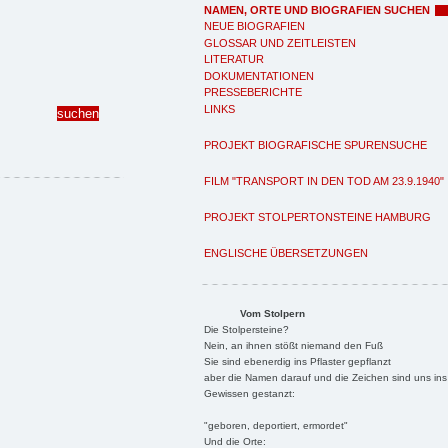
NAMEN, ORTE UND BIOGRAFIEN SUCHEN
NEUE BIOGRAFIEN
GLOSSAR UND ZEITLEISTEN
LITERATUR
DOKUMENTATIONEN
PRESSEBERICHTE
LINKS
PROJEKT BIOGRAFISCHE SPURENSUCHE
FILM "TRANSPORT IN DEN TOD AM 23.9.1940"
PROJEKT STOLPERTONSTEINE HAMBURG
ENGLISCHE ÜBERSETZUNGEN
Vom Stolpern
Die Stolpersteine?
Nein, an ihnen stößt niemand den Fuß
Sie sind ebenerdig ins Pflaster gepflanzt
aber die Namen darauf und die Zeichen sind uns ins
Gewissen gestanzt:
"geboren, deportiert, ermordet"
Und die Orte: