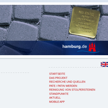
STARTSEITE
DAS PROJEKT
RECHERCHE UND QUELLEN
PATE / PATIN WERDEN
REINIGUNG VON STOLPERSTEINEN
STANDPUNKTE
AKTUELL
MOBILE APP