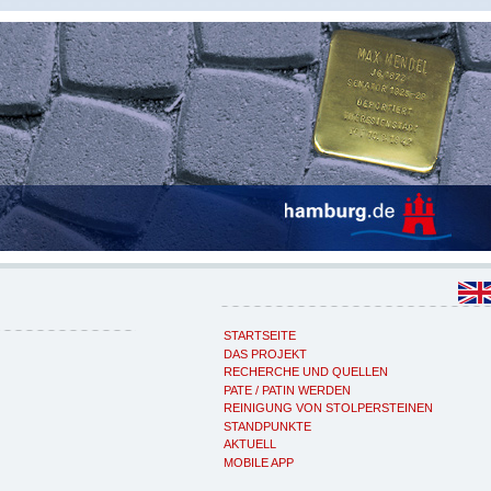
STARTSEITE
DAS PROJEKT
RECHERCHE UND QUELLEN
PATE / PATIN WERDEN
REINIGUNG VON STOLPERSTEINEN
STANDPUNKTE
AKTUELL
MOBILE APP