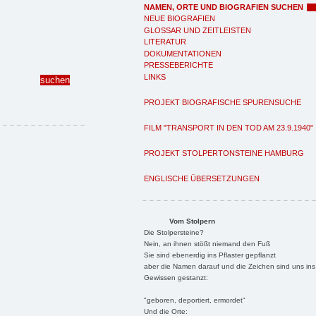
NAMEN, ORTE UND BIOGRAFIEN SUCHEN
NEUE BIOGRAFIEN
GLOSSAR UND ZEITLEISTEN
LITERATUR
DOKUMENTATIONEN
PRESSEBERICHTE
LINKS
PROJEKT BIOGRAFISCHE SPURENSUCHE
FILM "TRANSPORT IN DEN TOD AM 23.9.1940"
PROJEKT STOLPERTONSTEINE HAMBURG
ENGLISCHE ÜBERSETZUNGEN
Vom Stolpern
Die Stolpersteine?
Nein, an ihnen stößt niemand den Fuß
Sie sind ebenerdig ins Pflaster gepflanzt
aber die Namen darauf und die Zeichen sind uns ins
Gewissen gestanzt:
"geboren, deportiert, ermordet"
Und die Orte: