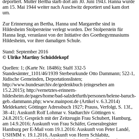
deportiert. Mutter Bertha starb dort am 30. Juni 1943. Hanna wurde
am 15. Mai 1944 weiter nach Auschwitz deportiert und kam dort
um.
Zur Erinnerung an Bertha, Hanna und Margarethe sind in
Hildesheim Stolpersteine verlegt worden. Der Stolperstein für
Hanna liegt, veranlasst von der Initiative des Goethegymnasiums
Hildesheim, vor ihrer damaligen Schule.
Stand: September 2016
© Ulrike Martiny Schüddekopf
Quellen: 1; (Karte Nr. 18486); StaH 332-5
Standesämter_1101/46/1939 Sterbeurkunde Otto Dammann; 522-1,
Jüdische Gemeinden, Deportationslisten;
http://www.bundesarchiv.de/gedenkbuch (eingesehen am
15.2.2015); http://vernetztes-erinnern-
hildesheim.de/pages/home/bad-salzdetfurth/personen/helene-baruch-
geb.-dammann.php; www.mainpost.de (Artikel v. 6.3.2014)
Meldekartei; Göttinger Adressbuch 1927; Prauss, Verfolgt, S. 13f.,
38–41; Auskunft Rolf Lohmar v. Stadtarchiv Göttingen v.
24.8.2015; Gespräch mit der Zeitzeugin Frau Schubert, Hamburg,
am 14.9.2016; Auskunft von Frau Schäfer, Generalregister
Hamburg per E-Mail vom 19.1.2016: Auskunft von Peter Landé,
USHMM v. 19.1.2016, Auskunft von Herrn Schlabitz,