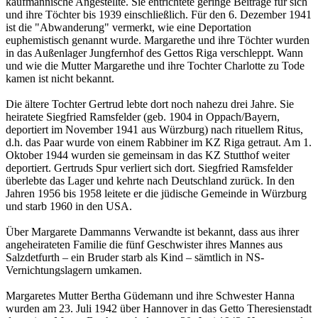
kaufmännische Angestellte. Sie entrichtete geringe Beiträge für sich
und ihre Töchter bis 1939 einschließlich. Für den 6. Dezember 1941
ist die "Abwanderung" vermerkt, wie eine Deportation
euphemistisch genannt wurde. Margarethe und ihre Töchter wurden
in das Außenlager Jungfernhof des Gettos Riga verschleppt. Wann
und wie die Mutter Margarethe und ihre Tochter Charlotte zu Tode
kamen ist nicht bekannt.
Die ältere Tochter Gertrud lebte dort noch nahezu drei Jahre. Sie
heiratete Sieg­fried Ramsfelder (geb. 1904 in Oppach/Bayern,
deportiert im November 1941 aus Würzburg) nach rituellem Ritus,
d.h. das Paar wurde von einem Rabbiner im KZ Riga getraut. Am 1.
Oktober 1944 wurden sie gemeinsam in das KZ Stutthof weiter
deportiert. Gertruds Spur verliert sich dort. Siegfried Ramsfelder
überlebte das Lager und kehrte nach Deutschland zurück. In den
Jahren 1956 bis 1958 leitete er die jüdische Gemeinde in Würzburg
und starb 1960 in den USA.
Über Margarete Dammanns Verwandte ist bekannt, dass aus ihrer
angeheirateten Familie die fünf Geschwister ihres Mannes aus
Salzdetfurth – ein Bruder starb als Kind – sämtlich in NS-
Vernichtungslagern umkamen.
Margaretes Mutter Bertha Güdemann und ihre Schwester Hanna
wurden am 23. Juli 1942 über Hannover in das Getto Theresienstadt