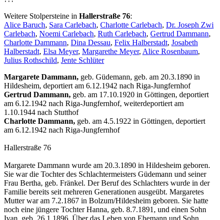
Weitere Stolpersteine in
Hallerstraße 76
:
Alice Baruch
,
Sara Carlebach
,
Charlotte Carlebach
,
Dr. Joseph Zwi
Carlebach
,
Noemi Carlebach
,
Ruth Carlebach
,
Gertrud Dammann
,
Charlotte Dammann
,
Dina Dessau
,
Felix Halberstadt
,
Josabeth
Halberstadt
,
Elsa Meyer
,
Margarethe Meyer
,
Alice Rosenbaum
,
Julius Rothschild
,
Jente Schlüter
Margarete Dammann,
geb. Güdemann, geb. am 20.3.1890 in
Hildesheim, deportiert am 6.12.1942 nach Riga-Jungfernhof
Gertrud Dammann,
geb. am 17.10.1920 in Göttingen, deportiert
am 6.12.1942 nach Riga-Jungfernhof, weiterdeportiert am
1.10.1944 nach Stutthof
Charlotte Dammann,
geb. am 4.5.1922 in Göttingen, deportiert
am 6.12.1942 nach Riga-Jungfernhof
Hallerstraße 76
Margarete Dammann wurde am 20.3.1890 in Hildesheim geboren.
Sie war die Tochter des Schlachtermeisters Güdemann und seiner
Frau Bertha, geb. Fränkel. Der Beruf des Schlachters wurde in der
Familie bereits seit mehreren Generationen ausgeübt. Margaretes
Mutter war am 7.2.1867 in Bolzum/Hildesheim geboren. Sie hatte
noch eine jüngere Tochter Hanna, geb. 8.7.1891, und einen Sohn
Ivan, geb. 26.1.1896. Über das Leben von Ehemann und Sohn