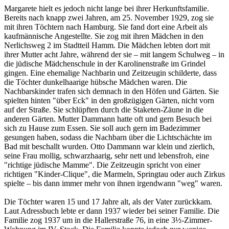
Margarete hielt es jedoch nicht lange bei ihrer Herkunftsfamilie.
Bereits nach knapp zwei Jahren, am 25. November 1929, zog sie
mit ihren Töchtern nach Hamburg. Sie fand dort eine Arbeit als
kaufmännische Angestellte. Sie zog mit ihren Mädchen in den
Nerlichsweg 2 im Stadtteil Hamm. Die Mädchen lebten dort mit
ihrer Mutter acht Jahre, während der sie – mit langem Schulweg – in
die jüdische Mädchenschule in der Karolinenstraße im Grindel
gingen. Eine ehemalige Nachbarin und Zeitzeugin schilderte, dass
die Töchter dunkelhaarige hübsche Mädchen waren. Die
Nachbarskinder trafen sich demnach in den Höfen und Gärten. Sie
spielten hinten "über Eck" in den großzügigen Gärten, nicht vorn
auf der Straße. Sie schlüpften durch die Staketen-Zäune in die
anderen Gärten. Mutter Dammann hatte oft und gern Besuch bei
sich zu Hause zum Essen. Sie soll auch gern im Badezimmer
gesungen haben, sodass die Nachbarn über die Lichtschächte im
Bad mit beschallt wurden. Otto Dammann war klein und zierlich,
seine Frau mollig, schwarzhaarig, sehr nett und lebensfroh, eine
"richtige jüdische Mamme". Die Zeitzeugin spricht von einer
richtigen "Kinder-Clique", die Marmeln, Springtau oder auch Zirkus
spielte – bis dann immer mehr von ihnen irgendwann "weg" waren.
Die Töchter waren 15 und 17 Jahre alt, als der Vater zurückkam.
Laut Adressbuch lebte er dann 1937 wieder bei seiner Familie. Die
Familie zog 1937 um in die Hallerstraße 76, in eine 3½-Zimmer-