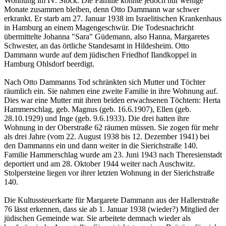
Wohnung im IV. Stock. Die Familie konnte jedoch nur wenige
Monate zusammen bleiben, denn Otto Dammann war schwer
erkrankt. Er starb am 27. Januar 1938 im Israelitischen Krankenhaus
in Hamburg an einem Magengeschwür. Die Todesnachricht
übermittelte Johanna "Sara" Güdemann, also Hanna, Margaretes
Schwester, an das örtliche Standesamt in Hildesheim. Otto
Dammann wurde auf dem jüdischen Friedhof Ilandkoppel in
Hamburg Ohlsdorf beerdigt.
Nach Otto Dammanns Tod schränkten sich Mutter und Töchter
räumlich ein. Sie nahmen eine zweite Familie in ihre Wohnung auf.
Dies war eine Mutter mit ihren beiden erwachsenen Töchtern: Herta
Hammerschlag, geb. Magnus (geb. 16.6.1907), Ellen (geb.
28.10.1929) und Inge (geb. 9.6.1933). Die drei hatten ihre
Wohnung in der Oberstraße 62 räumen müssen. Sie zogen für mehr
als drei Jahre (vom 22. August 1938 bis 12. Dezember 1941) bei
den Dammanns ein und dann weiter in die Sierichstraße 140.
Familie Hammerschlag wurde am 23. Juni 1943 nach Theresienstadt
deportiert und am 28. Oktober 1944 weiter nach Auschwitz.
Stolpersteine liegen vor ihrer letzten Wohnung in der Sierichstraße
140.
Die Kultussteuerkarte für Margarete Dammann aus der Hallerstraße
76 lässt erkennen, dass sie ab 1. Januar 1938 (wieder?) Mitglied der
jüdischen Gemeinde war. Sie arbeitete demnach wieder als