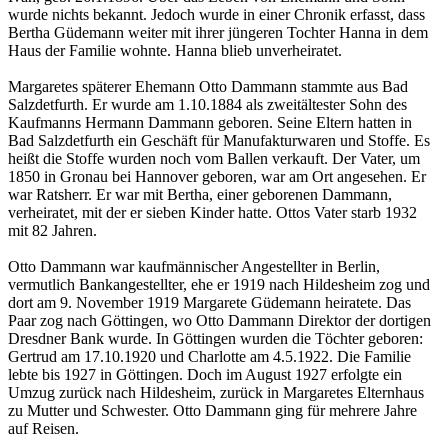
wurde nichts bekannt. Jedoch wurde in einer Chronik erfasst, dass
Bertha Güdemann weiter mit ihrer jüngeren Tochter Hanna in dem
Haus der Familie wohnte. Hanna blieb unverheiratet.
Margaretes späterer Ehemann Otto Dammann stammte aus Bad
Salzdetfurth. Er wurde am 1.10.1884 als zweitältester Sohn des
Kaufmanns Hermann Dammann geboren. Seine Eltern hatten in
Bad Salzdetfurth ein Geschäft für Manufakturwaren und Stoffe. Es
heißt die Stoffe wurden noch vom Ballen verkauft. Der Vater, um
1850 in Gronau bei Hannover geboren, war am Ort angesehen. Er
war Ratsherr. Er war mit Bertha, einer geborenen Dammann,
verheiratet, mit der er sieben Kinder hatte. Ottos Vater starb 1932
mit 82 Jahren.
Otto Dammann war kaufmännischer Angestellter in Berlin,
vermutlich Bankangestellter, ehe er 1919 nach Hildesheim zog und
dort am 9. November 1919 Margarete Güdemann heiratete. Das
Paar zog nach Göttingen, wo Otto Dammann Direktor der dortigen
Dresdner Bank wurde. In Göttingen wurden die Töchter geboren:
Gertrud am 17.10.1920 und Charlotte am 4.5.1922. Die Familie
lebte bis 1927 in Göttingen. Doch im August 1927 erfolgte ein
Umzug zurück nach Hildesheim, zurück in Margaretes Elternhaus
zu Mutter und Schwester. Otto Dammann ging für mehrere Jahre
auf Reisen.