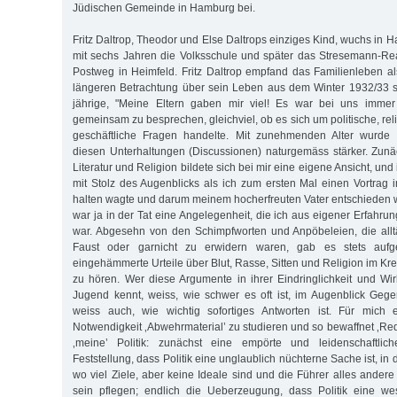
Jüdischen Gemeinde in Hamburg bei.
Fritz Daltrop, Theodor und Else Daltrops einziges Kind, wuchs in H
mit sechs Jahren die Volksschule und später das Stresemann-R
Postweg in Heimfeld. Fritz Daltrop empfand das Familienleben al
längeren Betrachtung über sein Leben aus dem Winter 1932/33 s
jährige, "Meine Eltern gaben mir viel! Es war bei uns immer
gemeinsam zu besprechen, gleichviel, ob es sich um politische, reli
geschäftliche Fragen handelte. Mit zunehmenden Alter wurde 
diesen Unterhaltungen (Discussionen) naturgemäss stärker. Zunäch
Literatur und Religion bildete sich bei mir eine eigene Ansicht, un
mit Stolz des Augenblicks als ich zum ersten Mal einen Vortrag i
halten wagte und darum meinem hocherfreuten Vater entschieden wi
war ja in der Tat eine Angelegenheit, die ich aus eigener Erfahru
war. Abgesehn von den Schimpfworten und Anpöbeleien, die allt
Faust oder garnicht zu erwidern waren, gab es stets aufg
eingehämmerte Urteile über Blut, Rasse, Sitten und Religion im K
zu hören. Wer diese Argumente in ihrer Eindringlichkeit und Wirk
Jugend kennt, weiss, wie schwer es oft ist, im Augenblick Geg
weiss auch, wie wichtig sofortiges Antworten ist. Für mich 
Notwendigkeit ‚Abwehrmaterial’ zu studieren und so bewaffnet ‚Re
‚meine’ Politik: zunächst eine empörte und leidenschaftli
Feststellung, dass Politik eine unglaublich nüchterne Sache ist, in 
wo viel Ziele, aber keine Ideale sind und die Führer alles ander
sein pflegen; endlich die Ueberzeugung, dass Politik eine wese