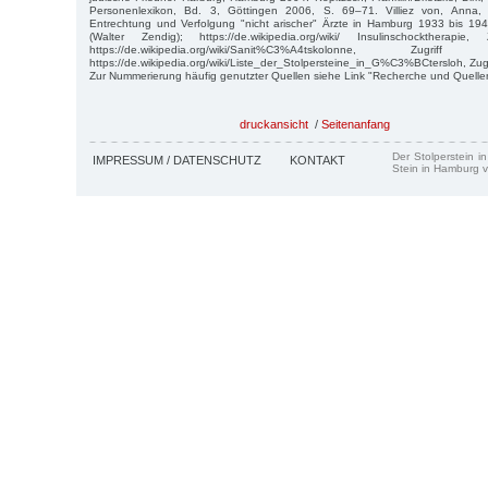
Personenlexikon, Bd. 3, Göttingen 2006, S. 69–71. Villiez von, Anna, M
Entrechtung und Verfolgung "nicht arischer" Ärzte in Hamburg 1933 bis 1
(Walter Zendig); https://de.wikipedia.org/wiki/ Insulinschocktherapi
https://de.wikipedia.org/wiki/Sanit%C3%A4tskolonne, Zu
https://de.wikipedia.org/wiki/Liste_der_Stolpersteine_in_G%C3%BCtersloh, Zug
Zur Nummerierung häufig genutzter Quellen siehe Link "Recherche und Quelle
druckansicht
/
Seitenanfang
Der Stolperstein i
IMPRESSUM / DATENSCHUTZ
KONTAKT
Stein in Hamburg v