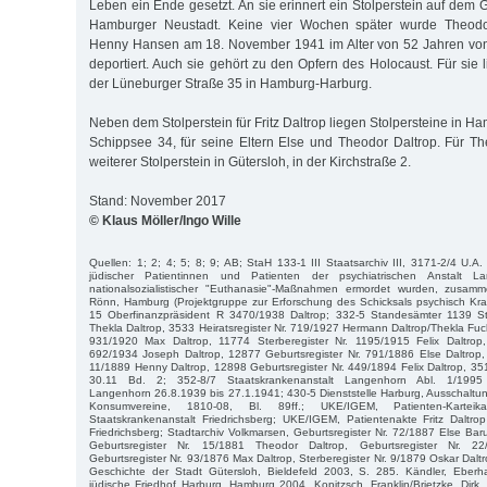
Leben ein Ende gesetzt. An sie erinnert ein Stolperstein auf dem
Hamburger Neustadt. Keine vier Wochen später wurde Theodo
Henny Hansen am 18. November 1941 im Alter von 52 Jahren vo
deportiert. Auch sie gehört zu den Opfern des Holocaust. Für sie li
der Lüneburger Straße 35 in Hamburg-Harburg.
Neben dem Stolperstein für Fritz Daltrop liegen Stolpersteine in 
Schippsee 34, für seine Eltern Else und Theodor Daltrop. Für The
weiterer Stolperstein in Gütersloh, in der Kirchstraße 2.
Stand: November 2017
© Klaus Möller/Ingo Wille
Quellen: 1; 2; 4; 5; 8; 9; AB; StaH 133-1 III Staatsarchiv III, 3171-2/4 U.A.
jüdischer Patientinnen und Patienten der psychiatrischen Anstalt L
nationalsozialistischer "Euthanasie"-Maßnahmen ermordet wurden, zusamm
Rönn, Hamburg (Projektgruppe zur Erforschung des Schicksals psychisch Kra
15 Oberfinanzpräsident R 3470/1938 Daltrop; 332-5 Standesämter 1139 St
Thekla Daltrop, 3533 Heiratsregister Nr. 719/1927 Hermann Daltrop/Thekla Fuc
931/1920 Max Daltrop, 11774 Sterberegister Nr. 1195/1915 Felix Daltrop,
692/1934 Joseph Daltrop, 12877 Geburtsregister Nr. 791/1886 Else Daltrop,
11/1889 Henny Daltrop, 12898 Geburtsregister Nr. 449/1894 Felix Daltrop, 35
30.11 Bd. 2; 352-8/7 Staatskrankenanstalt Langenhorn Abl. 1/1995
Langenhorn 26.8.1939 bis 27.1.1941; 430-5 Dienststelle Harburg, Ausschaltu
Konsumvereine, 1810-08, Bl. 89ff.; UKE/IGEM, Patienten-Karteik
Staatskrankenanstalt Friedrichsberg; UKE/IGEM, Patientenakte Fritz Daltro
Friedrichsberg; Stadtarchiv Volkmarsen, Geburtsregister Nr. 72/1887 Else Bar
Geburtsregister Nr. 15/1881 Theodor Daltrop, Geburtsregister Nr. 2
Geburtsregister Nr. 93/1876 Max Daltrop, Sterberegister Nr. 9/1879 Oskar Daltro
Geschichte der Stadt Gütersloh, Bieldefeld 2003, S. 285. Kändler, Eberhar
jüdische Friedhof Harburg, Hamburg 2004. Kopitzsch, Franklin/Brietzke, Dirk