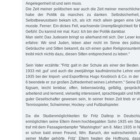
Angelegenheit ist und sein muss.
Die Zeit meiner politischen war auch die Zeit meiner menschliche
habe der Politik da manches zu danken. Selbstsicherheit,
Selbstbewusstsein bekam ich, als ich mich allein gegen eine U
musste. Ferner: Ein dickes Fell, wachsende Unempfänglichkeit für
Gefühl: Du kannst mir mal. Kurz: Ich bin der Politik dankbar.
Man sieht: Das Judesein bringt so allerhand mit sich. Der Leser 
erfahre: Wir sind Juden, leben aber nicht im Sinne des jüdisc
Gebräuche und Sitten bekannt, da ich einen guten Religionsunterr
treibt mich nichts dazu, diesen Sitten entsprechend zu leben."
Sein Vater erzählte: "Fritz galt in der Schule als einer der Besten
1933 mit ‚gut’ und auch die zweijährige kaufmännische Lehre vo
1935 bei der Import- und Exportfirma Hugo Knobloch & Co. in d
6 beendete er zur großen Zufriedenheit seines Lehrherrn." Seine Elt
fügsam, leicht lenkbar, offen, liebenswürdig, gefällig, gespräch
arbeitend und lernend, vielseitig interessiert, sprachbegabt und hilfs
guter Gesellschafter gewesen sein, In seiner freien Zeit trieb er v
Tennisspieler, Schwimmer, Hockey- und Fußballspieler.
Da die Studienmöglichkeiten für Fritz Daltrop in Deutsch
ermöglichten seine Eltern ihrem hochbegabten Sohn 1935 ein Stu
traf mit dem Passagierdampfer "Washington" am 8. März 1935 in Ne
er schon bald einen Freund, Wm. Baruch, der wahrscheinlich 
seiner Mutter gehörte. Fritz’ Eltern hegten die Hoffnung, das