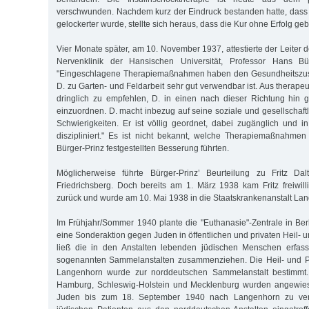
verschwunden. Nachdem kurz der Eindruck bestanden hatte, dass Fr
gelockerter wurde, stellte sich heraus, dass die Kur ohne Erfolg geb
Vier Monate später, am 10. November 1937, attestierte der Leiter 
Nervenklinik der Hansischen Universität, Professor Hans Bürg
"Eingeschlagene Therapiemaßnahmen haben den Gesundheitszust
D. zu Garten- und Feldarbeit sehr gut verwendbar ist. Aus therape
dringlich zu empfehlen, D. in einen nach dieser Richtung hin g
einzuordnen. D. macht inbezug auf seine soziale und gesellschaft
Schwierigkeiten. Er ist völlig geordnet, dabei zugänglich und 
diszipliniert." Es ist nicht bekannt, welche Therapiemaßnahme
Bürger-Prinz festgestellten Besserung führten.
Möglicherweise führte Bürger-Prinz’ Beurteilung zu Fritz Da
Friedrichsberg. Doch bereits am 1. März 1938 kam Fritz freiwill
zurück und wurde am 10. Mai 1938 in die Staatskrankenanstalt Lan
Im Frühjahr/Sommer 1940 plante die "Euthanasie"-Zentrale in Berl
eine Sonderaktion gegen Juden in öffentlichen und privaten Heil- u
ließ die in den Anstalten lebenden jüdischen Menschen erfass
sogenannten Sammelanstalten zusammenziehen. Die Heil- und P
Langenhorn wurde zur norddeutschen Sammelanstalt bestimmt. 
Hamburg, Schleswig-Holstein und Mecklenburg wurden angewies
Juden bis zum 18. September 1940 nach Langenhorn zu ver