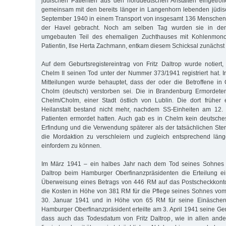
jüdischen Patienten aus den norddeutschen Anstalten eingetrof
gemeinsam mit den bereits länger in Langenhorn lebenden jüdis
September 1940 in einem Transport von insgesamt 136 Mensche
der Havel gebracht. Noch am selben Tag wurden sie in dem
umgebauten Teil des ehemaligen Zuchthauses mit Kohlenmonox
Patientin, Ilse Herta Zachmann, entkam diesem Schicksal zunächst (
Auf dem Geburtsregistereintrag von Fritz Daltrop wurde notier
Chelm II seinen Tod unter der Nummer 373/1941 registriert hat. I
Mitteilungen wurde behauptet, dass der oder die Betroffene in
Cholm (deutsch) verstorben sei. Die in Brandenburg Ermordete
Chelm/Cholm, einer Stadt östlich von Lublin. Die dort früher 
Heilanstalt bestand nicht mehr, nachdem SS-Einheiten am 12. 
Patienten ermordet hatten. Auch gab es in Chelm kein deutsch
Erfindung und die Verwendung späterer als der tatsächlichen Ste
die Mordaktion zu verschleiern und zugleich entsprechend läng
einfordern zu können.
Im März 1941 – ein halbes Jahr nach dem Tod seines Sohnes 
Daltrop beim Hamburger Oberfinanzpräsidenten die Erteilung 
Überweisung eines Betrags von 446 RM auf das Postscheckkonto
die Kosten in Höhe von 381 RM für die Pflege seines Sohnes vo
30. Januar 1941 und in Höhe von 65 RM für seine Einäscher
Hamburger Oberfinanzpräsident erteilte am 3. April 1941 seine Ge
dass auch das Todesdatum von Fritz Daltrop, wie in allen ande