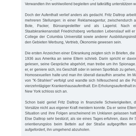
Verwandten ihn wohlwollend begleiten und tatkräftig unterstützen 
Doch der Aufenthalt verlief anders als gedacht. Fritz Daltrop arbei
mehreren Stellungen: in einer Reklameagentur, zwischendurch au
Bote, Packer, Büroangestellter und als Lagerist. Nach 
Staatskrankenanstalt Friedrichsberg verfassten Lebenslauf will e
College der Columbia Universität sowie anderer Ausbildungsinst
den Gebieten Werbung, Vertrieb, Ökonomie gewesen sein.
Die ersten Anzeichen einer Erkrankung zeigten sich in Briefen, die 
1936 aus Amerika an seine Eltern schrieb. Darin spricht er davo
gelesen, seine Gespräche abgehört, man treibe um ihn Spionage
er, er geniere sich, ins Geschäft oder in seinen Sportklub zu gehen
Homosexuellen halte und man ihn überall daraufhin ansehe. Im Ma
von "K-Strahlen" verfolgt und wandte sich hilfesuchend an die Pol
vierzehntägiger Krankenhausaufenthalt. Ein Erholungsaufenthalt in
New York schloss sich an.
Schon bald geriet Fritz Daltrop in finanzielle Schwierigkeiten, d
Vorsätze nicht aus eigener Kraft meistern konnte. Da er seine Elter
Situation und ihre Folgen anscheinend im Unklaren gelassen ha
Else Daltrop sehr bestürzt, als sie eines Tages erfuhren, dass ihr
orientierungslos beim Betteln auf der Straße aufgegriffen w
aufgefordert, ihn umgehend abzuholen.