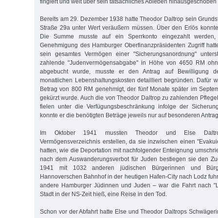
fingiert und weit über sein tatsächliches Ableben hinausgeschoben
Bereits am 29. Dezember 1938 hatte Theodor Daltrop sein Grunds
Straße 29a unter Wert veräußern müssen. Über den Erlös konnte e
Die Summe musste auf ein Sperrkonto eingezahlt werden,
Genehmigung des Hamburger Oberfinanzpräsidenten Zugriff hatte
sein gesamtes Vermögen einer "Sicherungsanordnung" unterst
zahlende "Judenvermögensabgabe" in Höhe von 4650 RM ohne
abgebucht wurde, musste er den Antrag auf Bewilligung de
monatlichen Lebenshaltungskosten detailliert begründen. Dafür 
Betrag von 800 RM genehmigt, der fünf Monate später im Sept
gekürzt wurde. Auch die von Theodor Daltrop zu zahlenden Pflege
fielen unter die Verfügungsbeschränkung infolge der Sicheru
konnte er die benötigten Beträge jeweils nur auf besonderen Antr
Im Oktober 1941 mussten Theodor und Else Daltrop 
Vermögensverzeichnis erstellen, da sie inzwischen einen "Evakui
hatten, wie die Deportation mit nachfolgender Enteignung umschr
nach dem Auswanderungsverbot für Juden bestiegen sie den Zu
1941 mit 1032 anderen jüdischen Bürgerinnen und Bü
Hannoverschen Bahnhof in der heutigen Hafen-City nach Lodz fuhr.
andere Hamburger Jüdinnen und Juden – war die Fahrt nach "Li
Stadt in der NS-Zeit hieß, eine Reise in den Tod.
Schon vor der Abfahrt hatte Else und Theodor Daltrops Schwägeri