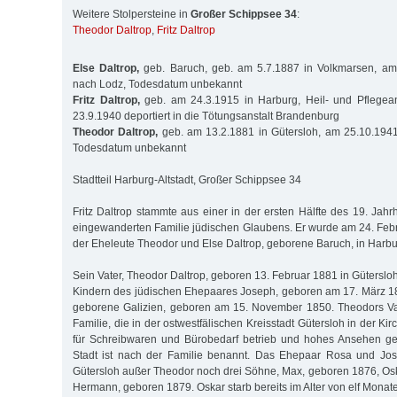
Weitere Stolpersteine in
Großer Schippsee 34
:
Theodor Daltrop
,
Fritz Daltrop
Else Daltrop,
geb. Baruch, geb. am 5.7.1887 in Volkmarsen, am 
nach Lodz, Todesdatum unbekannt
Fritz Daltrop,
geb. am 24.3.1915 in Harburg, Heil- und Pflegea
23.9.1940 deportiert in die Tötungsanstalt Brandenburg
Theodor Daltrop,
geb. am 13.2.1881 in Gütersloh, am 25.10.1941
Todesdatum unbekannt
Stadtteil Harburg-Altstadt, Großer Schippsee 34
Fritz Daltrop stammte aus einer in der ersten Hälfte des 19. Jah
eingewanderten Familie jüdischen Glaubens. Er wurde am 24. Feb
der Eheleute Theodor und Else Daltrop, geborene Baruch, in Harb
Sein Vater, Theodor Daltrop, geboren 13. Februar 1881 in Güterslo
Kindern des jüdischen Ehepaares Joseph, geboren am 17. März 1
geborene Galizien, geboren am 15. November 1850. Theodors Va
Familie, die in der ostwestfälischen Kreisstadt Gütersloh in der Ki
für Schreibwaren und Bürobedarf betrieb und hohes Ansehen ge
Stadt ist nach der Familie benannt. Das Ehepaar Rosa und Jo
Gütersloh außer Theodor noch drei Söhne, Max, geboren 1876, Os
Hermann, geboren 1879. Oskar starb bereits im Alter von elf Monat