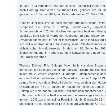
Im Juni 1883 verlegten Rosa und Joseph Daltrop mit ihren drei
nach Harburg. Dort kamen die Kinder Else, geboren am 13. D
geboren am 3. Januar 1889, und Felix, geboren am 25. März 1894, 
Noch im Jahr des Umzugs nach Harburg gründete Joseph Daltrop
Schippsee die Firma "J. Daltrop, Buchdruckerei, Papierhan
Schreibmaschinen". Zu den Großkunden gehörte bald kein Gering
Magistrat. Sehr schnell wurde der Neubürger zu einer prägenden 
Synagogengemeinde, in der er fast zwanzig Jahre lang als Kult
sich mit aller Kraft für die Anpassung seiner Glaubensbrüder 
nichtjüdische Umwelt einsetzte. Er starb am 20. September 1
Jüdischen Friedhof in Harburg auf dem Schwarzenberg neben se
Frau Rosa begraben.
Theodor Daltrop, Fritz Daltrops Vater, hatte vor dem Ersten 
geheiratet, die ebenfalls aus einem jüdischen Elternhaus stamm
in der Straße Großer Schippsee 34. Theodor Daltrop betrieb in de
ein Geschäft für Lederwaren und Reiseartikel, das am 1. April 19
seines Vaters von dem Boykott betroffen war, zu dem der Harbu
Ortsgruppe der NSDAP aufgerufen hatten. Schneller als gedach
Daltrop wie viele andere jüdische Kaufleute dem zunehmenden V
zollen und sich schon bald von seinem Lederwarengeschäft in 
trennen. 1935 zog er mit seiner Familie in die Schlüterstraße 12
und später in die Zesenstraße 12 in Hamburg-Winterhude. Am 29. O