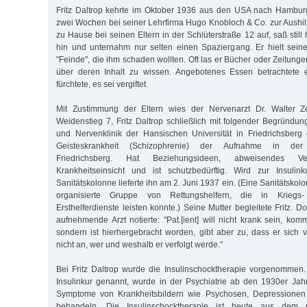
Fritz Daltrop kehrte im Oktober 1936 aus den USA nach Hamburg
zwei Wochen bei seiner Lehrfirma Hugo Knobloch & Co. zur Aushilf
zu Hause bei seinen Eltern in der Schlüterstraße 12 auf, saß still 
hin und unternahm nur selten einen Spaziergang. Er hielt sein
"Feinde", die ihm schaden wollten. Oft las er Bücher oder Zeitun
über deren Inhalt zu wissen. Angebotenes Essen betrachtete 
fürchtete, es sei vergiftet.
Mit Zustimmung der Eltern wies der Nervenarzt Dr. Walter Ze
Weidenstieg 7, Fritz Daltrop schließlich mit folgender Begründun
und Nervenklinik der Hansischen Universität in Friedrichsberg 
Geisteskrankheit (Schizophrenie) der Aufnahme in der S
Friedrichsberg. Hat Beziehungsideen, abweisendes Ve
Krankheitseinsicht und ist schutzbedürftig. Wird zur Insulin
Sanitätskolonne lieferte ihn am 2. Juni 1937 ein. (Eine Sanitätskolo
organisierte Gruppe von Rettungshelfern, die in Kriegs-
Ersthelferdienste leisten konnte.) Seine Mutter begleitete Fritz. D
aufnehmende Arzt notierte: "Pat.[ient] will nicht krank sein, kommt
sondern ist hierhergebracht worden, gibt aber zu, dass er sich ve
nicht an, wer und weshalb er verfolgt werde."
Bei Fritz Daltrop wurde die Insulinschocktherapie vorgenommen
Insulinkur genannt, wurde in der Psychiatrie ab den 1930er Jah
Symptome von Krankheitsbildern wie Psychosen, Depressionen
behandeln. Die Insulinschocktherapie ist heute aus dem ps