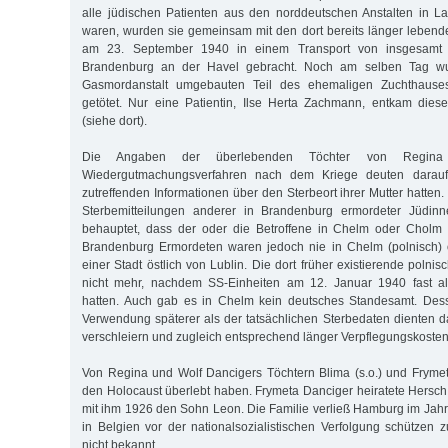
alle jüdischen Patienten aus den norddeutschen Anstalten in L
waren, wurden sie gemeinsam mit den dort bereits länger lebend
am 23. September 1940 in einem Transport von insgesam
Brandenburg an der Havel gebracht. Noch am selben Tag wu
Gasmordanstalt umgebauten Teil des ehemaligen Zuchthause
getötet. Nur eine Patientin, Ilse Herta Zachmann, entkam dies
(siehe dort).
Die Angaben der überlebenden Töchter von Regina
Wiedergutmachungsverfahren nach dem Kriege deuten darauf
zutreffenden Informationen über den Sterbeort ihrer Mutter hatten
Sterbemitteilungen anderer in Brandenburg ermordeter Jüdi
behauptet, dass der oder die Betroffene in Chelm oder Cholm v
Brandenburg Ermordeten waren jedoch nie in Chelm (polnisch) 
einer Stadt östlich von Lublin. Die dort früher existierende polnis
nicht mehr, nachdem SS-Einheiten am 12. Januar 1940 fast al
hatten. Auch gab es in Chelm kein deutsches Standesamt. Des
Verwendung späterer als der tatsächlichen Sterbedaten dienten d
verschleiern und zugleich entsprechend länger Verpflegungskosten
Von Regina und Wolf Dancigers Töchtern Blima (s.o.) und Frymet
den Holocaust überlebt haben. Frymeta Danciger heiratete Hers
mit ihm 1926 den Sohn Leon. Die Familie verließ Hamburg im Jahre
in Belgien vor der nationalsozialistischen Verfolgung schützen 
nicht bekannt.