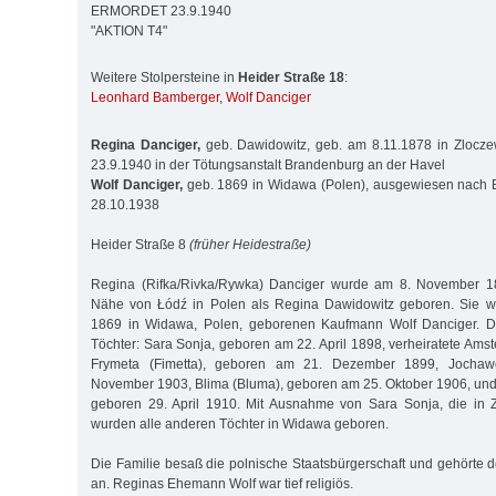
ERMORDET 23.9.1940
"AKTION T4"
Weitere Stolpersteine in
Heider Straße 18
:
Leonhard Bamberger
,
Wolf Danciger
Regina Danciger,
geb. Dawidowitz, geb. am 8.11.1878 in Zlocze
23.9.1940 in der Tötungsanstalt Brandenburg an der Havel
Wolf Danciger,
geb. 1869 in Widawa (Polen), ausgewiesen nach
28.10.1938
Heider Straße 8
(früher Heidestraße)
Regina (Rifka/Rivka/Rywka) Danciger wurde am 8. November 18
Nähe von Łódź in Polen als Regina Dawidowitz geboren. Sie wa
1869 in Widawa, Polen, geborenen Kaufmann Wolf Danciger. Da
Töchter: Sara Sonja, geboren am 22. April 1898, verheiratete Amste
Frymeta (Fimetta), geboren am 21. Dezember 1899, Jochaw
November 1903, Blima (Bluma), geboren am 25. Oktober 1906, un
geboren 29. April 1910. Mit Ausnahme von Sara Sonja, die in 
wurden alle anderen Töchter in Widawa geboren.
Die Familie besaß die polnische Staatsbürgerschaft und gehörte
an. Reginas Ehemann Wolf war tief religiös.