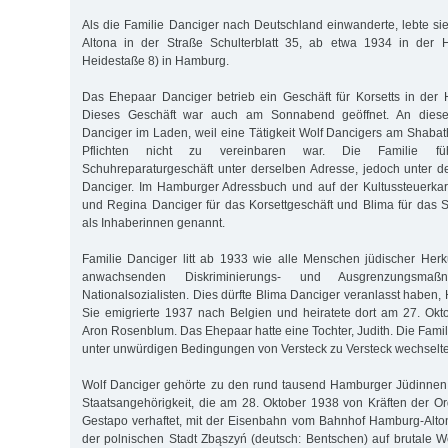
Als die Familie Danciger nach Deutschland einwanderte, lebte sie
Altona in der Straße Schulterblatt 35, ab etwa 1934 in der 
Heidestaße 8) in Hamburg.
Das Ehepaar Danciger betrieb ein Geschäft für Korsetts in der
Dieses Geschäft war auch am Sonnabend geöffnet. An dies
Danciger im Laden, weil eine Tätigkeit Wolf Dancigers am Shabath
Pflichten nicht zu vereinbaren war. Die Familie füh
Schuhreparaturgeschäft unter derselben Adresse, jedoch unte
Danciger. Im Hamburger Adressbuch und auf der Kultussteuerka
und Regina Danciger für das Korsettgeschäft und Blima für das 
als Inhaberinnen genannt.
Familie Danciger litt ab 1933 wie alle Menschen jüdischer Herk
anwachsenden Diskriminierungs- und Ausgrenzungsma
Nationalsozialisten. Dies dürfte Blima Danciger veranlasst haben
Sie emigrierte 1937 nach Belgien und heiratete dort am 27. Ok
Aron Rosenblum. Das Ehepaar hatte eine Tochter, Judith. Die Famil
unter unwürdigen Bedingungen von Versteck zu Versteck wechselte
Wolf Danciger gehörte zu den rund tausend Hamburger Jüdinnen
Staatsangehörigkeit, die am 28. Oktober 1938 von Kräften der O
Gestapo verhaftet, mit der Eisenbahn vom Bahnhof Hamburg-Alto
der polnischen Stadt Zbąszyń (deutsch: Bentschen) auf brutale W