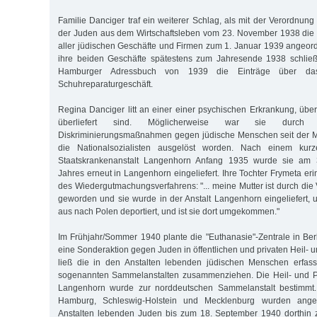
Familie Danciger traf ein weiterer Schlag, als mit der Verordnun
der Juden aus dem Wirtschaftsleben vom 23. November 1938 die 
aller jüdischen Geschäfte und Firmen zum 1. Januar 1939 angeor
ihre beiden Geschäfte spätestens zum Jahresende 1938 schließe
Hamburger Adressbuch von 1939 die Einträge über da
Schuhreparaturgeschäft.
Regina Danciger litt an einer einer psychischen Erkrankung, über
überliefert sind. Möglicherweise war sie durch
Diskriminierungsmaßnahmen gegen jüdische Menschen seit der 
die Nationalsozialisten ausgelöst worden. Nach einem kurz
Staatskrankenanstalt Langenhorn Anfang 1935 wurde sie am 
Jahres erneut in Langenhorn eingeliefert. Ihre Tochter Frymeta e
des Wiedergutmachungsverfahrens: "... meine Mutter ist durch die
geworden und sie wurde in der Anstalt Langenhorn eingeliefert, 
aus nach Polen deportiert, und ist sie dort umgekommen."
Im Frühjahr/Sommer 1940 plante die "Euthanasie"-Zentrale in Berl
eine Sonderaktion gegen Juden in öffentlichen und privaten Heil- u
ließ die in den Anstalten lebenden jüdischen Menschen erfass
sogenannten Sammelanstalten zusammenziehen. Die Heil- und P
Langenhorn wurde zur norddeutschen Sammelanstalt bestimmt. 
Hamburg, Schleswig-Holstein und Mecklenburg wurden angew
Anstalten lebenden Juden bis zum 18. September 1940 dorthin