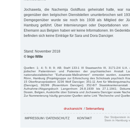
Jochaweta, die Nachemja Goldfluss geheiratet hatte, war 
gegenüber den belgischen Dienststellen ununterbrochen seit 193
Demgegenüber wurde sie noch bis 1938 als Mitglied der Jü
Hamburg geführt. Über Internierungen oder Deportationen von
Ehemann aus Belgien haben wir keine Informationen. Im Gedenkb
befinden sich keine Einträge für Sara und Dora Danciger.
Stand: November 2018
© Ingo Wille
Quellen: 1; 4; 5; 8; 9; AB; StaH 133-1 III Staatsarchiv III, 3171-2/4 U.A. 
jüdischer Patientinnen und Patienten der psychiatrischen Anstalt L
nationalsozialistischer "Euthanasie-Maßnahmen" ermordet wurden, zusamm
Rönn, Hamburg (Projektgruppe zur Erforschung des Schicksals psychisch Kra
15 Oberfinanzpräsident 3236 Wolf Danciger; 351-11 Amt für Wiedergutmach
(Danciger), 36299 (Rosenblum Danciger); 352-8/7 Staatskrankenanstal
Aufnahme-/Abgangsbuch Langenhorn 26.8.1939 bis 27.1.1941; Dokume
Dossin, Belgien, Auskünfte über Szimeta und Jochaweta Danciger sowie Nach
Zur Nummerierung häufig genutzter Quellen siehe Link "Recherche und Quelle
druckansicht
/
Seitenanfang
Der Stolperstein i
IMPRESSUM / DATENSCHUTZ
KONTAKT
Stein in Hamburg v