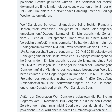
polnische Grenze getrieben wurden. Das Schicksal der meiste
dokumentiert. Eine Minderheit der Ausgewiesenen erhielt in der e
1939 die Erlaubnis zur Rückkehr nach Hamburg unter der Beding
Wochen zu emigrieren.
Wolf Dancigers Schicksal ist ungeklärt. Seine Tochter Frymeta 
Jahren, "Mein Vater Wolf Danciger ist 1938 nach Polen abgesc
umgekommen." Dagegen könnte ein Ermittlungsbericht der Zollfa
vom 7. Februar 1939 sprechen. Darin wird zu einem Radio-A
Verzeichnis aufgeführt war, vermerkt: "Es handelt sich um ein ho
Radiogerät im Wert von RM 298,-- welches nicht wie von D. am 28
1½ Jahren beschafft wurde, sondern am 15. Mai 1938 gekauft worde
Danciger gemeint sein sollte, wäre er aus Zbąszyń vorübergehend
heißt es in dem Ermittlungsbericht, dass die Mitnahme eines Ra
298 RM zu versagen sei. "Danciger ist polnischer Staatsangehö
Danciger auf die Mitnahme des Apparates besonderen Wert legen
bereit erklären, eine Dego-Abgabe in Höhe von RM 600,- zu entric
Freigabe des Apparates nichts einzuwenden." (Die Dego-Abg
Nationalsozialismus bei "Auswanderungen" an die Deutsche
entrichten.) Danach verliert sich Wolf Dancigers Spur.
Außer der Deportation Wolf Dancigers belasteten die Familie a
Pogroms vom 9. November 1938. Angriffe auf die beiden Geschäf
Zerstörungen sind zwar nicht überliefert, der durch die Pog
psychische Druck wird aber in jedem Fall immens gewesen sein.