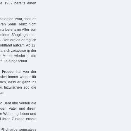
tte 1932 bereits einen
betonten zwar, dass es
hren Sohn Heinz nicht
z bereits im Alter von
 einem Säuglingsheim,
Dort erhielt er täglich
ohlfahrt aufkam. Ab 12.
a sich zeitweise in der
r Mutter wieder in die
chule eingeschult.
 Freudenthal von der
 sich immer wieder für
sich, dass er ganz ins
ei. Inzwischen zog die
ran.
o Behr und verließ die
igen Vater und ihrem
 der Wohnung leben und
 ihren Zustand erneut
Pflichtarbeitseinsatzes