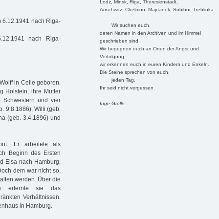
Łódź, Minsk, Riga, Theresienstadt,
Auschwitz, Chelmno, Majdanek, Sobibor, Treblinka ..
am 6.12.1941 nach Riga-
Wir suchen euch,
deren Namen in den Archiven und im Himmel
.12.1941 nach Riga-
geschrieben sind.
Wir begegnen euch an Orten der Angst und
Verfolgung,
wir erkennen euch in euren Kindern und Enkeln.
Die Steine sprechen von euch,
jeden Tag.
Wolff in Celle geboren.
Ihr seid nicht vergessen.
g Holstein, ihre Mutter
ei Schwestern und vier
Inge Grolle
. 9.8.1886), Willi (geb.
nna (geb. 3.4.1896) und
t. Er arbeitete als
ach Beginn des Ersten
und Elsa nach Hamburg,
 Doch dem war nicht so,
alten werden. Über die
u erlernte sie das
ränkten Verhältnissen.
nkenhaus in Hamburg.