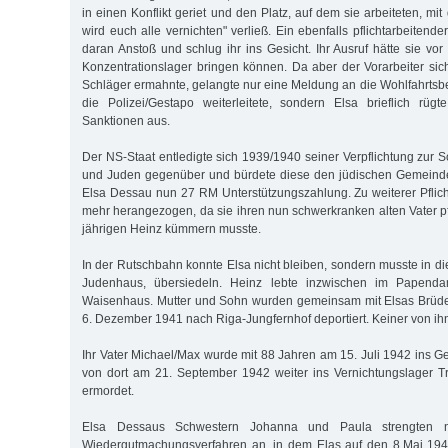
in einen Konflikt geriet und den Platz, auf dem sie arbeiteten, mi
wird euch alle vernichten" verließ. Ein ebenfalls pflichtarbeiten
daran Anstoß und schlug ihr ins Gesicht. Ihr Ausruf hätte sie vor 
Konzentrationslager bringen können. Da aber der Vorarbeiter sic
Schläger ermahnte, gelangte nur eine Meldung an die Wohlfahrtsbe
die Polizei/Gestapo weiterleitete, sondern Elsa brieflich rüg
Sanktionen aus.
Der NS-Staat entledigte sich 1939/1940 seiner Verpflichtung zur 
und Juden gegenüber und bürdete diese den jüdischen Gemeinden
Elsa Dessau nun 27 RM Unterstützungszahlung. Zu weiterer Pflicht
mehr herangezogen, da sie ihren nun schwerkranken alten Vater 
jährigen Heinz kümmern musste.
In der Rutschbahn konnte Elsa nicht bleiben, sondern musste in d
Judenhaus, übersiedeln. Heinz lebte inzwischen im Papen
Waisenhaus. Mutter und Sohn wurden gemeinsam mit Elsas Brüde
6. Dezember 1941 nach Riga-Jungfernhof deportiert. Keiner von ih
Ihr Vater Michael/Max wurde mit 88 Jahren am 15. Juli 1942 ins G
von dort am 21. September 1942 weiter ins Vernichtungslager Tr
ermordet.
Elsa Dessaus Schwestern Johanna und Paula strengten 
Wiedergutmachungsverfahren an, in dem Elas auf den 8.Mai 1945 