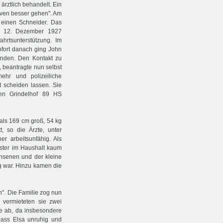
ärztlich behandelt. Ein
erven besser gehen". Am
 einen Schneider. Das
m 12. Dezember 1927
hrtsunterstützung. Im
ort danach ging John
finden. Den Kontakt zu
t, beantragte nun selbst
ehr und polizeiliche
t scheiden lassen. Sie
en Grindelhof 89 HS
 als 169 cm groß, 54 kg
t, so die Ärzte, unter
r arbeitsunfähig. Als
ester im Haushalt kaum
chsenen und der kleine
ig war. Hinzu kamen die
n". Die Familie zog nun
vermieteten sie zwei
e ab, da insbesondere
 dass Elsa unruhig und