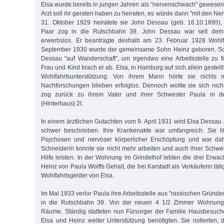
Elsa wurde bereits in jungen Jahren als "nervenschwach" gewesen 
Arzt soll ihr geraten haben zu heiraten, es würde dann "mit den N
31. Oktober 1929 heiratete sie John Dessau (geb. 16.10.1895),
Paar zog in die Rutschbahn 39. John Dessau war seit de
erwerbslos. Er beantragte deshalb am 23. Februar 1928 Wohlfa
September 1930 wurde der gemeinsame Sohn Heinz geboren. Sof
Dessau "auf Wanderschaft", um irgendwo eine Arbeitsstelle zu 
Frau und Kind brach er ab. Elsa, in Hamburg auf sich allein gestell
Wohlfahrtsunterstützung. Von ihrem Mann hörte sie nichts m
Nachforschungen blieben erfolglos. Dennoch wollte sie sich nich
zog zurück zu ihrem Vater und ihrer Schwester Paula in d
(Hinterhaus) 2I.
In einem ärztlichen Gutachten vom 9. April 1931 wird Elsa Dessau
schwer beschrieben. Ihre Krankenakte war umfangreich. Sie lit
Psychosen und nervöser körperlicher Erschöpfung und war dahe
Schneiderin konnte sie nicht mehr arbeiten und auch ihrer Schw
Hilfe leisten. In der Wohnung im Grindelhof lebten die drei Erwa
Heinz von Paula Wolffs Gehalt, die bei Karstadt als Verkäuferin tät
Wohlfahrtsgelder von Elsa.
Im Mai 1933 verlor Paula ihre Arbeitsstelle aus "rassischen Gründe
in die Rutschbahn 39. Von der neuen 4 1/2 Zimmer Wohnung 
Räume. Ständig statteten nun Fürsorger der Familie Hausbesuch
Elsa und Heinz weiter Unterstützung benötigten. Sie notierten,