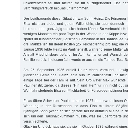
unkonzentriert sei und hielten sie für suizidgefährdet. Elsa ha
Vergiftungsversuch mit Gas unternommen.
Der Leidtragende dieser Situation war Sohn Heinz. Die Fürsorger 
Elsa nicht an Liebe und gutem Wille fehle, sie aber dennoch i
betreuen oder ganztägig um sich haben könne. So verbrachte Hein
wenigen Monaten ein paar Tage in der Woche in der Krippe bzw.
später im Kinderhort der jüdischen Gemeinde in der Johnsallee 54. 
drei Mahlzeiten, für deren Kosten (25 Reichspfennig pro Tag) die W
Januar 1936 lebte Heinz im Paulinenstift, während seine Mutter Els
Anstalt Friedrichsberg befand. Im April kehrte er auf Wunsch de
Familie zurück. In diesem Jahr wurde er auch in die Talmud-Tora-S
Am 25. September 1936 erhielt Heinz einen Vormund, Ludwig
jüdischen Gemeinde. Heinz lebte nun im Paulinenstift und hielt
einige Tage bei der Familie auf. Sein Großvater Max wünschte 
Paulinenstift ziehe, da dieses "Hin und Her" für ihn nicht gut s
Wohlfahrtsbehörde Elsa zur Pflichtarbeit für Fürsorgeempfänger he
Elsas ältere Schwester Paula heiratete 1937 den erwerbslosen Ott
Wohnung in der Rutschbahn, so dass Elsa mit ihrem 83-jähr
6jährigen Sohn (wenn er sich gerade bei ihr aufhielt) alleine in
sich um den Haushalt kümmern musste, was sie überforderte und
verschlechterte.
Glück im Unglück hatte sie, als sie im Oktober 1939 während eines 