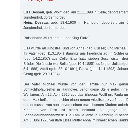
Else (Elsa) Dessau
Elsa Dessau,
geb. Wolff, geb. am 21.1.1898 in Celle, deportiert 
Jungfernhof, dort ermordet
Heinz Dessau,
geb. 13.4.1930 in Hamburg, deportiert am 6
Jungfernhof, dort ermordet
Rutschbahn 39 / Martin-Luther-King-Platz 3
Elsa wurde als jüngstes Kind von Anna (geb. Cussel) und Michael 
Ihr Vater (geb. 11.3.1854) stammte aus Friedrichstadt in Schleswi
(geb. 14.2.1857) aus Celle. Elsa hatte sieben Geschwister, dr
Brüder. Die älteste war Bella (geb. 10.4.1885), es folgten Julius (geb
5.4.1888), Adolf (geb. 22.10.1891), Paula (geb. 14.1.1893), Joha
Georg (geb. 29.9.1894).
Der Vater Michael wurde von der Familie nur Max genann
Schlachthofaufseher in Hannover, verlor diese Stelle jedoch n
Weltkriegs. Am 12. April 1915 zog das Ehepaar Wolff mit Paula 
denn Max hoffte, hier leichter einen neuen Arbeitsplatz zu finden.
und er musste von nun an von seinen erwachsenen Kindern unterh
Kindheit von Elsa ist nichts bekannt. Als junge Fra
Schneiderinnenhandwerk. Die Familie lebte in Hamburg in besch
Am 3. Juni 1928 verstarb Elsas Mutter Anna im Israelitischen Kra