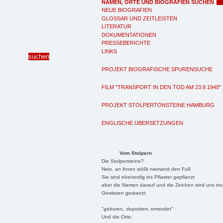
NAMEN, ORTE UND BIOGRAFIEN SUCHEN
NEUE BIOGRAFIEN
GLOSSAR UND ZEITLEISTEN
LITERATUR
DOKUMENTATIONEN
PRESSEBERICHTE
LINKS
PROJEKT BIOGRAFISCHE SPURENSUCHE
FILM "TRANSPORT IN DEN TOD AM 23.9.1940"
PROJEKT STOLPERTONSTEINE HAMBURG
ENGLISCHE ÜBERSETZUNGEN
Vom Stolpern
Die Stolpersteine?
Nein, an ihnen stößt niemand den Fuß
Sie sind ebenerdig ins Pflaster gepflanzt
aber die Namen darauf und die Zeichen sind uns ins
Gewissen gestanzt:
"geboren, deportiert, ermordet"
Und die Orte: