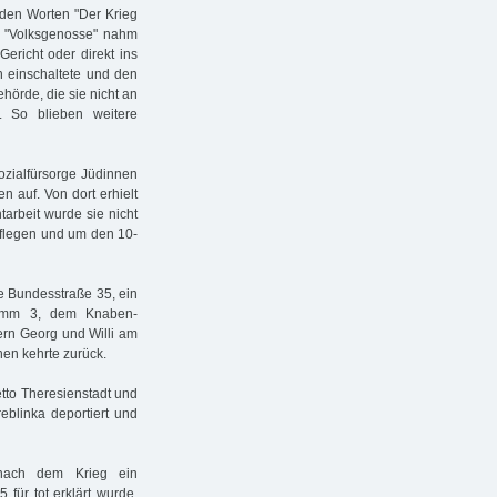
t den Worten "Der Krieg
der "Volksgenosse" nahm
Gericht oder direkt ins
h einschaltete und den
hörde, die sie nicht an
te. So blieben weitere
Sozialfürsorge Jüdinnen
 auf. Von dort erhielt
arbeit wurde sie nicht
pflegen und um den 10-
ie Bundesstraße 35, ein
damm 3, dem Knaben-
rn Georg und Willi am
nen kehrte zurück.
etto Theresienstadt und
eblinka deportiert und
nach dem Krieg ein
für tot erklärt wurde.