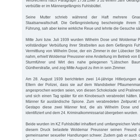
Verbrechens nach Paragraph 175a Ziffer 3 zu einem Jahr Gefängnis
verbüßte er im Männergefängnis Fuhlsbüttel.
Seine Mutter schrieb während der Haft mehrere Gna
Staatsanwaltschaft. Die Gefängnisleitung bescheinigte ihrem
Führung, sah aber keine wirkliche Reue und lehnte die Gesuche sä
Mitte Juni bzw. Juli 1939 wurden Wilhelm Dose und Woldemar P
vollständiger Verbüßung ihrer Strafzeiten aus dem Gefängnis Fuhl
Vermittlung von Wilhelm Dose, der ein Zimmer in der Lübecker St
nahm, erhielt Woldemar Preussner eine Anstellung im Betrieb von 
Sturmführer und Wirt des nahe gelegenen "Lübschen Bau
Güntherstraße, und zog Mitte August zu ihm in sein Zimmer.
Am 28. August 1939 berichteten zwei 14-jährige Hitlerjungen a
Eltern der Polizei, dass sie auf dem Wandsbeker Pflaumenma
angesprochen worden seien, von diesen Schokolade und Pralin
und sich einen Tag später für ein Kinobesuch verabredet hätten. 
Männer für ausländische Spione. Zum verabredeten Zeitpunkt
Gestapo diese zwei Männer fest, die als Wilhelm Dose und
identifiziert und dem 24. Kriminalkommissariat übergeben wurden.
Beide wurden im KZ Fuhlsbüttel inhaftiert und umfangreichen Verh
diesem Druck belastete Woldemar Preussner seinen Freund 
gemeinsamer sexueller Handlungen schwer. Zudem gab er auch di