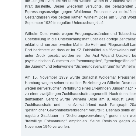
die Jungen eventuell verführen wollten, wobei er zunächst Wilh
Kraft darstellte. Dieser wiederum versuchte, die belastende
Erpressungsanzeige gegen Woldemar Preussner zu entkräfte
Geständnissen von beiden kamen Wilhelm Dose am 5. und Wold
September 1939 in reguläre Untersuchungshaft.
Wilhelm Dose wurde wegen Erregungszuständen und Tobsuchtsan
Überstellung in die Untersuchungshaft über das dortige Zentrallazar
erklärt und nun zum zweiten Mal in die Heil- und Pflegeanstalt L
Dort berichtete er, dass er im KZ Fuhlsbüttel als "Schweinehund" 
unter Druck gesetzt worden sei. Der Arzt Wigand Quickert be
psychiatrischen Gutachten als "hemmungslos", "gemeingefährlich"
die Jugend" und befürwortete "Sicherungsverwahrung" für Wilhelm
Am 15. November 1939 wurde zunächst Woldemar Preussner 
Hamburg wegen seiner sexuellen Beziehung zu Wilhelm Dose na
wegen der versuchten Verführung eines 14-jährigen Jungen nach P
zu einer zweijährigen Zuchthausstrafe abgeurteilt. Nach denselb
demselben Gericht wurde Wilhelm Dose am 8. August 1940 z
Zuchthausstrafe und – strafverschärfend nach Paragraph 2
"gefährlicher Gewohnheitsverbrecher" verurteilt. Deshalb sollte e
reguläre Strafdauer in "Sicherungsverwahrung" genommen we
"freiwillige Entmannung" empfohlen. Seine Revision gegen di
November 1940 verworfen.