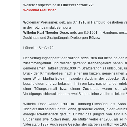
Weitere Stolpersteine in
Lübecker Straße 72
:
Woldemar Preussner
Woldemar Preussner,
geb. am 3.4.1916 in Hamburg, gestorben ve
in der Tötungsanstalt Bernburg
Wilhelm Karl Theodor Dose,
geb. am 8.9.1901 in Hamburg, gest
Zuchthaus und Strafgefängnis Dreibergen-Bützow
Lübecker Straße 72
Der Verfolgungsapparat der Nationalsozialisten hat diese beide
zusammengeführt und wieder getrennt. Kennengelernt haben si
gemeinsamen Haftzeit 1938/1939 im Strafgefängnis Fuhlsbüttel, 
Druck der Kriminalpolizei nach einer nur kurzen, gemeinsamen Z
einer Wirtin Martha Boley im zweiten Stock in der Lübecker St
beschuldigen und zu belasten. In ihrem kurz nacheinander erfol
einer Tötungsanstalt bzw. einem Zuchthaus waren sie wie
Verfolgungsschicksal erinnern zwei Stolpersteine vor ihrem letzten
Wilhelm Dose wurde 1901 in Hamburg-Eimsbüttel als Sohn 
Tischlers und seiner Ehefrau Anna, geborene Wendt, in der Verein
evangelisch-lutherisch getauft. Er war das jüngste von fünf Ki
Brüder und zwei Schwestern. Die Mutter verlor er 1905, als er n
Vater starb 1937. Auch seine Geschwister starben sämtlich vor 19