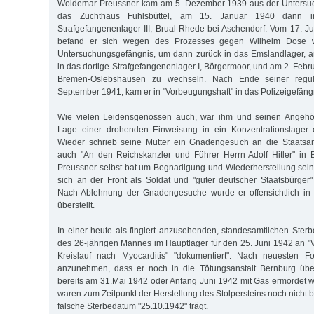
Woldemar Preussner kam am 5. Dezember 1939 aus der Untersuc
das Zuchthaus Fuhlsbüttel, am 15. Januar 1940 dann i
Strafgefangenenlager III, Brual-Rhede bei Aschendorf. Vom 17. Ju
befand er sich wegen des Prozesses gegen Wilhelm Dose 
Untersuchungsgefängnis, um dann zurück in das Emslandlager,
in das dortige Strafgefangenenlager I, Börgermoor, und am 2. Feb
Bremen-Oslebshausen zu wechseln. Nach Ende seiner regulä
September 1941, kam er in "Vorbeugungshaft" in das Polizeigefän
Wie vielen Leidensgenossen auch, war ihm und seinen Angehör
Lage einer drohenden Einweisung in ein Konzentrationslager of
Wieder schrieb seine Mutter ein Gnadengesuch an die Staatsanw
auch "An den Reichskanzler und Führer Herrn Adolf Hitler" in 
Preussner selbst bat um Begnadigung und Wiederherstellung sei
sich an der Front als Soldat und "guter deutscher Staatsbürge
Nach Ablehnung der Gnadengesuche wurde er offensichtlich 
überstellt.
In einer heute als fingiert anzusehenden, standesamtlichen Ster
des 26-jährigen Mannes im Hauptlager für den 25. Juni 1942 an 
Kreislauf nach Myocarditis" "dokumentiert". Nach neuesten F
anzunehmen, dass er noch in die Tötungsanstalt Bernburg über
bereits am 31.Mai 1942 oder Anfang Juni 1942 mit Gas ermordet
waren zum Zeitpunkt der Herstellung des Stolpersteins noch nicht
falsche Sterbedatum "25.10.1942" trägt.