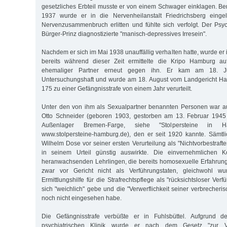
gesetzliches Erbteil musste er von einem Schwager einklagen. B
1937 wurde er in die Nervenheilanstalt Friedrichsberg eingeli
Nervenzusammenbruch erlitten und fühlte sich verfolgt. Der Psy
Bürger-Prinz diagnostizierte "manisch-depressives Irresein".
Nachdem er sich im Mai 1938 unauffällig verhalten hatte, wurde er 
bereits während dieser Zeit ermittelte die Kripo Hamburg a
ehemaliger Partner erneut gegen ihn. Er kam am 18. J
Untersuchungshaft und wurde am 18. August vom Landgericht H
175 zu einer Gefängnisstrafe von einem Jahr verurteilt.
Unter den von ihm als Sexualpartner benannten Personen war au
Otto Schneider (geboren 1903, gestorben am 13. Februar 19
Außenlager Bremen-Farge, siehe "Stolpersteine in H
www.stolpersteine-hamburg.de), den er seit 1920 kannte. Sämtl
Wilhelm Dose vor seiner ersten Verurteilung als "Nichtvorbestrafte
in seinem Urteil günstig auswirkte. Die einvernehmlichen Ko
heranwachsenden Lehrlingen, die bereits homosexuelle Erfahrung
zwar vor Gericht nicht als Verführungstaten, gleichwohl w
Ermittlungshilfe für die Strafrechtspflege als "rücksichtsloser Ver
sich "weichlich" gebe und die "Verwerflichkeit seiner verbrecher
noch nicht eingesehen habe.
Die Gefängnisstrafe verbüßte er in Fuhlsbüttel. Aufgrund de
psychiatrischen Klinik wurde er nach dem Gesetz "zur V