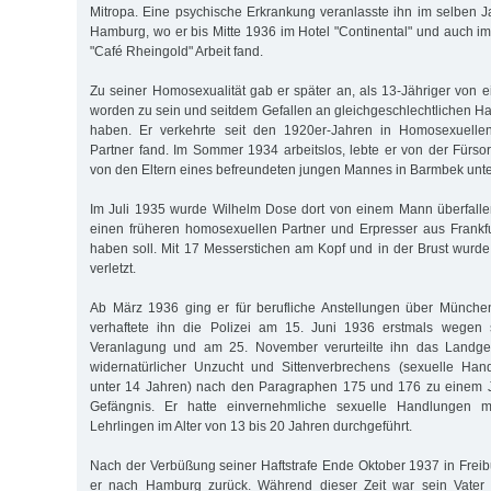
Mitropa. Eine psychische Erkrankung veranlasste ihn im selben 
Hamburg, wo er bis Mitte 1936 im Hotel "Continental" und auch 
"Café Rheingold" Arbeit fand.
Zu seiner Homosexualität gab er später an, als 13-Jähriger von e
worden zu sein und seitdem Gefallen an gleichgeschlechtlichen 
haben. Er verkehrte seit den 1920er-Jahren in Homosexuellen
Partner fand. Im Sommer 1934 arbeitslos, lebte er von der Für
von den Eltern eines befreundeten jungen Mannes in Barmbek unter
Im Juli 1935 wurde Wilhelm Dose dort von einem Mann überfalle
einen früheren homosexuellen Partner und Erpresser aus Frankf
haben soll. Mit 17 Messerstichen am Kopf und in der Brust wur
verletzt.
Ab März 1936 ging er für berufliche Anstellungen über Münche
verhaftete ihn die Polizei am 15. Juni 1936 erstmals wegen 
Veranlagung und am 25. November verurteilte ihn das Landge
widernatürlicher Unzucht und Sittenverbrechens (sexuelle Ha
unter 14 Jahren) nach den Paragraphen 175 und 176 zu einem 
Gefängnis. Er hatte einvernehmliche sexuelle Handlungen m
Lehrlingen im Alter von 13 bis 20 Jahren durchgeführt.
Nach der Verbüßung seiner Haftstrafe Ende Oktober 1937 in Freib
er nach Hamburg zurück. Während dieser Zeit war sein Vater 