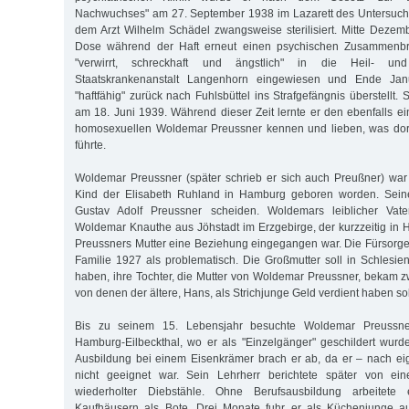
Nachwuchses" am 27. September 1938 im Lazarett des Untersuc
dem Arzt Wilhelm Schädel zwangsweise sterilisiert. Mitte Dezemb
Dose während der Haft erneut einen psychischen Zusammenbr
"verwirrt, schreckhaft und ängstlich" in die Heil- und
Staatskrankenanstalt Langenhorn eingewiesen und Ende Jan
"haftfähig" zurück nach Fuhlsbüttel ins Strafgefängnis überstellt. 
am 18. Juni 1939. Während dieser Zeit lernte er den ebenfalls ei
homosexuellen Woldemar Preussner kennen und lieben, was dort
führte.
Woldemar Preussner (später schrieb er sich auch Preußner) war
Kind der Elisabeth Ruhland in Hamburg geboren worden. Seine
Gustav Adolf Preussner scheiden. Woldemars leiblicher Vat
Woldemar Knauthe aus Jöhstadt im Erzgebirge, der kurzzeitig i
Preussners Mutter eine Beziehung eingegangen war. Die Fürsorge
Familie 1927 als problematisch. Die Großmutter soll in Schlesien
haben, ihre Tochter, die Mutter von Woldemar Preussner, bekam 
von denen der ältere, Hans, als Strichjunge Geld verdient haben sol
Bis zu seinem 15. Lebensjahr besuchte Woldemar Preussner
Hamburg-Eilbeckthal, wo er als "Einzelgänger" geschildert wur
Ausbildung bei einem Eisenkrämer brach er ab, da er – nach ei
nicht geeignet war. Sein Lehrherr berichtete später von ei
wiederholter Diebstähle. Ohne Berufsausbildung arbeitete
Kaufhäusern als Bote. Drei Monate fuhr er als Küchenjunge a