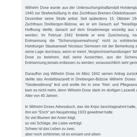
Wilhelm Dose wurde aus der Untersuchungshaftanstalt Holsteng
1940 zur Strafverbüßung in das Zuchthaus Bremen-Oslebshausen ü
Dezember seine Strafe antrat. Seit spätestens 15. Oktober 1
Zuchthaus Dreibergen-Bützow, wo er ein Gesuch auf "freiwilli
Hoffnung stellte, danach auf dem Gnadenwege vorzeitig aus d
werden. Im Februar 1942 forderte er eine Zusicherung, na
Entmannung die "Sicherungsverwahrung" nicht zu vollstrec
Hamburger Staatsanwalt Nicolaus Siemssen mit der Bemerkung ab
seine Lage durchaus, wenn er meint ‚Vergleichsverhandlungen‘ führ
Dose zu belehren, daß seine Aussichten, aus der Sicher
Entmannung jemals entlassen zu werden, voraussichtlich sehr gerin
Daraufhin zog Wilhelm Dose im März 1942 seinen Antrag zurüc
stellte das Anstaltslazarett in Dreibergen-Bützow Wilhelm Doses
"Geistesstörung" fest und wollte ihn in eine "Heil- und Pflegeans
kam es nicht mehr, denn Wilhelm Dose starb im dortigen Lazarett
Alter von 40 Jahren.
In Wilhelm Doses Adressbuch, das die Kripo beschlagnahmt hatte, 
ihm ein "Erich" am Neujahrstag 1933 gewidmet hatte:
So viel Blumen der Acker trägt,
so viel Schläge, die Liebe verträgt.
Schwer ist das Leben zu zwei,
aber noch schlimmer, ist es einsam und allein