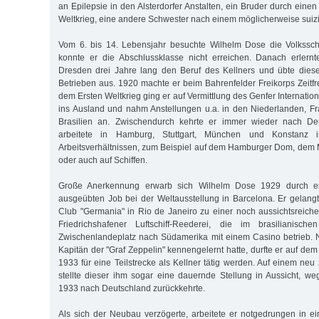
an Epilepsie in den Alsterdorfer Anstalten, ein Bruder durch einen
Weltkrieg, eine andere Schwester nach einem möglicherweise suizi
Vom 6. bis 14. Lebensjahr besuchte Wilhelm Dose die Volksschu
konnte er die Abschlussklasse nicht erreichen. Danach erler
Dresden drei Jahre lang den Beruf des Kellners und übte diese
Betrieben aus. 1920 machte er beim Bahrenfelder Freikorps Zeitfr
dem Ersten Weltkrieg ging er auf Vermittlung des Genfer Internati
ins Ausland und nahm Anstellungen u.a. in den Niederlanden, F
Brasilien an. Zwischendurch kehrte er immer wieder nach De
arbeitete in Hamburg, Stuttgart, München und Konstanz in 
Arbeitsverhältnissen, zum Beispiel auf dem Hamburger Dom, dem
oder auch auf Schiffen.
Große Anerkennung erwarb sich Wilhelm Dose 1929 durch ei
ausgeübten Job bei der Weltausstellung in Barcelona. Er gelan
Club "Germania" in Rio de Janeiro zu einer noch aussichtsreiche
Friedrichshafener Luftschiff-Reederei, die im brasilianisc
Zwischenlandeplatz nach Südamerika mit einem Casino betrieb. 
Kapitän der "Graf Zeppelin" kennengelernt hatte, durfte er auf dem 
1933 für eine Teilstrecke als Kellner tätig werden. Auf einem neu
stellte dieser ihm sogar eine dauernde Stellung in Aussicht, 
1933 nach Deutschland zurückkehrte.
Als sich der Neubau verzögerte, arbeitete er notgedrungen in 