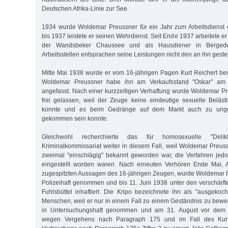
Deutschen Afrika-Linie zur See.
1934 wurde Woldemar Preussner für ein Jahr zum Arbeitsdienst
bis 1937 leistete er seinen Wehrdienst. Seit Ende 1937 arbeitete e
der Wandsbeker Chaussee und als Hausdiener in Bergedo
Arbeitsstellen entsprachen seine Leistungen nicht den an ihn geste
Mitte Mai 1938 wurde er vom 16-jährigen Pagen Kurt Reichert bei 
Woldemar Preussner habe ihn am Verkaufsstand "Oskar" am Pf
angefasst. Nach einer kurzzeitigen Verhaftung wurde Woldemar P
frei gelassen, weil der Zeuge keine eindeutige sexuelle Beläs
konnte und es beim Gedränge auf dem Markt auch zu unge
gekommen sein konnte.
Gleichwohl recherchierte das für homosexuelle "Delik
Kriminalkommissariat weiter in diesem Fall, weil Woldemar Preus
zweimal "einschlägig" bekannt geworden war, die Verfahren je
eingestellt worden waren. Nach erneuten Verhören Ende Mai, 
zugespitzten Aussagen des 16-jährigen Zeugen, wurde Woldemar P
Polizeihaft genommen und bis 11. Juni 1938 unter den verschär
Fuhlsbüttel inhaftiert. Die Kripo bezeichnete ihn als "ausgekoc
Menschen, weil er nur in einem Fall zu einem Geständnis zu bew
in Untersuchungshaft genommen und am 31. August vor dem 
wegen Vergehens nach Paragraph 175 und im Fall des Kurt 