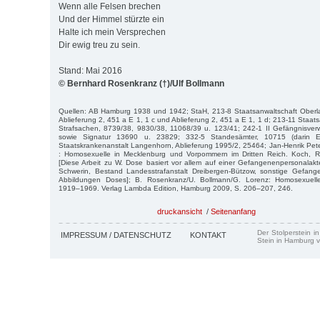
Wenn alle Felsen brechen
Und der Himmel stürzte ein
Halte ich mein Versprechen
Dir ewig treu zu sein.
Stand: Mai 2016
© Bernhard Rosenkranz (†)/Ulf Bollmann
Quellen: AB Hamburg 1938 und 1942; StaH, 213-8 Staatsanwaltschaft Oberla
Ablieferung 2, 451 a E 1, 1 c und Ablieferung 2, 451 a E 1, 1 d; 213-11 Staat
Strafsachen, 8739/38, 9830/38, 11068/39 u. 123/41; 242-1 II Gefängnisverwa
sowie Signatur 13690 u. 23829; 332-5 Standesämter, 10715 (darin Ei
Staatskrankenanstalt Langenhorn, Ablieferung 1995/2, 25464; Jan-Henrik Pete
: Homosexuelle in Mecklenburg und Vorpommern im Dritten Reich. Koch, 
[Diese Arbeit zu W. Dose basiert vor allem auf einer Gefangenenpersonalak
Schwerin, Bestand Landesstrafanstalt Dreibergen-Bützow, sonstige Gefange
Abbildungen Doses]; B. Rosenkranz/U. Bollmann/G. Lorenz: Homosexuell
1919–1969. Verlag Lambda Edition, Hamburg 2009, S. 206–207, 246.
druckansicht
/
Seitenanfang
Der Stolperstein i
IMPRESSUM / DATENSCHUTZ
KONTAKT
Stein in Hamburg v