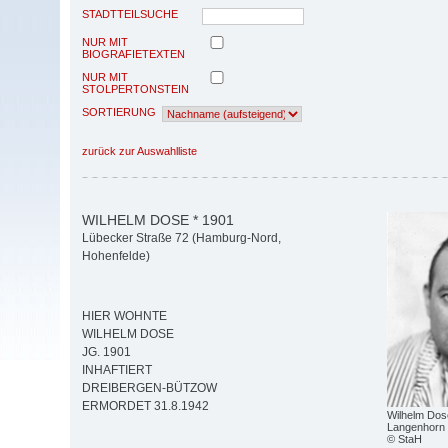
STADTTEILSUCHE
NUR MIT
BIOGRAFIETEXTEN
NUR MIT
STOLPERTONSTEIN
SORTIERUNG
zurück zur Auswahlliste
WILHELM DOSE * 1901
Lübecker Straße 72 (Hamburg-Nord,
Hohenfelde)
HIER WOHNTE
WILHELM DOSE
JG. 1901
INHAFTIERT
DREIBERGEN-BÜTZOW
ERMORDET 31.8.1942
Wilhelm Dos
Langenhorn
© StaH